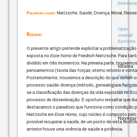
Bibliotecá
Palavras-chave:
Nietzsche, Saúde, Doença, Moral, Ress
Open
Resumo
Journal
Systems
O presente artigo pretende explicitar a problematizaçã
exposta no
Ecce homo
de Friedrich Nietzsche. Para tant
dividido em três momentos. Na primeira parte, trouxemos 
Idioma
pensamentos (teoria das forças, eterno retorno e vonta
English
Posteriormente, trouxemos a descrição do que seriam os c
processo saúde-doença (método, genealogia e fisiopsico
Portuguê
(Brasil)
se a classificação das doenças da vida expostas no E
processo de disseminação. É oportuno ressaltar que d
destacamos o paradoxo que funciona como condição para
Nietzsche em
Ecce Homo,
cujo núcleo é composto pelo
Navegar
possível recuperar a saúde, de um ponto de vista filos
anterior houve uma vivência de saúde e potência.