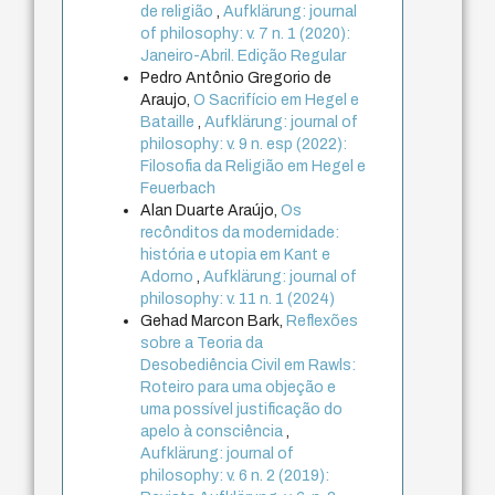
de religião
,
Aufklärung: journal
of philosophy: v. 7 n. 1 (2020):
Janeiro-Abril. Edição Regular
Pedro Antônio Gregorio de
Araujo,
O Sacrifício em Hegel e
Bataille
,
Aufklärung: journal of
philosophy: v. 9 n. esp (2022):
Filosofia da Religião em Hegel e
Feuerbach
Alan Duarte Araújo,
Os
recônditos da modernidade:
história e utopia em Kant e
Adorno
,
Aufklärung: journal of
philosophy: v. 11 n. 1 (2024)
Gehad Marcon Bark,
Reflexões
sobre a Teoria da
Desobediência Civil em Rawls:
Roteiro para uma objeção e
uma possível justificação do
apelo à consciência
,
Aufklärung: journal of
philosophy: v. 6 n. 2 (2019):