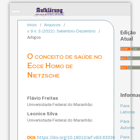
Início
/
Arquivos
/
v. 9 n. 3 (2022): Setembro-Dezembro
/
Edição
Artigos
Atual
O conceito de saúde no
Ecce Homo de
Nietzsche
Informa
Flávio Freitas
Universidade Federal do Maranhão
Para
Leitores
Leonice Silva
Universidade Federal do Maranhão
Para
Autores
DOI:
Para
https://doi.org/10.18012/arf.v9i3.63336