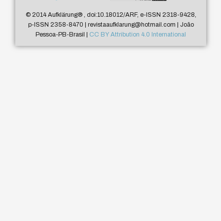
© 2014 Aufklärung
®
, doi:10.18012/ARF, e-ISSN 2318-9428,
p-ISSN 2358-8470 | revistaaufklarung@hotmail.com | João
Pessoa-PB-Brasil |
CC BY Attribution 4.0 International