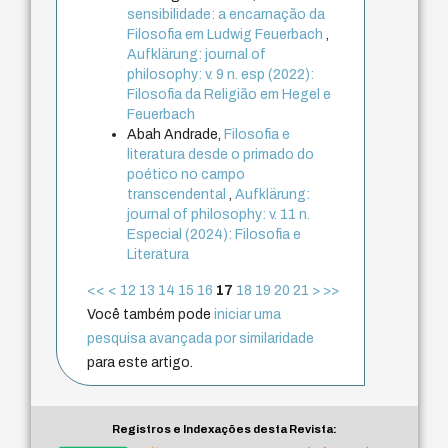
sensibilidade: a encarnação da
Filosofia em Ludwig Feuerbach
,
Aufklärung: journal of
philosophy: v. 9 n. esp (2022):
Filosofia da Religião em Hegel e
Feuerbach
Abah Andrade,
Filosofia e
literatura desde o primado do
poético no campo
transcendental
,
Aufklärung:
journal of philosophy: v. 11 n.
Especial (2024): Filosofia e
Literatura
<<
<
12
13
14
15
16
17
18
19
20
21
>
>>
Você também pode
iniciar uma
pesquisa avançada por similaridade
para este artigo.
Registros e Indexações desta Revista: