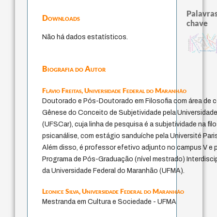
Palavras
Downloads
chave
metafísica do tempo
pedagogia
therapy
violencia
Não há dados estatísticos.
animais
mind
history of philosophy
leyes
palavra
idade
lei
experiência temporal
intolerância
fundamentalismo
literatura (
homem-medida
protágoras
j.c.m. neto
perdón
guayaquil
desejo
género
jacobi
bataille
logos
filosofias indígenas
Biografia do Autor
Flávio Freitas,
Universidade Federal do Maranhão
Doutorado e Pós-Doutorado em Filosofia com área de 
Gênese do Conceito de Subjetividade pela Universidade
(UFSCar), cuja linha de pesquisa é a subjetividade na fil
psicanálise, com estágio sanduíche pela Université Par
Além disso, é professor efetivo adjunto no campus V e
Programa de Pós-Graduação (nível mestrado) Interdisci
da Universidade Federal do Maranhão (UFMA).
Leonice Silva,
Universidade Federal do Maranhão
Mestranda em Cultura e Sociedade - UFMA