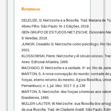
Referências
DELEUZE, G. Nietzsche e a filosofia. Trad. Mariana de T
Abreu Filho. São Paulo: N-1 Edições, 2018.
GEN-GRUPO DE ESTUDOS NIETZSCHE. Dicionário Niet
& Veredas, 2016.
JUNIOR, Oswaldo G. Nietzsche como psicólogo. Rio Gra
2001.
KLOSSOWSKI, Pierre. Nietzsche y él círculo vicioso. Tr
Aires: Editorial Altamira, 1995.
MACHADO, R. Nietzsche e a verdade. 3ª. ed. Rio de Janei
MARTON, S. A nova concepção do mundo: vontade de po
forças, eterno retorno do mesmo. Ágora filosófica, Univ
Pernambuco, n. 1, jul. /dez. 2017-2. p.136
MARTON, S. Nietzsche: das forças cósmicas aos valor
Brasiliense, 1990.
MÜLLER-LAUTER, W. Nietzsche: sua filosofia dos ant
de sua filosofia. Trad. de Clademir Araldi. São Paulo: Edi