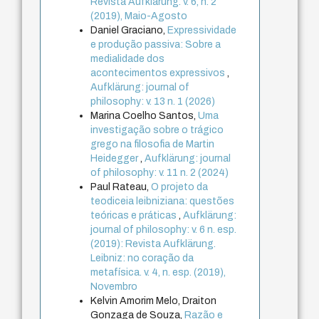
Revista Aufklärung. v. 6, n. 2
(2019), Maio-Agosto
Daniel Graciano,
Expressividade
e produção passiva: Sobre a
medialidade dos
acontecimentos expressivos
,
Aufklärung: journal of
philosophy: v. 13 n. 1 (2026)
Marina Coelho Santos,
Uma
investigação sobre o trágico
grego na filosofia de Martin
Heidegger
,
Aufklärung: journal
of philosophy: v. 11 n. 2 (2024)
Paul Rateau,
O projeto da
teodiceia leibniziana: questões
teóricas e práticas
,
Aufklärung:
journal of philosophy: v. 6 n. esp.
(2019): Revista Aufklärung.
Leibniz: no coração da
metafísica. v. 4, n. esp. (2019),
Novembro
Kelvin Amorim Melo, Draiton
Gonzaga de Souza,
Razão e