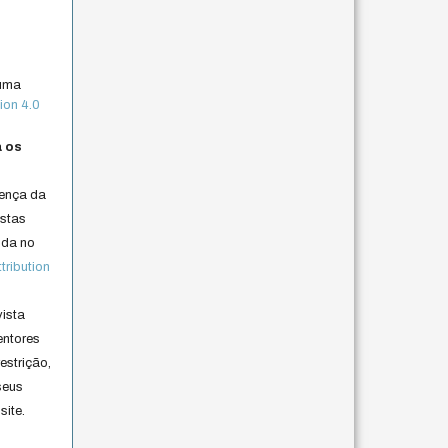
 uma
ion 4.0
a os
cença da
istas
lida no
ribution
vista
entores
estrição,
seus
site.