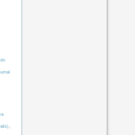
ndo
ournal
ca
alis)
,