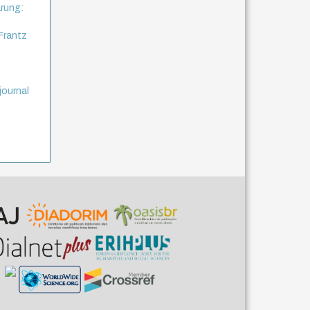
rung:
Frantz
journal