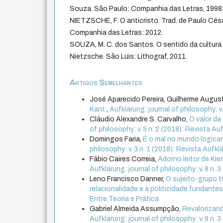
Souza. São Paulo: Companhia das Letras, 1998
NIETZSCHE, F. O anticristo. Trad. de Paulo Cés
Companhia das Letras: 2012.
SOUZA, M. C. dos Santos. O sentido da cultura
Nietzsche. São Luis: Lithograf, 2011.
Artigos Semelhantes
José Aparecido Pereira, Guilherme August
Kant
,
Aufklärung: journal of philosophy: v
Cláudio Alexandre S. Carvalho,
O valor d
of philosophy: v. 5 n. 2 (2018): Revista Au
Domingos Faria,
É o mal no mundo logica
philosophy: v. 3 n. 1 (2016): Revista Aufklä
Fábio Caires Correia,
Adorno leitor de Ki
Aufklärung: journal of philosophy: v. 8 n
Leno Francisco Danner,
O sujeito-grupo t
relacionalidade e à politicidade fundante
Entre Teoria e Prática
Gabriel Almeida Assumpção,
Revalorizand
Aufklärung: journal of philosophy: v. 8 n