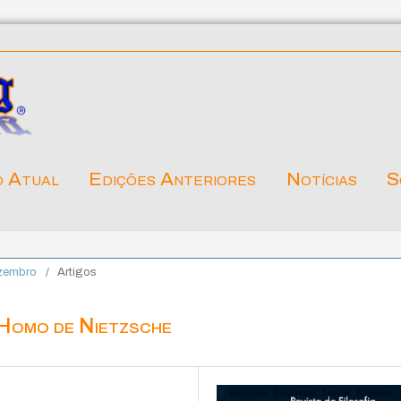
o Atual
Edições Anteriores
Notícias
S
ezembro
/
Artigos
 Homo de Nietzsche