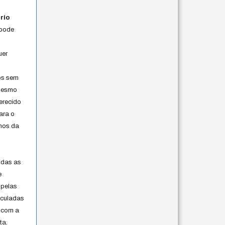
rio
 pode
uer
os sem
 mesmo
erecido
ara o
rmos da
s
odas as
e
 pelas
iculadas
 com a
ta.