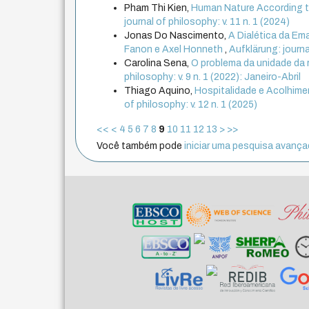
Pham Thi Kien,
Human Nature According to
journal of philosophy: v. 11 n. 1 (2024)
Jonas Do Nascimento,
A Dialética da E
Fanon e Axel Honneth
,
Aufklärung: journa
Carolina Sena,
O problema da unidade da 
philosophy: v. 9 n. 1 (2022): Janeiro-Abril
Thiago Aquino,
Hospitalidade e Acolhime
of philosophy: v. 12 n. 1 (2025)
<<
<
4
5
6
7
8
9
10
11
12
13
>
>>
Você também pode
iniciar uma pesquisa avançad