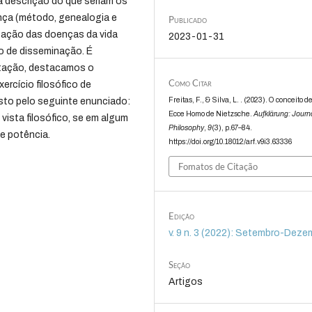
a descrição do que seriam os
ença (método, genealogia e
Publicado
ficação das doenças da vida
2023-01-31
o de disseminação. É
ntação, destacamos o
Como Citar
rcício filosófico de
Freitas, F., & Silva, L. . (2023). O conceito 
sto pelo seguinte enunciado:
Ecce Homo de Nietzsche.
Aufklärung: Journa
vista filosófico, se em algum
Philosophy
,
9
(3), p.67–84.
 e potência.
https://doi.org/10.18012/arf.v9i3.63336
Fomatos de Citação
Edição
v. 9 n. 3 (2022): Setembro-Deze
Seção
Artigos