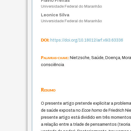
Flávio Freitas
Universidade Federal do Maranhão
Leonice Silva
Universidade Federal do Maranhão
DOI:
https://doi.org/10.18012/arf.v9i3.63336
Palavras-chave:
Nietzsche, Saúde, Doença, Mora
consciência
Resumo
O presente artigo pretende explicitar a proble
de saúde exposta no
Ecce homo
de Friedrich Ni
presente artigo está dividido em três momentos
a relação entre a tríade de pensamentos (teoria