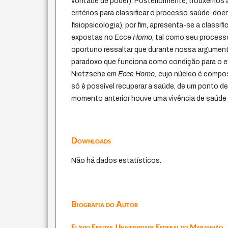
vontade de poder). Posteriormente, trouxemos 
critérios para classificar o processo saúde-do
fisiopsicologia), por fim, apresenta-se a classi
expostas no Ecce
Homo
, tal como seu process
oportuno ressaltar que durante nossa argume
paradoxo que funciona como condição para o exe
Nietzsche em
Ecce Homo,
cujo núcleo é compo
só é possível recuperar a saúde, de um ponto de 
momento anterior houve uma vivência de saúde
Downloads
Não há dados estatísticos.
Biografia do Autor
Flávio Freitas,
Universidade Federal do Maranhão