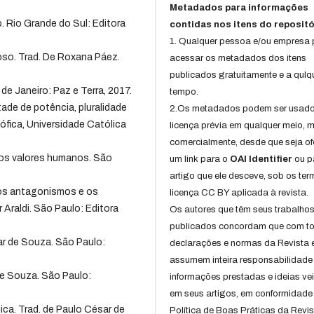
Metadados para informações
 Rio Grande do Sul: Editora
contidas nos itens do repositó
1. Qualquer pessoa e/ou empresa
ioso. Trad. De Roxana Páez.
acessar os metadados dos itens
publicados gratuitamente e a qulq
de Janeiro: Paz e Terra, 2017.
tempo.
e de potência, pluralidade
2.Os metadados podem ser usad
ófica, Universidade Católica
licença prévia em qualquer meio,
comercialmente, desde que seja of
os valores humanos. São
um link para o
OAI Identifier
ou p
artigo que ele desceve, sob os te
dos antagonismos e os
licença CC BY aplicada à revista.
 Araldi. São Paulo: Editora
Os autores que têm seus trabalho
publicados concordam que com t
ar de Souza. São Paulo:
declarações e normas da Revista 
assumem inteira responsabilidade
e Souza. São Paulo:
informações prestadas e ideias ve
em seus artigos, em conformidade
ca. Trad. de Paulo César de
Política de Boas Práticas da Revis