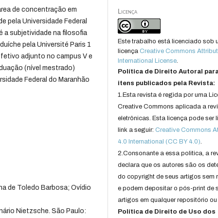
área de concentração em
Licença
e pela Universidade Federal
 a subjetividade na filosofia
Este trabalho está licenciado sob
duíche pela Université Paris 1
licença
Creative Commons Attribut
efetivo adjunto no campus V e
International License
.
duação (nível mestrado)
Política de Direito Autoral par
versidade Federal do Maranhão
itens publicados pela Revista:
1.Esta revista é regida por uma Li
Creative Commons aplicada a rev
eletrônicas. Esta licença pode ser 
link a seguir:
Creative Commons Att
4.0 International (CC BY 4.0)
.
2.Consonante a essa politica, a re
declara que os autores são os det
do copyright de seus artigos sem r
ana de Toledo Barbosa; Ovídio
e podem depositar o pós-print de 
artigos em qualquer repositório ou 
io Nietzsche. São Paulo:
Política de Direito de Uso dos