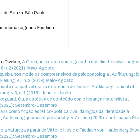
.
ar de Souza. São Paulo:
 moderna segundo Friedrich
o Riveline,
A Coerção externa como garantia dos direitos civis, segu
. 8 n. 2 (2021): Maio-Agosto
a queixa nos modelos compreensivos da psicopatologia
,
Aufklärung: j
fklärung. v.5, n. 2 (2019), Maio-Agosto
mente compatível com a existência de Deus?
,
Aufklärung: journal of
rung. v. 3, n. 1 (2016), Janeiro-Junho
erkegaard: Ou, a estética de conteúdo como herança materialista
,
. 3 (2021): Setembro-Dezembro
rans como ficção estético-política viva: da lógica da identidade à
s
,
Aufklärung: journal of philosophy: v. 7 n. esp (2020): Justificação Éti
o a natureza a partir de Vittorio Hösle e Friedrich von Hardenberg (Nov
. 3 (2021): Setembro-Dezembro