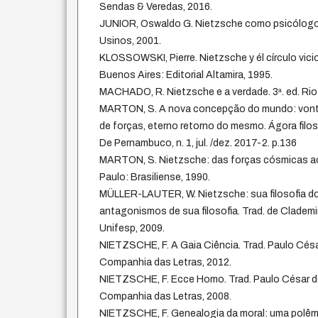
Sendas & Veredas, 2016.
JUNIOR, Oswaldo G. Nietzsche como psicólogo.
Usinos, 2001.
KLOSSOWSKI, Pierre. Nietzsche y él círculo vic
Buenos Aires: Editorial Altamira, 1995.
MACHADO, R. Nietzsche e a verdade. 3ª. ed. Rio 
MARTON, S. A nova concepção do mundo: vontad
de forças, eterno retorno do mesmo. Ágora filos
De Pernambuco, n. 1, jul. /dez. 2017-2. p.136
MARTON, S. Nietzsche: das forças cósmicas a
Paulo: Brasiliense, 1990.
MÜLLER-LAUTER, W. Nietzsche: sua filosofia 
antagonismos de sua filosofia. Trad. de Clademir
Unifesp, 2009.
NIETZSCHE, F. A Gaia Ciência. Trad. Paulo Cés
Companhia das Letras, 2012.
NIETZSCHE, F. Ecce Homo. Trad. Paulo César d
Companhia das Letras, 2008.
NIETZSCHE, F. Genealogia da moral: uma polêmi