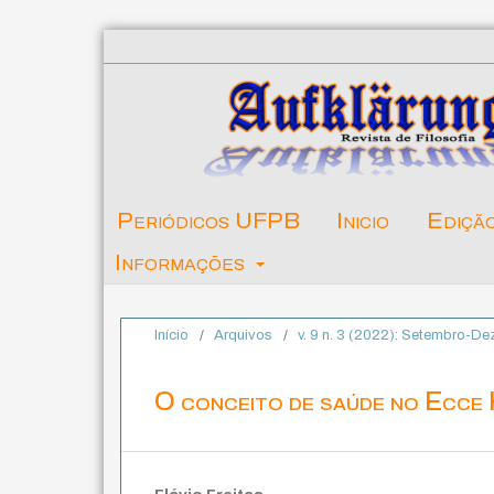
Periódicos UFPB
Inicio
Ediçã
Informações
Início
/
Arquivos
/
v. 9 n. 3 (2022): Setembro-D
O conceito de saúde no Ecce