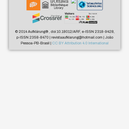
© 2014 Aufklärung
®
, doi:10.18012/ARF, e-ISSN 2318-9428,
p-ISSN 2358-8470 | revistaaufklarung@hotmail.com | João
Pessoa-PB-Brasil |
CC BY Attribution 4.0 International