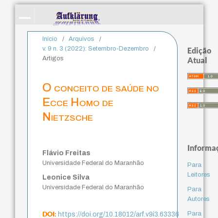
Início
/
Arquivos
/
v. 9 n. 3 (2022): Setembro-Dezembro
/
Edição
Artigos
Atual
O conceito de saúde no
Ecce Homo de
Nietzsche
Informa
Flávio Freitas
Universidade Federal do Maranhão
Para
Leitores
Leonice Silva
Universidade Federal do Maranhão
Para
Autores
DOI:
Para
https://doi.org/10.18012/arf.v9i3.63336