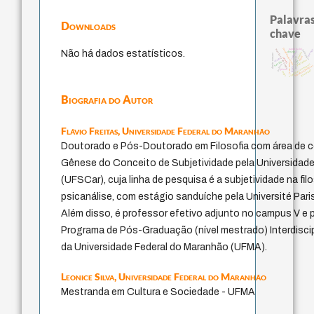
Palavras
Downloads
chave
fundamentalismo
papel da lei
metafísica do tempo
therapy
Não há dados estatísticos.
pedagogia
violencia
desejo
perdón
direito romano
mind
jacobi
intolerância
idade
protágoras
lei
bataille
j.c.m. neto
experiência temporal
palavra
literatura (poética)
leyes
género
guayaquil
logos
Biografia do Autor
Flávio Freitas,
Universidade Federal do Maranhão
Doutorado e Pós-Doutorado em Filosofia com área de 
Gênese do Conceito de Subjetividade pela Universidade
(UFSCar), cuja linha de pesquisa é a subjetividade na fil
psicanálise, com estágio sanduíche pela Université Par
Além disso, é professor efetivo adjunto no campus V e
Programa de Pós-Graduação (nível mestrado) Interdisci
da Universidade Federal do Maranhão (UFMA).
Leonice Silva,
Universidade Federal do Maranhão
Mestranda em Cultura e Sociedade - UFMA