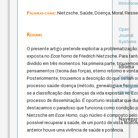
Bibliotecá
Palavras-chave:
Nietzsche, Saúde, Doença, Moral, Ress
Open
Resumo
Journal
Systems
O presente artigo pretende explicitar a problematizaçã
exposta no
Ecce homo
de Friedrich Nietzsche. Para tant
dividido em três momentos. Na primeira parte, trouxemos 
Idioma
pensamentos (teoria das forças, eterno retorno e vonta
English
Posteriormente, trouxemos a descrição do que seriam os c
processo saúde-doença (método, genealogia e fisiopsico
Portuguê
(Brasil)
se a classificação das doenças da vida expostas no E
processo de disseminação. É oportuno ressaltar que d
destacamos o paradoxo que funciona como condição para
Nietzsche em
Ecce Homo,
cujo núcleo é composto pelo
Navegar
possível recuperar a saúde, de um ponto de vista filos
anterior houve uma vivência de saúde e potência.