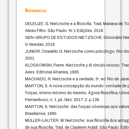
Referências
DELEUZE, G. Nietzsche e a filosofia. Trad. Mariana de T
Abreu Filho. São Paulo: N-1 Edições, 2018.
GEN-GRUPO DE ESTUDOS NIETZSCHE. Dicionário Niet
& Veredas, 2016.
JUNIOR, Oswaldo G. Nietzsche como psicólogo. Rio Gra
2001.
KLOSSOWSKI, Pierre. Nietzsche y él círculo vicioso. Tr
Aires: Editorial Altamira, 1995.
MACHADO, R. Nietzsche e a verdade. 3ª. ed. Rio de Janei
MARTON, S. A nova concepção do mundo: vontade de po
forças, eterno retorno do mesmo. Ágora filosófica, Univ
Pernambuco, n. 1, jul. /dez. 2017-2. p.136
MARTON, S. Nietzsche: das forças cósmicas aos valor
Brasiliense, 1990.
MÜLLER-LAUTER, W. Nietzsche: sua filosofia dos ant
de sua filosofia. Trad. de Clademir Araldi. São Paulo: Edi