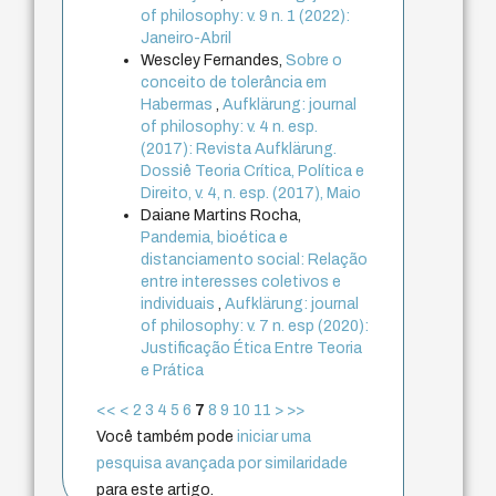
of philosophy: v. 9 n. 1 (2022):
Janeiro-Abril
Wescley Fernandes,
Sobre o
conceito de tolerância em
Habermas
,
Aufklärung: journal
of philosophy: v. 4 n. esp.
(2017): Revista Aufklärung.
Dossiê Teoria Crítica, Política e
Direito, v. 4, n. esp. (2017), Maio
Daiane Martins Rocha,
Pandemia, bioética e
distanciamento social: Relação
entre interesses coletivos e
individuais
,
Aufklärung: journal
of philosophy: v. 7 n. esp (2020):
Justificação Ética Entre Teoria
e Prática
<<
<
2
3
4
5
6
7
8
9
10
11
>
>>
Você também pode
iniciar uma
pesquisa avançada por similaridade
para este artigo.