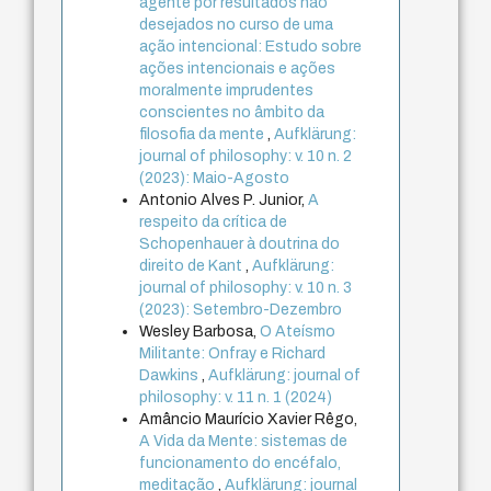
agente por resultados não
desejados no curso de uma
ação intencional: Estudo sobre
ações intencionais e ações
moralmente imprudentes
conscientes no âmbito da
filosofia da mente
,
Aufklärung:
journal of philosophy: v. 10 n. 2
(2023): Maio-Agosto
Antonio Alves P. Junior,
A
respeito da crítica de
Schopenhauer à doutrina do
direito de Kant
,
Aufklärung:
journal of philosophy: v. 10 n. 3
(2023): Setembro-Dezembro
Wesley Barbosa,
O Ateísmo
Militante: Onfray e Richard
Dawkins
,
Aufklärung: journal of
philosophy: v. 11 n. 1 (2024)
Amâncio Maurício Xavier Rêgo,
A Vida da Mente: sistemas de
funcionamento do encéfalo,
meditação
,
Aufklärung: journal