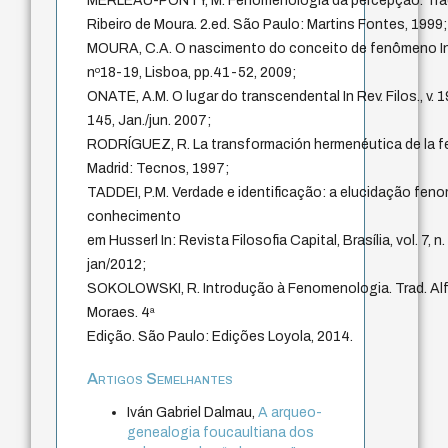
MERLEAU-PONTY, M. Fenomenologia da percepção. Trad
Ribeiro de Moura. 2.ed. São Paulo: Martins Fontes, 1999;
MOURA, C.A. O nascimento do conceito de fenômeno I
nº18-19, Lisboa, pp.41-52, 2009;
ONATE, A.M. O lugar do transcendental In Rev. Filos., v. 19
145, Jan./jun. 2007;
RODRÍGUEZ, R. La transformación hermenéutica de la 
Madrid: Tecnos, 1997;
TADDEI, P.M. Verdade e identificação: a elucidação fen
conhecimento
em Husserl In: Revista Filosofia Capital, Brasília, vol. 7, n
jan/2012;
SOKOLOWSKI, R. Introdução à Fenomenologia. Trad. Alfr
Moraes. 4ª
Edição. São Paulo: Edições Loyola, 2014.
Artigos Semelhantes
Iván Gabriel Dalmau,
A arqueo-
genealogia foucaultiana dos