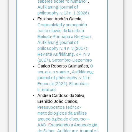
saberes sobre “o humano”
,
Aufklärung: journal of
philosophy: v. 13 n. 1 (2026)
Esteban Andrés García,
Corporalidad y percepción
como claves de la crítica
Meleau-Pontiana a Bergson
,
Aufklärung: journal of
philosophy: v. 4 n. 3 (2017):
Revista Aufklärung. v. 4, n. 3
(2017), Setembro-Dezembro
Carlos Roberto Guimarães,
O
ser-aí e o sorriso
,
Aufklärung:
journal of philosophy: v. 11 n.
Especial (2024): Filosofia e
Literatura
Andrea Cardoso da Silva,
Erenildo João Carlos,
Pressupostos teórico-
metodológicos da análise
arqueológica do discurso –
AAD: Escavando a Arqueologia
do Saber
,
Aufklärung: journal of