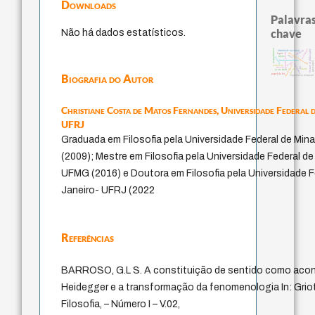
Downloads
Palavras
chave
Não há dados estatísticos.
pedagogia
acquaintance
history of philosophy
animais
identidade nacional
jacobi
metafísica do tempo
logos
mind
leyes
palavra
fundamentalismo
guayaquil
perdón
género
protágoras
violencia
intolerância
lei
therapy
desejo
idade
j.c.m. neto
papel da lei
Biografia do Autor
experiência temporal
Christiane Costa de Matos Fernandes,
Universidade Federal d
UFRJ
Graduada em Filosofia pela Universidade Federal de Mi
(2009); Mestre em Filosofia pela Universidade Federal de
UFMG (2016) e Doutora em Filosofia pela Universidade F
Janeiro- UFRJ (2022
Referências
BARROSO, G.L S. A constituição de sentido como aco
Heidegger e a transformação da fenomenologia In: Griot
Filosofia, – Número I – V.02,