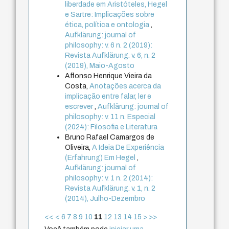
liberdade em Aristóteles, Hegel
e Sartre: Implicações sobre
ética, política e ontologia
,
Aufklärung: journal of
philosophy: v. 6 n. 2 (2019):
Revista Aufklärung. v. 6, n. 2
(2019), Maio-Agosto
Affonso Henrique Vieira da
Costa,
Anotações acerca da
implicação entre falar, ler e
escrever
,
Aufklärung: journal of
philosophy: v. 11 n. Especial
(2024): Filosofia e Literatura
Bruno Rafael Camargos de
Oliveira,
A Ideia De Experiência
(Erfahrung) Em Hegel
,
Aufklärung: journal of
philosophy: v. 1 n. 2 (2014):
Revista Aufklärung. v. 1, n. 2
(2014), Julho-Dezembro
<<
<
6
7
8
9
10
11
12
13
14
15
>
>>