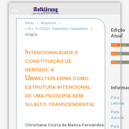
Início
/
Arquivos
/
v. 9 n. 3 (2022): Setembro-Dezembro
/
Edição
Artigos
Atual
Intencionalidade e
constituição de
sentido: a
Umwelterlebnis como
estrutura intencional
Informa
de uma filosofia sem
Para
sujeito transcendental
Leitores
Para
Autores
Christiane Costa de Matos Fernandes
Para