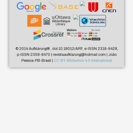
© 2014 Aufklärung
®
, doi:10.18012/ARF, e-ISSN 2318-9428,
p-ISSN 2358-8470 | revistaaufklarung@hotmail.com | João
Pessoa-PB-Brasil |
CC BY Attribution 4.0 International