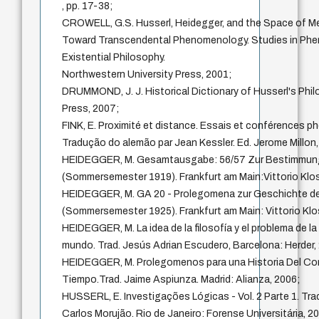
, pp. 17-38;
CROWELL, G.S. Husserl, Heidegger, and the Space of M
Toward Transcendental Phenomenology. Studies in Ph
Existential Philosophy.
Northwestern University Press, 2001;
DRUMMOND, J. J. Historical Dictionary of Husserl's Phi
Press, 2007;
FINK, E. Proximité et distance. Essais et conférences 
Tradução do alemão par Jean Kessler. Ed. Jerome Millon
HEIDEGGER, M. Gesamtausgabe: 56/57 Zur Bestimmung
(Sommersemester 1919). Frankfurt am Main:Vittorio Klo
HEIDEGGER, M. GA 20 - Prolegomena zur Geschichte de
(Sommersemester 1925). Frankfurt am Main: Vittorio Kl
HEIDEGGER, M. La idea de la filosofía y el problema de l
mundo. Trad. Jesús Adrian Escudero, Barcelona: Herder,
HEIDEGGER, M. Prolegomenos para una Historia Del C
Tiempo.Trad. Jaime Aspiunza. Madrid: Alianza, 2006;
HUSSERL, E. Investigações Lógicas - Vol. 2 Parte 1. Tra
Carlos Morujão. Rio de Janeiro: Forense Universitária, 2