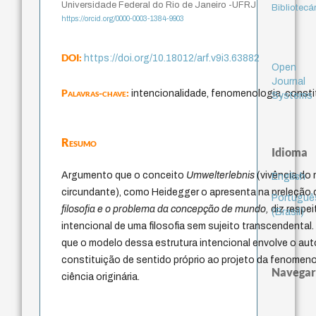
Universidade Federal do Rio de Janeiro -UFRJ
Bibliotecá
https://orcid.org/0000-0003-1384-9903
DOI:
https://doi.org/10.18012/arf.v9i3.63882
Open
Journal
Palavras-chave:
intencionalidade, fenomenologia, consti
Systems
Resumo
Idioma
Argumento que o conceito
Umwelterlebnis
(vivência do
English
circundante), como Heidegger o apresenta na preleção 
Portuguê
filosofia e o problema da concepção de mundo,
diz respei
(Brasil)
intencional de uma filosofia sem sujeito transcendental
que o modelo dessa estrutura intencional envolve o aut
constituição de sentido próprio ao projeto da fenomen
Navegar
ciência originária.