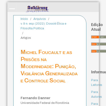
Início
/
Arquivos
/
v. 9 n. esp (2022): Dossiê Ética e
Edição
Filosofia Política
Atual
/
Artigos
Michel Foucault e as
Prisões na
Modernidade: Punição,
Informa
Vigilância Generalizada
e Controle Social
Para
Leitores
Para
Autores
Fernando Danner
Universidade Federal de Rondônia
Para