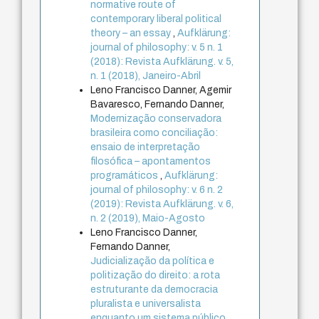
normative route of
contemporary liberal political
theory – an essay
,
Aufklärung:
journal of philosophy: v. 5 n. 1
(2018): Revista Aufklärung. v. 5,
n. 1 (2018), Janeiro-Abril
Leno Francisco Danner, Agemir
Bavaresco, Fernando Danner,
Modernização conservadora
brasileira como conciliação:
ensaio de interpretação
filosófica – apontamentos
programáticos
,
Aufklärung:
journal of philosophy: v. 6 n. 2
(2019): Revista Aufklärung. v. 6,
n. 2 (2019), Maio-Agosto
Leno Francisco Danner,
Fernando Danner,
Judicialização da política e
politização do direito: a rota
estruturante da democracia
pluralista e universalista
enquanto um sistema público