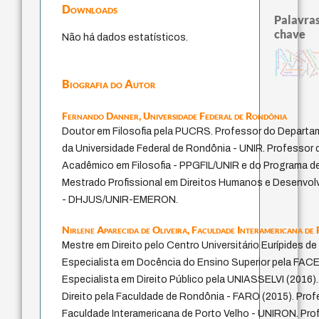
Downloads
Palavras
chave
Não há dados estatísticos.
j.c.m. neto
metafísica do tempo
experiência tempor
filosofia brasileira
desejo
history of philosophy
fundamentalismo
multidimensionalidade
leyes
logo
palavra
género
violencia
jacobi
intolerância
lei
protágoras
idade
guayaquil
homem-medida
therapy
perdón
bataille
mind
direito romano
Biografia do Autor
Fernando Danner,
Universidade Federal de Rondônia
Doutor em Filosofia pela PUCRS. Professor do Departam
da Universidade Federal de Rondônia - UNIR. Professor
Acadêmico em Filosofia - PPGFIL/UNIR e do Programa 
Mestrado Profissional em Direitos Humanos e Desenvol
- DHJUS/UNIR-EMERON.
Nirlene Aparecida de Oliveira,
Faculdade Interamericana de
Mestre em Direito pelo Centro Universitário Eurípides de 
Especialista em Docência do Ensino Superior pela FACE
Especialista em Direito Público pela UNIASSELVI (2016
Direito pela Faculdade de Rondônia - FARO (2015). Profe
Faculdade Interamericana de Porto Velho - UNIRON. Prof