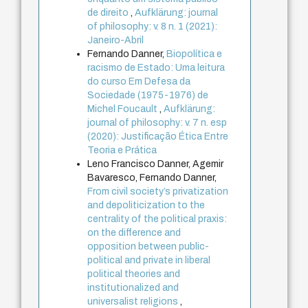
de direito
,
Aufklärung: journal
of philosophy: v. 8 n. 1 (2021):
Janeiro-Abril
Fernando Danner,
Biopolítica e
racismo de Estado: Uma leitura
do curso Em Defesa da
Sociedade (1975-1976) de
Michel Foucault
,
Aufklärung:
journal of philosophy: v. 7 n. esp
(2020): Justificação Ética Entre
Teoria e Prática
Leno Francisco Danner, Agemir
Bavaresco, Fernando Danner,
From civil society’s privatization
and depoliticization to the
centrality of the political praxis:
on the difference and
opposition between public-
political and private in liberal
political theories and
institutionalized and
universalist religions
,