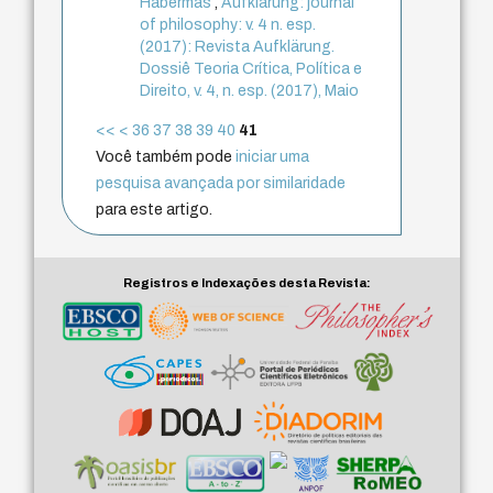
Habermas
,
Aufklärung: journal
of philosophy: v. 4 n. esp.
(2017): Revista Aufklärung.
Dossiê Teoria Crítica, Política e
Direito, v. 4, n. esp. (2017), Maio
<<
<
36
37
38
39
40
41
Você também pode
iniciar uma
pesquisa avançada por similaridade
para este artigo.
Registros e Indexações desta Revista: