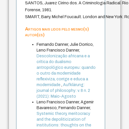
SANTOS, Juarez Cirino dos. A Criminologia Radical. Rio 
Forense, 1981.
SMART, Barry. Michel Foucault. London and New York: Ro
Artigos mais lidos pelo mesmo(s)
autor(es)
Fernando Danner, Julie Dorrico,
Leno Francisco Danner,
Descolonização africana e a
crítica do dualismo
antropológico europeu: quando
o outro da modernidade
reflexiviza, corrige e educa a
modernidade
,
Aufklärung:
journal of philosophy: v. 8 n. 2
(2021): Maio-Agosto
Leno Francisco Danner, Agemir
Bavaresco, Fernando Danner,
Systemic theory, meritocracy
and the depoliticization of
institutions: thoughts on the