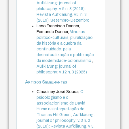
Aufklärung: journal of
philosophy: v. 5 n. 3 (2018):
Revista Aufklärung. v.5, n. 3
(2019), Setembro-Dezembro
Leno Francisco Danner,
Fernando Danner,
Minorias
político-culturais, pluralização
da história e a quebra da
continuidade: pela
desnaturalização e politização
da modernidade-colonialismo
,
Aufklärung: journal of
philosophy: v. 12 n. 3 (2025)
Artigos Semelhantes
Claudiney José Sousa,
O
psicologismo e o
associacionismo de David
Hume na interpretação de
Thomas Hill Green
,
Aufklärung:
journal of philosophy: v. 3 n. 2
(2016): Revista Aufklärung. v. 3,