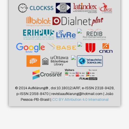
© 2014 Aufklärung
®
, doi:10.18012/ARF, e-ISSN 2318-9428,
p-ISSN 2358-8470 | revistaaufklarung@hotmail.com | João
Pessoa-PB-Brasil |
CC BY Attribution 4.0 International