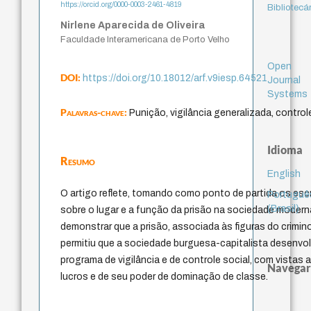
https://orcid.org/0000-0003-2461-4819
Bibliotecá
Nirlene Aparecida de Oliveira
Faculdade Interamericana de Porto Velho
Open
DOI:
https://doi.org/10.18012/arf.v9iesp.64521
Journal
Systems
Palavras-chave:
Punição, vigilância generalizada, controle
Idioma
Resumo
English
O artigo reflete, tomando como ponto de partida os escr
Portuguê
(Brasil)
sobre o lugar e a função da prisão na sociedade modern
demonstrar que a prisão, associada às figuras do crimino
permitiu que a sociedade burguesa-capitalista desenv
programa de vigilância e de controle social, com vistas
Navegar
lucros e de seu poder de dominação de classe.