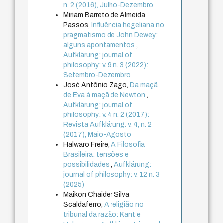
n. 2 (2016), Julho-Dezembro
Miriam Barreto de Almeida
Passos,
Influência hegeliana no
pragmatismo de John Dewey:
alguns apontamentos
,
Aufklärung: journal of
philosophy: v. 9 n. 3 (2022):
Setembro-Dezembro
José Antônio Zago,
Da maçã
de Eva à maçã de Newton
,
Aufklärung: journal of
philosophy: v. 4 n. 2 (2017):
Revista Aufklärung. v. 4, n. 2
(2017), Maio-Agosto
Halwaro Freire,
A Filosofia
Brasileira: tensões e
possibilidades
,
Aufklärung:
journal of philosophy: v. 12 n. 3
(2025)
Maikon Chaider Silva
Scaldaferro,
A religião no
tribunal da razão: Kant e