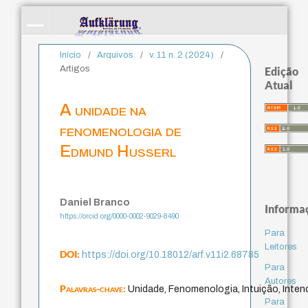
Início
/
Arquivos
/
v. 11 n. 2 (2024)
/
Artigos
Edição
Atual
A unidade na
fenomenologia de
Edmund Husserl
Daniel Branco
Informa
https://orcid.org/0000-0002-9029-8490
Para
Leitores
DOI:
https://doi.org/10.18012/arf.v11i2.68785
Para
Autores
Palavras-chave:
Unidade, Fenomenologia, Intuição, Inten
Para