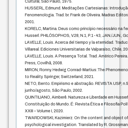
Cultural, São Paulo, 1975.
HUSSERL, Edmund. Meditações Cartesianas: Introduçã
Fenomenologia. Trad. br. Frank de Oliveira. Madras Editor
2001.
KORELC, Martina. Deus como princípio necessário na f
Husserl. PHILÓSOPHOS, V.28, N.1, P.1-43, JAN./JUN., Go
LAVELLE, Louis. Acerca del tiempo y la eternidad. Tradu
Villareal. Ediciones Universitarias de Valparaíso, Chile, 2
LAVELLE, Louis. A Presença Total. Trad. Américo Pereira
Press, Covilhã, 2008.
MIRON, Ronny. Hedwig Conrad-Martius:The Phenomeno
to Reality. Springer, Switzerland, 2021.
NETO, Bento. Empirismo e abstração. REVISTA USP, n.5
junho/agosto, São Paulo, 2002.
QUINTILIANO, Aimberê. Natureza e Liberdade em Husser
Constituição do Mundo. É: Revista Ética e Filosofia Pol
XXIII – Volume I, 2020.
TWARDOWSKI, Kazimierz. On the content and object of
psychological investigation. Translated by R. Grossman