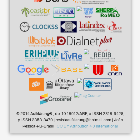
© 2014 Aufklärung
®
, doi:10.18012/ARF, e-ISSN 2318-9428,
p-ISSN 2358-8470 | revistaaufklarung@hotmail.com | João
Pessoa-PB-Brasil |
CC BY Attribution 4.0 International