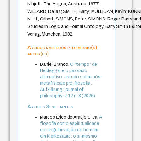
Nihjoff- The Hague, Australia, 1977.
WILLARD, Dallas; SMITH, Barry; MULLIGAN, Kevin; KÜNN
NULL, Gilbert; SIMONS, Peter; SIMONS, Roger. Parts a
Studies in Logic and Formal Ontology. Barry Smith Editor
Verlag, München, 1982.
Artigos mais lidos pelo mesmo(s)
autor(es)
Daniel Branco,
O “tempo” de
Heidegger e o passado
alternativo: estudo sobre pós-
metafísica e pré-filosofia
,
Aufklärung: journal of
philosophy: v. 12 n. 3 (2025)
Artigos Semelhantes
Marcos Érico de Araújo Silva,
A
filosofia como espiritualidade
ou singularização do homem
em Kierkegaard: o si-mesmo