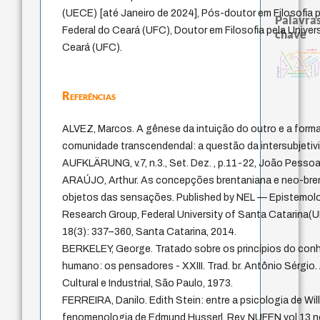
(UECE) [até Janeiro de 2024], Pós-doutor em Filosofia 
Palavras
Federal do Ceará (UFC), Doutor em Filosofia pela Univer
chave
Ceará (UFC).
guayaquil
sacrifício
experiência temporal
filosofias indígen
mind
fundamentalismo
perdón
identidade nacional
intolerância
leyes
idade
metafísica do tempo
protágoras
bataille
jacobi
animais
violencia
j.c.m. neto
lei
pedagogia
género
palavra
desejo
logos
homem-medida
acquaintance
Referências
ALVEZ, Marcos. A gênese da intuição do outro e a form
comunidade transcendendal: a questão da intersubjetiv
AUFKLÄRUNG, v.7, n.3., Set.­ Dez. , p.11­-22, João Pessoa
ARAÚJO, Arthur. As concepções brentaniana e neo-bre
objetos das sensações. Published by NEL — Epistemol
Research Group, Federal University of Santa Catarina(U
18(3): 337–360, Santa Catarina, 2014.
BERKELEY, George. Tratado sobre os princípios do co
humano: os pensadores - XXIII. Trad. br. Antônio Sérgio. 
Cultural e Industrial, São Paulo, 1973.
FERREIRA, Danilo. Edith Stein: entre a psicologia de Wil
fenomenologia de Edmund Husserl. Rev. NUFEN vol.13 n