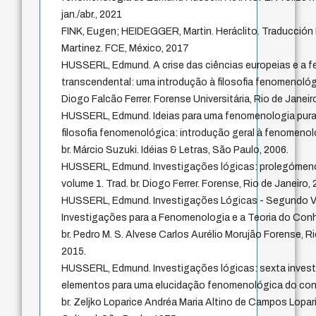
jan./abr., 2021
FINK, Eugen; HEIDEGGER, Martin. Heráclito. Traducción 
Martinez. FCE, México, 2017
HUSSERL, Edmund. A crise das ciências europeias e a 
transcendental: uma introdução à filosofia fenomenológi
Diogo Falcão Ferrer. Forense Universitária, Rio de Janeir
HUSSERL, Edmund. Ideias para uma fenomenologia pura
filosofia fenomenológica: introdução geral à fenomenolo
br. Márcio Suzuki. Idéias & Letras, São Paulo, 2006.
HUSSERL, Edmund. Investigações lógicas: prolegómenos
volume 1. Trad. br. Diogo Ferrer. Forense, Rio de Janeiro,
HUSSERL, Edmund. Investigações Lógicas - Segundo Vo
Investigações para a Fenomenologia e a Teoria do Con
br. Pedro M. S. Alvese Carlos Aurélio Morujão Forense, Ri
2015.
HUSSERL, Edmund. Investigações lógicas: sexta invest
elementos para uma elucidação fenomenológica do con
br. Zeljko Loparice Andréa Maria Altino de Campos Loparic