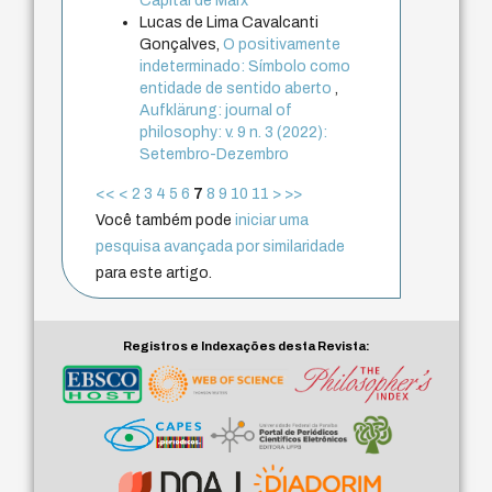
Capital de Marx
Lucas de Lima Cavalcanti
Gonçalves,
O positivamente
indeterminado: Símbolo como
entidade de sentido aberto
,
Aufklärung: journal of
philosophy: v. 9 n. 3 (2022):
Setembro-Dezembro
<<
<
2
3
4
5
6
7
8
9
10
11
>
>>
Você também pode
iniciar uma
pesquisa avançada por similaridade
para este artigo.
Registros e Indexações desta Revista: