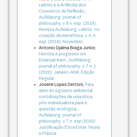
Leibniz e a Anfibolia dos
Conceitos de Reflexão
,
Aufklärung: journal of
philosophy: v. 6 n. esp. (2019):
Revista Aufklärung. Leibniz: no
coração da metafísica. v. 4, n.
esp. (2019), Novembro
Antonio Djalma Braga Junior,
História e progresso em
Emanuel Kant
,
Aufklärung:
journal of philosophy: v. 7 n. 1
(2020): Janeiro-Abril. Edição
Regular
Josenir Lopes Dettoni,
Para
além do egoísmo ambiental:
contribuições de uma ética
pós-individualista para a
questão ecológica
,
Aufklärung: journal of
philosophy: v. 7 n. esp (2020):
Justificação Ética Entre Teoria
e Prática