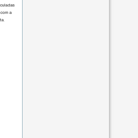
iculadas
 com a
ta.