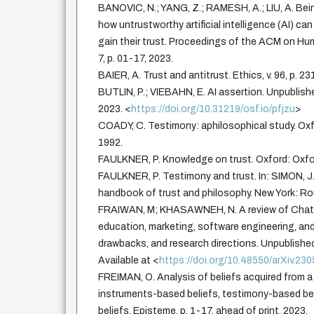
BANOVIC, N.; YANG, Z.; RAMESH, A.; LIU, A. Bei
how untrustworthy artificial intelligence (AI) c
gain their trust. Proceedings of the ACM on Hu
7, p. 01-17, 2023.
BAIER, A. Trust and antitrust. Ethics, v. 96, p. 2
BUTLIN, P.; VIEBAHN, E. AI assertion. Unpublish
2023. <
https://doi.org/10.31219/osf.io/pfjzu
>
COADY, C. Testimony: aphilosophical study. Oxf
1992.
FAULKNER, P. Knowledge on trust. Oxford: Oxfor
FAULKNER, P. Testimony and trust. In: SIMON, J
handbook of trust and philosophy. New York: Ro
FRAIWAN, M; KHASAWNEH, N. A review of ChatG
education, marketing, software engineering, and
drawbacks, and research directions. Unpublishe
Available at <
https://doi.org/10.48550/arXiv.23
FREIMAN, O. Analysis of beliefs acquired from a
instruments-based beliefs, testimony-based be
beliefs. Episteme, p. 1-17, ahead of print, 2023.