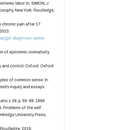
istemic labor. In: SIMON, J.
losophy. New York: Routledge,
 chronic pain after 17
2023.
hatgpt-diagnosis-spina-
 of epistemic normativity.
 and control. Oxford: Oxford
ciples of common sense. In:
d’s Inquiry and essays.
io,v. 28, p. 69-88, 1986.
B. Problems of the self:
bridge University Press,
 Routledge, 2019.