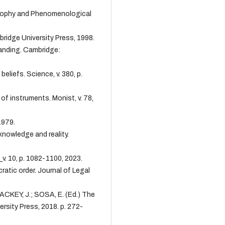
losophy and Phenomenological
ridge University Press, 1998.
anding. Cambridge:
eliefs. Science, v. 380, p.
f instruments. Monist, v. 78,
1979.
nowledge and reality.
v. 10, p. 1082-1100, 2023.
tic order. Journal of Legal
LACKEY, J.; SOSA, E. (Ed.) The
rsity Press, 2018. p. 272-