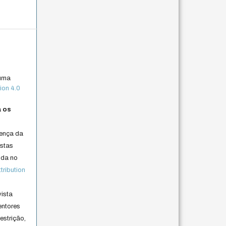
 uma
ion 4.0
a os
cença da
istas
lida no
ribution
vista
entores
estrição,