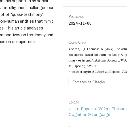
onship supported by social
al intelligence challenges our
pt of "quasi-testimony"
Publicado
non-human entities that mimic
2024-11-06
s. This article analyzes
perspectives on testimony and
ies on our epistemic
Como Citar
Álvarez, F., & Espinosa, R. (2024). The valu
testimonial-based beliefs in the face of AI-
quasi-testimony.
Aufklärung: Journal of Phi
11
(Especial), p.25–38.
https://doi.org/10.18012/arf.v11iEspecial.70
Fomatos de Citação
Edição
v. 11 n. Especial (2024): Philoso
Cognition & Language