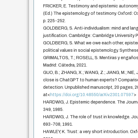
FRICKER, E. Testimony and epistemic autonomy.
(Ed.) The epistemology of testimony. Oxford: Ox
p. 225-252.
GOLDBERG, S. Anti-individualism: mind and la
justification. Cambridge: Cambridge University P
GOLDBERG, S. What we owe each other, epistem
political values in social epistemology. Synthes
GRIMALTOS, T.; ROSELL, S. Mentiras y engaños: 
Madrid: Cátedra, 2021.
GUO, B.; ZHANG, X.; WANG, Z.; JIANG, M.; NIE, J.;
close is ChatGPT to human experts? Compariso
detection. Unpublished manuscript, 20 pages, 20
at<
https://doi.org/10.48550/arXiv.2301.07597
>
HARDWIG, J. Epistemic dependence. The Journal 
349, 1985.
HARDWIG, J. The role of trust in knowledge. Jour
693-708, 1991.
HAWLEY, K. Trust: a very short introduction. Oxf