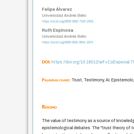
Felipe Álvarez
Universidad Andrés Bello
https://orcid.org/0000-0002-7153-2851
Ruth Espinosa
Universidad Andrés Bello
https://orcid.org/0000-0001-9941-1974
DOI:
https://doi.org/10.18012/arf.v11iEspecial.
Palavras-chave:
Trust, Testimony, AI, Epistemolo
Resumo
The value of testimony as a source of knowled
epistemological debates. The "trust theory of 