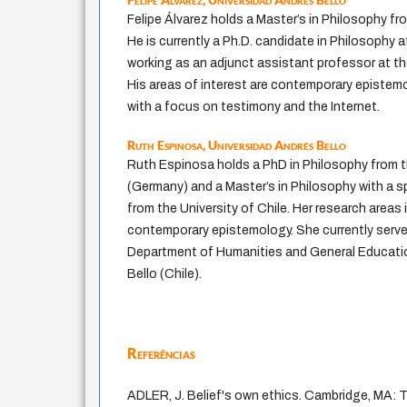
Felipe Álvarez holds a Master’s in Philosophy fr
He is currently a Ph.D. candidate in Philosophy at
working as an adjunct assistant professor at th
His areas of interest are contemporary epistem
with a focus on testimony and the Internet.
Ruth Espinosa,
Universidad Andrés Bello
Ruth Espinosa holds a PhD in Philosophy from th
(Germany) and a Master’s in Philosophy with a s
from the University of Chile. Her research areas
contemporary epistemology. She currently serve
Department of Humanities and General Educatio
Bello (Chile).
Referências
ADLER, J. Belief's own ethics. Cambridge, MA: 