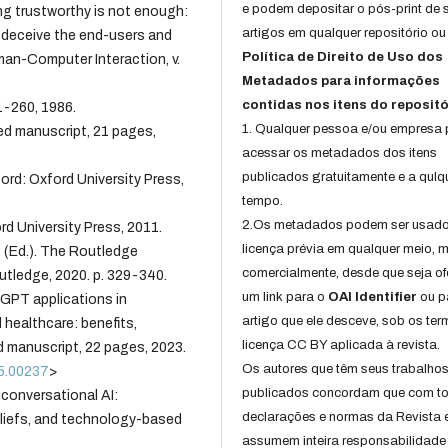
e podem depositar o pós-print de 
ng trustworthy is not enough:
artigos em qualquer repositório ou 
an deceive the end-users and
Política de Direito de Uso dos
man-Computer Interaction, v.
Metadados para informações
contidas nos itens do repositó
31-260, 1986.
1. Qualquer pessoa e/ou empresa
ed manuscript, 21 pages,
acessar os metadados dos itens
publicados gratuitamente e a qulq
ord: Oxford University Press,
tempo.
2.Os metadados podem ser usad
d University Press, 2011.
licença prévia em qualquer meio,
. (Ed.). The Routledge
comercialmente, desde que seja of
utledge, 2020. p. 329-340.
um link para o
OAI Identifier
ou p
PT applications in
artigo que ele desceve, sob os te
 healthcare: benefits,
licença CC BY aplicada à revista.
d manuscript, 22 pages, 2023.
Os autores que têm seus trabalho
05.00237
>
publicados concordam que com t
 conversational AI:
declarações e normas da Revista 
liefs, and technology-based
assumem inteira responsabilidade