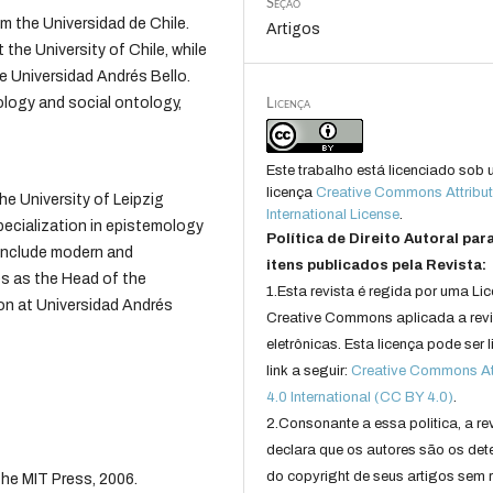
Seção
om the Universidad de Chile.
Artigos
 the University of Chile, while
e Universidad Andrés Bello.
Licença
ology and social ontology,
Este trabalho está licenciado sob
licença
Creative Commons Attribut
e University of Leipzig
International License
.
pecialization in epistemology
Política de Direito Autoral par
 include modern and
itens publicados pela Revista:
s as the Head of the
1.Esta revista é regida por uma Li
n at Universidad Andrés
Creative Commons aplicada a rev
eletrônicas. Esta licença pode ser 
link a seguir:
Creative Commons Att
4.0 International (CC BY 4.0)
.
2.Consonante a essa politica, a re
declara que os autores são os det
do copyright de seus artigos sem r
The MIT Press, 2006.