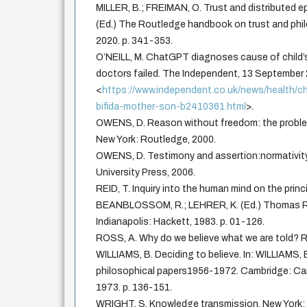
MILLER, B.; FREIMAN, O. Trust and distributed ep
(Ed.) The Routledge handbook on trust and phi
2020. p. 341-353.
O’NEILL, M. ChatGPT diagnoses cause of child’s
doctors failed. The Independent, 13 September 
<
https://www.independent.co.uk/news/health/c
bifida-mother-son-b2410361.html
>.
OWENS, D. Reason without freedom: the problem
New York: Routledge, 2000.
OWENS, D. Testimony and assertion:normativity
University Press, 2006.
REID, T. Inquiry into the human mind on the prin
BEANBLOSSOM, R.; LEHRER, K. (Ed.) Thomas Rei
Indianapolis: Hackett, 1983. p. 01-126.
ROSS, A. Why do we believe what we are told? Rat
WILLIAMS, B. Deciding to believe. In: WILLIAMS, 
philosophical papers1956-1972. Cambridge: Cam
1973. p. 136-151.
WRIGHT, S. Knowledge transmission. New York: