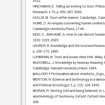
2012.
HINCHMAN, E. Telling as inviting to trust. Phi
Research, v. 70, p. 562-587, 2005.
HOLLIS, M. Trust within reason. Cambridge: Camb
HUME, D. An enquiry concerning human underst
Cambridge University Press, 1748.
KIDD, C.; BIRHANE, A. How AI can distort human b
1222-1223, 2023.
LEHRER, K. Knowledge and the trustworthiness o
p. 156-170, 1995.
LUHMANN, N. Trust and power. New York: Wiley, 
McDOWELL, J. Knowledge by hearsay:meaning, k
Cambridge: Harvard University Press, 1994.
MALLORY, F.Fictionalism about chatbots._Ergo,_
MERTON, R. Science and technology in a democra
and Political Sociology,v. 1, p. 115-126, 1942.
MORAN, R. Getting told and being believed. In: 
epistemology of testimony. Oxford: Oxford Unive
306.