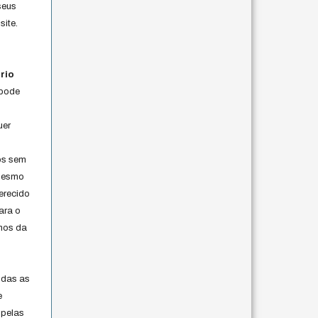
seus
site.
rio
 pode
uer
os sem
 mesmo
erecido
ara o
rmos da
s
odas as
e
 pelas