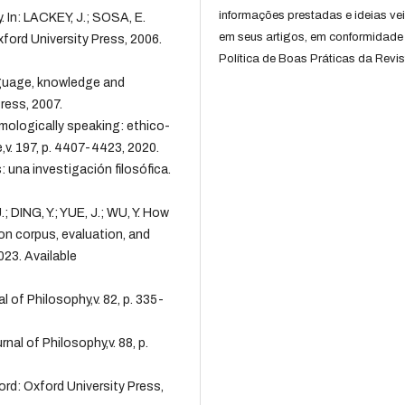
informações prestadas e ideias ve
 In: LACKEY, J.; SOSA, E.
em seus artigos, em conformidade
ford University Press, 2006.
Política de Boas Práticas da Revis
nguage, knowledge and
ress, 2007.
ologically speaking: ethico-
e,v. 197, p. 4407-4423, 2020.
una investigación filosófica.
 DING, Y.; YUE, J.; WU, Y. How
n corpus, evaluation, and
23. Available
of Philosophy,v. 82, p. 335-
nal of Philosophy,v. 88, p.
ord: Oxford University Press,