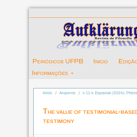
Periódicos UFPB
Inicio
Ediçã
Informações
Início
/
Arquivos
/
v. 11 n. Especial (2024): Phi
The value of testimonial-based
testimony