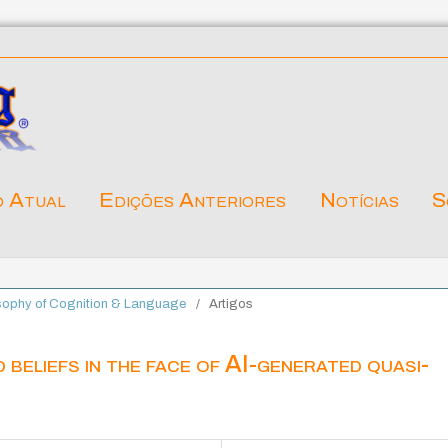
o Atual
Edições Anteriores
Notícias
S
losophy of Cognition & Language
/
Artigos
 beliefs in the face of AI-generated quasi-