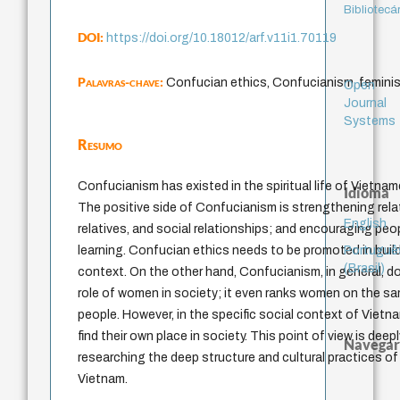
Bibliotecá
DOI:
https://doi.org/10.18012/arf.v11i1.70119
Palavras-chave:
Confucian ethics, Confucianism, femini
Open
Journal
Systems
Resumo
Confucianism has existed in the spiritual life of Vietnam
Idioma
The positive side of Confucianism is strengthening relat
English
relatives, and social relationships; and encouraging peop
Portuguê
learning. Confucian ethics needs to be promoted in build
(Brasil)
context. On the other hand, Confucianism, in general, d
role of women in society; it even ranks women on the sa
people. However, in the specific social context of Viet
find their own place in society. This point of view is de
Navegar
researching the deep structure and cultural practices of
Vietnam.