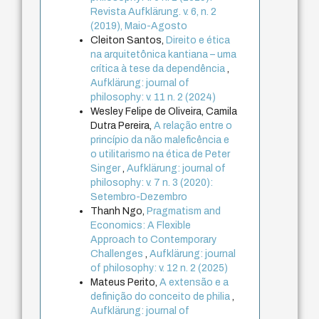
Revista Aufklärung. v. 6, n. 2
(2019), Maio-Agosto
Cleiton Santos,
Direito e ética
na arquitetônica kantiana – uma
crítica à tese da dependência
,
Aufklärung: journal of
philosophy: v. 11 n. 2 (2024)
Wesley Felipe de Oliveira, Camila
Dutra Pereira,
A relação entre o
princípio da não maleficência e
o utilitarismo na ética de Peter
Singer
,
Aufklärung: journal of
philosophy: v. 7 n. 3 (2020):
Setembro-Dezembro
Thanh Ngo,
Pragmatism and
Economics: A Flexible
Approach to Contemporary
Challenges
,
Aufklärung: journal
of philosophy: v. 12 n. 2 (2025)
Mateus Perito,
A extensão e a
definição do conceito de philia
,
Aufklärung: journal of