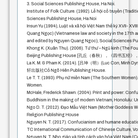
3. Social Sciences Publishing House, Ha Noi.
Institute of Folk Culture. (1992). Lễ hội cổ truyền (Traditi
Sciences Publishing House, Ha Noi
Insun Yu (1994), Luật và xã hội Việt Nam thế kỷ XVII- XVII
Quang Ngọc) (Vietnamese law and society in the 17th an
and edited by Nguyen Quang Ngoc), Social Sciences Pu
Khong K. (Xuân Thu). (2006). Tứ thư – Ngũ kinh (The Fou
Beijing Publishing House [孔丘（春秋），《四书五经
La K. M. & Pham K. (2014). [吕坤（明）(Luc Con, Min
轩出版社Cổ Ngô Hiên Publishing House.
Le T. T. (1993). Phụ nữ miền Nam (The Southern Women
Women.
McHale, Frederick Shawn. (2004). Print and power: Con
Buddhism in the making of modern Vietnam, Honolulu: Un
Ngo D. T. (2012). Đạo Mẫu Việt Nam (Mother Goddess Wo
Religion Publishing House
Nguyen N. T. (2017). Confucianism and humane educati
TC International Communication of Chinese Culture, Vo
Nguyen N. T. Nho giáo và tính cách văn hóa Việt Nam 