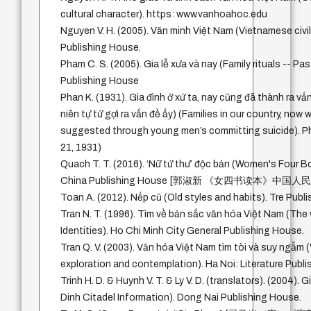
cultural character). https: www.vanhoahoc.edu
Nguyen V. H. (2005). Văn minh Việt Nam (Vietnamese civil
Publishing House.
Pham C. S. (2005). Gia lễ xưa và nay (Family rituals -- Pa
Publishing House
Phan K. (1931). Gia đình ở xứ ta, nay cũng đã thành ra vấ
niên tự tử gợi ra vấn đề ấy) (Families in our country, now
suggested through young men’s committing suicide). P
21, 1931)
Quach T. T. (2016). ‘Nữ tứ thư’ độc bản (Women's Four B
China Publishing House [郭淑新 《女四书读本》中国
Toan A. (2012). Nếp cũ (Old styles and habits). Tre Publi
Tran N. T. (1996). Tìm về bản sắc văn hóa Việt Nam (The
Identities). Ho Chi Minh City General Publishing House.
Tran Q. V. (2003). Văn hóa Việt Nam tìm tòi và suy ngẫm 
exploration and contemplation). Ha Noi: Literature Publ
Trinh H. D. & Huynh V. T. & Ly V. D. (translators). (2004).
Dinh Citadel Information). Dong Nai Publishing House.