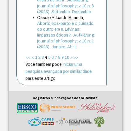
direito de Kant
,
Aufklärung:
journal of philosophy: v. 10 n. 3
(2023): Setembro-Dezembro
Cássio Eduardo Miranda,
Aborto pós-parto e o cuidado
do outro em e. Lévinas:
impasses éticos?
,
Aufklärung:
journal of philosophy: v. 10 n. 1
(2023): Janeiro-Abril
<<
<
1
2
3
4
5
6
7
8
9
10
>
>>
Você também pode
iniciar uma
pesquisa avançada por similaridade
para este artigo.
Registros e Indexações desta Revista: