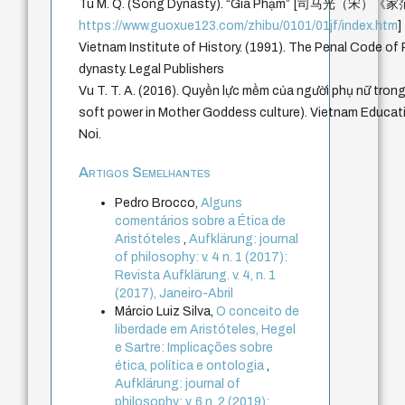
Tu M. Q. (Song Dynasty). “Gia Phạm” [司马光（宋）《家范
https://www.guoxue123.com/zhibu/0101/01jf/index.htm
]
Vietnam Institute of History. (1991). The Penal Code of
dynasty. Legal Publishers
Vu T. T. A. (2016). Quyền lực mềm của người phụ nữ tr
soft power in Mother Goddess culture). Vietnam Educat
Noi.
Artigos Semelhantes
Pedro Brocco,
Alguns
comentários sobre a Ética de
Aristóteles
,
Aufklärung: journal
of philosophy: v. 4 n. 1 (2017):
Revista Aufklärung. v. 4, n. 1
(2017), Janeiro-Abril
Márcio Luiz Silva,
O conceito de
liberdade em Aristóteles, Hegel
e Sartre: Implicações sobre
ética, política e ontologia
,
Aufklärung: journal of
philosophy: v. 6 n. 2 (2019):