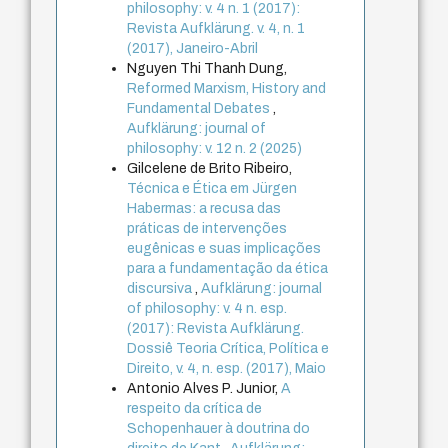
philosophy: v. 4 n. 1 (2017):
Revista Aufklärung. v. 4, n. 1
(2017), Janeiro-Abril
Nguyen Thi Thanh Dung,
Reformed Marxism, History and
Fundamental Debates
,
Aufklärung: journal of
philosophy: v. 12 n. 2 (2025)
Gilcelene de Brito Ribeiro,
Técnica e Ética em Jürgen
Habermas: a recusa das
práticas de intervenções
eugênicas e suas implicações
para a fundamentação da ética
discursiva
,
Aufklärung: journal
of philosophy: v. 4 n. esp.
(2017): Revista Aufklärung.
Dossiê Teoria Crítica, Política e
Direito, v. 4, n. esp. (2017), Maio
Antonio Alves P. Junior,
A
respeito da crítica de
Schopenhauer à doutrina do