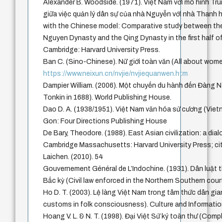
Alexander B. Woodside. (1971). Việt Nam với mô hình T
giữa việc quản lý dân sự của nhà Nguyễn với nhà Thanh h
with the Chinese model: Comparative study between the
Nguyen Dynasty and the Qing Dynasty in the first half of
Cambridge: Harvard University Press.
Ban C. (Sino-Chinese). Nữ giới toàn văn (All abou
https://www.neixun.cn/nvjie/nvjiequanwen.htm
Dampier William. (2006). Một chuyến du hành đến Đàng N
Tonkin in 1688). World Publishing House.
Dao D. A. (1938/1951). Việt Nam văn hóa sử cương (Vietn
Gon: Four Directions Publishing House
De Bary, Theodore. (1988). East Asian civilization: a dial
Cambridge Massachusetts: Harvard University Press; cit
Laichen. (2010). 54
Gouvernement Général de L’Indochine. (1931). Dân luật t
Bắc kỳ (Civil law enforced in the Northern Southern cour
Ho D. T. (2003). Lệ làng Việt Nam trong tâm thức dân gia
customs in folk consciousness). Culture and Informatio
Hoang V. L. & N. T. (1998). Đại Việt Sử ký toàn thư (Comple