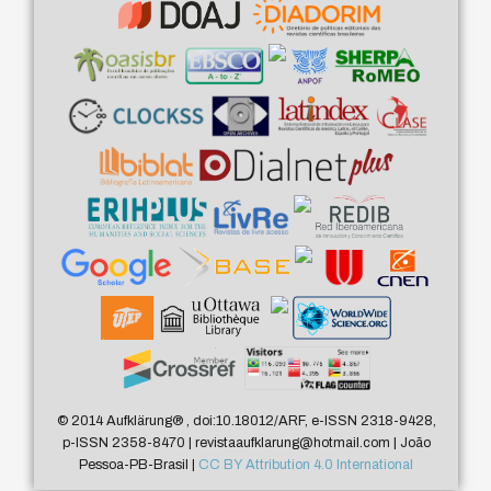
© 2014 Aufklärung
®
, doi:10.18012/ARF, e-ISSN 2318-9428,
p-ISSN 2358-8470 | revistaaufklarung@hotmail.com | João
Pessoa-PB-Brasil |
CC BY Attribution 4.0 International