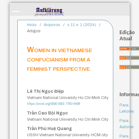
Início
/
Arquivos
/
v. 11 n. 1 (2024)
/
Artigos
Edição
Atual
Women in vietnamese
confucianism from a
feminist perspective
Lê Thị Ngọc Điệp
Informa
Vietnam National University Ho Chi Minh City
https://orcid.org/0000-0001-7780-9498
Para
Leitores
Trần Cao Bội Ngọc
Vietnam National University Ho Chi Minh City
Para
Autores
Trần Phú Huệ Quang
USSH-Vietnam National University-HCM city
Para