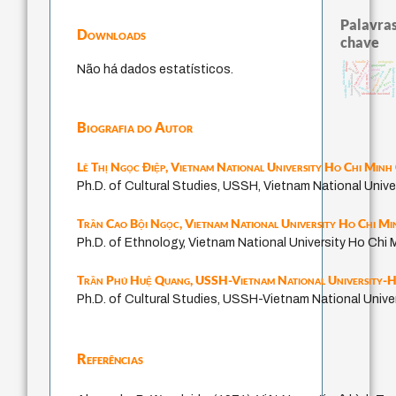
Palavras
Downloads
chave
experiência temporal
bataille
pedagogia
não maleficência
violencia
therapy
guayaquil
Não há dados estatísticos.
fundamentalismo
metafísica do tempo
desejo
history of philosophy
jacobi
idade
intolerância
género
homem-medida
j.c.m. neto
lei
protágoras
logos
leyes
animais
palavra
sacrifício
perdón
identidade nacional
Biografia do Autor
Lê Thị Ngọc Điệp,
Vietnam National University Ho Chi Minh 
Ph.D. of Cultural Studies, USSH, Vietnam National Univer
Trần Cao Bội Ngọc,
Vietnam National University Ho Chi Mi
Ph.D. of Ethnology, Vietnam National University Ho Chi M
Trần Phú Huệ Quang,
USSH-Vietnam National University-
Ph.D. of Cultural Studies, USSH-Vietnam National Unive
Referências