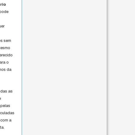
rio
 pode
uer
os sem
 mesmo
erecido
ara o
rmos da
s
odas as
e
 pelas
iculadas
 com a
ta.