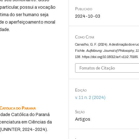
m particular, possui a vocação
Publicado
última do ser humano seja
2024-10-03
nde o aperfeiçoamento moral
edade.
Como Citar
Carvalho, G. F. (2024). A destinação do eru
Fichte.
Aufklärung: Journal of Philosophy
,
11
138. https://doi.org/10.18012/arf.v11i2.70185
Fomatos de Citação
Edição
v. 11 n. 2 (2024)
 Católica do Paraná
Seção
sidade Católica do Paraná
Artigos
cenciatura em Ciências da
al (UNINTER, 2024-2024).