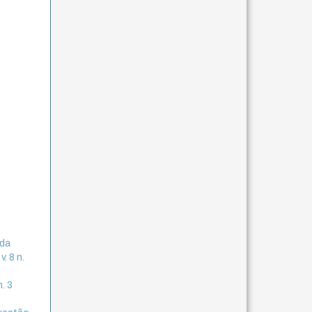
 da
. 8 n.
n. 3