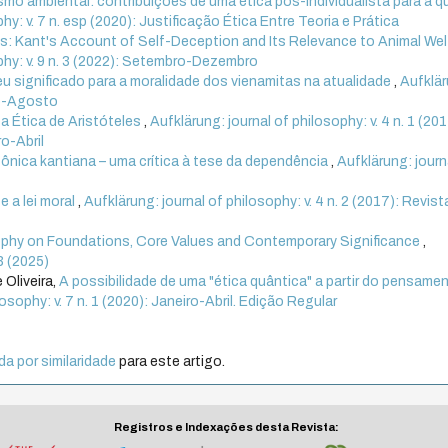
smo ambiental: contribuições de uma ética pós-individualista para a 
hy: v. 7 n. esp (2020): Justificação Ética Entre Teoria e Prática
s: Kant's Account of Self-Deception and Its Relevance to Animal Wel
phy: v. 9 n. 3 (2022): Setembro-Dezembro
seu significado para a moralidade dos vienamitas na atualidade
,
Aufklär
aio-Agosto
a Ética de Aristóteles
,
Aufklärung: journal of philosophy: v. 4 n. 1 (201
ro-Abril
etônica kantiana – uma crítica à tese da dependência
,
Aufklärung: journ
 a lei moral
,
Aufklärung: journal of philosophy: v. 4 n. 2 (2017): Revist
ophy on Foundations, Core Values and Contemporary Significance
,
 3 (2025)
 Oliveira,
A possibilidade de uma "ética quântica" a partir do pensame
osophy: v. 7 n. 1 (2020): Janeiro-Abril. Edição Regular
a por similaridade
para este artigo.
Registros e Indexações desta Revista: