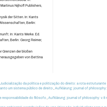
artinus Nijhoff Publishers,
sik der Sitten. In: Kants
Wissenschaften, Berlin:
nunft. In: Kants Werke. Ed.
ften, Berlin: Georg Reimer,
er Grenzen der bloßen
n herausgegeben von Bettina
,
Judicialização da política e politização do direito: a rota estruturante
uanto um sistema público de direito
,
Aufklärung: journal of philosophy: v
 e responsabilidade do filósofo
,
Aufklärung: journal of philosophy: v. 8 