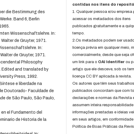
contidas nos itens do repositó
ber die Bestimmung des
1. Qualquer pessoa e/ou empresa
Werke. Band 6, Berlin
acessar os metadados dos itens
1965.
publicados gratuitamente e a qulq
mten Wissenschaftslehre. In:
tempo.
: Walter de Gruyter, 1971.
2.Os metadados podem ser usad
issenschaftslehre. In:
licença prévia em qualquer meio,
: Walter de Gruyter, 1971.
comercialmente, desde que seja of
scendental Philosophy
um link para o
OAI Identifier
ou p
Edited and translated by
artigo que ele desceve, sob os te
versity Press, 1992.
licença CC BY aplicada à revista.
Síntese e liberdade na
Os autores que têm seus trabalho
e de Doutorado- Faculdade de
publicados concordam que com t
ade de São Paulo, São Paulo,
declarações e normas da Revista 
assumem inteira responsabilidade
 en el Fundamento del
informações prestadas e ideias ve
minario de Historia de la
em seus artigos, em conformidade
Política de Boas Práticas da Revis
enschheitsideal. In: