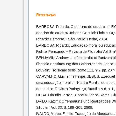
Referências
BARBOSA, Ricardo. O destino do erudito. In: F
destino do erudito/ Johann Gottlieb Fichte. Or
Ricardo Barbosa. - São Paulo: Hedra, 2014.
BARBOSA, Ricardo. Educação moral ou educação
Fichte. Pensando – Revista de Filosofia Vol. 8, nº
BENJAMIN, Andrew. La démocratie et l'université
über die Bestimmung des Gelehrten” de Fichte. 
Louvain. Troisième série, tome 111, n°2, pp. 267
CARVALHO, Guilherme Felipe; JESUS, Ezequiel B
uma educação moral em Kant e Fichte: dos cuid
do erudito. Revista Periagoge, Brasília, v. 6. n. 1.,
CESA, Claudio. Introduzione a Fichte. Roma: Gius
DRILO, Kazimir. Offenbarung und Realität des Wis
Studien, Vol. 33: S. 189-205, 2009.
IVALDO, Marco. Fichte. Tradução de Alessandra