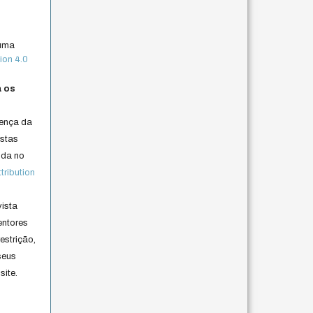
 uma
ion 4.0
a os
cença da
istas
lida no
ribution
vista
entores
estrição,
seus
site.