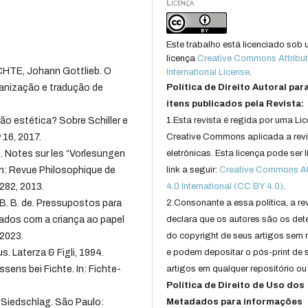
Licença
Este trabalho está licenciado sob
licença
Creative Commons Attribut
ICHTE, Johann Gottlieb. O
International License
.
ganização e tradução de
Política de Direito Autoral par
itens publicados pela Revista:
 estética? Sobre Schiller e
1.Esta revista é regida por uma Li
 16, 2017.
Creative Commons aplicada a rev
. Notes sur les “Vorlesungen
eletrônicas. Esta licença pode ser 
In: Revue Philosophique de
link a seguir:
Creative Commons Att
-282, 2013.
4.0 International (CC BY 4.0)
.
. B. de. Pressupostos para
2.Consonante a essa politica, a re
ados com a criança ao papel
declara que os autores são os det
 2023.
do copyright de seus artigos sem r
. Laterza & Figli, 1994.
e podem depositar o pós-print de 
sens bei Fichte. In: Fichte-
artigos em qualquer repositório ou 
Política de Direito de Uso dos
 Siedschlag. São Paulo:
Metadados para informações