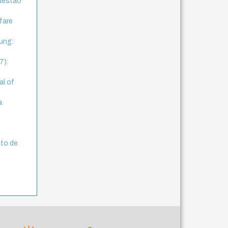
questão
fare
ung:
7):
al of
a
nto de