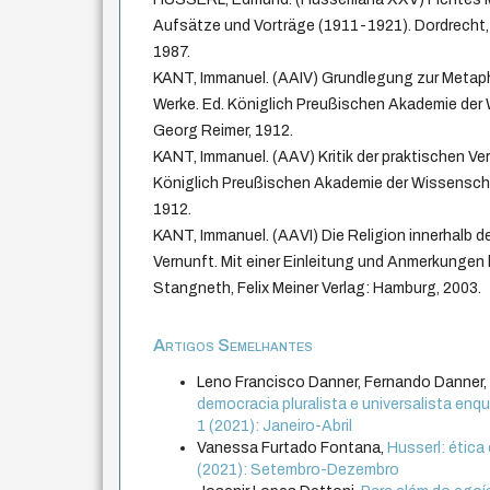
Aufsätze und Vorträge (1911-1921). Dordrecht, M
1987.
KANT, Immanuel. (AAIV) Grundlegung zur Metaphy
Werke. Ed. Königlich Preußischen Akademie der 
Georg Reimer, 1912.
KANT, Immanuel. (AAV) Kritik der praktischen Ver
Königlich Preußischen Akademie der Wissenscha
1912.
KANT, Immanuel. (AAVI) Die Religion innerhalb d
Vernunft. Mit einer Einleitung und Anmerkunge
Stangneth, Felix Meiner Verlag: Hamburg, 2003.
Artigos Semelhantes
Leno Francisco Danner, Fernando Danner
democracia pluralista e universalista enq
1 (2021): Janeiro-Abril
Vanessa Furtado Fontana,
Husserl: ética
(2021): Setembro-Dezembro