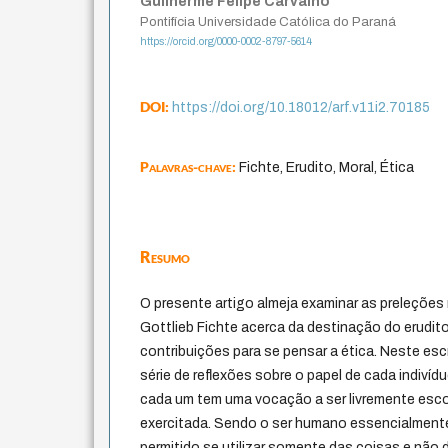
Guilherme Felipe Carvalho
Pontifícia Universidade Católica do Paraná
https://orcid.org/0000-0002-8797-5614
DOI:
https://doi.org/10.18012/arf.v11i2.70185
Palavras-chave:
Fichte, Erudito, Moral, Ética
Resumo
O presente artigo almeja examinar as preleções
Gottlieb Fichte acerca da destinação do erudito
contribuições para se pensar a ética. Neste escr
série de reflexões sobre o papel de cada indivíd
cada um tem uma vocação a ser livremente escol
exercitada. Sendo o ser humano essencialmente 
permitido se utilizar somente das coisas e não