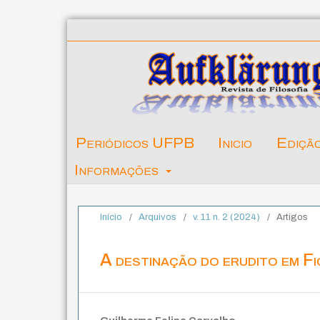
Periódicos UFPB
Inicio
Ediçã
Informações
Início
/
Arquivos
/
v. 11 n. 2 (2024)
/
Artigos
A destinação do erudito em F