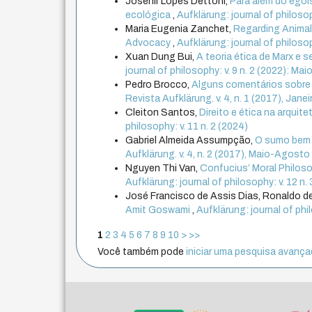
Josenir Lopes Dettoni,
Para além do egoí
ecológica
,
Aufklärung: journal of philosop
Maria Eugenia Zanchet,
Regarding Animal
Advocacy
,
Aufklärung: journal of philoso
Xuan Dung Bui,
A teoria ética de Marx e 
journal of philosophy: v. 9 n. 2 (2022): M
Pedro Brocco,
Alguns comentários sobre 
Revista Aufklärung. v. 4, n. 1 (2017), Janei
Cleiton Santos,
Direito e ética na arquit
philosophy: v. 11 n. 2 (2024)
Gabriel Almeida Assumpção,
O sumo bem e
Aufklärung. v. 4, n. 2 (2017), Maio-Agosto
Nguyen Thi Van,
Confucius’ Moral Philos
Aufklärung: journal of philosophy: v. 12 n.
José Francisco de Assis Dias, Ronaldo de
Amit Goswami
,
Aufklärung: journal of phil
1
2
3
4
5
6
7
8
9
10
>
>>
Você também pode
iniciar uma pesquisa avançad