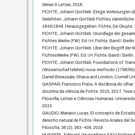
Ideias & Letras, 2016.
FICHTE, Johann Gottlieb. Einige Vorlesungen ü
Gelehrten. Johann Gottlieb Fichtes sämmtliche 
1845/1846. Herausgegeben: Fichte, De Gruyte, 
FICHTE, Johann Gottlieb. Grundlage der gesam
Fichtes Werke (FW). Ed. I.H. Fichte. Band I. Berlin
FICHTE, Johann Gottlieb. Über den Begriff der W
FichtesWerke (FW). Ed. I.H. Fichte. Band I. Berlin
FICHTE, Johann Gottlieb. Foundations of Tran
(Wissenschaftslehre) nova-methodo (1796/99). 
Daniel Breazeale, Ithaca and London, Cornell Uni
GASPAR, Francisco Prata. A distância do olhar. 
doutrina da ciência de Fichte. 2015, 323 f. Tes
Filosofia, Letras e Ciências Humanas. Universid
2015.
GAUDIO, Mariano Lucas. El concepto de Estado
derecho natural de Fichte. Revista Anales del Se
Filosofía. 36 (2), 383-406, 2019.
HUSSERL, Edmund. (Husserliana XXV) Fichtes M