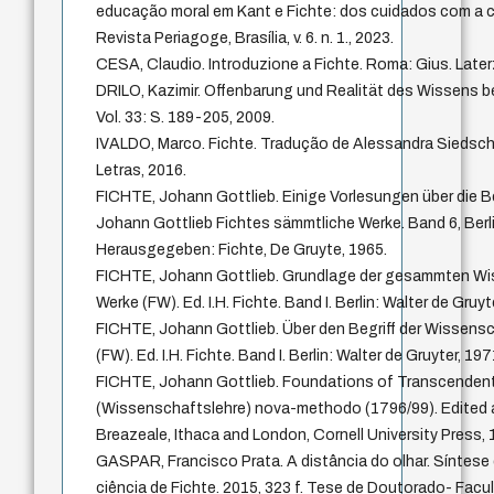
educação moral em Kant e Fichte: dos cuidados com a cr
Revista Periagoge, Brasília, v. 6. n. 1., 2023.
CESA, Claudio. Introduzione a Fichte. Roma: Gius. Laterz
DRILO, Kazimir. Offenbarung und Realität des Wissens bei
Vol. 33: S. 189-205, 2009.
IVALDO, Marco. Fichte. Tradução de Alessandra Siedschl
Letras, 2016.
FICHTE, Johann Gottlieb. Einige Vorlesungen über die 
Johann Gottlieb Fichtes sämmtliche Werke. Band 6, Berl
Herausgegeben: Fichte, De Gruyte, 1965.
FICHTE, Johann Gottlieb. Grundlage der gesammten Wis
Werke (FW). Ed. I.H. Fichte. Band I. Berlin: Walter de Gruyt
FICHTE, Johann Gottlieb. Über den Begriff der Wissensc
(FW). Ed. I.H. Fichte. Band I. Berlin: Walter de Gruyter, 197
FICHTE, Johann Gottlieb. Foundations of Transcendent
(Wissenschaftslehre) nova-methodo (1796/99). Edited a
Breazeale, Ithaca and London, Cornell University Press, 
GASPAR, Francisco Prata. A distância do olhar. Síntese 
ciência de Fichte. 2015, 323 f. Tese de Doutorado- Facul