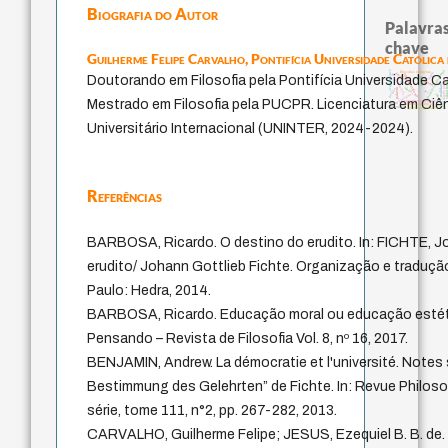
Biografia do Autor
Palavras
chave
Guilherme Felipe Carvalho,
Pontifícia Universidade Católic
metafísica do tempo
acquaintance
filosofias indígenas
logos
desejo
homem-medida
fundamentalismo
Doutorando em Filosofia pela Pontifícia Universidade C
jacobi
direito romano
género
viktor 
leyes
realidad
idade
palavra
perdón
lei
protágoras
intolerância
Mestrado em Filosofia pela PUCPR. Licenciatura em Ciên
experiência temporal
mind
literatura (poética)
violencia
guayaquil
bataille
Universitário Internacional (UNINTER, 2024-2024).
Referências
BARBOSA, Ricardo. O destino do erudito. In: FICHTE, J
erudito/ Johann Gottlieb Fichte. Organização e traduçã
Paulo: Hedra, 2014.
BARBOSA, Ricardo. Educação moral ou educação estétic
Pensando – Revista de Filosofia Vol. 8, nº 16, 2017.
BENJAMIN, Andrew. La démocratie et l'université. Notes 
Bestimmung des Gelehrten” de Fichte. In: Revue Philoso
série, tome 111, n°2, pp. 267-282, 2013.
CARVALHO, Guilherme Felipe; JESUS, Ezequiel B. B. de