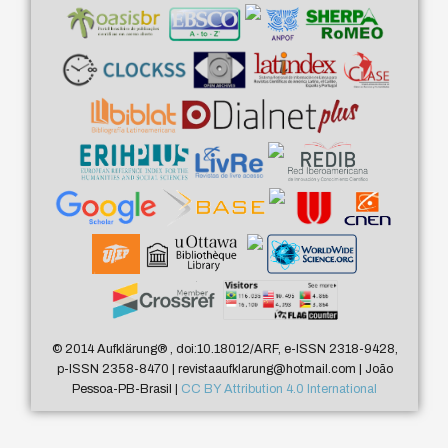
© 2014 Aufklärung
®
, doi:10.18012/ARF, e-ISSN 2318-9428,
p-ISSN 2358-8470 | revistaaufklarung@hotmail.com | João
Pessoa-PB-Brasil |
CC BY Attribution 4.0 International