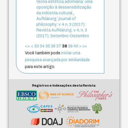
teoria estética adorniana: uma
oposição à dessensibilização
da indústria cultural
,
Aufklärung: journal of
philosophy: v. 4 n. 3 (2017):
Revista Aufklärung. v. 4, n. 3
(2017), Setembro-Dezembro
<<
<
33
34
35
36
37
38
39
40
>
>>
Você também pode
iniciar uma
pesquisa avançada por similaridade
para este artigo.
Registros e Indexações desta Revista: