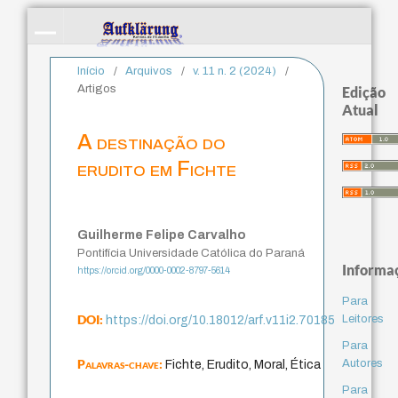
Início
/
Arquivos
/
v. 11 n. 2 (2024)
/
Artigos
Edição
Atual
A destinação do
erudito em Fichte
Guilherme Felipe Carvalho
Pontifícia Universidade Católica do Paraná
Informa
https://orcid.org/0000-0002-8797-5614
Para
DOI:
Leitores
https://doi.org/10.18012/arf.v11i2.70185
Para
Palavras-chave:
Autores
Fichte, Erudito, Moral, Ética
Para