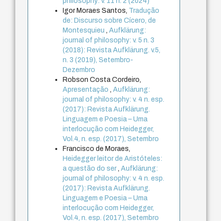
philosophy: v. 11 n. 2 (2024)
Igor Moraes Santos,
Tradução
de: Discurso sobre Cícero, de
Montesquieu
,
Aufklärung:
journal of philosophy: v. 5 n. 3
(2018): Revista Aufklärung. v.5,
n. 3 (2019), Setembro-
Dezembro
Robson Costa Cordeiro,
Apresentação
,
Aufklärung:
journal of philosophy: v. 4 n. esp.
(2017): Revista Aufklärung.
Linguagem e Poesia – Uma
interlocução com Heidegger,
Vol.4, n. esp. (2017), Setembro
Francisco de Moraes,
Heidegger leitor de Aristóteles:
a questão do ser
,
Aufklärung:
journal of philosophy: v. 4 n. esp.
(2017): Revista Aufklärung.
Linguagem e Poesia – Uma
interlocução com Heidegger,
Vol.4, n. esp. (2017), Setembro