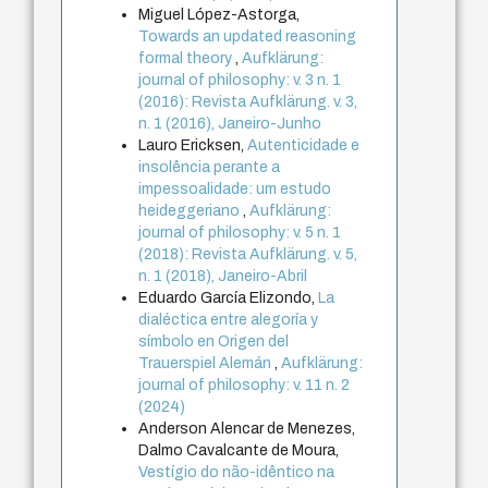
Miguel López-Astorga,
Towards an updated reasoning
formal theory
,
Aufklärung:
journal of philosophy: v. 3 n. 1
(2016): Revista Aufklärung. v. 3,
n. 1 (2016), Janeiro-Junho
Lauro Ericksen,
Autenticidade e
insolência perante a
impessoalidade: um estudo
heideggeriano
,
Aufklärung:
journal of philosophy: v. 5 n. 1
(2018): Revista Aufklärung. v. 5,
n. 1 (2018), Janeiro-Abril
Eduardo García Elizondo,
La
dialéctica entre alegoría y
símbolo en Origen del
Trauerspiel Alemán
,
Aufklärung:
journal of philosophy: v. 11 n. 2
(2024)
Anderson Alencar de Menezes,
Dalmo Cavalcante de Moura,
Vestígio do não-idêntico na