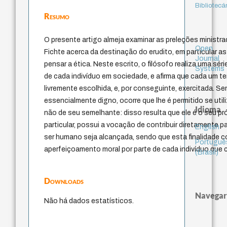
Bibliotecá
Resumo
O presente artigo almeja examinar as preleções ministr
Open
Fichte acerca da destinação do erudito, em particular a
Journal
pensar a ética. Neste escrito, o filósofo realiza uma sér
Systems
de cada indivíduo em sociedade, e afirma que cada um 
livremente escolhida, e, por conseguinte, exercitada. S
essencialmente digno, ocorre que lhe é permitido se uti
Idioma
não de seu semelhante: disso resulta que ele é o seu pró
particular, possui a vocação de contribuir diretamente pa
English
ser humano seja alcançada, sendo que esta finalidade 
Portuguê
aperfeiçoamento moral por parte de cada indivíduo que
(Brasil)
Downloads
Navegar
Não há dados estatísticos.