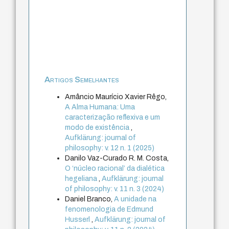
Artigos Semelhantes
Amâncio Maurício Xavier Rêgo,
A Alma Humana: Uma
caracterização reflexiva e um
modo de existência
,
Aufklärung: journal of
philosophy: v. 12 n. 1 (2025)
Danilo Vaz-Curado R. M. Costa,
O ‘núcleo racional’ da dialética
hegeliana
,
Aufklärung: journal
of philosophy: v. 11 n. 3 (2024)
Daniel Branco,
A unidade na
fenomenologia de Edmund
Husserl
,
Aufklärung: journal of