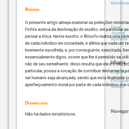
Bibliotecá
Resumo
O presente artigo almeja examinar as preleções ministr
Open
Fichte acerca da destinação do erudito, em particular a
Journal
pensar a ética. Neste escrito, o filósofo realiza uma sér
Systems
de cada indivíduo em sociedade, e afirma que cada um 
livremente escolhida, e, por conseguinte, exercitada. S
essencialmente digno, ocorre que lhe é permitido se uti
Idioma
não de seu semelhante: disso resulta que ele é o seu pró
particular, possui a vocação de contribuir diretamente pa
English
ser humano seja alcançada, sendo que esta finalidade 
Portuguê
aperfeiçoamento moral por parte de cada indivíduo que
(Brasil)
Downloads
Navegar
Não há dados estatísticos.