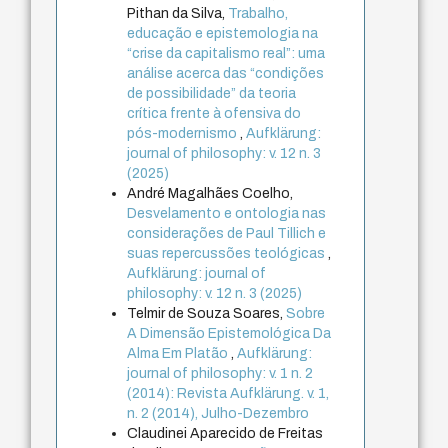
Pithan da Silva,
Trabalho,
educação e epistemologia na
“crise da capitalismo real”: uma
análise acerca das “condições
de possibilidade” da teoria
crítica frente à ofensiva do
pós-modernismo
,
Aufklärung:
journal of philosophy: v. 12 n. 3
(2025)
André Magalhães Coelho,
Desvelamento e ontologia nas
considerações de Paul Tillich e
suas repercussões teológicas
,
Aufklärung: journal of
philosophy: v. 12 n. 3 (2025)
Telmir de Souza Soares,
Sobre
A Dimensão Epistemológica Da
Alma Em Platão
,
Aufklärung:
journal of philosophy: v. 1 n. 2
(2014): Revista Aufklärung. v. 1,
n. 2 (2014), Julho-Dezembro
Claudinei Aparecido de Freitas