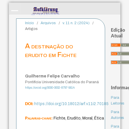
Início
/
Arquivos
/
v. 11 n. 2 (2024)
/
Artigos
Edição
Atual
A destinação do
erudito em Fichte
Guilherme Felipe Carvalho
Pontifícia Universidade Católica do Paraná
Informa
https://orcid.org/0000-0002-8797-5614
Para
DOI:
Leitores
https://doi.org/10.18012/arf.v11i2.70185
Para
Palavras-chave:
Autores
Fichte, Erudito, Moral, Ética
Para