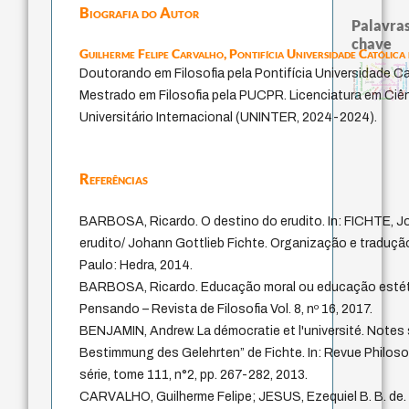
Biografia do Autor
Palavras
chave
Guilherme Felipe Carvalho,
Pontifícia Universidade Católic
identidade nacional
pensamento singular
bataille
literatura (poética)
animais
pedagogia
experiência temporal
metafísica do tempo
desejo
Doutorando em Filosofia pela Pontifícia Universidade C
violencia
direito romano
arquivos mentais
filosofia brasileira
leyes
idade
jacobi
fundamentalismo
j.c.m. neto
género
intolerância
protágoras
logos
Mestrado em Filosofia pela PUCPR. Licenciatura em Ciên
perdón
mind
lei
palavra
Universitário Internacional (UNINTER, 2024-2024).
Referências
BARBOSA, Ricardo. O destino do erudito. In: FICHTE, J
erudito/ Johann Gottlieb Fichte. Organização e traduçã
Paulo: Hedra, 2014.
BARBOSA, Ricardo. Educação moral ou educação estétic
Pensando – Revista de Filosofia Vol. 8, nº 16, 2017.
BENJAMIN, Andrew. La démocratie et l'université. Notes 
Bestimmung des Gelehrten” de Fichte. In: Revue Philoso
série, tome 111, n°2, pp. 267-282, 2013.
CARVALHO, Guilherme Felipe; JESUS, Ezequiel B. B. de