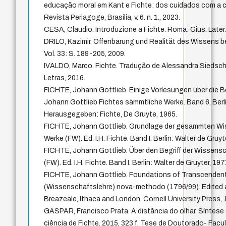
educação moral em Kant e Fichte: dos cuidados com a cr
Revista Periagoge, Brasília, v. 6. n. 1., 2023.
CESA, Claudio. Introduzione a Fichte. Roma: Gius. Laterz
DRILO, Kazimir. Offenbarung und Realität des Wissens bei
Vol. 33: S. 189-205, 2009.
IVALDO, Marco. Fichte. Tradução de Alessandra Siedschl
Letras, 2016.
FICHTE, Johann Gottlieb. Einige Vorlesungen über die 
Johann Gottlieb Fichtes sämmtliche Werke. Band 6, Berl
Herausgegeben: Fichte, De Gruyte, 1965.
FICHTE, Johann Gottlieb. Grundlage der gesammten Wis
Werke (FW). Ed. I.H. Fichte. Band I. Berlin: Walter de Gruyt
FICHTE, Johann Gottlieb. Über den Begriff der Wissensc
(FW). Ed. I.H. Fichte. Band I. Berlin: Walter de Gruyter, 197
FICHTE, Johann Gottlieb. Foundations of Transcendent
(Wissenschaftslehre) nova-methodo (1796/99). Edited a
Breazeale, Ithaca and London, Cornell University Press, 
GASPAR, Francisco Prata. A distância do olhar. Síntese 
ciência de Fichte. 2015, 323 f. Tese de Doutorado- Facul