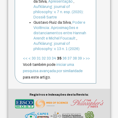
da Silva,
Apresentação
,
Aufklärung: journal of
philosophy: v. 7 n. esp. (2020):
Dossiê Sartre
Gustavo Ruiz da Silva,
Poder e
Violência: Aproximações e
distanciamentos entre Hannah
Arendt e Michel Foucault
,
Aufklärung: journal of
philosophy: v. 13 n. 1 (2026)
<<
<
30
31
32
33
34
35
36
37
38
39
>
>>
Você também pode
iniciar uma
pesquisa avançada por similaridade
para este artigo.
Registros e Indexações desta Revista: