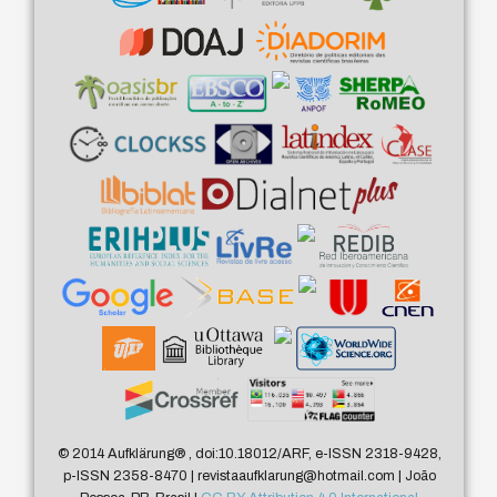
© 2014 Aufklärung
®
, doi:10.18012/ARF, e-ISSN 2318-9428,
p-ISSN 2358-8470 | revistaaufklarung@hotmail.com | João