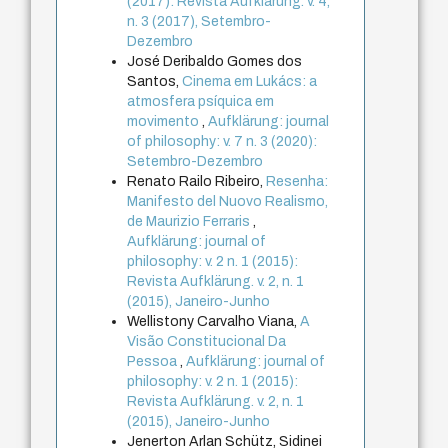
(2017): Revista Aufklärung. v. 4,
n. 3 (2017), Setembro-
Dezembro
José Deribaldo Gomes dos
Santos,
Cinema em Lukács: a
atmosfera psíquica em
movimento
,
Aufklärung: journal
of philosophy: v. 7 n. 3 (2020):
Setembro-Dezembro
Renato Railo Ribeiro,
Resenha:
Manifesto del Nuovo Realismo,
de Maurizio Ferraris
,
Aufklärung: journal of
philosophy: v. 2 n. 1 (2015):
Revista Aufklärung. v. 2, n. 1
(2015), Janeiro-Junho
Wellistony Carvalho Viana,
A
Visão Constitucional Da
Pessoa
,
Aufklärung: journal of
philosophy: v. 2 n. 1 (2015):
Revista Aufklärung. v. 2, n. 1
(2015), Janeiro-Junho
Jenerton Arlan Schütz, Sidinei