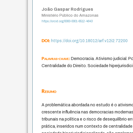
João Gaspar Rodrigues
Ministério Público do Amazonas
https://orcid.org/0000-0001-6512-4643
DOI:
https://doi.org/10.18012/arf.v12i2.72200
Palavras-chave:
Democracia. Ativismo judicial. Pol
Centralidade do Direito. Sociedade hiperjurisdic
Resumo
A problemática abordada no estudo é o ativismo
crescente influência nas democracias modernas
tribunais na política e o risco de desequilíbrio e
prática, inseridos num contexto de centralidade