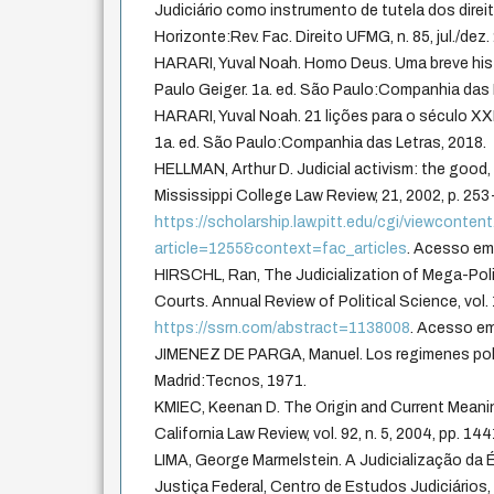
Judiciário como instrumento de tutela dos direi
Horizonte:Rev. Fac. Direito UFMG, n. 85, jul./dez.
HARARI, Yuval Noah. Homo Deus. Uma breve his
Paulo Geiger. 1a. ed. São Paulo:Companhia das 
HARARI, Yuval Noah. 21 lições para o século XX
1a. ed. São Paulo:Companhia das Letras, 2018.
HELLMAN, Arthur D. Judicial activism: the good, 
Mississippi College Law Review, 21, 2002, p. 253
https://scholarship.law.pitt.edu/cgi/viewcontent
article=1255&context=fac_articles
. Acesso em:
HIRSCHL, Ran, The Judicialization of Mega-Polit
Courts. Annual Review of Political Science, vol.
https://ssrn.com/abstract=1138008
. Acesso em
JIMENEZ DE PARGA, Manuel. Los regimenes pol
Madrid:Tecnos, 1971.
KMIEC, Keenan D. The Origin and Current Meaning
California Law Review, vol. 92, n. 5, 2004, pp. 1
LIMA, George Marmelstein. A Judicialização da É
Justiça Federal, Centro de Estudos Judiciários,