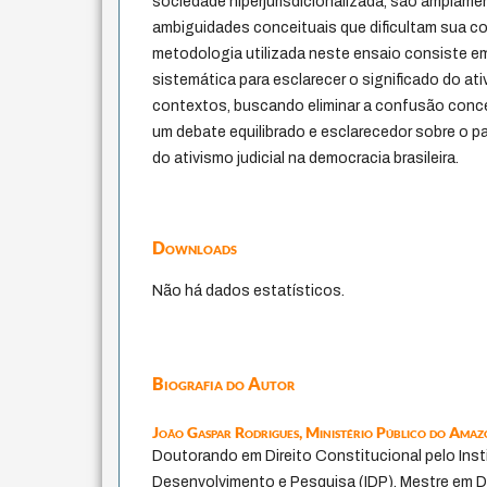
sociedade hiperjurisdicionalizada, são amplamen
ambiguidades conceituais que dificultam sua co
metodologia utilizada neste ensaio consiste em
sistemática para esclarecer o significado do ati
contextos, buscando eliminar a confusão concei
um debate equilibrado e esclarecedor sobre o pap
do ativismo judicial na democracia brasileira.
Downloads
Não há dados estatísticos.
Biografia do Autor
João Gaspar Rodrigues,
Ministério Público do Amaz
Doutorando em Direito Constitucional pelo Insti
Desenvolvimento e Pesquisa (IDP). Mestre em Di