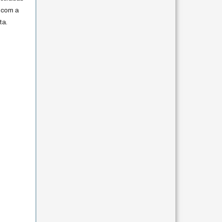
 com a
ta.