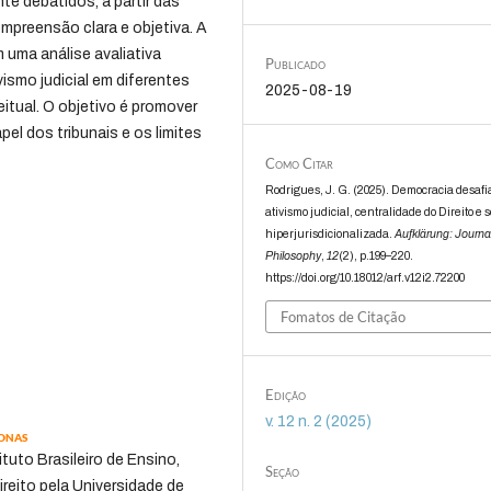
te debatidos, a partir das
mpreensão clara e objetiva. A
 uma análise avaliativa
Publicado
vismo judicial em diferentes
2025-08-19
tual. O objetivo é promover
el dos tribunais e os limites
Como Citar
Rodrigues, J. G. (2025). Democracia desafi
ativismo judicial, centralidade do Direito e
hiperjurisdicionalizada.
Aufklärung: Journal
Philosophy
,
12
(2), p.199–220.
https://doi.org/10.18012/arf.v12i2.72200
Fomatos de Citação
Edição
v. 12 n. 2 (2025)
onas
tuto Brasileiro de Ensino,
Seção
reito pela Universidade de