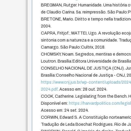
BREGMAN, Rutger. Humanidade. Uma história o
de Claudio Carina. 5a. reimpressão. São Paulo:P
BRETONE, Mario. Diritto e tempo nella tradizio
2004.
CAPRA, Fritjof.; MATTEI, Ugo. A revolução ecoju
sintonia com a natureza e a comunidade. Tradu
Camargo. São Paulo:Cultrix, 2018.
CHOMSKY, Noam. Segredos, mentiras e democrac
Loutron. Brasília:Editora Universidade de Brasília
CONSELHO NACIONAL DE JUSTIÇA (CNJ). Just
Brasília:Conselho Nacional de Justiça - CNJ, 20
https://www.cnj.jus.br/wp-content/uploads/202
2024.pdf
. Acesso em: 28 out. 2024.
COOK, Catherine. Legislating from the Bench. Ha
Disponível em:
https://harvardpolitics.com/legi
Acesso em: 24 set. 2024.
CORWIN, Edward S. A Constituição norteamerica
Tradução de Leda Boechat Rodrigues. Rio de Ja