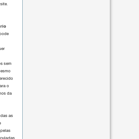
site.
rio
 pode
uer
os sem
 mesmo
erecido
ara o
rmos da
s
odas as
e
 pelas
iculadas