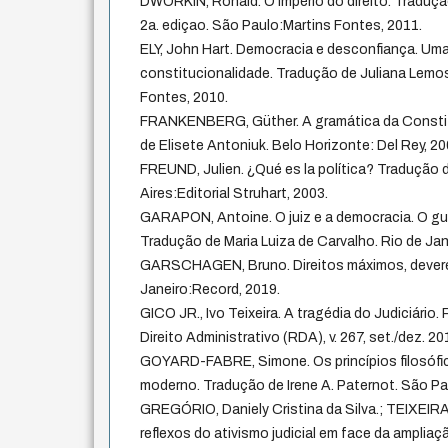
DWORKIN, Ronald. O império do direito. Traduçã
2a. ediçao. São Paulo:Martins Fontes, 2011.
ELY, John Hart. Democracia e desconfiança. Uma 
constitucionalidade. Tradução de Juliana Lem
Fontes, 2010.
FRANKENBERG, Güther. A gramática da Constitu
de Elisete Antoniuk. Belo Horizonte: Del Rey, 20
FREUND, Julien. ¿Qué es la política? Tradução 
Aires:Editorial Struhart, 2003.
GARAPON, Antoine. O juiz e a democracia. O g
Tradução de Maria Luiza de Carvalho. Rio de Jan
GARSCHAGEN, Bruno. Direitos máximos, devere
Janeiro:Record, 2019.
GICO JR., Ivo Teixeira. A tragédia do Judiciário.
Direito Administrativo (RDA), v. 267, set./dez. 20
GOYARD-FABRE, Simone. Os princípios filosófico
moderno. Tradução de Irene A. Paternot. São Pa
GREGÓRIO, Daniely Cristina da Silva.; TEIXEIRA
reflexos do ativismo judicial em face da amplia