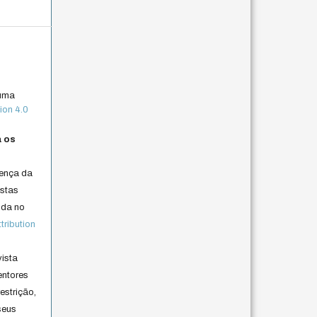
 uma
ion 4.0
a os
cença da
istas
lida no
ribution
vista
entores
estrição,
seus