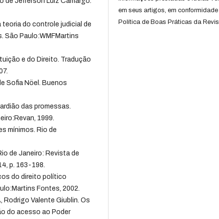
o de Jefferson Luiz Camargo.
em seus artigos, em conformidade
Política de Boas Práticas da Revis
teoria do controle judicial de
os. São Paulo:WMFMartins
ição e do Direito. Tradução
07.
de Sofia Nöel. Buenos
uardião das promessas.
eiro:Revan, 1999.
s mínimos. Rio de
 Rio de Janeiro: Revista de
14, p. 163-198.
s do direito político
ulo:Martins Fontes, 2002.
, Rodrigo Valente Giublin. Os
ção do acesso ao Poder