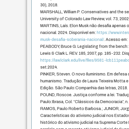
30), 2018.
MARSHALL, William P. Conservatives and the seve
University of Colorado Law Review, vol. 73, 2002
MARTINS, Laís. Elon Musk não desafia apenas o
nacional. 2024. Disponível em:
https://www.inte
musk-desafia-soberania-nacional/
. Acesso em: 
PEABODY, Bruce G. Legislating from the bench: a
Lewis & Clark L. REV. 185, 2007, pp. 185-232. Dis
https://law.lclark.edu/live/files/9581-lcb111pea
set.2024.
PINKER, Steven. O novo Iluminismo. Em defesa d
humanismo. Tradução de Laura Teixeira Motta e 
Edição. São Paulo:Companhia das letras, 2018.
POUND, Roscoe. Justiça conforme a lei. Traduç
Paulo:Ibrasa, Col. “Clássicos da Democracia”, n.
RAMOS, Paulo Roberto Barbosa.; JUNIOR, Jorge 
Características do ativismo judicial nos Estado
histórico do ativismo judicial na Suprema Cort