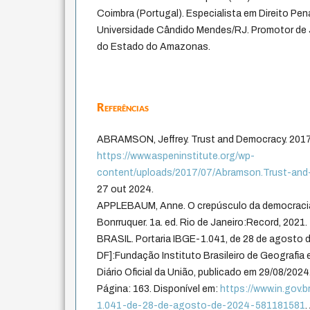
Coimbra (Portugal). Especialista em Direito Pen
Universidade Cândido Mendes/RJ. Promotor de J
do Estado do Amazonas.
Referências
ABRAMSON, Jeffrey. Trust and Democracy. 2017.
https://www.aspeninstitute.org/wp-
content/uploads/2017/07/Abramson.Trust-and
27 out 2024.
APPLEBAUM, Anne. O crepúsculo da democracia
Bonrruquer. 1a. ed. Rio de Janeiro:Record, 2021.
BRASIL. Portaria IBGE-1.041, de 28 de agosto de
DF]:Fundação Instituto Brasileiro de Geografia 
Diário Oficial da União, publicado em 29/08/2024
Página: 163. Disponível em:
https://www.in.gov.b
1.041-de-28-de-agosto-de-2024-581181581
.