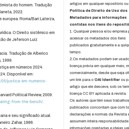
artigos em qualquer repositório ou 
timista do homem. Tradução
Política de Direito de Uso dos
laneta, 2022.
Metadados para informações
ne europea. Roma/Bari:Laterza,
contidas nos itens do repositó
1. Qualquer pessoa e/ou empresa
rídica. O Direito sistêmico em
acessar os metadados dos itens
ção de Jeferson Luiz
publicados gratuitamente e a qulq
tempo.
ia. Tradução de Alberico
2.Os metadados podem ser usad
, 1999.
licença prévia em qualquer meio,
iça em números 2024.
comercialmente, desde que seja of
24. Disponível em:
um link para o
OAI Identifier
ou p
4/05/justica-em-numeros-
artigo que ele desceve, sob os te
licença CC BY aplicada à revista.
rvard Political Review, 2009.
Os autores que têm seus trabalho
slating-from-the-bench/
.
publicados concordam que com t
declarações e normas da Revista 
na e seu significado atual.
assumem inteira responsabilidade
neiro:Zahar, 1986.
informações prestadas e ideias ve