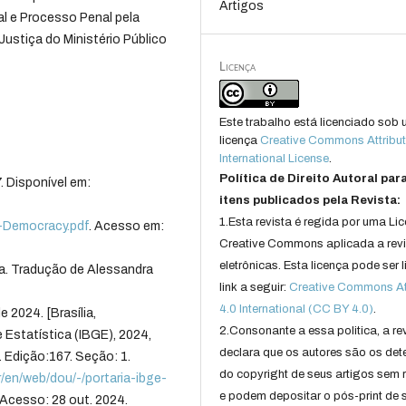
Artigos
al e Processo Penal pela
ustiça do Ministério Público
Licença
Este trabalho está licenciado sob
licença
Creative Commons Attribut
International License
.
Política de Direito Autoral par
 Disponível em:
itens publicados pela Revista:
1.Esta revista é regida por uma Li
-Democracy.pdf
. Acesso em:
Creative Commons aplicada a rev
eletrônicas. Esta licença pode ser 
. Tradução de Alessandra
link a seguir:
Creative Commons Att
4.0 International (CC BY 4.0)
.
 2024. [Brasília,
2.Consonante a essa politica, a re
e Estatística (IBGE), 2024,
declara que os autores são os det
. Edição:167. Seção: 1.
do copyright de seus artigos sem r
r/en/web/dou/-/portaria-ibge-
e podem depositar o pós-print de 
 Acesso: 28 out. 2024.