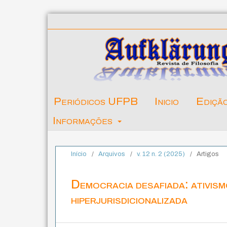
Periódicos UFPB
Inicio
Ediçã
Informações
Início
/
Arquivos
/
v. 12 n. 2 (2025)
/
Artigos
Democracia desafiada: ativismo
hiperjurisdicionalizada