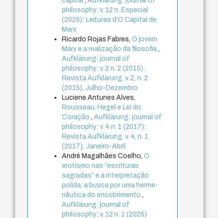
capital
,
Aufklärung: journal of
philosophy: v. 12 n. Especial
(2025): Leituras d'O Capital de
Marx
Ricardo Rojas Fabres,
O jovem
Marx e a realização da filosofia
,
Aufklärung: journal of
philosophy: v. 2 n. 2 (2015):
Revista Aufklärung. v. 2, n. 2
(2015), Julho-Dezembro
Luciene Antunes Alves,
Rousseau, Hegel e Lei do
Coração
,
Aufklärung: journal of
philosophy: v. 4 n. 1 (2017):
Revista Aufklärung. v. 4, n. 1
(2017), Janeiro-Abril
André Magalhães Coelho,
O
erotismo nas “escrituras
sagradas” e a interpretação
polida, a busca por uma herme-
nêutica do encobrimento
,
Aufklärung: journal of
philosophy: v. 12 n. 1 (2025)