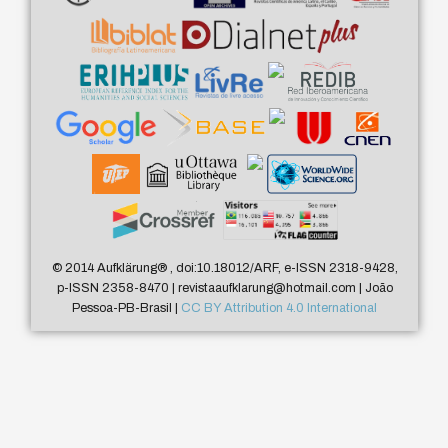
© 2014 Aufklärung
®
, doi:10.18012/ARF, e-ISSN 2318-9428,
p-ISSN 2358-8470 | revistaaufklarung@hotmail.com | João
Pessoa-PB-Brasil |
CC BY Attribution 4.0 International