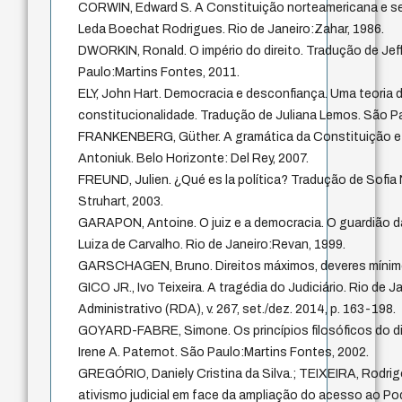
CORWIN, Edward S. A Constituição norteamericana e seu
Leda Boechat Rodrigues. Rio de Janeiro:Zahar, 1986.
DWORKIN, Ronald. O império do direito. Tradução de Jef
Paulo:Martins Fontes, 2011.
ELY, John Hart. Democracia e desconfiança. Uma teoria do
constitucionalidade. Tradução de Juliana Lemos. São 
FRANKENBERG, Güther. A gramática da Constituição e d
Antoniuk. Belo Horizonte: Del Rey, 2007.
FREUND, Julien. ¿Qué es la política? Tradução de Sofia 
Struhart, 2003.
GARAPON, Antoine. O juiz e a democracia. O guardião 
Luiza de Carvalho. Rio de Janeiro:Revan, 1999.
GARSCHAGEN, Bruno. Direitos máximos, deveres mínimos
GICO JR., Ivo Teixeira. A tragédia do Judiciário. Rio de J
Administrativo (RDA), v. 267, set./dez. 2014, p. 163-198.
GOYARD-FABRE, Simone. Os princípios filosóficos do di
Irene A. Paternot. São Paulo:Martins Fontes, 2002.
GREGÓRIO, Daniely Cristina da Silva.; TEIXEIRA, Rodrigo
ativismo judicial em face da ampliação do acesso ao Po