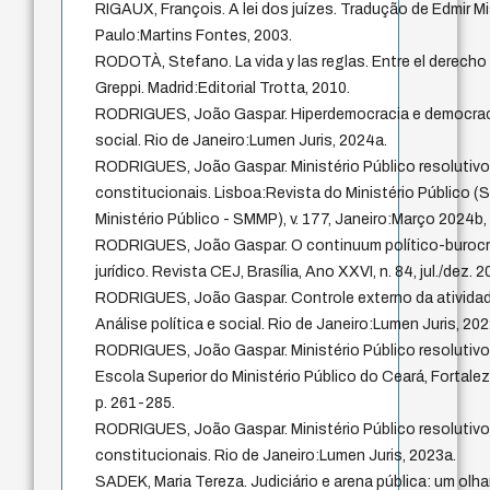
RIGAUX, François. A lei dos juízes. Tradução de Edmir Mis
Paulo:Martins Fontes, 2003.
RODOTÀ, Stefano. La vida y las reglas. Entre el derecho
Greppi. Madrid:Editorial Trotta, 2010.
RODRIGUES, João Gaspar. Hiperdemocracia e democracia
social. Rio de Janeiro:Lumen Juris, 2024a.
RODRIGUES, João Gaspar. Ministério Público resolutiv
constitucionais. Lisboa:Revista do Ministério Público 
Ministério Público - SMMP), v. 177, Janeiro:Março 2024b,
RODRIGUES, João Gaspar. O continuum político-burocr
jurídico. Revista CEJ, Brasília, Ano XXVI, n. 84, jul./dez. 
RODRIGUES, João Gaspar. Controle externo da atividade
Análise política e social. Rio de Janeiro:Lumen Juris, 202
RODRIGUES, João Gaspar. Ministério Público resolutivo e
Escola Superior do Ministério Público do Ceará, Fortalez
p. 261-285.
RODRIGUES, João Gaspar. Ministério Público resolutiv
constitucionais. Rio de Janeiro:Lumen Juris, 2023a.
SADEK, Maria Tereza. Judiciário e arena pública: um olhar a