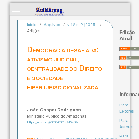
Início
/
Arquivos
/
v. 12 n. 2 (2025)
/
Artigos
Edição
Atual
Democracia desafiada:
ativismo judicial,
centralidade do Direito
e sociedade
hiperjurisdicionalizada
Informa
Para
João Gaspar Rodrigues
Leitores
Ministério Público do Amazonas
Para
https://orcid.org/0000-0001-6512-4643
Autores
Para