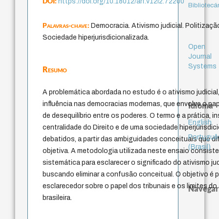
DOI:
https://doi.org/10.18012/arf.v12i2.72200
Bibliotecá
Palavras-chave:
Democracia. Ativismo judicial. Politização
Sociedade hiperjurisdicionalizada.
Open
Journal
Systems
Resumo
A problemática abordada no estudo é o ativismo judici
influência nas democracias modernas, que envolve o papel
Idioma
de desequilíbrio entre os poderes. O termo e a prática, 
English
centralidade do Direito e de uma sociedade hiperjurisdi
Portuguê
debatidos, a partir das ambiguidades conceituais que d
(Brasil)
objetiva. A metodologia utilizada neste ensaio consiste
sistemática para esclarecer o significado do ativismo ju
buscando eliminar a confusão conceitual. O objetivo é 
esclarecedor sobre o papel dos tribunais e os limites do
Navegar
brasileira.