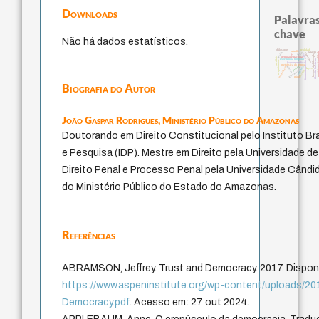
Downloads
Palavras
chave
Não há dados estatísticos.
realidad
philosophy
bataille
palavra
logos
multidimensi
perdón
protágoras
lei
history of philosophy
idade
identidade nacional
sacrifício
experiência temporal
filosofia brasileira
acquaintance
fundamentalismo
homem-medida
metafísica do tempo
género
violencia
jacobi
intolerância
leyes
desejo
guayaquil
mind
Biografia do Autor
João Gaspar Rodrigues,
Ministério Público do Amazonas
Doutorando em Direito Constitucional pelo Instituto Br
e Pesquisa (IDP). Mestre em Direito pela Universidade d
Direito Penal e Processo Penal pela Universidade Când
do Ministério Público do Estado do Amazonas.
Referências
ABRAMSON, Jeffrey. Trust and Democracy. 2017. Disponí
https://www.aspeninstitute.org/wp-content/uploads/2
Democracy.pdf
. Acesso em: 27 out 2024.