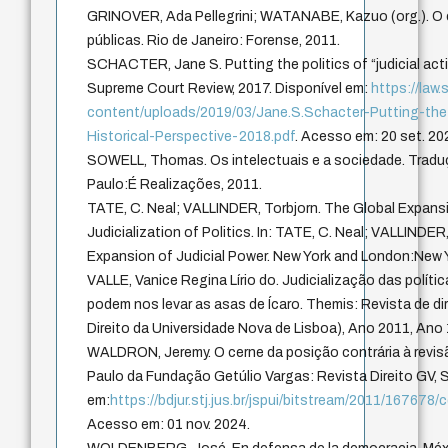
GRINOVER, Ada Pellegrini; WATANABE, Kazuo (org.). O co
públicas. Rio de Janeiro: Forense, 2011.
SCHACTER, Jane S. Putting the politics of “judicial activ
Supreme Court Review, 2017. Disponível em:
https://law
content/uploads/2019/03/Jane.S.Schacter-Putting-the-P
Historical-Perspective-2018.pdf
. Acesso em: 20 set. 20
SOWELL, Thomas. Os intelectuais e a sociedade. Traduç
Paulo:É Realizações, 2011.
TATE, C. Neal; VALLINDER, Torbjorn. The Global Expansi
Judicialization of Politics. In: TATE, C. Neal; VALLINDER
Expansion of Judicial Power. New York and London:New Y
VALLE, Vanice Regina Lírio do. Judicialização das polític
podem nos levar as asas de Ícaro. Themis: Revista de di
Direito da Universidade Nova de Lisboa), Ano 2011, Ano
WALDRON, Jeremy. O cerne da posição contrária à revisão
Paulo da Fundação Getúlio Vargas: Revista Direito GV, São
em:
https://bdjur.stj.jus.br/jspui/bitstream/2011/167678
Acesso em: 01 nov. 2024.