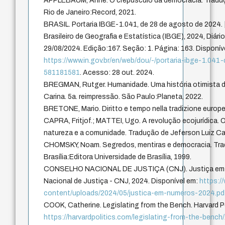
APPLEBAUM, Anne. O crepúsculo da democracia. Traduçã
Rio de Janeiro:Record, 2021.
BRASIL. Portaria IBGE-1.041, de 28 de agosto de 2024. [
Brasileiro de Geografia e Estatística (IBGE), 2024, Diári
29/08/2024. Edição:167. Seção: 1. Página: 163. Disponív
https://www.in.gov.br/en/web/dou/-/portaria-ibge-1.0
581181581
. Acesso: 28 out. 2024.
BREGMAN, Rutger. Humanidade. Uma história otimista 
Carina. 5a. reimpressão. São Paulo:Planeta, 2022.
BRETONE, Mario. Diritto e tempo nella tradizione europ
CAPRA, Fritjof.; MATTEI, Ugo. A revolução ecojurídica. 
natureza e a comunidade. Tradução de Jeferson Luiz Ca
CHOMSKY, Noam. Segredos, mentiras e democracia. Trad
Brasília:Editora Universidade de Brasília, 1999.
CONSELHO NACIONAL DE JUSTIÇA (CNJ). Justiça em n
Nacional de Justiça - CNJ, 2024. Disponível em:
https://
content/uploads/2024/05/justica-em-numeros-2024.pd
COOK, Catherine. Legislating from the Bench. Harvard Po
https://harvardpolitics.com/legislating-from-the-bench/