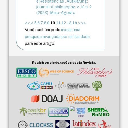
e Resistências
,
Aufklärung:
journal of philosophy: v. 10 n. 2
(2023): Maio-Agosto
<<
<
5
6
7
8
9
10
11
12
13
14
>
>>
Você também pode
iniciar uma
pesquisa avançada por similaridade
para este artigo.
Registros e Indexações desta Revista: