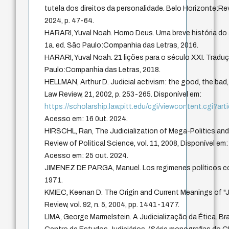
tutela dos direitos da personalidade. Belo Horizonte:Rev. 
2024, p. 47-64.
HARARI, Yuval Noah. Homo Deus. Uma breve história do
1a. ed. São Paulo:Companhia das Letras, 2016.
HARARI, Yuval Noah. 21 lições para o século XXI. Traduç
Paulo:Companhia das Letras, 2018.
HELLMAN, Arthur D. Judicial activism: the good, the bad,
Law Review, 21, 2002, p. 253-265. Disponível em:
https://scholarship.law.pitt.edu/cgi/viewcontent.cgi?a
Acesso em: 16 0ut. 2024.
HIRSCHL, Ran, The Judicialization of Mega-Politics and 
Review of Political Science, vol. 11, 2008, Disponível em
Acesso em: 25 out. 2024.
JIMENEZ DE PARGA, Manuel. Los regimenes políticos 
1971.
KMIEC, Keenan D. The Origin and Current Meanings of "Ju
Review, vol. 92, n. 5, 2004, pp. 1441-1477.
LIMA, George Marmelstein. A Judicialização da Ética. Br