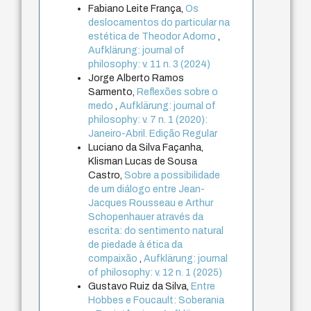
Fabiano Leite França,
Os
deslocamentos do particular na
estética de Theodor Adorno
,
Aufklärung: journal of
philosophy: v. 11 n. 3 (2024)
Jorge Alberto Ramos
Sarmento,
Reflexões sobre o
medo
,
Aufklärung: journal of
philosophy: v. 7 n. 1 (2020):
Janeiro-Abril. Edição Regular
Luciano da Silva Façanha,
Klisman Lucas de Sousa
Castro,
Sobre a possibilidade
de um diálogo entre Jean-
Jacques Rousseau e Arthur
Schopenhauer através da
escrita: do sentimento natural
de piedade à ética da
compaixão
,
Aufklärung: journal
of philosophy: v. 12 n. 1 (2025)
Gustavo Ruiz da Silva,
Entre
Hobbes e Foucault: Soberania