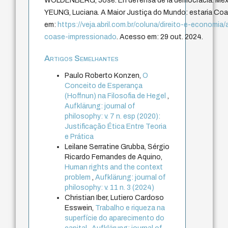
WOLDENBERG, José. En defensa de la democracia. Méxi
YEUNG, Luciana. A Maior Justiça do Mundo: estaria Coa
em:
https://veja.abril.com.br/coluna/direito-e-economi
coase-impressionado
. Acesso em: 29 out. 2024.
Artigos Semelhantes
Paulo Roberto Konzen,
O
Conceito de Esperança
(Hoffnun) na Filosofia de Hegel
,
Aufklärung: journal of
philosophy: v. 7 n. esp (2020):
Justificação Ética Entre Teoria
e Prática
Leilane Serratine Grubba, Sérgio
Ricardo Fernandes de Aquino,
Human rights and the context
problem
,
Aufklärung: journal of
philosophy: v. 11 n. 3 (2024)
Christian Iber, Lutiero Cardoso
Esswein,
Trabalho e riqueza na
superfície do aparecimento do