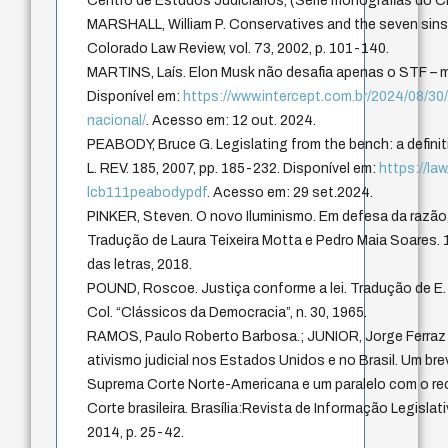
Centro de Estudos Judiciários, (Série monografias do CEJ
MARSHALL, William P. Conservatives and the seven sins of
Colorado Law Review, vol. 73, 2002, p. 101-140.
MARTINS, Laís. Elon Musk não desafia apenas o STF – m
Disponível em:
https://www.intercept.com.br/2024/08/30
nacional/
. Acesso em: 12 out. 2024.
PEABODY, Bruce G. Legislating from the bench: a definit
L. REV. 185, 2007, pp. 185-232. Disponível em:
https://law
lcb111peabodypdf
. Acesso em: 29 set.2024.
PINKER, Steven. O novo Iluminismo. Em defesa da razão
Tradução de Laura Teixeira Motta e Pedro Maia Soares.
das letras, 2018.
POUND, Roscoe. Justiça conforme a lei. Tradução de E. 
Col. “Clássicos da Democracia”, n. 30, 1965.
RAMOS, Paulo Roberto Barbosa.; JUNIOR, Jorge Ferraz d
ativismo judicial nos Estados Unidos e no Brasil. Um brev
Suprema Corte Norte-Americana e um paralelo com o rec
Corte brasileira. Brasília:Revista de Informação Legislat
2014, p. 25-42.