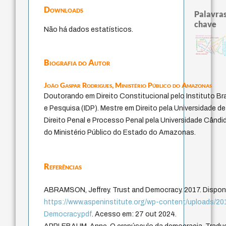
Downloads
Palavras
chave
Não há dados estatísticos.
history of philosoph
identidade nacional
classical german philosophy
metafísica do tempo
perdón
mind
fundamentalismo
intolerância
acquaintance
violencia
filosofia brasilei
jacobi
logos
leyes
lei
experiência temporal
género
desejo
protágoras
idade
j.c.m. neto
palavra
bataille
direito romano
Biografia do Autor
João Gaspar Rodrigues,
Ministério Público do Amazonas
Doutorando em Direito Constitucional pelo Instituto Br
e Pesquisa (IDP). Mestre em Direito pela Universidade d
Direito Penal e Processo Penal pela Universidade Când
do Ministério Público do Estado do Amazonas.
Referências
ABRAMSON, Jeffrey. Trust and Democracy. 2017. Disponí
https://www.aspeninstitute.org/wp-content/uploads/2
Democracy.pdf
. Acesso em: 27 out 2024.