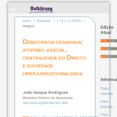
Início
/
Arquivos
/
v. 12 n. 2 (2025)
/
Artigos
Edição
Atual
Democracia desafiada:
ativismo judicial,
centralidade do Direito
e sociedade
hiperjurisdicionalizada
Informa
Para
João Gaspar Rodrigues
Leitores
Ministério Público do Amazonas
Para
https://orcid.org/0000-0001-6512-4643
Autores
Para