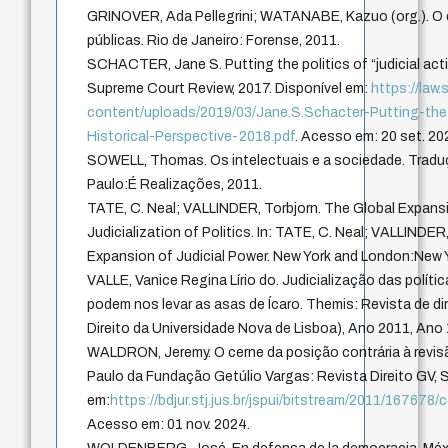
GRINOVER, Ada Pellegrini; WATANABE, Kazuo (org.). O co
públicas. Rio de Janeiro: Forense, 2011.
SCHACTER, Jane S. Putting the politics of “judicial activ
Supreme Court Review, 2017. Disponível em:
https://law
content/uploads/2019/03/Jane.S.Schacter-Putting-the-P
Historical-Perspective-2018.pdf
. Acesso em: 20 set. 20
SOWELL, Thomas. Os intelectuais e a sociedade. Traduç
Paulo:É Realizações, 2011.
TATE, C. Neal; VALLINDER, Torbjorn. The Global Expansi
Judicialization of Politics. In: TATE, C. Neal; VALLINDER
Expansion of Judicial Power. New York and London:New Y
VALLE, Vanice Regina Lírio do. Judicialização das polític
podem nos levar as asas de Ícaro. Themis: Revista de di
Direito da Universidade Nova de Lisboa), Ano 2011, Ano
WALDRON, Jeremy. O cerne da posição contrária à revisão
Paulo da Fundação Getúlio Vargas: Revista Direito GV, São
em:
https://bdjur.stj.jus.br/jspui/bitstream/2011/167678
Acesso em: 01 nov. 2024.