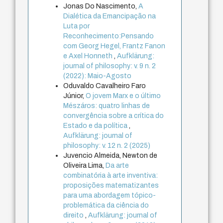
Jonas Do Nascimento,
A
Dialética da Emancipação na
Luta por
Reconhecimento:Pensando
com Georg Hegel, Frantz Fanon
e Axel Honneth
,
Aufklärung:
journal of philosophy: v. 9 n. 2
(2022): Maio-Agosto
Oduvaldo Cavalheiro Faro
Júnior,
O jovem Marx e o último
Mészáros: quatro linhas de
convergência sobre a crítica do
Estado e da política
,
Aufklärung: journal of
philosophy: v. 12 n. 2 (2025)
Juvencio Almeida, Newton de
Oliveira Lima,
Da arte
combinatória à arte inventiva:
proposições matematizantes
para uma abordagem tópico-
problemática da ciência do
direito
,
Aufklärung: journal of