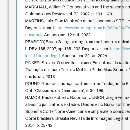
Centro de Estudos Judiciários, (Série monografias do CEJ
MARSHALL, William P. Conservatives and the seven sins of
Colorado Law Review, vol. 73, 2002, p. 101-140.
MARTINS, Laís. Elon Musk não desafia apenas o STF – m
Disponível em:
https://www.intercept.com.br/2024/08/30
nacional/
. Acesso em: 12 out. 2024.
PEABODY, Bruce G. Legislating from the bench: a definit
L. REV. 185, 2007, pp. 185-232. Disponível em:
https://law
lcb111peabodypdf
. Acesso em: 29 set.2024.
PINKER, Steven. O novo Iluminismo. Em defesa da razão
Tradução de Laura Teixeira Motta e Pedro Maia Soares.
das letras, 2018.
POUND, Roscoe. Justiça conforme a lei. Tradução de E. 
Col. “Clássicos da Democracia”, n. 30, 1965.
RAMOS, Paulo Roberto Barbosa.; JUNIOR, Jorge Ferraz d
ativismo judicial nos Estados Unidos e no Brasil. Um brev
Suprema Corte Norte-Americana e um paralelo com o rec
Corte brasileira. Brasília:Revista de Informação Legislat
2014, p. 25-42.