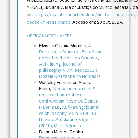
WOLDENBERG, José. En defensa de la democracia. Méxi
YEUNG, Luciana. A Maior Justiça do Mundo: estaria Coa
em:
https://veja.abril.com.br/coluna/direito-e-economi
coase-impressionado
. Acesso em: 29 out. 2024.
Artigos Semelhantes
Elvis de Oliveira Mendes,
A
Política e o Drama da Existência
no Nietzsche de Leo Strauss
,
Aufklärung: journal of
philosophy: v. 7 n. esp (2021):
Dossiê Nietzsche no Nordeste
Wescley Fernandes Araújo
Freire,
“Nossa honestidade!”:
notas críticas sobre a
controvérsia filosófica Derrida-
Habermas
,
Aufklärung: journal
of philosophy: v. 5 n. 2 (2018):
Revista Aufklärung. v.5, n. 2
(2019), Maio-Agosto
Daiane Martins Rocha,