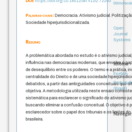
DOI:
https://doi.org/10.18012/arf.v12i2.72200
Bibliotecá
Palavras-chave:
Democracia. Ativismo judicial. Politização
Sociedade hiperjurisdicionalizada.
Open
Journal
Systems
Resumo
A problemática abordada no estudo é o ativismo judici
influência nas democracias modernas, que envolve o papel
Idioma
de desequilíbrio entre os poderes. O termo e a prática, 
English
centralidade do Direito e de uma sociedade hiperjurisdi
Portuguê
debatidos, a partir das ambiguidades conceituais que d
(Brasil)
objetiva. A metodologia utilizada neste ensaio consiste
sistemática para esclarecer o significado do ativismo ju
buscando eliminar a confusão conceitual. O objetivo é 
esclarecedor sobre o papel dos tribunais e os limites do
Navegar
brasileira.