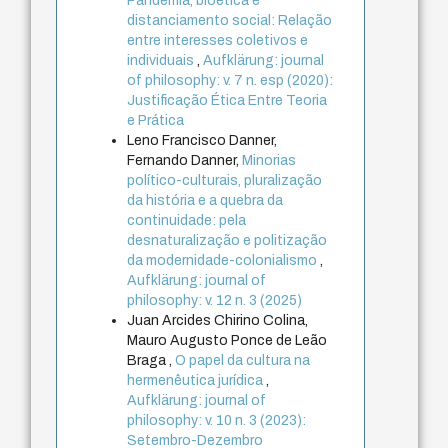
Pandemia, bioética e
distanciamento social: Relação
entre interesses coletivos e
individuais
,
Aufklärung: journal
of philosophy: v. 7 n. esp (2020):
Justificação Ética Entre Teoria
e Prática
Leno Francisco Danner,
Fernando Danner,
Minorias
político-culturais, pluralização
da história e a quebra da
continuidade: pela
desnaturalização e politização
da modernidade-colonialismo
,
Aufklärung: journal of
philosophy: v. 12 n. 3 (2025)
Juan Arcides Chirino Colina,
Mauro Augusto Ponce de Leão
Braga ,
O papel da cultura na
hermenêutica jurídica
,
Aufklärung: journal of
philosophy: v. 10 n. 3 (2023):
Setembro-Dezembro