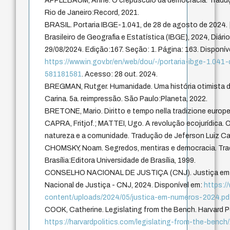
APPLEBAUM, Anne. O crepúsculo da democracia. Traduçã
Rio de Janeiro:Record, 2021.
BRASIL. Portaria IBGE-1.041, de 28 de agosto de 2024. [
Brasileiro de Geografia e Estatística (IBGE), 2024, Diári
29/08/2024. Edição:167. Seção: 1. Página: 163. Disponív
https://www.in.gov.br/en/web/dou/-/portaria-ibge-1.0
581181581
. Acesso: 28 out. 2024.
BREGMAN, Rutger. Humanidade. Uma história otimista 
Carina. 5a. reimpressão. São Paulo:Planeta, 2022.
BRETONE, Mario. Diritto e tempo nella tradizione europ
CAPRA, Fritjof.; MATTEI, Ugo. A revolução ecojurídica. 
natureza e a comunidade. Tradução de Jeferson Luiz Ca
CHOMSKY, Noam. Segredos, mentiras e democracia. Trad
Brasília:Editora Universidade de Brasília, 1999.
CONSELHO NACIONAL DE JUSTIÇA (CNJ). Justiça em n
Nacional de Justiça - CNJ, 2024. Disponível em:
https://
content/uploads/2024/05/justica-em-numeros-2024.pd
COOK, Catherine. Legislating from the Bench. Harvard Po
https://harvardpolitics.com/legislating-from-the-bench/