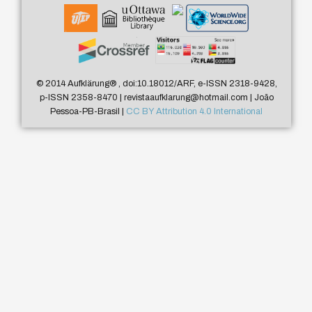
© 2014 Aufklärung
®
, doi:10.18012/ARF, e-ISSN 2318-9428,
p-ISSN 2358-8470 | revistaaufklarung@hotmail.com | João
Pessoa-PB-Brasil |
CC BY Attribution 4.0 International