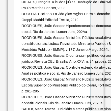
RIGAUX, François. A lei dos juízes. Tradução de Edmir Mis
Paulo:Martins Fontes, 2003.
RODOTÀ, Stefano. La vida y las reglas. Entre el derecho
Greppi. Madrid:Editorial Trotta, 2010.
RODRIGUES, João Gaspar. Hiperdemocracia e democracia
social. Rio de Janeiro:Lumen Juris, 2024a.
RODRIGUES, João Gaspar. Ministério Público resolutiv
constitucionais. Lisboa:Revista do Ministério Público 
Ministério Público - SMMP), v. 177, Janeiro:Março 2024b,
RODRIGUES, João Gaspar. O continuum político-burocr
jurídico. Revista CEJ, Brasília, Ano XXVI, n. 84, jul./dez. 
RODRIGUES, João Gaspar. Controle externo da atividade
Análise política e social. Rio de Janeiro:Lumen Juris, 202
RODRIGUES, João Gaspar. Ministério Público resolutivo e
Escola Superior do Ministério Público do Ceará, Fortalez
p. 261-285.
RODRIGUES, João Gaspar. Ministério Público resolutiv
constitucionais. Rio de Janeiro:Lumen Juris, 2023a.
SADEK, Maria Tereza. Judiciário e arena pública: um olhar a