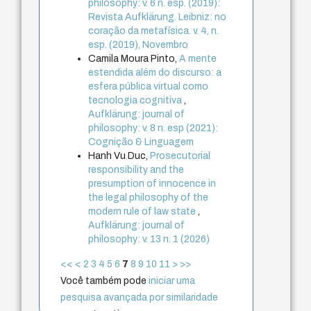
philosophy: v. 6 n. esp. (2019):
Revista Aufklärung. Leibniz: no
coração da metafísica. v. 4, n.
esp. (2019), Novembro
Camila Moura Pinto,
A mente
estendida além do discurso: a
esfera pública virtual como
tecnologia cognitiva
,
Aufklärung: journal of
philosophy: v. 8 n. esp (2021):
Cognição & Linguagem
Hanh Vu Duc,
Prosecutorial
responsibility and the
presumption of innocence in
the legal philosophy of the
modern rule of law state
,
Aufklärung: journal of
philosophy: v. 13 n. 1 (2026)
<<
<
2
3
4
5
6
7
8
9
10
11
>
>>
Você também pode
iniciar uma
pesquisa avançada por similaridade