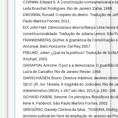
CORWIN, Edward S. A Constituição norteamericana e seu
Leda Boechat Rodrigues. Rio de Janeiro:Zahar, 1986.
DWORKIN, Ronald. O império do direito. Tradução de Jef
Paulo:Martins Fontes, 2011.
ELY, John Hart. Democracia e desconfiança. Uma teoria do
constitucionalidade. Tradução de Juliana Lemos. São 
FRANKENBERG, Güther. A gramática da Constituição e d
Antoniuk. Belo Horizonte: Del Rey, 2007.
FREUND, Julien. ¿Qué es la política? Tradução de Sofia 
Struhart, 2003.
GARAPON, Antoine. O juiz e a democracia. O guardião 
Luiza de Carvalho. Rio de Janeiro:Revan, 1999.
GARSCHAGEN, Bruno. Direitos máximos, deveres mínimos
GICO JR., Ivo Teixeira. A tragédia do Judiciário. Rio de J
Administrativo (RDA), v. 267, set./dez. 2014, p. 163-198.
GOYARD-FABRE, Simone. Os princípios filosóficos do di
Irene A. Paternot. São Paulo:Martins Fontes, 2002.
GREGÓRIO, Daniely Cristina da Silva.; TEIXEIRA, Rodrigo
ativismo judicial em face da ampliação do acesso ao Po