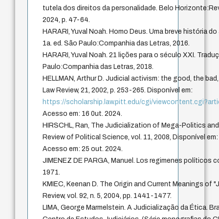
tutela dos direitos da personalidade. Belo Horizonte:Rev. 
2024, p. 47-64.
HARARI, Yuval Noah. Homo Deus. Uma breve história do
1a. ed. São Paulo:Companhia das Letras, 2016.
HARARI, Yuval Noah. 21 lições para o século XXI. Traduç
Paulo:Companhia das Letras, 2018.
HELLMAN, Arthur D. Judicial activism: the good, the bad,
Law Review, 21, 2002, p. 253-265. Disponível em:
https://scholarship.law.pitt.edu/cgi/viewcontent.cgi?a
Acesso em: 16 0ut. 2024.
HIRSCHL, Ran, The Judicialization of Mega-Politics and 
Review of Political Science, vol. 11, 2008, Disponível em
Acesso em: 25 out. 2024.
JIMENEZ DE PARGA, Manuel. Los regimenes políticos 
1971.
KMIEC, Keenan D. The Origin and Current Meanings of "Ju
Review, vol. 92, n. 5, 2004, pp. 1441-1477.
LIMA, George Marmelstein. A Judicialização da Ética. Br