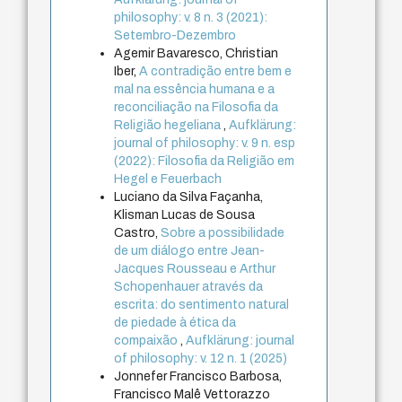
philosophy: v. 8 n. 3 (2021):
Setembro-Dezembro
Agemir Bavaresco, Christian
Iber,
A contradição entre bem e
mal na essência humana e a
reconciliação na Filosofia da
Religião hegeliana
,
Aufklärung:
journal of philosophy: v. 9 n. esp
(2022): Filosofia da Religião em
Hegel e Feuerbach
Luciano da Silva Façanha,
Klisman Lucas de Sousa
Castro,
Sobre a possibilidade
de um diálogo entre Jean-
Jacques Rousseau e Arthur
Schopenhauer através da
escrita: do sentimento natural
de piedade à ética da
compaixão
,
Aufklärung: journal
of philosophy: v. 12 n. 1 (2025)
Jonnefer Francisco Barbosa,
Francisco Malê Vettorazzo