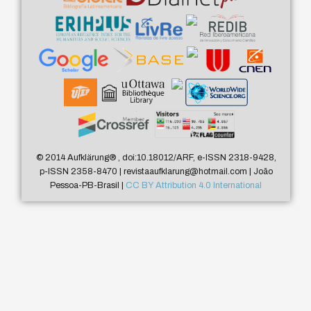
© 2014 Aufklärung
®
, doi:10.18012/ARF, e-ISSN 2318-9428,
p-ISSN 2358-8470 | revistaaufklarung@hotmail.com | João
Pessoa-PB-Brasil |
CC BY Attribution 4.0 International