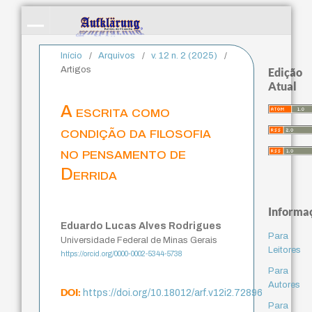
Início
/
Arquivos
/
v. 12 n. 2 (2025)
/
Artigos
Edição
Atual
A escrita como
condição da filosofia
no pensamento de
Derrida
Informa
Eduardo Lucas Alves Rodrigues
Para
Universidade Federal de Minas Gerais
Leitores
https://orcid.org/0000-0002-5344-5738
Para
Autores
DOI:
https://doi.org/10.18012/arf.v12i2.72896
Para