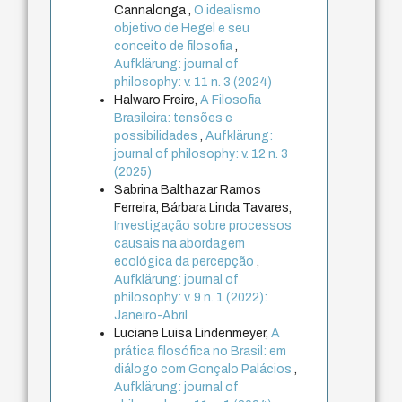
Cannalonga ,
O idealismo
objetivo de Hegel e seu
conceito de filosofia
,
Aufklärung: journal of
philosophy: v. 11 n. 3 (2024)
Halwaro Freire,
A Filosofia
Brasileira: tensões e
possibilidades
,
Aufklärung:
journal of philosophy: v. 12 n. 3
(2025)
Sabrina Balthazar Ramos
Ferreira, Bárbara Linda Tavares,
Investigação sobre processos
causais na abordagem
ecológica da percepção
,
Aufklärung: journal of
philosophy: v. 9 n. 1 (2022):
Janeiro-Abril
Luciane Luisa Lindenmeyer,
A
prática filosófica no Brasil: em
diálogo com Gonçalo Palácios
,
Aufklärung: journal of