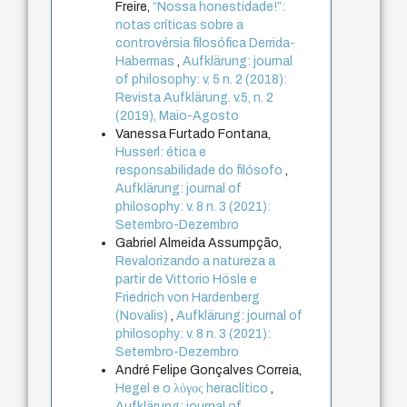
Freire,
“Nossa honestidade!”:
notas críticas sobre a
controvérsia filosófica Derrida-
Habermas
,
Aufklärung: journal
of philosophy: v. 5 n. 2 (2018):
Revista Aufklärung. v.5, n. 2
(2019), Maio-Agosto
Vanessa Furtado Fontana,
Husserl: ética e
responsabilidade do filósofo
,
Aufklärung: journal of
philosophy: v. 8 n. 3 (2021):
Setembro-Dezembro
Gabriel Almeida Assumpção,
Revalorizando a natureza a
partir de Vittorio Hösle e
Friedrich von Hardenberg
(Novalis)
,
Aufklärung: journal of
philosophy: v. 8 n. 3 (2021):
Setembro-Dezembro
André Felipe Gonçalves Correia,
Hegel e o λόγος heraclítico
,
Aufklärung: journal of