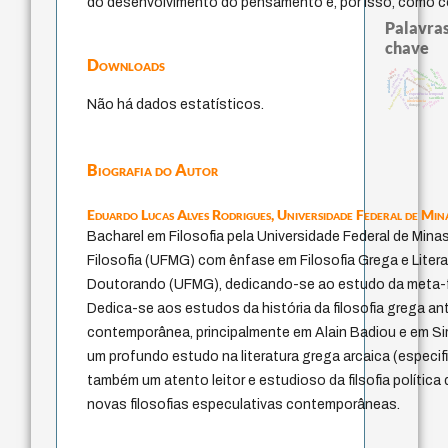
do desenvolvimento do pensamento e, por isso, como con
Palavras
chave
Downloads
metafísica do tempo
animais
desejo
mind
identidade nacional
guayaquil
logos
violencia
fundamentalismo
género
protágoras
realidad
idade
lei
bataille
leyes
homem-medida
experiência temporal
j.c.m. neto
jacobi
sacrifício
Não há dados estatísticos.
perdón
palavra
intolerância
therapy
Biografia do Autor
Eduardo Lucas Alves Rodrigues,
Universidade Federal de Min
Bacharel em Filosofia pela Universidade Federal de Min
Filosofia (UFMG) com ênfase em Filosofia Grega e Liter
Doutorando (UFMG), dedicando-se ao estudo da meta-fil
Dedica-se aos estudos da história da filosofia grega ant
contemporânea, principalmente em Alain Badiou e em Si
um profundo estudo na literatura grega arcaica (especi
também um atento leitor e estudioso da filsofia polític
novas filosofias especulativas contemporâneas.