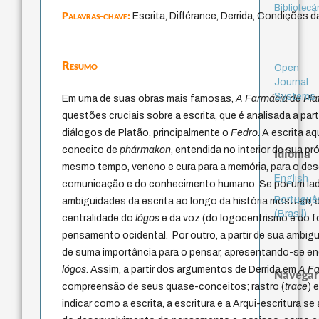
Bibliotecá
Palavras-chave:
Escrita, Différance, Derrida, Condições da
Resumo
Open
Journal
Systems
Em uma de suas obras mais famosas,
A Farmácia de Pla
questões cruciais sobre a escrita, que é analisada a part
diálogos de Platão, principalmente o
Fedro
. A escrita aq
conceito de
phármakon
, entendida no interior de sua p
Idioma
mesmo tempo, veneno e cura para a memória, para o de
English
comunicação e do conhecimento humano. Se por um lado
Portuguê
ambiguidades da escrita ao longo da história mostram, 
(Brasil)
centralidade do
lógos
e da voz (do logocentrismo e do 
pensamento ocidental. Por outro, a partir de sua ambigu
de suma importância para o pensar, apresentando-se 
lógos
. Assim, a partir dos argumentos de Derrida em
A Fa
Navegar
compreensão de seus quase-conceitos; rastro (
trace
) 
indicar como a escrita, a escritura e a Arqui-escritura