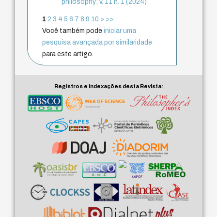
philosophy: v. 11 n. 1 (2024)
1
2
3
4
5
6
7
8
9
10
>
>>
Você também pode
iniciar uma
pesquisa avançada por similaridade
para este artigo.
Registros e Indexações desta Revista: