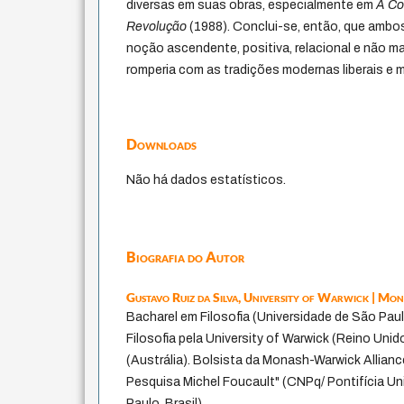
diversas em suas obras, especialmente em
A Co
Revolução
(1988). Conclui-se, então, que amb
noção ascendente, positiva, relacional e não ma
romperia com as tradições modernas liberais e m
Downloads
Não há dados estatísticos.
Biografia do Autor
Gustavo Ruiz da Silva,
University of Warwick | Mon
Bacharel em Filosofia (Universidade de São Paul
Filosofia pela University of Warwick (Reino Unid
(Austrália). Bolsista da Monash-Warwick Allian
Pesquisa Michel Foucault" (CNPq/ Pontifícia Un
Paulo, Brasil).