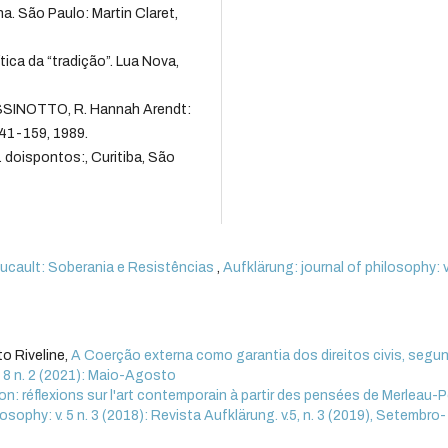
na. São Paulo: Martin Claret,
ica da “tradição”. Lua Nova,
RISSINOTTO, R. Hannah Arendt:
 141-159, 1989.
. doispontos:, Curitiba, São
ucault: Soberania e Resistências
,
Aufklärung: journal of philosophy: v.
o Riveline,
A Coerção externa como garantia dos direitos civis, segu
. 8 n. 2 (2021): Maio-Agosto
on: réflexions sur l'art contemporain à partir des pensées de Merleau-
losophy: v. 5 n. 3 (2018): Revista Aufklärung. v.5, n. 3 (2019), Setembro-