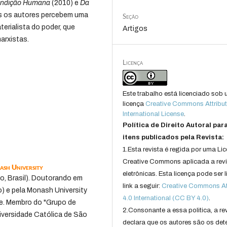
ndição Humana
(2010) e
Da
os os autores percebem uma
Seção
terialista do poder, que
Artigos
arxistas.
Licença
Este trabalho está licenciado sob
licença
Creative Commons Attribut
International License
.
Política de Direito Autoral par
itens publicados pela Revista:
1.Esta revista é regida por uma Li
Creative Commons aplicada a rev
ash University
eletrônicas. Esta licença pode ser 
o, Brasil). Doutorando em
link a seguir:
Creative Commons Att
o) e pela Monash University
4.0 International (CC BY 4.0)
.
ce. Membro do "Grupo de
2.Consonante a essa politica, a re
iversidade Católica de São
declara que os autores são os det