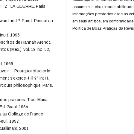
Z : LA GUERRE. Paris :
assumem inteira responsabilidade
informações prestadas e ideias ve
ward and P. Paret. Princeton:
em seus artigos, em conformidade
Política de Boas Práticas da Revis
nuit, 1995.
 escritos de Hannah Arendt.
os (Méx.), vol. 19. no. 52,
d, 1969.
oir : I. Pourquoi étudier le
ment s’exerce-t-il ?”. In: H.
ours philosophique. Paris,
dos prazeres. Trad. Maria
d. Graal, 1984.
s au Collège de France
euil, 1997.
Gallimard, 2001.