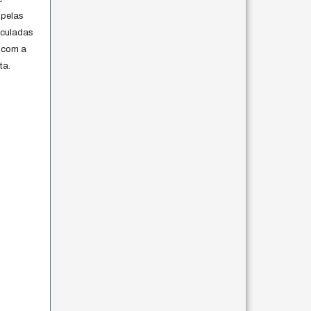
 pelas
iculadas
 com a
ta.