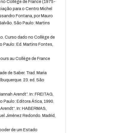
no Collège de France (1975-
ciação para o Centro Michel
essandro Fontana, por Mauro
Galvão. São Paulo: Martins
ão. Curso dado no Collège de
 Paulo: Ed. Martins Fontes,
ours au Collège de France
de de Saber. Trad. Maria
lbuquerque. 23. ed. São
nnah Arendt”. In: FREITAG,
 Paulo: Editora Ática, 1990.
 Arendt“. In: HABERMAS,
anuel Jiménez Redondo. Madrid,
 poder de um Estado