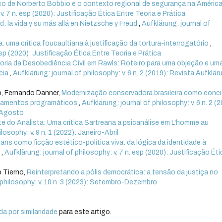
ico de Norberto Bobbio e o contexto regional de segurança na Améric
v. 7 n. esp (2020): Justificação Ética Entre Teoria e Prática
d: la vida y su más allá en Nietzsche y Freud
,
Aufklärung: journal of
 uma crítica foucaultiana à justificação da tortura-interrogatório
,
esp (2020): Justificação Ética Entre Teoria e Prática
oria da Desobediência Civil em Rawls: Roteiro para uma objeção e um
ncia
,
Aufklärung: journal of philosophy: v. 6 n. 2 (2019): Revista Aufkläru
o, Fernando Danner,
Modernização conservadora brasileira como conci
ontamentos programáticos
,
Aufklärung: journal of philosophy: v. 6 n. 2 (2
o-Agosto
te do Analista: Uma crítica Sartreana a psicanálise em L'homme au
losophy: v. 9 n. 1 (2022): Janeiro-Abril
rans como ficção estético-política viva: da lógica da identidade à
s
,
Aufklärung: journal of philosophy: v. 7 n. esp (2020): Justificação Éti
o Tierno,
Reinterpretando a pólis democrática: a tensão da justiça no
 philosophy: v. 10 n. 3 (2023): Setembro-Dezembro
a por similaridade
para este artigo.