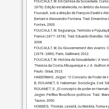
FOUCAULT, M. Em Defesa da Sociedade. Curso 
1976). Edição estabelecida, no âmbito da Asso
Foucault, sob a direção de François Ewald e Al
Bertani e Alessandro Fontana. Trad. Ermantina 
Fontes, 2005.
FOUCAULT, M. Segurança, Território e Populaç
France (1977-1978). Trad. Eduardo Brandão. São
2008.
FOUCAULT, M. Du Gouvernement des vivants. C
(1979-1980). Paris, Gallimard, 2012.
FOUCAULT, M. História da Sexualidade I: A Vonta
Thereza da Costa Albuquerque e J. A. Guilhon A
Paulo: Graal, 2013.
HABERMAS, Jürgen. “O Conceito de Poder de Ha
B; ROUANET, S. Habermas: Sociologia. 2.ed. São
ROUANET, S. „El concepto de poder en Hannah
Jürgen. Perfiles filosóficos–políticos. Trad.: M
Taurus, 2000.
HOBBES, Thomas. Leviatã, ou Matéria, forma e