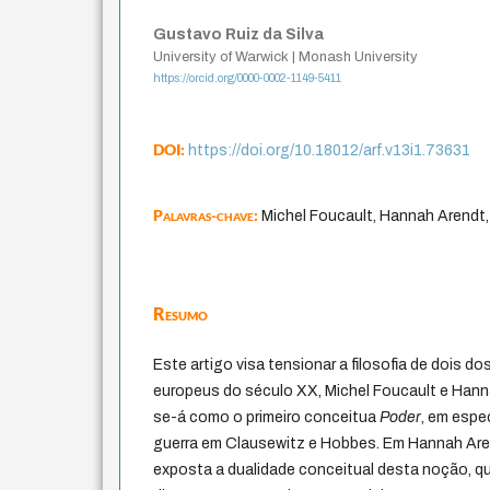
Gustavo Ruiz da Silva
University of Warwick | Monash University
https://orcid.org/0000-0002-1149-5411
DOI:
https://doi.org/10.18012/arf.v13i1.73631
Palavras-chave:
Michel Foucault, Hannah Arendt, 
Resumo
Este artigo visa tensionar a filosofia de dois do
europeus do século XX, Michel Foucault e Hanna
se-á como o primeiro conceitua
Poder
, em espec
guerra em Clausewitz e Hobbes. Em Hannah Aren
exposta a dualidade conceitual desta noção, 