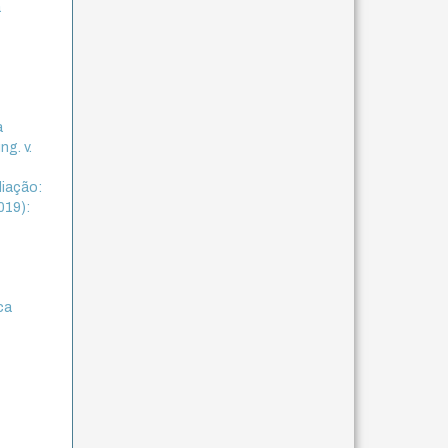
a
a
ng. v.
liação:
019):
ca