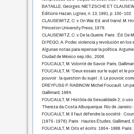
BATAILLE, Georges. NIETZSCHE ET CLAUSEWIT
Éditions Hazan, Lignes, n. 13, 1991, p. 100-102.
CLAUSEWITZ, C. v. On War. Ed. and transl. M. Ho
Princeton University Press, 1976.
CLAUSEWITZ, C. v. De la Guerre. Paris : Éd. De Mi
DI PEGO, A. Poder, violencia y revolución en los
Algunas notas para repensar la política. Argument
Ciudad de México sep./dic., 2006.
FOUCAULT, M. Volonté de Savoir. Paris, Gallimar
FOUCAULT, M. “Deux essais sur le sujet et le pouv
pouvoir : la question du sujet ; II. Le pouvoir, com
DREYFUS& P. RABINOW. Michel Foucault. Un parc
Gallimard, 1984.
FOUCAULT, M. História da Sexualidade 2; o uso 
Thereza da Costa Albuquerque. Rio de Janeiro: E
FOUCAULT, M. Il faut défendre la société : Cour
(1975-1976). Paris : Hautes Études, Gallimard, S
FOUCAULT, M. Dits et écrits: 1954-1988. Paris: 