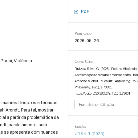
PDF
Publicado
2026-05-26
Poder, Violência
Como Citar
Ruiz da Silva, G. (2026). Poder e Violência:
Aproximações e distanciamentos entre Ha
Arendt e Michel Foucault: .
Aufklärung: Jour
Philosophy
,
13
(1), e.73631.
https://doi.org/10.18012/arf.v13i1.73631
s maiores filósofos e teóricos
Fomatos de Citação
h Arendt. Para tal, mostrar-
ial a partir da problemática da
dt, paralelamente, será
Edição
que se apresenta com nuances
v. 13 n. 1 (2026)