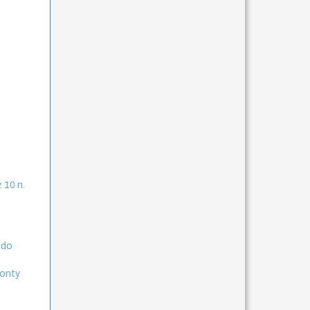
 10 n.
ndo
Ponty