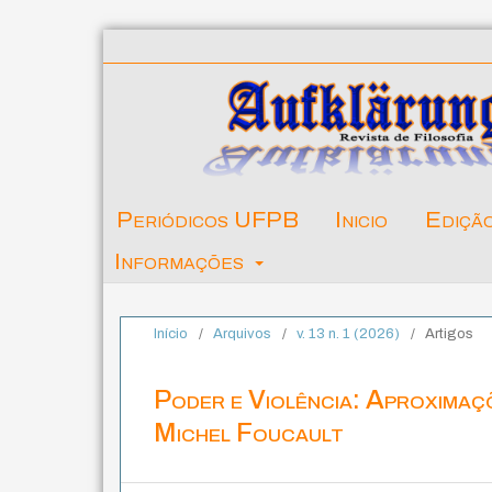
Periódicos UFPB
Inicio
Ediçã
Informações
Início
/
Arquivos
/
v. 13 n. 1 (2026)
/
Artigos
Poder e Violência: Aproximaç
Michel Foucault