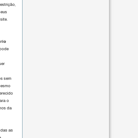
estrição,
seus
site.
rio
 pode
uer
os sem
 mesmo
erecido
ara o
rmos da
s
odas as
e