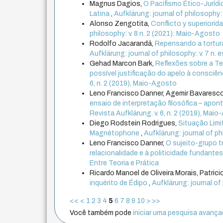
Magnus Dagios,
O Pacifismo Ético-Juríd
Latina
,
Aufklärung: journal of philosophy: 
Alonso Zengotita,
Conflicto y superiorida
philosophy: v. 8 n. 2 (2021): Maio-Agosto
Rodolfo Jacarandá,
Repensando a tortura:
Aufklärung: journal of philosophy: v. 7 n. 
Gehad Marcon Bark,
Reflexões sobre a Te
possível justificação do apelo à consciê
6, n. 2 (2019), Maio-Agosto
Leno Francisco Danner, Agemir Bavaresc
ensaio de interpretação filosófica – ap
Revista Aufklärung. v. 6, n. 2 (2019), Mai
Diego Rodstein Rodrigues,
Situação Limi
Magnétophone
,
Aufklärung: journal of phi
Leno Francisco Danner,
O sujeito-grupo t
relacionalidade e à politicidade fundante
Entre Teoria e Prática
Ricardo Manoel de Oliveira Morais, Patrici
inquérito de Édipo
,
Aufklärung: journal of
<<
<
1
2
3
4
5
6
7
8
9
10
>
>>
Você também pode
iniciar uma pesquisa avançad