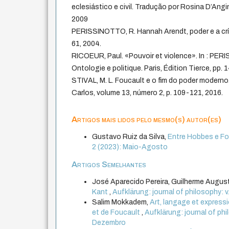
eclesiástico e civil. Tradução por Rosina D’Angi
2009
PERISSINOTTO, R. Hannah Arendt, poder e a crít
61, 2004.
RICOEUR, Paul. «Pouvoir et violence». In : PE
Ontologie e politique. Paris, Édition Tierce, pp.
STIVAL, M. L. Foucault e o fim do poder moderno
Carlos, volume 13, número 2, p. 109-121, 2016.
Artigos mais lidos pelo mesmo(s) autor(es)
Gustavo Ruiz da Silva,
Entre Hobbes e Fo
2 (2023): Maio-Agosto
Artigos Semelhantes
José Aparecido Pereira, Guilherme August
Kant
,
Aufklärung: journal of philosophy: v
Salim Mokkadem,
Art, langage et expressi
et de Foucault
,
Aufklärung: journal of phi
Dezembro