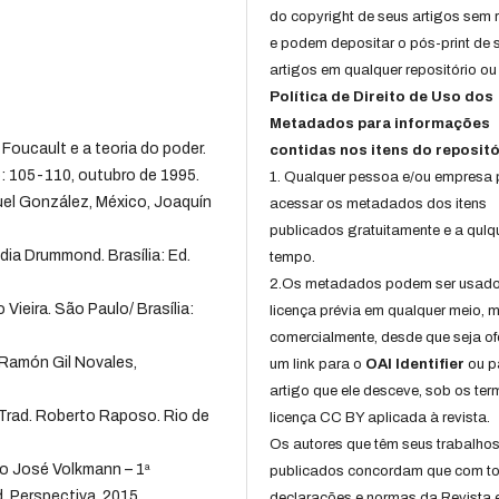
do copyright de seus artigos sem r
e podem depositar o pós-print de 
artigos em qualquer repositório ou 
Política de Direito de Uso dos
Metadados para informações
ucault e a teoria do poder.
contidas nos itens do repositó
): 105-110, outubro de 1995.
1. Qualquer pessoa e/ou empresa
uel González, México, Joaquín
acessar os metadados dos itens
publicados gratuitamente e a qulq
dia Drummond. Brasília: Ed.
tempo.
2.Os metadados podem ser usad
ieira. São Paulo/ Brasília:
licença prévia em qualquer meio,
comercialmente, desde que seja of
Ramón Gil Novales,
um link para o
OAI Identifier
ou p
artigo que ele desceve, sob os te
rad. Roberto Raposo. Rio de
licença CC BY aplicada à revista.
Os autores que têm seus trabalho
o José Volkmann – 1ª
publicados concordam que com t
. Perspectiva, 2015.
declarações e normas da Revista 