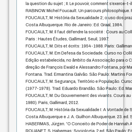
la question du sujet ; II. Le pouvoir, comment s’exerce-t-i
RABINOW. Michel Foucault. Un parcours philosophique. Pa
FOUCAULT, M. História da Sexualidade 2; o uso dos praz
Costa Albuquerque. Rio de Janeiro: Ed. Graal, 1984.
FOUCAULT, M. Il faut défendre la société : Cours au Co
Paris : Hautes Études, Gallimard, Seuil, 1997.
FOUCAULT, M. Dits et écrits: 1954-1988. Paris: Gallimar
FOUCAULT, M. Em Defesa da Sociedade. Curso no Collè
Edição estabelecida, no âmbito da Associação para o C
direção de François Ewald e Alessandro Fontana, por M
Fontana. Trad. Ermantina Galvão. São Paulo: Martins Fo
FOUCAULT, M. Segurança, Território e População. Curs
(1977-1978). Trad. Eduardo Brandão. São Paulo: Ed. Mar
FOUCAULT, M. Du Gouvernement des vivants. Cours au 
1980). Paris, Gallimard, 2012.
FOUCAULT, M. História da Sexualidade I: A Vontade de S
Costa Albuquerque e J. A. Guilhon Albuquerque. 23. ed. 
HABERMAS, Jürgen. “O Conceito de Poder de Hannah Are
ROUANET, S. Habermas: Sociologia. 2.ed. São Paulo: Edi