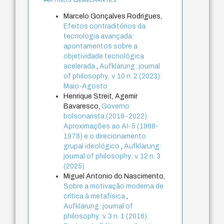
Marcelo Gonçalves Rodrigues,
Efeitos contraditórios da
tecnologia avançada:
apontamentos sobre a
objetividade tecnológica
acelerada
,
Aufklärung: journal
of philosophy: v. 10 n. 2 (2023):
Maio-Agosto
Henrique Streit, Agemir
Bavaresco,
Governo
bolsonarista (2019-2022):
Aproximações ao AI-5 (1968-
1978) e o direcionamento
grupal ideológico
,
Aufklärung:
journal of philosophy: v. 12 n. 3
(2025)
Miguel Antonio do Nascimento,
Sobre a motivação moderna de
crítica à metafísica
,
Aufklärung: journal of
philosophy: v. 3 n. 1 (2016):