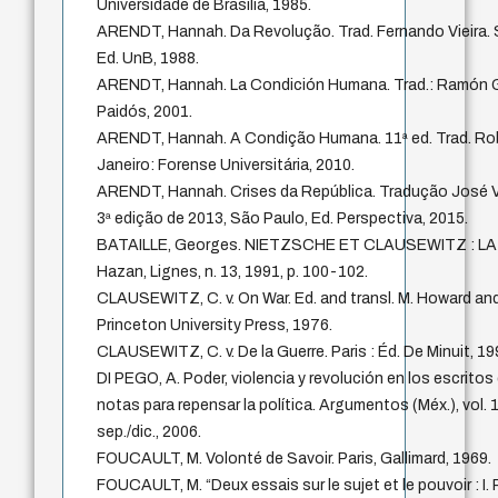
Universidade de Brasília, 1985.
ARENDT, Hannah. Da Revolução. Trad. Fernando Vieira. Sã
Ed. UnB, 1988.
ARENDT, Hannah. La Condición Humana. Trad.: Ramón Gi
Paidós, 2001.
ARENDT, Hannah. A Condição Humana. 11ª ed. Trad. Ro
Janeiro: Forense Universitária, 2010.
ARENDT, Hannah. Crises da República. Tradução José V
3ª edição de 2013, São Paulo, Ed. Perspectiva, 2015.
BATAILLE, Georges. NIETZSCHE ET CLAUSEWITZ : LA G
Hazan, Lignes, n. 13, 1991, p. 100-102.
CLAUSEWITZ, C. v. On War. Ed. and transl. M. Howard and 
Princeton University Press, 1976.
CLAUSEWITZ, C. v. De la Guerre. Paris : Éd. De Minuit, 19
DI PEGO, A. Poder, violencia y revolución en los escrit
notas para repensar la política. Argumentos (Méx.), vol. 
sep./dic., 2006.
FOUCAULT, M. Volonté de Savoir. Paris, Gallimard, 1969.
FOUCAULT, M. “Deux essais sur le sujet et le pouvoir : I. 