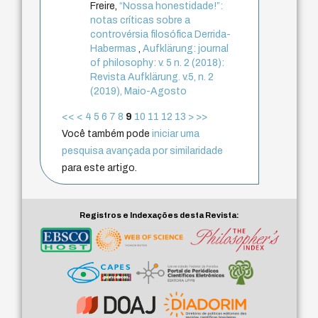
Freire,
“Nossa honestidade!”:
notas críticas sobre a
controvérsia filosófica Derrida-
Habermas
,
Aufklärung: journal
of philosophy: v. 5 n. 2 (2018):
Revista Aufklärung. v.5, n. 2
(2019), Maio-Agosto
<<
<
4
5
6
7
8
9
10
11
12
13
>
>>
Você também pode
iniciar uma
pesquisa avançada por similaridade
para este artigo.
Registros e Indexações desta Revista: