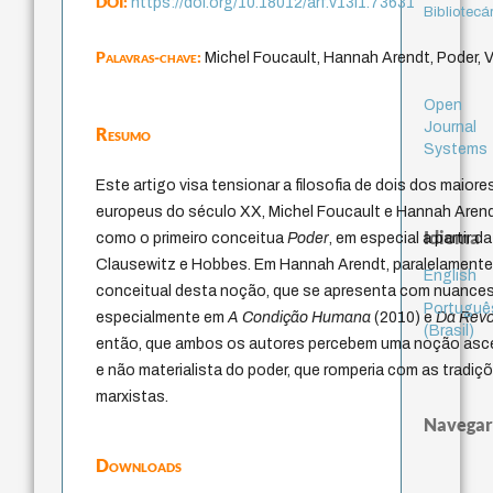
DOI:
https://doi.org/10.18012/arf.v13i1.73631
Bibliotecá
Palavras-chave:
Michel Foucault, Hannah Arendt, Poder, V
Open
Journal
Resumo
Systems
Este artigo visa tensionar a filosofia de dois dos maiore
europeus do século XX, Michel Foucault e Hannah Arendt
Idioma
como o primeiro conceitua
Poder
, em especial a partir 
Clausewitz e Hobbes. Em Hannah Arendt, paralelamente,
English
conceitual desta noção, que se apresenta com nuances
Portuguê
especialmente em
A Condição Humana
(2010) e
Da Revo
(Brasil)
então, que ambos os autores percebem uma noção ascen
e não materialista do poder, que romperia com as tradiç
marxistas.
Navegar
Downloads