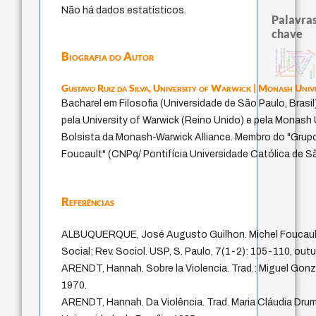
Não há dados estatísticos.
Palavras
chave
literatura (poética)
filosofia brasileira
violenci
history of philosophy
Biografia do Autor
direito romano
identidade nacional
experiência temporal
fundamentalismo
protágoras
sacrifício
logos
idade
jacobi
desejo
lei
leyes
metafísica do tempo
therapy
intolerância
género
perdón
palavra
homem-medida
Gustavo Ruiz da Silva,
University of Warwick | Monash Univ
Bacharel em Filosofia (Universidade de São Paulo, Brasi
pela University of Warwick (Reino Unido) e pela Monash U
Bolsista da Monash-Warwick Alliance. Membro do "Grup
Foucault" (CNPq/ Pontifícia Universidade Católica de Sã
Referências
ALBUQUERQUE, José Augusto Guilhon. Michel Foucault 
Social; Rev. Sociol. USP, S. Paulo, 7(1-2): 105-110, out
ARENDT, Hannah. Sobre la Violencia. Trad.: Miguel Gonz
1970.
ARENDT, Hannah. Da Violência. Trad. Maria Cláudia Drum