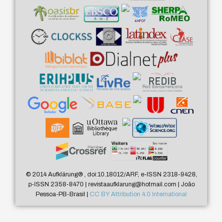
© 2014 Aufklärung
®
, doi:10.18012/ARF, e-ISSN 2318-9428,
p-ISSN 2358-8470 | revistaaufklarung@hotmail.com | João
Pessoa-PB-Brasil |
CC BY Attribution 4.0 International