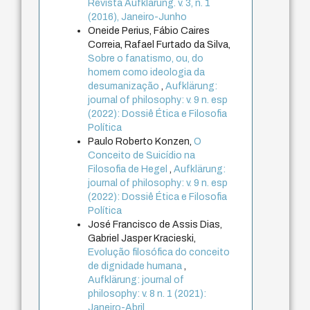
Revista Aufklärung. v. 3, n. 1
(2016), Janeiro-Junho
Oneide Perius, Fábio Caires
Correia, Rafael Furtado da Silva,
Sobre o fanatismo, ou, do
homem como ideologia da
desumanização
,
Aufklärung:
journal of philosophy: v. 9 n. esp
(2022): Dossiê Ética e Filosofia
Política
Paulo Roberto Konzen,
O
Conceito de Suicídio na
Filosofia de Hegel
,
Aufklärung:
journal of philosophy: v. 9 n. esp
(2022): Dossiê Ética e Filosofia
Política
José Francisco de Assis Dias,
Gabriel Jasper Kracieski,
Evolução filosófica do conceito
de dignidade humana
,
Aufklärung: journal of
philosophy: v. 8 n. 1 (2021):
Janeiro-Abril