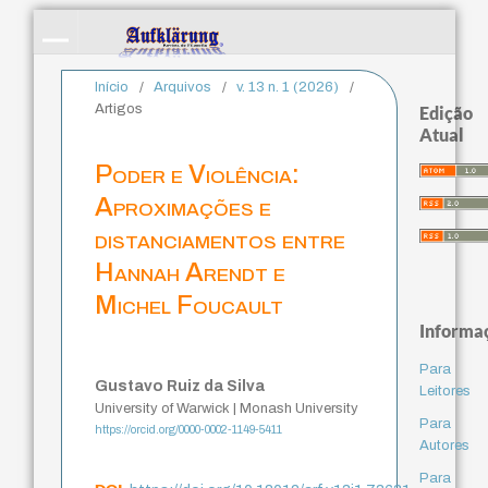
Início
/
Arquivos
/
v. 13 n. 1 (2026)
/
Artigos
Edição
Atual
Poder e Violência:
Aproximações e
distanciamentos entre
Hannah Arendt e
Michel Foucault
Informa
Para
Gustavo Ruiz da Silva
Leitores
University of Warwick | Monash University
Para
https://orcid.org/0000-0002-1149-5411
Autores
Para