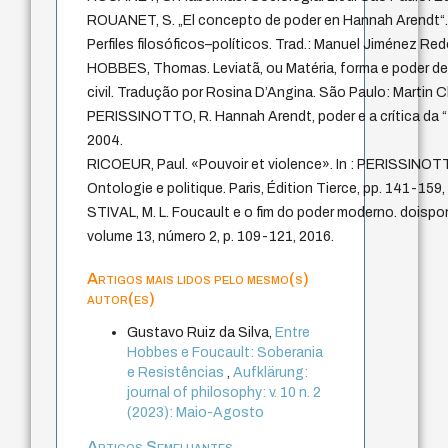
ROUANET, S. „El concepto de poder en Hannah Arendt“
Perfiles filosóficos–políticos. Trad.: Manuel Jiménez Re
HOBBES, Thomas. Leviatã, ou Matéria, forma e poder de
civil. Tradução por Rosina D’Angina. São Paulo: Martin C
PERISSINOTTO, R. Hannah Arendt, poder e a crítica da “t
2004.
RICOEUR, Paul. «Pouvoir et violence». In : PERISSINOT
Ontologie e politique. Paris, Édition Tierce, pp. 141-159,
STIVAL, M. L. Foucault e o fim do poder moderno. doispon
volume 13, número 2, p. 109-121, 2016.
Artigos mais lidos pelo mesmo(s)
autor(es)
Gustavo Ruiz da Silva,
Entre
Hobbes e Foucault: Soberania
e Resistências
,
Aufklärung:
journal of philosophy: v. 10 n. 2
(2023): Maio-Agosto
Artigos Semelhantes