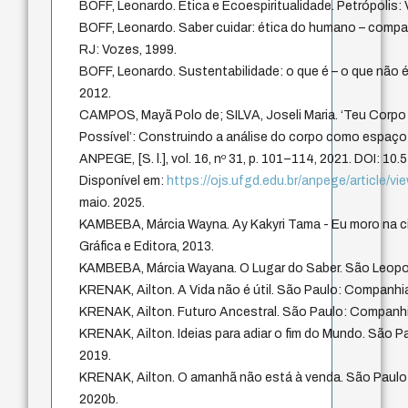
BOFF, Leonardo. Ética e Ecoespiritualidade. Petrópolis:
BOFF, Leonardo. Saber cuidar: ética do humano – compaix
RJ: Vozes, 1999.
BOFF, Leonardo. Sustentabilidade: o que é – o que não é
2012.
CAMPOS, Mayã Polo de; SILVA, Joseli Maria. ‘Teu Corpo
Possível’: Construindo a análise do corpo como espaço
ANPEGE, [S. l.], vol. 16, nº 31, p. 101–114, 2021. DOI: 1
Disponível em:
https://ojs.ufgd.edu.br/anpege/article/v
maio. 2025.
KAMBEBA, Márcia Wayna. Ay Kakyri Tama - Eu moro na c
Gráfica e Editora, 2013.
KAMBEBA, Márcia Wayana. O Lugar do Saber. São Leopold
KRENAK, Ailton. A Vida não é útil. São Paulo: Companhia
KRENAK, Ailton. Futuro Ancestral. São Paulo: Companhi
KRENAK, Ailton. Ideias para adiar o fim do Mundo. São 
2019.
KRENAK, Ailton. O amanhã não está à venda. São Paulo
2020b.