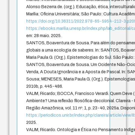
Alonso Bezerra de. (org.). Educação, ética, intercultural
Marília: Oficina Universitária; São Paulo: Cultura Acadêm
https://doi.org/10.36311/2022.978-65-5954-212-3.p2
https://ebooks.marilia.unesp.br/index.php/lab_editoria
em: 28 maio. 2025.
SANTOS, Boaventura de Sousa. Para além do pensament
globais a uma ecologia de saberes. In: SANTOS, Boav
Maria Paula G. (Org.). Epistemologias do Sul. São Paulo:
SANTOS, Boaventura de Sousa. Um Ocidente Não-Ociden
Venda, A Douta Ignorância e a Aposta de Pascal. In: 
Sousa; MENESES, Maria Paula G. (Org.). Epistemologias
2010b, p. 445-486.
VALIM, Ricardo; BOCCA, Francisco Verardi. Quem Deve 
Ambiente? Uma reflexão filosófica-decolonial. Clareira - 
Região Amazônica, vol. 11 nº. 1, p. 23-40, 2025a. Dispon
https://periodicos.unir.br/index.php/clareira/article/view/
2025.
VALIM, Ricardo. Ontologia e Ética no Pensamento Indíge