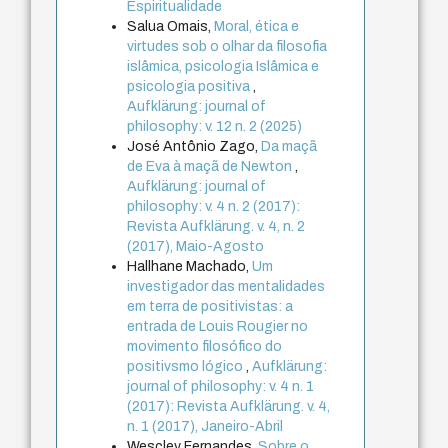
Espiritualidade
Salua Omais,
Moral, ética e
virtudes sob o olhar da filosofia
islâmica, psicologia Islâmica e
psicologia positiva
,
Aufklärung: journal of
philosophy: v. 12 n. 2 (2025)
José Antônio Zago,
Da maçã
de Eva à maçã de Newton
,
Aufklärung: journal of
philosophy: v. 4 n. 2 (2017):
Revista Aufklärung. v. 4, n. 2
(2017), Maio-Agosto
Hallhane Machado,
Um
investigador das mentalidades
em terra de positivistas: a
entrada de Louis Rougier no
movimento filosófico do
positivsmo lógico
,
Aufklärung:
journal of philosophy: v. 4 n. 1
(2017): Revista Aufklärung. v. 4,
n. 1 (2017), Janeiro-Abril
Wescley Fernandes,
Sobre o