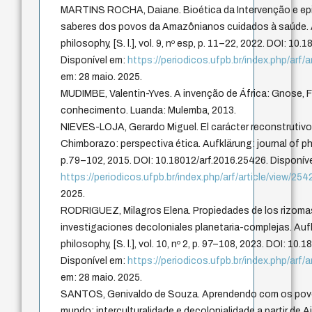
MARTINS ROCHA, Daiane. Bioética da Intervenção e epi
saberes dos povos da Amazônianos cuidados à saúde. A
philosophy, [S. l.], vol. 9, nº esp, p. 11–22, 2022. DOI: 10
Disponível em:
https://periodicos.ufpb.br/index.php/arf/
em: 28 maio. 2025.
MUDIMBE, Valentin-Yves. A invenção de África: Gnose, F
conhecimento. Luanda: Mulemba, 2013.
NIEVES-LOJA, Gerardo Miguel. El carácter reconstrutivo d
Chimborazo: perspectiva ética. Aufklärung: journal of philoso
p.79–102, 2015. DOI: 10.18012/arf.2016.25426. Disponív
https://periodicos.ufpb.br/index.php/arf/article/view/254
2025.
RODRIGUEZ, Milagros Elena. Propiedades de los rizoma
investigaciones decoloniales planetaria-complejas. Aufk
philosophy, [S. l.], vol. 10, nº 2, p. 97–108, 2023. DOI: 10.
Disponível em:
https://periodicos.ufpb.br/index.php/arf/
em: 28 maio. 2025.
SANTOS, Genivaldo de Souza. Aprendendo com os povos
mundo: interculturalidade e decolonialidade a partir de 