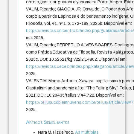
ontologias tupi-guarani e yanomami. Porto Alegre: Edit
VALIM, Ricardo; GIACOIA JR, Oswaldo. O Poder dos Afet
corpo a partir de Espinosa e do pensamento indígena. G
Filosofia, vol. 41, nº 1, p. 172-189, 2025b. Disponível em:
https://revistas.unicentro.br/index.php/guaiaraca/articl
mai 2025.
VALIM, Ricardo; PERPETUO ALVES SOARES, Domingos.
como Prática Educativa de Filosofia. Revista Kalágatos, [S.
2025c. DOI: 10.52521/kg.v22i2.14862. Disponível em:
https://revistas.uece.br/index.php/kalagatos/article/vi
2025.
VALENTIM, Marco Antonio. Xawara: capitalismo e pand
Capitalism and pandemic after “The Falling Sky”. Tellus, [S
2021. DOI: 10.20435/tellus.vi44.722. Disponível em:
https://tellusucdb.emnuvens.com.br/tellus/article/view/
2025.
Artigos Semelhantes
Nara M. Figueiredo,
As múltiplas