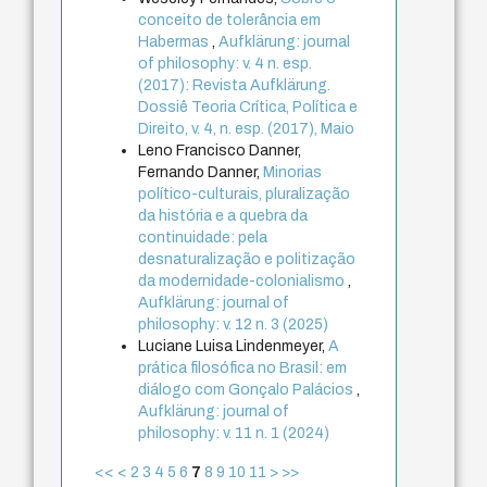
conceito de tolerância em
Habermas
,
Aufklärung: journal
of philosophy: v. 4 n. esp.
(2017): Revista Aufklärung.
Dossiê Teoria Crítica, Política e
Direito, v. 4, n. esp. (2017), Maio
Leno Francisco Danner,
Fernando Danner,
Minorias
político-culturais, pluralização
da história e a quebra da
continuidade: pela
desnaturalização e politização
da modernidade-colonialismo
,
Aufklärung: journal of
philosophy: v. 12 n. 3 (2025)
Luciane Luisa Lindenmeyer,
A
prática filosófica no Brasil: em
diálogo com Gonçalo Palácios
,
Aufklärung: journal of
philosophy: v. 11 n. 1 (2024)
<<
<
2
3
4
5
6
7
8
9
10
11
>
>>