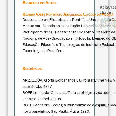
Biografia do Autor
Palavras
chave
Ricardo Valim,
Pontifícia Universidade Católica do Paraná
identidade nacional
fundamentalismo
desejo
Doutorando em Filosofia pela Pontifícia Universidade C
direito romano
animais
intolerância
multidimensionalidade
homem-medida
metafísica do tempo
violencia
guayaquil
history of philos
logos
protágoras
bataille
internal relations
jacobi
experiência temporal
j.c.m. neto
género
lei
idade
Mestre em Filosofia pela Fundação Universidade Federal
leyes
perdón
mind
classical german philosophy
Participante do GT Pensamento Filosófico Brasileiro 
Nacional de Pós-Graduação em Filosofia. Membro do G
Educação, Filosofia e Tecnologias do Instituto Federal
Tecnologia de Rondônia.
Referências
ANZALDÚA, Gloria. Borderlands/La Frontera: The New M
Lute Books, 1987.
BOFF, Leonardo. Cuidar da Terra, proteger a vida: como e
Janeiro: Record, 2010a.
BOFF, Leonardo. Ecologia, mundialização e espiritualid
novo paradigma. São Paulo: Ática, 1993.