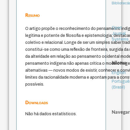
Bibliotecá
Resumo
Open
O artigo propõe o reconhecimento do pensamento ind
Journal
legítima e potente de filosofia e epistemologia, destac
Systems
coletivo e relacional. Longe de ser um simples saber trad
constitui-se como uma reflexão de fronteira, surgida da 
da alteridade em relação ao pensamento ocidental mode
Idioma
pensamento indígena não apenas critica o modelo heg
alternativas — novos modos de existir, conhecer e conv
English
limites da racionalidade moderna e apontam para a con
Portuguê
possíveis.
(Brasil)
Downloads
Navegar
Não há dados estatísticos.