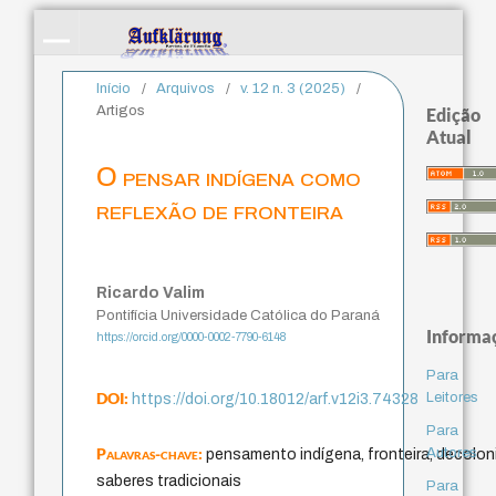
Início
/
Arquivos
/
v. 12 n. 3 (2025)
/
Artigos
Edição
Atual
O pensar indígena como
reflexão de fronteira
Ricardo Valim
Pontifícia Universidade Católica do Paraná
Informa
https://orcid.org/0000-0002-7790-6148
Para
DOI:
Leitores
https://doi.org/10.18012/arf.v12i3.74328
Para
Palavras-chave:
Autores
pensamento indígena, fronteira, decolon
saberes tradicionais
Para