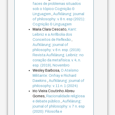
faces de problemas situados
sob o tópico Cognição &
Linguagem
,
Aufklärung: journal
of philosophy: v. 8 n. esp (2021):
Cognição & Linguagem
Maria Clara Cescato,
Kant:
Leibniz e a Anfibolia dos
Conceitos de Reflexão
,
Aufklärung: journal of
philosophy: v. 6 n. esp. (2019):
Revista Aufklärung. Leibniz: no
coração da metafísica. v. 4, n.
esp. (2019), Novembro
Wesley Barbosa,
O Ateísmo
Militante: Onfray e Richard
Dawkins
,
Aufklärung: journal of
philosophy: v. 11 n. 1 (2024)
Irio Vieira Coutinho Abreu
Gomes,
Racionalidade religiosa
e debate público
,
Aufklärung:
journal of philosophy: v. 7 n. esp
(2020): Filosofia e