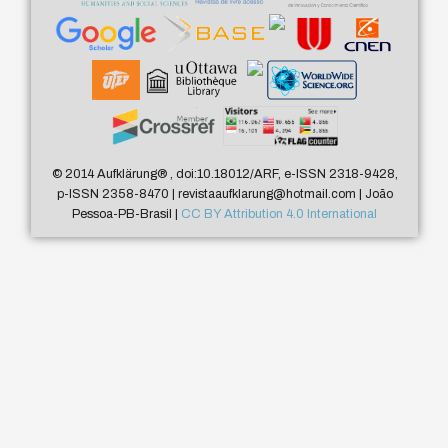
© 2014 Aufklärung
®
, doi:10.18012/ARF, e-ISSN 2318-9428,
p-ISSN 2358-8470 | revistaaufklarung@hotmail.com | João
Pessoa-PB-Brasil |
CC BY Attribution 4.0 International