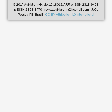
© 2014 Aufklärung
®
, doi:10.18012/ARF, e-ISSN 2318-9428,
p-ISSN 2358-8470 | revistaaufklarung@hotmail.com | João
Pessoa-PB-Brasil |
CC BY Attribution 4.0 International