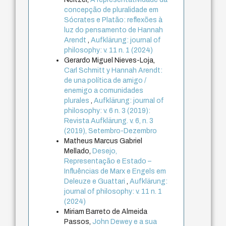
concepção de pluralidade em
Sócrates e Platão: reflexões à
luz do pensamento de Hannah
Arendt
,
Aufklärung: journal of
philosophy: v. 11 n. 1 (2024)
Gerardo Miguel Nieves-Loja,
Carl Schmitt y Hannah Arendt:
de una política de amigo /
enemigo a comunidades
plurales
,
Aufklärung: journal of
philosophy: v. 6 n. 3 (2019):
Revista Aufklärung. v. 6, n. 3
(2019), Setembro-Dezembro
Matheus Marcus Gabriel
Mellado,
Desejo,
Representação e Estado –
Influências de Marx e Engels em
Deleuze e Guattari
,
Aufklärung:
journal of philosophy: v. 11 n. 1
(2024)
Miriam Barreto de Almeida
Passos,
John Dewey e a sua