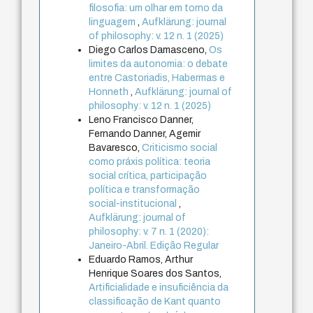
filosofia: um olhar em torno da
linguagem
,
Aufklärung: journal
of philosophy: v. 12 n. 1 (2025)
Diego Carlos Damasceno,
Os
limites da autonomia: o debate
entre Castoriadis, Habermas e
Honneth
,
Aufklärung: journal of
philosophy: v. 12 n. 1 (2025)
Leno Francisco Danner,
Fernando Danner, Agemir
Bavaresco,
Criticismo social
como práxis política: teoria
social crítica, participação
política e transformação
social-institucional
,
Aufklärung: journal of
philosophy: v. 7 n. 1 (2020):
Janeiro-Abril. Edição Regular
Eduardo Ramos, Arthur
Henrique Soares dos Santos,
Artificialidade e insuficiência da
classificação de Kant quanto