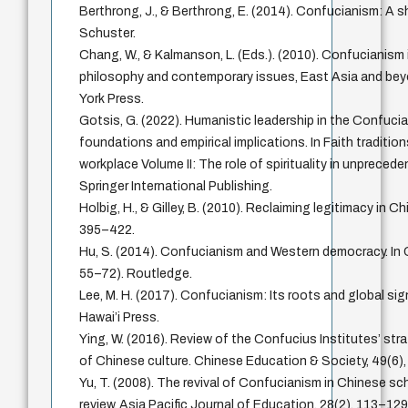
Berthrong, J., & Berthrong, E. (2014). Confucianism: A 
Schuster.
Chang, W., & Kalmanson, L. (Eds.). (2010). Confucianism 
philosophy and contemporary issues, East Asia and bey
York Press.
Gotsis, G. (2022). Humanistic leadership in the Confuci
foundations and empirical implications. In Faith tradition
workplace Volume II: The role of spirituality in unpreced
Springer International Publishing.
Holbig, H., & Gilley, B. (2010). Reclaiming legitimacy in Chi
395–422.
Hu, S. (2014). Confucianism and Western democracy. In
55–72). Routledge.
Lee, M. H. (2017). Confucianism: Its roots and global sig
Hawai’i Press.
Ying, W. (2016). Review of the Confucius Institutes’ str
of Chinese culture. Chinese Education & Society, 49(6)
Yu, T. (2008). The revival of Confucianism in Chinese sch
review. Asia Pacific Journal of Education, 28(2), 113–129