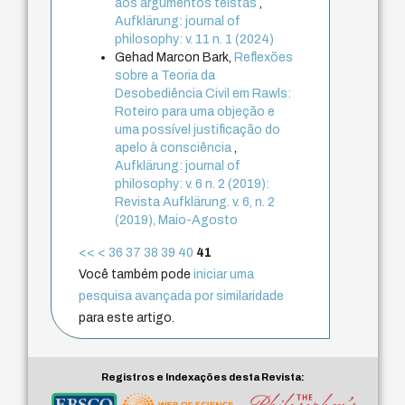
aos argumentos teístas
,
Aufklärung: journal of
philosophy: v. 11 n. 1 (2024)
Gehad Marcon Bark,
Reflexões
sobre a Teoria da
Desobediência Civil em Rawls:
Roteiro para uma objeção e
uma possível justificação do
apelo à consciência
,
Aufklärung: journal of
philosophy: v. 6 n. 2 (2019):
Revista Aufklärung. v. 6, n. 2
(2019), Maio-Agosto
<<
<
36
37
38
39
40
41
Você também pode
iniciar uma
pesquisa avançada por similaridade
para este artigo.
Registros e Indexações desta Revista: