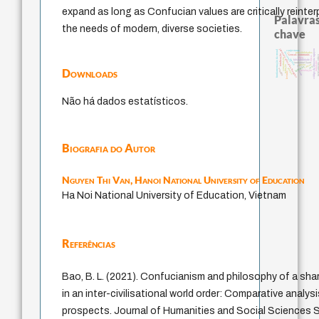
expand as long as Confucian values are critically reinte
Palavras
the needs of modern, diverse societies.
chave
japanese education thoughts
código da dinastia nguyen
fundamentação da moral
conjecturas
possibilidades
yi
descartes
totalização
sensus communis
pensamento 
ética.
juízo
constituição
mulher
falseabilidade
judaísmo
immanuel kant
carnap
gosto
redução
li
formação
ren
Downloads
popper
sentido
revelação
nome
levinas
Não há dados estatísticos.
Biografia do Autor
Nguyen Thi Van,
Hanoi National University of Education
Ha Noi National University of Education, Vietnam
Referências
Bao, B. L. (2021). Confucianism and philosophy of a sh
in an inter-civilisational world order: Comparative analysi
prospects. Journal of Humanities and Social Sciences St