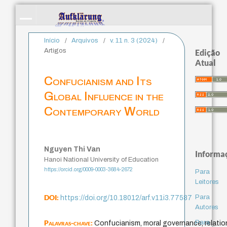
Início
/
Arquivos
/
v. 11 n. 3 (2024)
/
Artigos
Edição
Atual
Confucianism and Its
Global Influence in the
Contemporary World
Nguyen Thi Van
Informa
Hanoi National University of Education
https://orcid.org/0009-0003-3684-2672
Para
Leitores
DOI:
Para
https://doi.org/10.18012/arf.v11i3.77587
Autores
Palavras-chave:
Para
Confucianism, moral governance, relation