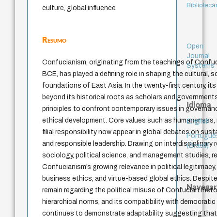
Bibliotecá
culture, global influence
Resumo
Open
Journal
Confucianism, originating from the teachings of Confuc
Systems
BCE, has played a defining role in shaping the cultural, so
foundations of East Asia. In the twenty-first century, it
beyond its historical roots as scholars and government
Idioma
principles to confront contemporary issues in governanc
ethical development. Core values such as humaneness, m
English
filial responsibility now appear in global debates on susta
Portuguê
and responsible leadership. Drawing on interdisciplinary
(Brasil)
sociology, political science, and management studies, r
Confucianism’s growing relevance in political legitimacy
business ethics, and virtue-based global ethics. Despite
Navegar
remain regarding the political misuse of Confucian rheto
hierarchical norms, and its compatibility with democratic 
continues to demonstrate adaptability, suggesting that i