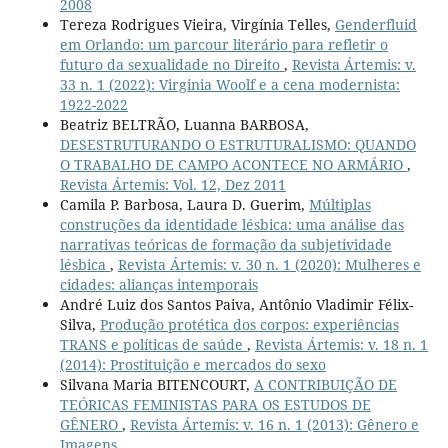
2008
Tereza Rodrigues Vieira, Virgínia Telles,
Genderfluid
em Orlando: um parcour literário para refletir o
futuro da sexualidade no Direito
,
Revista Ártemis: v.
33 n. 1 (2022): Virginia Woolf e a cena modernista:
1922-2022
Beatriz BELTRÃO, Luanna BARBOSA,
DESESTRUTURANDO O ESTRUTURALISMO: QUANDO
O TRABALHO DE CAMPO ACONTECE NO ARMÁRIO
,
Revista Ártemis: Vol. 12, Dez 2011
Camila P. Barbosa, Laura D. Guerim,
Múltiplas
construções da identidade lésbica: uma análise das
narrativas teóricas de formação da subjetividade
lésbica
,
Revista Ártemis: v. 30 n. 1 (2020): Mulheres e
cidades: alianças intemporais
André Luiz dos Santos Paiva, Antônio Vladimir Félix-
Silva,
Produção protética dos corpos: experiências
TRANS e políticas de saúde
,
Revista Ártemis: v. 18 n. 1
(2014): Prostituição e mercados do sexo
Silvana Maria BITENCOURT,
A CONTRIBUIÇÃO DE
TEÓRICAS FEMINISTAS PARA OS ESTUDOS DE
GÊNERO
,
Revista Ártemis: v. 16 n. 1 (2013): Gênero e
Imagens