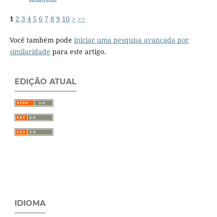
1
2
3
4
5
6
7
8
9
10
>
>>
Você também pode
iniciar uma pesquisa avançada por
similaridade
para este artigo.
EDIÇÃO ATUAL
IDIOMA