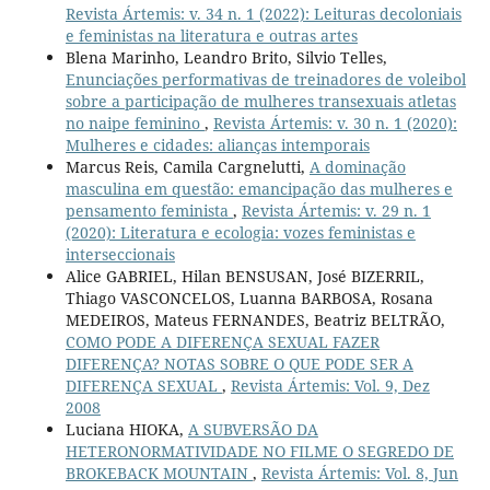
Revista Ártemis: v. 34 n. 1 (2022): Leituras decoloniais
e feministas na literatura e outras artes
Blena Marinho, Leandro Brito, Silvio Telles,
Enunciações performativas de treinadores de voleibol
sobre a participação de mulheres transexuais atletas
no naipe feminino
,
Revista Ártemis: v. 30 n. 1 (2020):
Mulheres e cidades: alianças intemporais
Marcus Reis, Camila Cargnelutti,
A dominação
masculina em questão: emancipação das mulheres e
pensamento feminista
,
Revista Ártemis: v. 29 n. 1
(2020): Literatura e ecologia: vozes feministas e
interseccionais
Alice GABRIEL, Hilan BENSUSAN, José BIZERRIL,
Thiago VASCONCELOS, Luanna BARBOSA, Rosana
MEDEIROS, Mateus FERNANDES, Beatriz BELTRÃO,
COMO PODE A DIFERENÇA SEXUAL FAZER
DIFERENÇA? NOTAS SOBRE O QUE PODE SER A
DIFERENÇA SEXUAL
,
Revista Ártemis: Vol. 9, Dez
2008
Luciana HIOKA,
A SUBVERSÃO DA
HETERONORMATIVIDADE NO FILME O SEGREDO DE
BROKEBACK MOUNTAIN
,
Revista Ártemis: Vol. 8, Jun