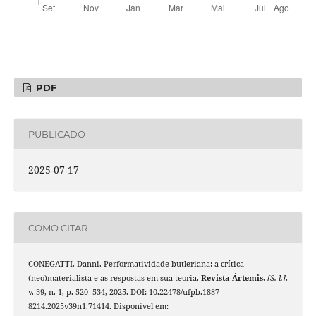
PDF
PUBLICADO
2025-07-17
COMO CITAR
CONEGATTI, Danni. Performatividade butleriana: a crítica
(neo)materialista e as respostas em sua teoria.
Revista Ártemis
,
[S. l.]
,
v. 39, n. 1, p. 520–534, 2025. DOI: 10.22478/ufpb.1887-
8214.2025v39n1.71414. Disponível em: