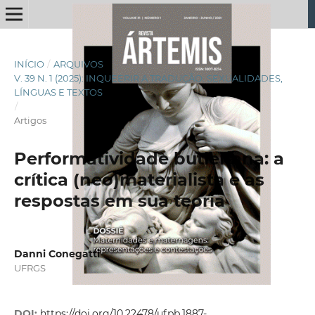
INÍCIO
/
ARQUIVOS
/
V. 39 N. 1 (2025): INQUEERIR A TRADUÇÃO: SEXUALIDADES,
LÍNGUAS E TEXTOS
/
Artigos
Performatividade butleriana: a
crítica (neo)materialista e as
respostas em sua teoria
Danni Conegatti
UFRGS
DOI:
https://doi.org/10.22478/ufpb.1887-