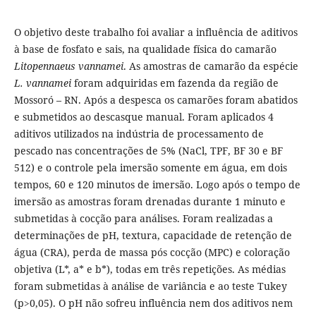
O objetivo deste trabalho foi avaliar a influência de aditivos
à base de fosfato e sais, na qualidade física do camarão
Litopennaeus vannamei
. As amostras de camarão da espécie
L. vannamei
foram adquiridas em fazenda da região de
Mossoró – RN. Após a despesca os camarões foram abatidos
e submetidos ao descasque manual. Foram aplicados 4
aditivos utilizados na indústria de processamento de
pescado nas concentrações de 5% (NaCl, TPF, BF 30 e BF
512) e o controle pela imersão somente em água, em dois
tempos, 60 e 120 minutos de imersão. Logo após o tempo de
imersão as amostras foram drenadas durante 1 minuto e
submetidas à cocção para análises. Foram realizadas a
determinações de pH, textura, capacidade de retenção de
água (CRA), perda de massa pós cocção (MPC) e coloração
objetiva (L*, a* e b*), todas em três repetições. As médias
foram submetidas à análise de variância e ao teste Tukey
(p>0,05). O pH não sofreu influência nem dos aditivos nem