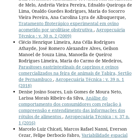
de Melo, Andréia Vieira Pereira, Ednaldo Queiroga de
Lima, Onaldo Guedes Rodrigues, Maria do Socorro
Vieira Pereira, Ana Carolina Lyra de Albuquerque,
Tratamento fitoterápico experimental em ovino
acometido por urolitíase obstrutiva
,
Agropecuária
Técnica : v. 30 n. 2 (2009)
Clécio Henrique Limeira, Ana Célia Rodrigues
Athayde, José Romero Alexandre Alves, Geilson
Manoel de Souza Lima, Manoella de Queiroz
Rodrigues Limeira, Maria do Carmo de Medeiros,
Parasitoses gastrintestinais de caprinos e ovinos
comercializados na feira de animais de Tabira, Sertão
de Pernambuco
,
Agropecuária Técnica : v. 39 n. 1
(2018)
Denise Josino Soares, Luís Gomes de Moura Neto,
Larissa Morais Ribeiro da Silva,
Análise do
comportamento dos consumidores com relação à
compreensão e entendimento das informações dos
rótulos de alimentos
,
Agropecuária Técnica : v. 37 n.
1 (2016)
Marcelo Luiz Chicati, Marcos Rafael Nanni, Everson
Cezar, Felipe Derbocio Fabro,
Variabilidade espacial