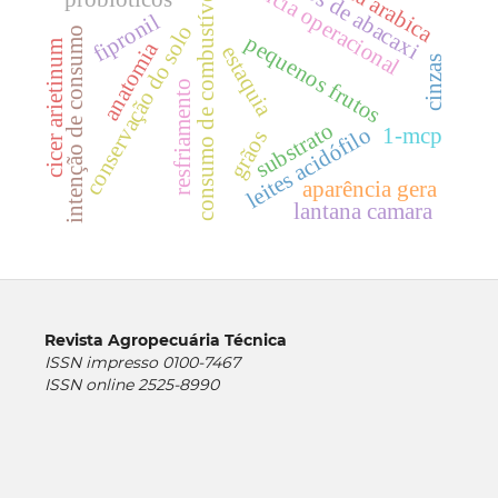
resíduos de abacaxi
eficiência operacional
coffea arabica
consumo de combustível
fipronil
conservação do solo
intenção de consumo
pequenos frutos
anatomia
cicer arietinum
estaquia
cinzas
resfriamento
substrato
leites acidófilo
1-mcp
grãos
aparência gera
lantana camara
Revista Agropecuária Técnica
ISSN impresso 0100-7467
ISSN online 2525-8990