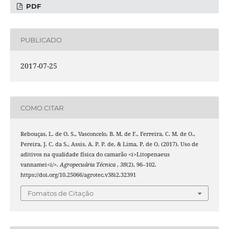
PDF
PUBLICADO
2017-07-25
COMO CITAR
Rebouças, L. de O. S., Vasconcelo, B. M. de F., Ferreira, C. M. de O.,
Pereira, J. C. da S., Assis, A. P. P. de, & Lima, P. de O. (2017). Uso de
aditivos na qualidade física do camarão <i>Litopenaeus
vannamei<i/>.
Agropecuária Técnica
,
38
(2), 96–102.
https://doi.org/10.25066/agrotec.v38i2.32391
Fomatos de Citação