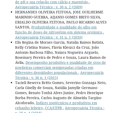
de pH e sua relação com cálcio e magnésio
,
Agropecuária Técnica : v. 30 n. 2 (2009)
HERNANDES OLIVEIRA FEITOSA, JOSE GUILHERME
MARINHO GUERRA, AIJANIO GOMES BRITO SILVA,
ERIALDO OLIVEIRA FEITOSA, PAULO RICARDO ALVES
SANTOS,
Produtividade e qualidade do alho em
função de doses de nitrogênio em sistema orgânico
,
Agropecuária Técnica : v. 31 n. 1 (2010)
Elis Regina de Moraes Garcia, Natalia Ramos Batista,
Kelly Cristina Nunes, Flavia Kleszcz da Cruz, João
Antonio Barbosa Filho, Naiara Nogueira Arguelo,
Rosemary Pereira de Pedro e Souza, Laura Ramos de
Ávila,
Desempenho produtivo e qualidade de ovos de
poedeiras comerciais semipesadas criadas em
diferentes densidades populacionais
,
Agropecuária
Técnica : v. 36 n. 1 (2015)
Tacieli Beserra Britto Gomes, Severino Gonzaga Neto,
Carla Giselly de Souza, Natália Jamylle Germano
Gomes, Renato Tonhá Alves Junior, Pedro Henrique
Borba Pereira, Carlos Augusto de Almeida Targino
Alcoforado,
Índices zootécnicos e produtivos em
rebanho leiteiro, CCA/UFPB
,
Agropecuária Técnica :
v. 39 n. 4 (2018)