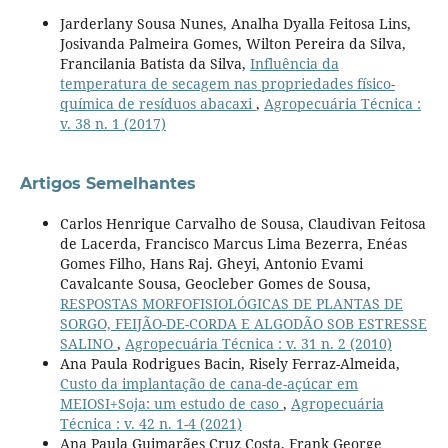
Jarderlany Sousa Nunes, Analha Dyalla Feitosa Lins,
Josivanda Palmeira Gomes, Wilton Pereira da Silva,
Francilania Batista da Silva,
Influência da
temperatura de secagem nas propriedades físico-
química de resíduos abacaxi
,
Agropecuária Técnica :
v. 38 n. 1 (2017)
Artigos Semelhantes
Carlos Henrique Carvalho de Sousa, Claudivan Feitosa
de Lacerda, Francisco Marcus Lima Bezerra, Enéas
Gomes Filho, Hans Raj. Gheyi, Antonio Evami
Cavalcante Sousa, Geocleber Gomes de Sousa,
RESPOSTAS MORFOFISIOLÓGICAS DE PLANTAS DE
SORGO, FEIJÃO-DE-CORDA E ALGODÃO SOB ESTRESSE
SALINO
,
Agropecuária Técnica : v. 31 n. 2 (2010)
Ana Paula Rodrigues Bacin, Risely Ferraz-Almeida,
Custo da implantação de cana-de-açúcar em
MEIOSI+Soja: um estudo de caso
,
Agropecuária
Técnica : v. 42 n. 1-4 (2021)
Ana Paula Guimarães Cruz Costa, Frank George