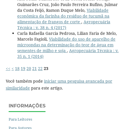
Guimarães Cruz, João Paulo Ferreira Rufino, Julmar
da Costa Feijó, Ramon Duque Melo,
Viabilidade
econômica da farinha do resíduo de tucumã na
alimentação de frangos de corte
,
Agropecuária
Técnica : v. 38 n. 4 (2017)
Carla Rafaella Garcia Pedrosa, Lilian Faria de Melo,
Marcelo Fagioli,
Viabilidade do uso de aparelho de
microondas na determinação do teor de água em
sementes de milho e soja
,
Agropecuária Técnica : v.
35 n. 1 (2014)
<<
<
18
19
20
21
22
23
Você também pode
iniciar uma pesquisa avançada por
similaridade
para este artigo.
INFORMAÇÕES
Para Leitores
Para Autores