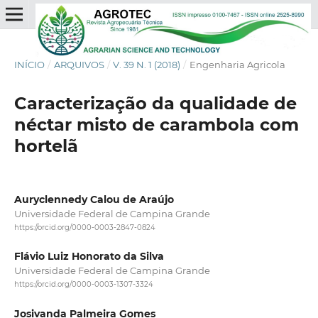
INÍCIO
/
ARQUIVOS
/
V. 39 N. 1 (2018)
/
Engenharia Agricola
Caracterização da qualidade de
néctar misto de carambola com
hortelã
Auryclennedy Calou de Araújo
Universidade Federal de Campina Grande
https://orcid.org/0000-0003-2847-0824
Flávio Luiz Honorato da Silva
Universidade Federal de Campina Grande
https://orcid.org/0000-0003-1307-3324
Josivanda Palmeira Gomes