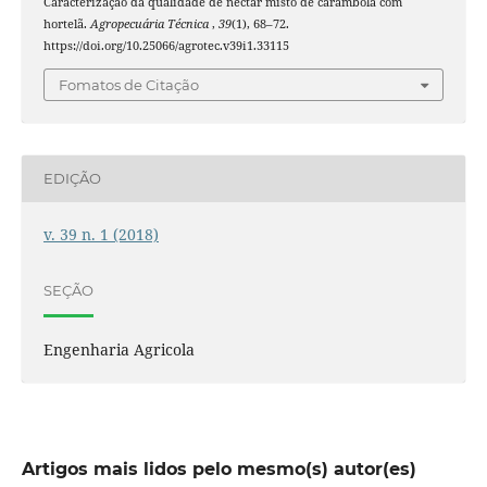
Caracterização da qualidade de néctar misto de carambola com
hortelã.
Agropecuária Técnica
,
39
(1), 68–72.
https://doi.org/10.25066/agrotec.v39i1.33115
Fomatos de Citação
EDIÇÃO
v. 39 n. 1 (2018)
SEÇÃO
Engenharia Agricola
Artigos mais lidos pelo mesmo(s) autor(es)