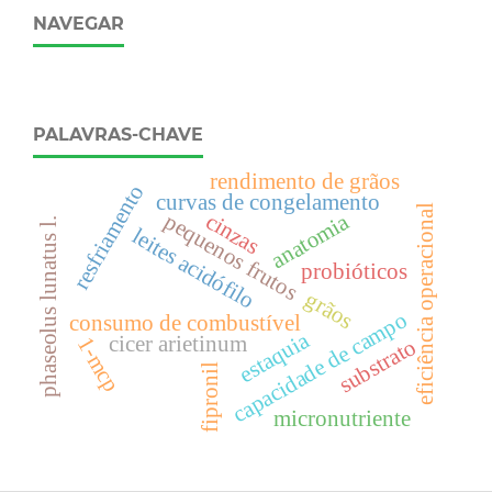
NAVEGAR
PALAVRAS-CHAVE
rendimento de grãos
resfriamento
curvas de congelamento
eficiência operacional
anatomia
pequenos frutos
cinzas
phaseolus lunatus l.
leites acidófilo
probióticos
grãos
capacidade de campo
consumo de combustível
estaquia
cicer arietinum
1-mcp
substrato
fipronil
micronutriente