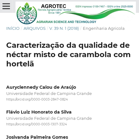
INÍCIO
/
ARQUIVOS
/
V. 39 N. 1 (2018)
/
Engenharia Agricola
Caracterização da qualidade de
néctar misto de carambola com
hortelã
Auryclennedy Calou de Araújo
Universidade Federal de Campina Grande
https://orcid.org/0000-0003-2847-0824
Flávio Luiz Honorato da Silva
Universidade Federal de Campina Grande
https://orcid.org/0000-0003-1307-3324
Josivanda Palmeira Gomes