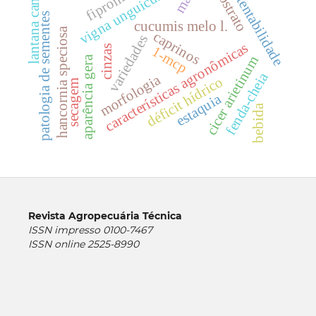
lantana camara
sustentabilidade
vigna unguiculata
substrato
fipronil
patologia de sementes
cucumis melo l.
hancornia speciosa
caprinos
variedades
características agronômicas
cinzas
1-mcp
cicer arietinum
aparência gera
fenda-cheia
morfologia
déficit hídrico
secagem
estaquia
bebida
Revista Agropecuária Técnica
ISSN impresso 0100-7467
ISSN online 2525-8990