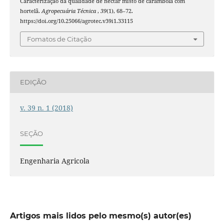
Caracterização da qualidade de néctar misto de carambola com
hortelã.
Agropecuária Técnica
,
39
(1), 68–72.
https://doi.org/10.25066/agrotec.v39i1.33115
Fomatos de Citação
EDIÇÃO
v. 39 n. 1 (2018)
SEÇÃO
Engenharia Agricola
Artigos mais lidos pelo mesmo(s) autor(es)