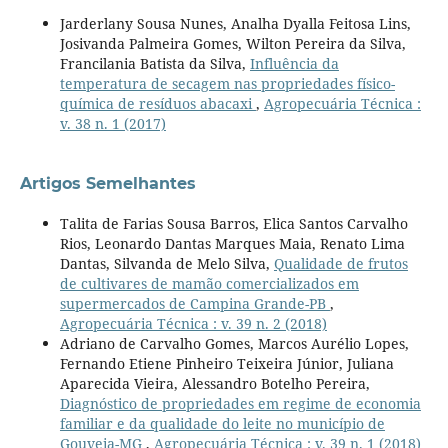
Jarderlany Sousa Nunes, Analha Dyalla Feitosa Lins,
Josivanda Palmeira Gomes, Wilton Pereira da Silva,
Francilania Batista da Silva,
Influência da
temperatura de secagem nas propriedades físico-
química de resíduos abacaxi
,
Agropecuária Técnica :
v. 38 n. 1 (2017)
Artigos Semelhantes
Talita de Farias Sousa Barros, Elica Santos Carvalho
Rios, Leonardo Dantas Marques Maia, Renato Lima
Dantas, Silvanda de Melo Silva,
Qualidade de frutos
de cultivares de mamão comercializados em
supermercados de Campina Grande-PB
,
Agropecuária Técnica : v. 39 n. 2 (2018)
Adriano de Carvalho Gomes, Marcos Aurélio Lopes,
Fernando Etiene Pinheiro Teixeira Júnior, Juliana
Aparecida Vieira, Alessandro Botelho Pereira,
Diagnóstico de propriedades em regime de economia
familiar e da qualidade do leite no município de
Gouveia-MG
,
Agropecuária Técnica : v. 39 n. 1 (2018)