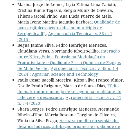
Marina Jorge de Lemos, Lígia Fátima Lima Calixto,
Cristina Kimie Togashi, Sérgio Muniz de Oliveira,
Thiers Pascoal Pinho, Ana Lúcia Puerro de Melo,
Maria Ivone Martins Jacintho Barbosa,
Qualidade de
ovos orgânicos produzidos no município de
Seropédica-RJ
,
Agropecuária Técnica : v. 36 n. 1
(2015)
Begna Janine Silva, Pedro Henrique Menezes,
Claudiana Véras, Normando Ribeiro-Filho,
Interação
entre Nitrogênio e Potássio na Modulação da
Produtividade e Qualidade Físico-Química de Espigas
de Milho Verde
,
Agropecuária Técnica : v. 45 n. 1-4
(2024): Agrarian Science and Technology
Paulo Cesar Bacolli Moreira, Kleso Silva Franco Júnior,
Giselle Prado Brigante, Marcio de Souza Dias,
Efeito
do maturador e manejo de secagem na qualidade do
café cereja descascado
,
Agropecuária Técnica : v. 41
n. 3-4 (2020)
Shara Borges, Pedro Henrique Menezes, Normando
Ribeiro-Filho, Márcia Roseane Targino de Oliveira,
Vânia da Silva Fraga,
Arroz vermelho no semiárido:
desafios hídricos, adubação orgânica e qualidade de