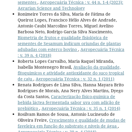
sementes
,
Agropecuária Técnica : v. 44 n. 1-4 (2023):
Agrarian Science and Technology
Ronimeire Torres da Silva, Maria de Fátima de
Queiroz Lopes, Francisco Hélio Alves de Andrade,
Antonio Caubí Marcolino Torres, Miguel Avelino
Barbosa Neto, Rodrigo Garcia Silva Nascimento,
Biometria de frutos e qualidade fisiológica de
sementes de Sesamum indicum oriundas de plantas
adubadas com esterco bovino
,
Agropecuária Técnica
: v. 39 n. 4 (2018)
Roberta Lopes Carvalho, Maria Raquel Miranda,
Isabella Montenegro Brasil,
Avaliação da qualidade,
fitoquimicos e atividade antioxidante do suco tropical
de caju
,
Agropecuária Técnica : v. 32 n. 1 (2011)
Renata Rodrigues de Lima Silva, Hanna Mayara Brito
Rodrigues de Morais, Ana Nery Alves Martins, Dyego
da Costa Santos,
Caracterização físico-química de
bebida láctea fermentada sabor uva com adição de
prebiótico
,
Agropecuária Técnica : v. 35 n. 1 (2014)
Rosilvam Ramos de Sousa, Antonio Lucineudo de
Oliveira Freire,
Crescimento e qualidade de mudas de
faveleira em função do substrato e níveis de água
,
Agropecuária Técnica : v. 39 n. 4 (2018)