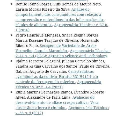
Denise Josino Soares, Luís Gomes de Moura Neto,
Larissa Morais Ribeiro da Silva,
Análise do
comportamento dos consumidores com relação à
compreensão e entendimento das informações dos
rótulos de alimentos
,
Agropecuária Técnica : v. 37 n.
1 (2016)
Pedro Henrique Menezes, Shara Regina Borges,
Márcia Roseane Targino de Oliveira, Normando
Ribeiro-Filho,
Secagem de Variedade de Arroz
Vermelho, Caqui e Maranhão
,
Agropecuária Técnica :
v. 44 n. 1-4 (2023): Agrarian Science and Technology
Djalma Ferreira Pelegrini, Juliana Carvalho Simões,
Sandra Regina Carvalho dos Santos, Paulo de Oliveira,
Gabriel Augusto de Carvalho,
Características
agronômicas da cultivar Paraíso MG H419-1 e o
controle da ferrugem do cafeeiro
,
Agropecuária
Técnica : v. 42 n. 1-4 (2021)
Rúbia Martins Bernardes Ramos, Evandro Roberto
Alves, Alexandre de Faria Lima,
Avaliação do
desenvolvimento de alface crespa cultivar Vera:
absorção de ferro e chumbo
,
Agropecuária Técnica :
v. 38 n. 4 (2017)