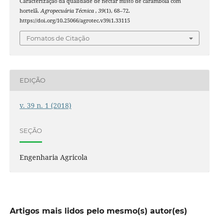
Caracterização da qualidade de néctar misto de carambola com
hortelã.
Agropecuária Técnica
,
39
(1), 68–72.
https://doi.org/10.25066/agrotec.v39i1.33115
Fomatos de Citação
EDIÇÃO
v. 39 n. 1 (2018)
SEÇÃO
Engenharia Agricola
Artigos mais lidos pelo mesmo(s) autor(es)