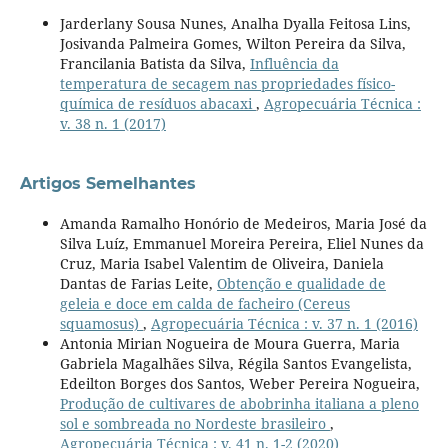
Jarderlany Sousa Nunes, Analha Dyalla Feitosa Lins,
Josivanda Palmeira Gomes, Wilton Pereira da Silva,
Francilania Batista da Silva,
Influência da
temperatura de secagem nas propriedades físico-
química de resíduos abacaxi
,
Agropecuária Técnica :
v. 38 n. 1 (2017)
Artigos Semelhantes
Amanda Ramalho Honório de Medeiros, Maria José da
Silva Luíz, Emmanuel Moreira Pereira, Eliel Nunes da
Cruz, Maria Isabel Valentim de Oliveira, Daniela
Dantas de Farias Leite,
Obtenção e qualidade de
geleia e doce em calda de facheiro (Cereus
squamosus)
,
Agropecuária Técnica : v. 37 n. 1 (2016)
Antonia Mirian Nogueira de Moura Guerra, Maria
Gabriela Magalhães Silva, Régila Santos Evangelista,
Edeilton Borges dos Santos, Weber Pereira Nogueira,
Produção de cultivares de abobrinha italiana a pleno
sol e sombreada no Nordeste brasileiro
,
Agropecuária Técnica : v. 41 n. 1-2 (2020)