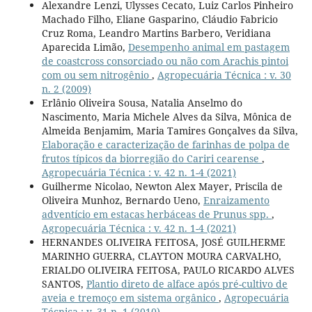
Alexandre Lenzi, Ulysses Cecato, Luiz Carlos Pinheiro
Machado Filho, Eliane Gasparino, Cláudio Fabricio
Cruz Roma, Leandro Martins Barbero, Veridiana
Aparecida Limão,
Desempenho animal em pastagem
de coastcross consorciado ou não com Arachis pintoi
com ou sem nitrogênio
,
Agropecuária Técnica : v. 30
n. 2 (2009)
Erlânio Oliveira Sousa, Natalia Anselmo do
Nascimento, Maria Michele Alves da Silva, Mônica de
Almeida Benjamim, Maria Tamires Gonçalves da Silva,
Elaboração e caracterização de farinhas de polpa de
frutos típicos da biorregião do Cariri cearense
,
Agropecuária Técnica : v. 42 n. 1-4 (2021)
Guilherme Nicolao, Newton Alex Mayer, Priscila de
Oliveira Munhoz, Bernardo Ueno,
Enraizamento
adventício em estacas herbáceas de Prunus spp.
,
Agropecuária Técnica : v. 42 n. 1-4 (2021)
HERNANDES OLIVEIRA FEITOSA, JOSÉ GUILHERME
MARINHO GUERRA, CLAYTON MOURA CARVALHO,
ERIALDO OLIVEIRA FEITOSA, PAULO RICARDO ALVES
SANTOS,
Plantio direto de alface após pré-cultivo de
aveia e tremoço em sistema orgânico
,
Agropecuária
Técnica : v. 31 n. 1 (2010)