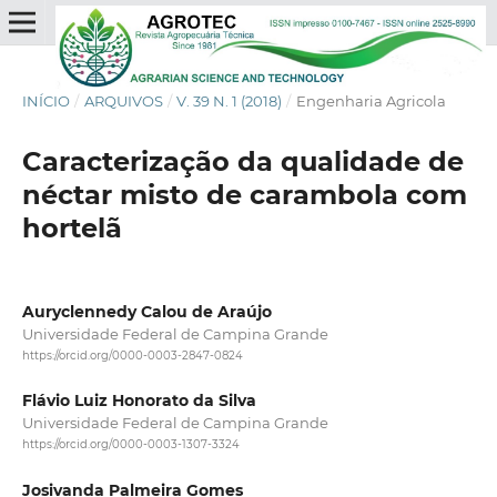
INÍCIO
/
ARQUIVOS
/
V. 39 N. 1 (2018)
/
Engenharia Agricola
Caracterização da qualidade de
néctar misto de carambola com
hortelã
Auryclennedy Calou de Araújo
Universidade Federal de Campina Grande
https://orcid.org/0000-0003-2847-0824
Flávio Luiz Honorato da Silva
Universidade Federal de Campina Grande
https://orcid.org/0000-0003-1307-3324
Josivanda Palmeira Gomes