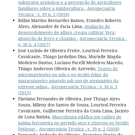
substratos orgânicos e a percepção de agricultores
familiares sobre a minhocultura
,
Agropecuária
Técnica : v. 39 n. 2 (2018)
Rúbia Martins Bernardes Ramos, Evandro Roberto
Alves, Alexandre de Faria Lima,
Avaliação do
desenvolvimento de alface crespa cultivar Vera:
absorção de ferro e chumbo
,
Agropecuária Técnica :
v. 38 n. 4 (2017)
José Lucínio de Oliveira Freire, Lourival Ferreira
Cavalcante, Thiago Jardelino Dias, Murielle Magda
Medeiros Dantas, Luciano Pacelli Medeiros Macedo,
Thiago Anderson Oliveira de Azevedo,
Teores de
micronutrientes no solo e no tecido foliar do
maracujazeiro amarelo sob uso de atenuantes do
estresse salino
,
Agropecuária Técnica : v. 36 n. 1
(2015)
Flaviano Fernandes de Oliveira, José Thyago Aires
Souza, Mileny dos Santos de Souza, Lourival Ferreira
Cavalcante, Guilherme Ferreira da Costa Lima, Jacinto
de Luna Batista,
Macrofauna edáfica em cultivo de
palma forrageira no período seco e chuvoso no Seridó
Potiguar
,
Agropecuária Técnica : v. 39 n. 2 (2018)
Fernanda Andrade de Oliveira, Francisco Vanies da