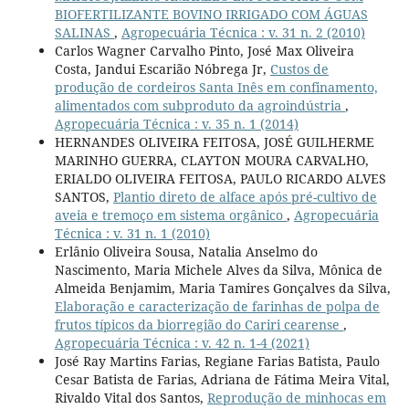
BIOFERTILIZANTE BOVINO IRRIGADO COM ÁGUAS
SALINAS
,
Agropecuária Técnica : v. 31 n. 2 (2010)
Carlos Wagner Carvalho Pinto, José Max Oliveira
Costa, Jandui Escarião Nóbrega Jr,
Custos de
produção de cordeiros Santa Inês em confinamento,
alimentados com subproduto da agroindústria
,
Agropecuária Técnica : v. 35 n. 1 (2014)
HERNANDES OLIVEIRA FEITOSA, JOSÉ GUILHERME
MARINHO GUERRA, CLAYTON MOURA CARVALHO,
ERIALDO OLIVEIRA FEITOSA, PAULO RICARDO ALVES
SANTOS,
Plantio direto de alface após pré-cultivo de
aveia e tremoço em sistema orgânico
,
Agropecuária
Técnica : v. 31 n. 1 (2010)
Erlânio Oliveira Sousa, Natalia Anselmo do
Nascimento, Maria Michele Alves da Silva, Mônica de
Almeida Benjamim, Maria Tamires Gonçalves da Silva,
Elaboração e caracterização de farinhas de polpa de
frutos típicos da biorregião do Cariri cearense
,
Agropecuária Técnica : v. 42 n. 1-4 (2021)
José Ray Martins Farias, Regiane Farias Batista, Paulo
Cesar Batista de Farias, Adriana de Fátima Meira Vital,
Rivaldo Vital dos Santos,
Reprodução de minhocas em