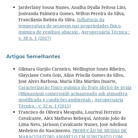
Jarderlany Sousa Nunes, Analha Dyalla Feitosa Lins,
Josivanda Palmeira Gomes, Wilton Pereira da Silva,
Francilania Batista da Silva,
Influência da
temperatura de secagem nas propriedades físico-
química de resíduos abacaxi
,
Agropecuária Técnica :
v. 38 n. 1 (2017)
Artigos Semelhantes
Gilmara Gurjão Carneiro, Wellington Souto Ribeiro,
Glayciane Costa Gois, Aline Priscila Gomes da Silva,
José Alves Barbosa, Maria Elita Martins Duarte,
Caracterização Fisico química do fruto abricó de praia
(Mimusopsis comersonii) armazenado sob atmosfera
modificada e condições ambientais
,
Agropecuária
Técnica : v. 32 n. 1 (2011)
Francisco de Oliveira Mesquita, Lourival Ferreira
Cavalcante, Alex Matheus Rebequi, Antonio João de
Lima Neto, Járisson Cavalcante Nunes, José Adeilson
Medeiros do Nascimento,
PRODUÇÃO DE MUDAS DE
MARACUJAZEIRO AMARELO EM SUBSTRATO COM