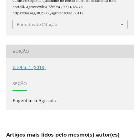
Caracterização da qualidade de néctar misto de carambola com
hortelã.
Agropecuária Técnica
,
39
(1), 68–72.
https://doi.org/10.25066/agrotec.v39i1.33115
Fomatos de Citação
EDIÇÃO
v. 39 n. 1 (2018)
SEÇÃO
Engenharia Agricola
Artigos mais lidos pelo mesmo(s) autor(es)