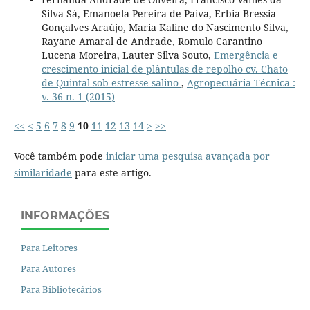
Silva Sá, Emanoela Pereira de Paiva, Erbia Bressia
Gonçalves Araújo, Maria Kaline do Nascimento Silva,
Rayane Amaral de Andrade, Romulo Carantino
Lucena Moreira, Lauter Silva Souto,
Emergência e
crescimento inicial de plântulas de repolho cv. Chato
de Quintal sob estresse salino
,
Agropecuária Técnica :
v. 36 n. 1 (2015)
<<
<
5
6
7
8
9
10
11
12
13
14
>
>>
Você também pode
iniciar uma pesquisa avançada por
similaridade
para este artigo.
INFORMAÇÕES
Para Leitores
Para Autores
Para Bibliotecários