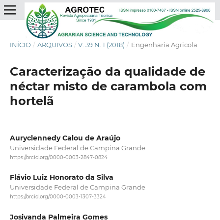
INÍCIO
/
ARQUIVOS
/
V. 39 N. 1 (2018)
/
Engenharia Agricola
Caracterização da qualidade de
néctar misto de carambola com
hortelã
Auryclennedy Calou de Araújo
Universidade Federal de Campina Grande
https://orcid.org/0000-0003-2847-0824
Flávio Luiz Honorato da Silva
Universidade Federal de Campina Grande
https://orcid.org/0000-0003-1307-3324
Josivanda Palmeira Gomes