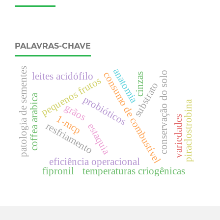
PALAVRAS-CHAVE
patologia de sementes
anatomia
consumo de combustível
conservação do solo
leites acidófilo
cinzas
pequenos frutos
substrato
coffea arabica
probióticos
piraclostrobina
grãos
1-mcp
variedades
resfriamento
estaquia
eficiência operacional
fipronil
temperaturas criogênicas