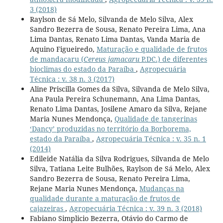
3 (2018)
Raylson de Sá Melo, Silvanda de Melo Silva, Alex
Sandro Bezerra de Sousa, Renato Pereira Lima, Ana
Lima Dantas, Renato Lima Dantas, Vanda Maria de
Aquino Figueiredo,
Maturação e qualidade de frutos
de mandacaru (
Cereus jamacaru
P.DC.) de diferentes
bioclimas do estado da Paraíba
,
Agropecuária
Técnica : v. 38 n. 3 (2017)
Aline Priscilla Gomes da Silva, Silvanda de Melo Silva,
Ana Paula Pereira Schunemann, Ana Lima Dantas,
Renato Lima Dantas, Josilene Amaro da Silva, Rejane
Maria Nunes Mendonça,
Qualidade de tangerinas
‘Dancy’ produzidas no território da Borborema,
estado da Paraíba
,
Agropecuária Técnica : v. 35 n. 1
(2014)
Edileide Natália da Silva Rodrigues, Silvanda de Melo
Silva, Tatiana Leite Bulhões, Raylson de Sá Melo, Alex
Sandro Bezerra de Sousa, Renato Pereira Lima,
Rejane Maria Nunes Mendonça,
Mudanças na
qualidade durante a maturação de frutos de
cajazeiras
,
Agropecuária Técnica : v. 39 n. 3 (2018)
Fabiano Simplicio Bezerra, Otávio do Carmo de