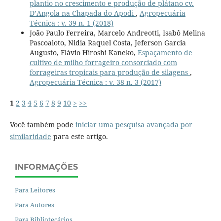
plantio no crescimento e produção de plátano cv.
D’Angola na Chapada do Apodi
,
Agropecuária
Técnica : v. 39 n. 1 (2018)
João Paulo Ferreira, Marcelo Andreotti, Isabô Melina
Pascoaloto, Nidia Raquel Costa, Jeferson Garcia
Augusto, Flávio Hiroshi Kaneko,
Espaçamento de
cultivo de milho forrageiro consorciado com
forrageiras tropicais para produção de silagens
,
Agropecuária Técnica : v. 38 n. 3 (2017)
1
2
3
4
5
6
7
8
9
10
>
>>
Você também pode
iniciar uma pesquisa avançada por
similaridade
para este artigo.
INFORMAÇÕES
Para Leitores
Para Autores
Para Bibliotecários