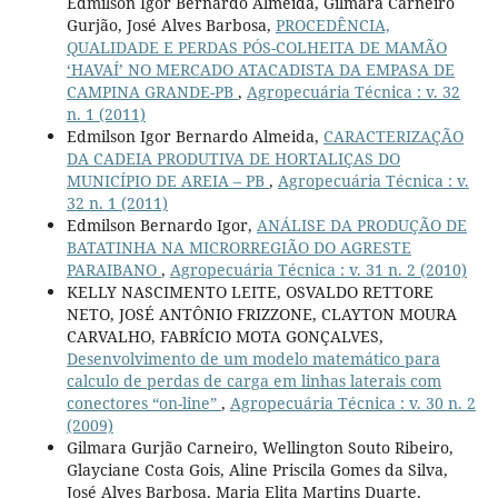
Edmilson Igor Bernardo Almeida, Gilmara Carneiro
Gurjão, José Alves Barbosa,
PROCEDÊNCIA,
QUALIDADE E PERDAS PÓS-COLHEITA DE MAMÃO
‘HAVAÍ’ NO MERCADO ATACADISTA DA EMPASA DE
CAMPINA GRANDE-PB
,
Agropecuária Técnica : v. 32
n. 1 (2011)
Edmilson Igor Bernardo Almeida,
CARACTERIZAÇÃO
DA CADEIA PRODUTIVA DE HORTALIÇAS DO
MUNICÍPIO DE AREIA – PB
,
Agropecuária Técnica : v.
32 n. 1 (2011)
Edmilson Bernardo Igor,
ANÁLISE DA PRODUÇÃO DE
BATATINHA NA MICRORREGIÃO DO AGRESTE
PARAIBANO
,
Agropecuária Técnica : v. 31 n. 2 (2010)
KELLY NASCIMENTO LEITE, OSVALDO RETTORE
NETO, JOSÉ ANTÔNIO FRIZZONE, CLAYTON MOURA
CARVALHO, FABRÍCIO MOTA GONÇALVES,
Desenvolvimento de um modelo matemático para
calculo de perdas de carga em linhas laterais com
conectores “on-line”
,
Agropecuária Técnica : v. 30 n. 2
(2009)
Gilmara Gurjão Carneiro, Wellington Souto Ribeiro,
Glayciane Costa Gois, Aline Priscila Gomes da Silva,
José Alves Barbosa, Maria Elita Martins Duarte,