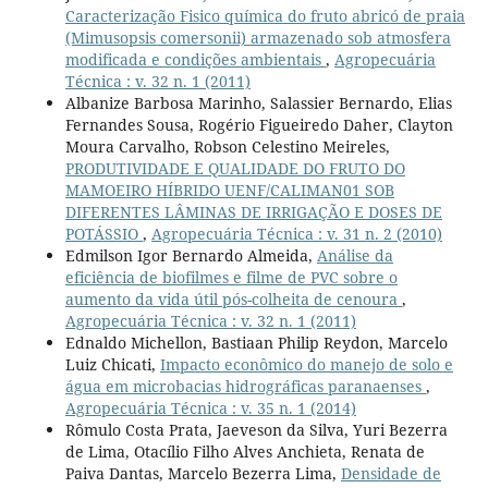
Caracterização Fisico química do fruto abricó de praia
(Mimusopsis comersonii) armazenado sob atmosfera
modificada e condições ambientais
,
Agropecuária
Técnica : v. 32 n. 1 (2011)
Albanize Barbosa Marinho, Salassier Bernardo, Elias
Fernandes Sousa, Rogério Figueiredo Daher, Clayton
Moura Carvalho, Robson Celestino Meireles,
PRODUTIVIDADE E QUALIDADE DO FRUTO DO
MAMOEIRO HÍBRIDO UENF/CALIMAN01 SOB
DIFERENTES LÂMINAS DE IRRIGAÇÃO E DOSES DE
POTÁSSIO
,
Agropecuária Técnica : v. 31 n. 2 (2010)
Edmilson Igor Bernardo Almeida,
Análise da
eficiência de biofilmes e filme de PVC sobre o
aumento da vida útil pós-colheita de cenoura
,
Agropecuária Técnica : v. 32 n. 1 (2011)
Ednaldo Michellon, Bastiaan Philip Reydon, Marcelo
Luiz Chicati,
Impacto econômico do manejo de solo e
água em microbacias hidrográficas paranaenses
,
Agropecuária Técnica : v. 35 n. 1 (2014)
Rômulo Costa Prata, Jaeveson da Silva, Yuri Bezerra
de Lima, Otacílio Filho Alves Anchieta, Renata de
Paiva Dantas, Marcelo Bezerra Lima,
Densidade de