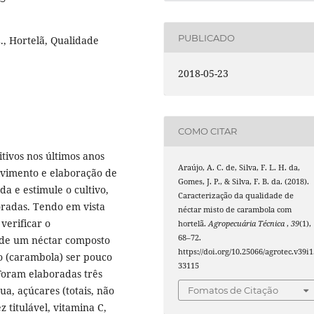
PUBLICADO
, Hortelã, Qualidade
2018-05-23
COMO CITAR
tivos nos últimos anos
Araújo, A. C. de, Silva, F. L. H. da,
lvimento e elaboração de
Gomes, J. P., & Silva, F. B. da. (2018).
 e estimule o cultivo,
Caracterização da qualidade de
radas. Tendo em vista
néctar misto de carambola com
 verificar o
hortelã.
Agropecuária Técnica
,
39
(1),
68–72.
 de um néctar composto
https://doi.org/10.25066/agrotec.v39i1
o (carambola) ser pouco
33115
Foram elaboradas três
a, açúcares (totais, não
Fomatos de Citação
 titulável, vitamina C,