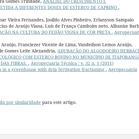
ara Gomes Trindade,
ANALISE DO CRESCIMENTO E
TIDA A DIFERENTES DOSES DE ESTERCO DE CAPRINO
,
r Vieira Fernandes, Josildo Alves Pinheiro, Erlanyson Sampaio
cius de Araújo Viana, Luís de França Camboim neto, Albanise Bar
GAÇÃO NA CULTURA DO FEIJÃO VIGNA DE COR PRETA
,
Agropecuár
a Araújo, Franciezer Vicente de Lima, Vandeilson Lemos Araújo,
le Gomes Leite Alexandria,
ADUBAÇÃO DO ALGODOEIRO HERBÁC
COLÓGICO COM ESTERCO BOVINO NO MUNICÍPIO DE ITAPORANG
 DAS FIBRAS.
,
Agropecuária Técnica : v. 32 n. 1 (2011)
 in a greenhouse with drip fertigation fractioning
,
Agropecuária
da por similaridade
para este artigo.