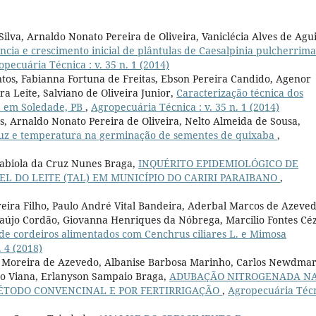
ilva, Arnaldo Nonato Pereira de Oliveira, Vaniclécia Alves de Agui
cia e crescimento inicial de plântulas de Caesalpinia pulcherrima
pecuária Técnica : v. 35 n. 1 (2014)
tos, Fabianna Fortuna de Freitas, Ebson Pereira Candido, Agenor
ra Leite, Salviano de Oliveira Junior,
Caracterização técnica dos
a em Soledade, PB
,
Agropecuária Técnica : v. 35 n. 1 (2014)
s, Arnaldo Nonato Pereira de Oliveira, Nelto Almeida de Sousa,
 luz e temperatura na germinação de sementes de quixaba
,
Fabiola da Cruz Nunes Braga,
INQUÉRITO EPIDEMIOLÓGICO DE
L DO LEITE (TAL) EM MUNICÍPIO DO CARIRI PARAIBANO
,
reira Filho, Paulo André Vital Bandeira, Aderbal Marcos de Azeve
aújo Cordão, Giovanna Henriques da Nóbrega, Marcilio Fontes Céz
 de cordeiros alimentados com Cenchrus ciliares L. e Mimosa
 4 (2018)
ito Moreira de Azevedo, Albanise Barbosa Marinho, Carlos Newdma
újo Viana, Erlanyson Sampaio Braga,
ADUBAÇÃO NITROGENADA N
ÉTODO CONVENCINAL E POR FERTIRRIGAÇÃO
,
Agropecuária Téc