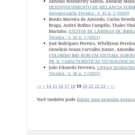
Antonio Wanderley Santos, Annielly May
DESENVOLVIMENTO DE MELANCIA SUBME
Agropecuária Técnica : v. 31 n. 2 (2010)
Benito Moreira de Azevedo, Carlos Newdma
Braga, André Rufino Campêlo, Thales Viní
Marinho,
EFEITOS DE LÂMINAS DE IRRI
Técnica : v. 32 n. 1 (2011)
José Rodrigues Pereira, Whéllyson Pereir
Genelicio Souza Carvalho Junior, Amonike
COLORIDO BRS RUBI EM SISTEMA AGROE
PB. II. CARACTERÍSTICAS TECNOLÓGICAS
João Eduardo Ferreira,
Lettuce production
Técnica : v. 36 n. 1 (2015)
<<
<
14
15
16
17
18
19
20
21
22
23
>
>>
Você também pode
iniciar uma pesquisa avança