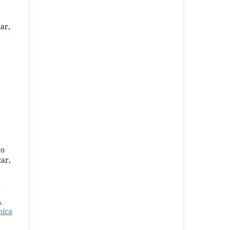
ar,
do
ar,
r
A
nica