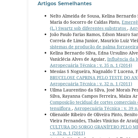
Artigos Semelhantes
Nelto Almeida de Sousa, Kelina Bernardo S
Maria do Socorro de Caldas Pinto,
Emergên
(L.) Swartz sob diferentes substratos
,
Agro
João Paulo Farias Ramos, Edson Mauro San
Correia de Lima Junior, Mauricio Luiz Viei
sistemas de produção de palma forrageir
Kelina Bernardo Silva, Edna Ursulino Alve
Vaniclécia Alves de Aguiar,
Influência da
Agropecuária Técnica : v. 35 n. 1 (2014)
Messias S Nogueira, Nagnaldo T Lucena, 
BRUCELOSE CAPRINA PELO TESTE DO ANE
Agropecuária Técnica : v. 32 n. 1 (2011)
Uilma Laurentino da Silva, José Morais Pe
Silva, Rayanna Campos Ferreira, Maiza Ar
Composição tecidual de cortes comerciais
tenuiflora
,
Agropecuária Técnica : v. 39 n.
Olienaide Ribeiro de Oliveira Pinto, Ben
Vieira Fernandes, Thales Vinícius de Ara
CULTURA DO SORGO GRANÍFERO PELO M
: v. 32 n. 1 (2011)