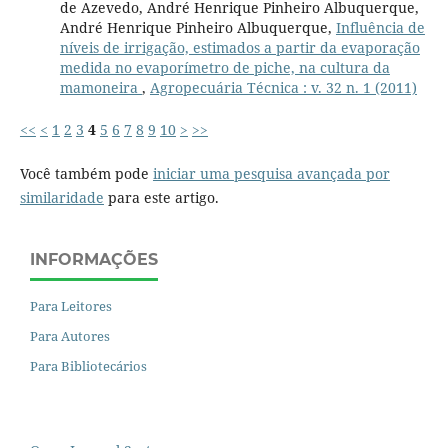
de Azevedo, André Henrique Pinheiro Albuquerque,
André Henrique Pinheiro Albuquerque,
Influência de
níveis de irrigação, estimados a partir da evaporação
medida no evaporímetro de piche, na cultura da
mamoneira
,
Agropecuária Técnica : v. 32 n. 1 (2011)
<<
<
1
2
3
4
5
6
7
8
9
10
>
>>
Você também pode
iniciar uma pesquisa avançada por
similaridade
para este artigo.
INFORMAÇÕES
Para Leitores
Para Autores
Para Bibliotecários