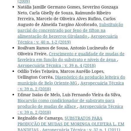
(2009)
Natália Jamille Germano Gomes, Severino Gonzaga
Neto, Carla Giselly de Souza, Raimundo Ribeiro
Ferreira, Marcelo de Oliveira Alves Rufino, Carlos
Augusto de Almeida Targino Alcoforado,
Substituição
parcial do concentrado por feno de tifton na
alimentação de bezerros Girolando
,
Agropecuária
Técnica : v. 40 n. 1-2 (2019)
Rosilvam Ramos de Sousa, Antonio Lucineudo de
Oliveira Freire,
Crescimento e qualidade de mudas de
faveleira em função do substrato e níveis de água
,
Agropecuária Técnica : v. 39 n. 4 (2018)
Odílio Teles Teixeira, Marcos Aurélio Lopes,
Uellington Corrêa,
Diagnóstico da produção leiteira do
município de Belo Oriente-MG
,
Agropecuária Técnica
: v. 39 n. 2 (2018)
Edmar Isaias de Melo, Luis Fernando Vieira da Silva,
Biocarvão como condicionador de substrato para
produção de mudas de alface
,
Agropecuária Técnica
: v. 39 n. 2 (2018)
Reginaldo de Camargo,
SUBSTRATOS PARA
PRODUÇÃO DE MUDAS DE MORINGA OLEIFERA L. EM
BANDEJAS
,
Agropecuária Técnica : v. 32 n. 1 (2011)