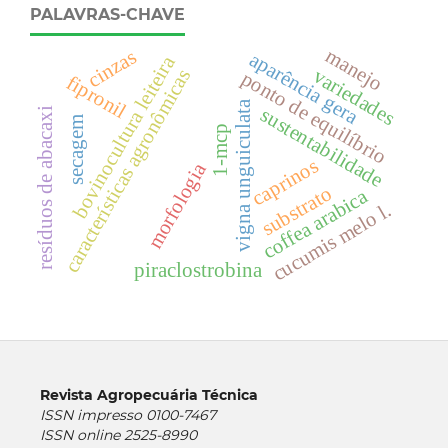
PALAVRAS-CHAVE
manejo
cinzas
aparência gera
bovinocultura leiteira
variedades
características agronômicas
ponto de equilíbrio
fipronil
vigna unguiculata
sustentabilidade
resíduos de abacaxi
secagem
1-mcp
caprinos
morfologia
substrato
coffea arabica
cucumis melo l.
piraclostrobina
Revista Agropecuária Técnica
ISSN impresso 0100-7467
ISSN online 2525-8990