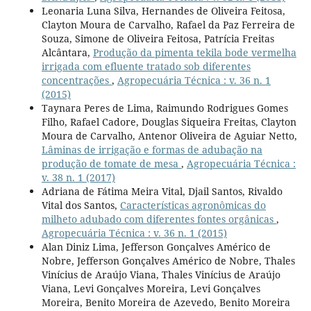
Leonaria Luna Silva, Hernandes de Oliveira Feitosa,
Clayton Moura de Carvalho, Rafael da Paz Ferreira de
Souza, Simone de Oliveira Feitosa, Patrícia Freitas
Alcântara,
Produção da pimenta tekila bode vermelha
irrigada com efluente tratado sob diferentes
concentrações
,
Agropecuária Técnica : v. 36 n. 1
(2015)
Taynara Peres de Lima, Raimundo Rodrigues Gomes
Filho, Rafael Cadore, Douglas Siqueira Freitas, Clayton
Moura de Carvalho, Antenor Oliveira de Aguiar Netto,
Lâminas de irrigação e formas de adubação na
produção de tomate de mesa
,
Agropecuária Técnica :
v. 38 n. 1 (2017)
Adriana de Fátima Meira Vital, Djail Santos, Rivaldo
Vital dos Santos,
Características agronômicas do
milheto adubado com diferentes fontes orgânicas
,
Agropecuária Técnica : v. 36 n. 1 (2015)
Alan Diniz Lima, Jefferson Gonçalves Américo de
Nobre, Jefferson Gonçalves Américo de Nobre, Thales
Vinícius de Araújo Viana, Thales Vinícius de Araújo
Viana, Levi Gonçalves Moreira, Levi Gonçalves
Moreira, Benito Moreira de Azevedo, Benito Moreira