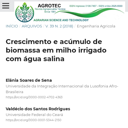
INÍCIO
/
ARQUIVOS
/
V. 39 N. 2 (2018)
/
Engenharia Agricola
Crescimento e acúmulo de
biomassa em milho irrigado
com água salina
Elânia Soares de Sena
Universidade da Integração Internacional da Lusofonia Afro-
Brasileira
https://orcid.org/0000-0002-4702-4363
Valdécio dos Santos Rodrigues
Universidade Federal do Ceará
https://orcid.org/0000-0001-5344-2150