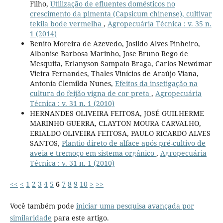
Filho,
Utilização de efluentes domésticos no
crescimento da pimenta (Capsicum chinense), cultivar
tekila bode vermelha
,
Agropecuária Técnica : v. 35 n.
1 (2014)
Benito Moreira de Azevedo, Josildo Alves Pinheiro,
Albanise Barbosa Marinho, Jose Bruno Rego de
Mesquita, Erlanyson Sampaio Braga, Carlos Newdmar
Vieira Fernandes, Thales Vinícios de Araújo Viana,
Antonia Clemilda Nunes,
Efeitos da insetigação na
cultura do feijão vigna de cor preta
,
Agropecuária
Técnica : v. 31 n. 1 (2010)
HERNANDES OLIVEIRA FEITOSA, JOSÉ GUILHERME
MARINHO GUERRA, CLAYTON MOURA CARVALHO,
ERIALDO OLIVEIRA FEITOSA, PAULO RICARDO ALVES
SANTOS,
Plantio direto de alface após pré-cultivo de
aveia e tremoço em sistema orgânico
,
Agropecuária
Técnica : v. 31 n. 1 (2010)
<<
<
1
2
3
4
5
6
7
8
9
10
>
>>
Você também pode
iniciar uma pesquisa avançada por
similaridade
para este artigo.