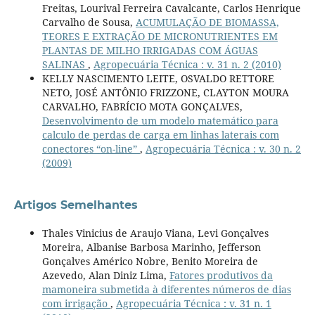
Freitas, Lourival Ferreira Cavalcante, Carlos Henrique
Carvalho de Sousa,
ACUMULAÇÃO DE BIOMASSA,
TEORES E EXTRAÇÃO DE MICRONUTRIENTES EM
PLANTAS DE MILHO IRRIGADAS COM ÁGUAS
SALINAS
,
Agropecuária Técnica : v. 31 n. 2 (2010)
KELLY NASCIMENTO LEITE, OSVALDO RETTORE
NETO, JOSÉ ANTÔNIO FRIZZONE, CLAYTON MOURA
CARVALHO, FABRÍCIO MOTA GONÇALVES,
Desenvolvimento de um modelo matemático para
calculo de perdas de carga em linhas laterais com
conectores “on-line”
,
Agropecuária Técnica : v. 30 n. 2
(2009)
Artigos Semelhantes
Thales Vinicius de Araujo Viana, Levi Gonçalves
Moreira, Albanise Barbosa Marinho, Jefferson
Gonçalves Américo Nobre, Benito Moreira de
Azevedo, Alan Diniz Lima,
Fatores produtivos da
mamoneira submetida à diferentes números de dias
com irrigação
,
Agropecuária Técnica : v. 31 n. 1