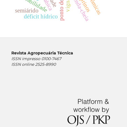
variabilidade
caprinos
fenda-cheia
semiárido
déficit hídrico
Revista Agropecuária Técnica
ISSN impresso 0100-7467
ISSN online 2525-8990