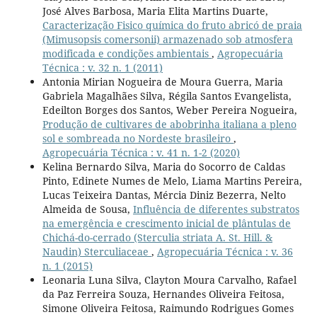
José Alves Barbosa, Maria Elita Martins Duarte,
Caracterização Fisico química do fruto abricó de praia
(Mimusopsis comersonii) armazenado sob atmosfera
modificada e condições ambientais
,
Agropecuária
Técnica : v. 32 n. 1 (2011)
Antonia Mirian Nogueira de Moura Guerra, Maria
Gabriela Magalhães Silva, Régila Santos Evangelista,
Edeilton Borges dos Santos, Weber Pereira Nogueira,
Produção de cultivares de abobrinha italiana a pleno
sol e sombreada no Nordeste brasileiro
,
Agropecuária Técnica : v. 41 n. 1-2 (2020)
Kelina Bernardo Silva, Maria do Socorro de Caldas
Pinto, Edinete Numes de Melo, Liama Martins Pereira,
Lucas Teixeira Dantas, Mércia Diniz Bezerra, Nelto
Almeida de Sousa,
Influência de diferentes substratos
na emergência e crescimento inicial de plântulas de
Chichá-do-cerrado (Sterculia striata A. St. Hill. &
Naudin) Sterculiaceae
,
Agropecuária Técnica : v. 36
n. 1 (2015)
Leonaria Luna Silva, Clayton Moura Carvalho, Rafael
da Paz Ferreira Souza, Hernandes Oliveira Feitosa,
Simone Oliveira Feitosa, Raimundo Rodrigues Gomes