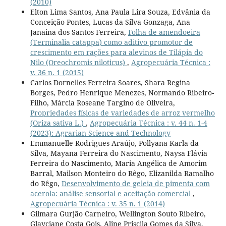
(2010)
Elton Lima Santos, Ana Paula Lira Souza, Edvânia da
Conceição Pontes, Lucas da Silva Gonzaga, Ana
Janaina dos Santos Ferreira,
Folha de amendoeira
(Terminalia catappa) como aditivo promotor de
crescimento em rações para alevinos de Tilápia do
Nilo (Oreochromis niloticus)
,
Agropecuária Técnica :
v. 36 n. 1 (2015)
Carlos Dornelles Ferreira Soares, Shara Regina
Borges, Pedro Henrique Menezes, Normando Ribeiro-
Filho, Márcia Roseane Targino de Oliveira,
Propriedades físicas de variedades de arroz vermelho
(Oriza sativa L.)
,
Agropecuária Técnica : v. 44 n. 1-4
(2023): Agrarian Science and Technology
Emmanuelle Rodrigues Araújo, Pollyana Karla da
Silva, Mayana Ferreira do Nascimento, Naysa Flávia
Ferreira do Nascimento, Maria Angélica de Amorim
Barral, Mailson Monteiro do Rêgo, Elizanilda Ramalho
do Rêgo,
Desenvolvimento de geleia de pimenta com
acerola: análise sensorial e aceitação comercial
,
Agropecuária Técnica : v. 35 n. 1 (2014)
Gilmara Gurjão Carneiro, Wellington Souto Ribeiro,
Glayciane Costa Gois, Aline Priscila Gomes da Silva,