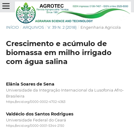
INÍCIO
/
ARQUIVOS
/
V. 39 N. 2 (2018)
/
Engenharia Agricola
Crescimento e acúmulo de
biomassa em milho irrigado
com água salina
Elânia Soares de Sena
Universidade da Integração Internacional da Lusofonia Afro-
Brasileira
https://orcid.org/0000-0002-4702-4363
Valdécio dos Santos Rodrigues
Universidade Federal do Ceará
https://orcid.org/0000-0001-5344-2150