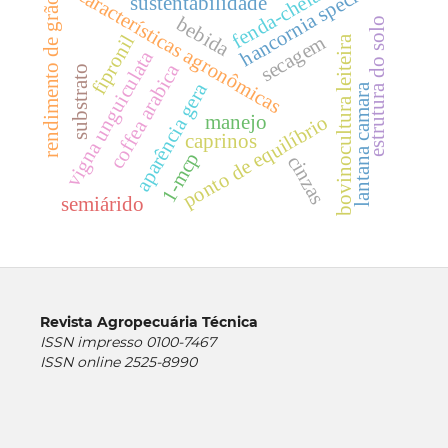
hancornia speciosa
características agronômicas
fenda-cheia
rendimento de grãos
sustentabilidade
bebida
estrutura do solo
secagem
fipronil
bovinocultura leiteira
vigna unguiculata
coffea arabica
substrato
aparência gera
lantana camara
manejo
ponto de equilíbrio
caprinos
1-mcp
cinzas
semiárido
Revista Agropecuária Técnica
ISSN impresso 0100-7467
ISSN online 2525-8990