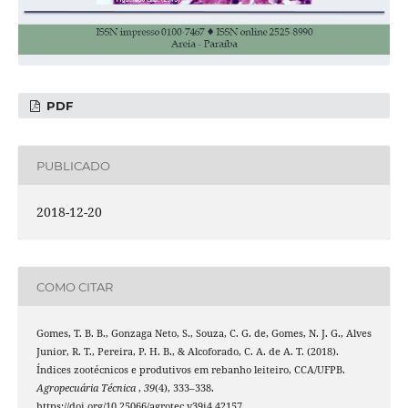
PDF
PUBLICADO
2018-12-20
COMO CITAR
Gomes, T. B. B., Gonzaga Neto, S., Souza, C. G. de, Gomes, N. J. G., Alves
Junior, R. T., Pereira, P. H. B., & Alcoforado, C. A. de A. T. (2018).
Índices zootécnicos e produtivos em rebanho leiteiro, CCA/UFPB.
Agropecuária Técnica
,
39
(4), 333–338.
https://doi.org/10.25066/agrotec.v39i4.42157