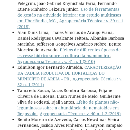
Pelegrini, João Gabriel Knynichala Faria, Fernando
Etiene Pinheiro Teixeira Júnior,
Uso de ferramentas
de gestão na atividade leiteira: um estudo multicasos
em Uberlândia, MG
,
Agropecuária Técnica : v. 39 n. 1
(2018)
Alan Diniz Lima, Thales Vinicius de Araújo Viana,
Daniel Rodrigues Cavalcante Feitosa, Albanise Barbosa
Marinho, Jefferson Gonçalves Américo Nobre, Benito
Moreira de Azevedo,
Efeitos de diferentes épocas de
estresse hídrico sobre a cultura da mamoneira
,
Agropecuária Técnica : v. 31 n. 1 (2010)
Edmilson Igor Bernardo Almeida,
CARACTERIZAÇÃO
DA CADEIA PRODUTIVA DE HORTALIÇAS DO
MUNICÍPIO DE AREIA – PB
,
Agropecuária Técnica : v.
32 n. 1 (2011)
Tancredo Souza, Lucas Sombra Barbosa, Edjane
Oliveira de Lucena, Luan Nunes de Melo, Guilherme
Silva de Podestá, Djail Santos,
Efeito de plantas não-
leguminosas sobre a abundância de nematoides em
Regossolo
,
Agropecuária Técnica : v. 40 n. 1-2 (2019)
Benito Moreira de Azevedo, Carlos Newdmar Vieira
Fernandes, Josildo Alves Pinheiro, Erlanyson Sampaio