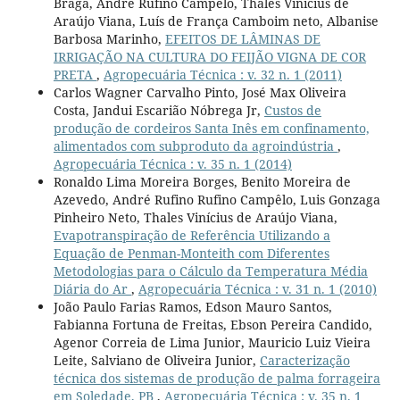
Braga, André Rufino Campêlo, Thales Vinícius de
Araújo Viana, Luís de França Camboim neto, Albanise
Barbosa Marinho,
EFEITOS DE LÂMINAS DE
IRRIGAÇÃO NA CULTURA DO FEIJÃO VIGNA DE COR
PRETA
,
Agropecuária Técnica : v. 32 n. 1 (2011)
Carlos Wagner Carvalho Pinto, José Max Oliveira
Costa, Jandui Escarião Nóbrega Jr,
Custos de
produção de cordeiros Santa Inês em confinamento,
alimentados com subproduto da agroindústria
,
Agropecuária Técnica : v. 35 n. 1 (2014)
Ronaldo Lima Moreira Borges, Benito Moreira de
Azevedo, André Rufino Rufino Campêlo, Luis Gonzaga
Pinheiro Neto, Thales Vinícius de Araújo Viana,
Evapotranspiração de Referência Utilizando a
Equação de Penman-Monteith com Diferentes
Metodologias para o Cálculo da Temperatura Média
Diária do Ar
,
Agropecuária Técnica : v. 31 n. 1 (2010)
João Paulo Farias Ramos, Edson Mauro Santos,
Fabianna Fortuna de Freitas, Ebson Pereira Candido,
Agenor Correia de Lima Junior, Mauricio Luiz Vieira
Leite, Salviano de Oliveira Junior,
Caracterização
técnica dos sistemas de produção de palma forrageira
em Soledade, PB
,
Agropecuária Técnica : v. 35 n. 1