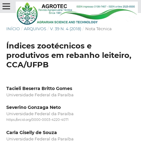
INÍCIO
/
ARQUIVOS
/
V. 39 N. 4 (2018)
/
Nota Técnica
Índices zootécnicos e
produtivos em rebanho leiteiro,
CCA/UFPB
Tacieli Beserra Britto Gomes
Universidade Federal da Paraíba
Severino Gonzaga Neto
Universidade Federal da Paraíba
https://orcid.org/0000-0003-4220-4071
Carla Giselly de Souza
Universidade Federal da Paraíba