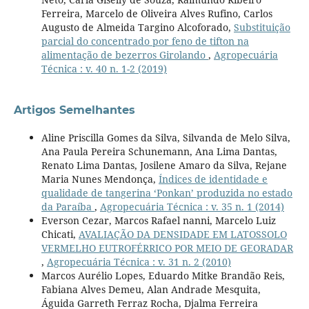
Ferreira, Marcelo de Oliveira Alves Rufino, Carlos
Augusto de Almeida Targino Alcoforado,
Substituição
parcial do concentrado por feno de tifton na
alimentação de bezerros Girolando
,
Agropecuária
Técnica : v. 40 n. 1-2 (2019)
Artigos Semelhantes
Aline Priscilla Gomes da Silva, Silvanda de Melo Silva,
Ana Paula Pereira Schunemann, Ana Lima Dantas,
Renato Lima Dantas, Josilene Amaro da Silva, Rejane
Maria Nunes Mendonça,
Índices de identidade e
qualidade de tangerina ‘Ponkan’ produzida no estado
da Paraíba
,
Agropecuária Técnica : v. 35 n. 1 (2014)
Everson Cezar, Marcos Rafael nanni, Marcelo Luiz
Chicati,
AVALIAÇÃO DA DENSIDADE EM LATOSSOLO
VERMELHO EUTROFÉRRICO POR MEIO DE GEORADAR
,
Agropecuária Técnica : v. 31 n. 2 (2010)
Marcos Aurélio Lopes, Eduardo Mitke Brandão Reis,
Fabiana Alves Demeu, Alan Andrade Mesquita,
Águida Garreth Ferraz Rocha, Djalma Ferreira