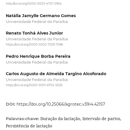
http://orcid.org/0000-0003-4701-0954
Natália Jamylle Germano Gomes
Universidade Federal da Paraíba
Renato Tonhá Alves Junior
Universidade Federal da Paraíba
https://orcid.org/0000-0002-7529-7086
Pedro Henrique Borba Pereira
Universidade Federal da Paraíba
Carlos Augusto de Almeida Targino Alcoforado
Universidade Federal da Paraíba
https://orcid.org/0000-0001-6702-5526
DOI:
https://doi.org/10.25066/agrotec.v39i4.42157
Duração da lactação, Intervalo de partos,
Palavras-chave:
Persistência de lactação