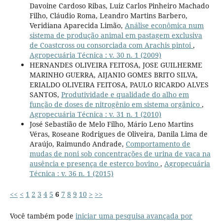
Davoine Cardoso Ribas, Luiz Carlos Pinheiro Machado
Filho, Cláudio Roma, Leandro Martins Barbero,
Veridiana Aparecida Limão,
Análise econômica num
sistema de produção animal em pastagem exclusiva
de Coastcross ou consorciada com Arachis pintoi
,
Agropecuária Técnica : v. 30 n. 1 (2009)
HERNANDES OLIVEIRA FEITOSA, JOSE GUILHERME
MARINHO GUERRA, AIJANIO GOMES BRITO SILVA,
ERIALDO OLIVEIRA FEITOSA, PAULO RICARDO ALVES
SANTOS,
Produtividade e qualidade do alho em
função de doses de nitrogênio em sistema orgânico
,
Agropecuária Técnica : v. 31 n. 1 (2010)
José Sebastião de Melo Filho, Mário Leno Martins
Véras, Roseane Rodrigues de Oliveira, Danila Lima de
Araújo, Raimundo Andrade,
Comportamento de
mudas de noni sob concentrações de urina de vaca na
ausência e presença de esterco bovino
,
Agropecuária
Técnica : v. 36 n. 1 (2015)
<<
<
1
2
3
4
5
6
7
8
9
10
>
>>
Você também pode
iniciar uma pesquisa avançada por