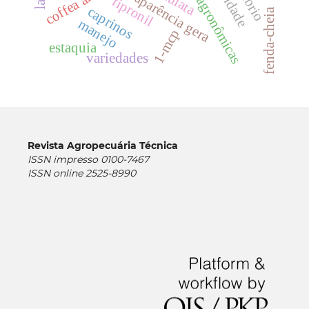
coffea arabica
aparência gera
fipronil
caprinos
fenda-cheia
manejo
1-mcp
estaquia
variedades
Revista Agropecuária Técnica
ISSN impresso 0100-7467
ISSN online 2525-8990