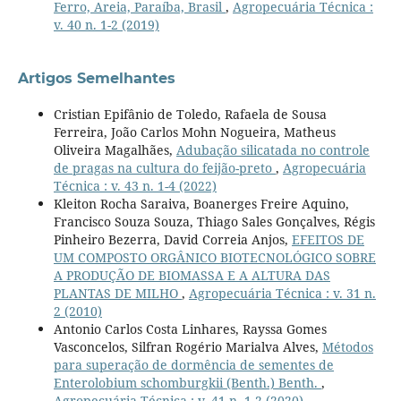
Ferro, Areia, Paraíba, Brasil
,
Agropecuária Técnica :
v. 40 n. 1-2 (2019)
Artigos Semelhantes
Cristian Epifânio de Toledo, Rafaela de Sousa
Ferreira, João Carlos Mohn Nogueira, Matheus
Oliveira Magalhães,
Adubação silicatada no controle
de pragas na cultura do feijão-preto
,
Agropecuária
Técnica : v. 43 n. 1-4 (2022)
Kleiton Rocha Saraiva, Boanerges Freire Aquino,
Francisco Souza Souza, Thiago Sales Gonçalves, Régis
Pinheiro Bezerra, David Correia Anjos,
EFEITOS DE
UM COMPOSTO ORGÂNICO BIOTECNOLÓGICO SOBRE
A PRODUÇÃO DE BIOMASSA E A ALTURA DAS
PLANTAS DE MILHO
,
Agropecuária Técnica : v. 31 n.
2 (2010)
Antonio Carlos Costa Linhares, Rayssa Gomes
Vasconcelos, Silfran Rogério Marialva Alves,
Métodos
para superação de dormência de sementes de
Enterolobium schomburgkii (Benth.) Benth.
,
Agropecuária Técnica : v. 41 n. 1-2 (2020)