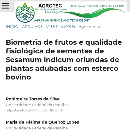
INÍCIO
/
ARQUIVOS
/
V. 39 N. 4 (2018)
/
Agronomia
Biometria de frutos e qualidade
fisiológica de sementes de
Sesamum indicum oriundas de
plantas adubadas com esterco
bovino
Ronimeire Torres da Silva
Universidade Federal da Paraíba
https://orcid.org/0000-0002-8362-3056
Maria de Fátima de Queiroz Lopes
Universidade Federal da Paraíba