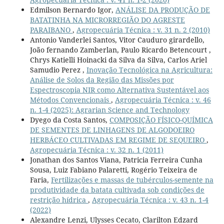
Edmilson Bernardo Igor,
ANÁLISE DA PRODUÇÃO DE
BATATINHA NA MICRORREGIÃO DO AGRESTE
PARAIBANO
,
Agropecuária Técnica : v. 31 n. 2 (2010)
Antonio Vanderlei Santos, Vitor Cauduro girardello,
João fernando Zamberlan, Paulo Ricardo Betencourt ,
Chrys Katielli Hoinacki da Silva da Silva, Carlos Ariel
Samudio Perez ,
Inovação Tecnológica na Agricultura:
Análise de Solos da Região das Missões por
Espectroscopia NIR como Alternativa Sustentável aos
Métodos Convencionais
,
Agropecuária Técnica : v. 46
n. 1-4 (2025): Agrarian Science and Technology
Dyego da Costa Santos,
COMPOSIÇÃO FÍSICO-QUÍMICA
DE SEMENTES DE LINHAGENS DE ALGODOEIRO
HERBÁCEO CULTIVADAS EM REGIME DE SEQUEIRO
,
Agropecuária Técnica : v. 32 n. 1 (2011)
Jonathan dos Santos Viana, Patricia Ferreira Cunha
Sousa, Luiz Fabiano Palaretti, Rogério Teixeira de
Faria,
Fertilizações e massas de tubérculos-semente na
produtividade da batata cultivada sob condições de
restrição hídrica
,
Agropecuária Técnica : v. 43 n. 1-4
(2022)
Alexandre Lenzi, Ulysses Cecato, Clarilton Edzard