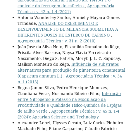
controle da ferrugem do cafeeiro
,
Agropecuária
Técnica : v. 42 n. 1-4 (2021)
Antonio Wanderley Santos, Annielly Mayara Gomes
Trindade,
ANALISE DO CRESCIMENTO E
DESENVOLVIMENTO DE MELANCIA SUBMETIDA A
DIFERENTES DOSES DE ESTERCO DE CAPRINO
,
Agropecuária Técnica : v. 31 n. 2 (2010)
João José da Silva Neto, Elizanilda Ramalho do Rêgo,
Priscila Alves Barroso, Naysa Flávia Ferreira do
Nascimento, Diego S. Batista, Moryb J. L. C. Sapucay,
Mailson Monteiro do Rêgo,
Influência de substratos
alternativos para produção de pimenteira ornamental
(Capsicum annuum L.)
,
Agropecuária Técnica : v. 34
n. 1 (2013)
Begna Janine Silva, Pedro Henrique Menezes,
Claudiana Véras, Normando Ribeiro-Filho,
Interação
entre Nitrogênio e Potássio na Modulação da
Produtividade e Qualidade Físico-Química de Espigas
de Milho Verde
,
Agropecuária Técnica : v. 45 n. 1-4
(2024): Agrarian Science and Technology
Alexandre Lenzi, Ulysses Cecato, Luiz Carlos Pinheiro
Machado Filho, Eliane Gasparino, Cláudio Fabricio