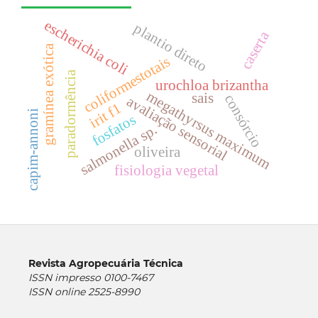
escherichia coli
plantio direto
caserta
gramínea exótica
coliformestotais
paradormência
urochloa brizantha
m
e
g
a
t
h
y
r
s
u
s
a
x
i
m
u
sais
consórcio
avaliação sensorial
irit f1
capim-annoni
fosfatos
salmonella sp.
m
m
oliveira
fisiologia vegetal
Revista Agropecuária Técnica
ISSN impresso 0100-7467
ISSN online 2525-8990