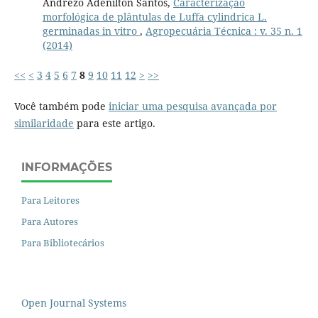
Andrezo Adenilton Santos,
Caracterização
morfológica de plântulas de Luffa cylindrica L.
germinadas in vitro
,
Agropecuária Técnica : v. 35 n. 1
(2014)
<<
<
3
4
5
6
7
8
9
10
11
12
>
>>
Você também pode
iniciar uma pesquisa avançada por
similaridade
para este artigo.
INFORMAÇÕES
Para Leitores
Para Autores
Para Bibliotecários
Open Journal Systems