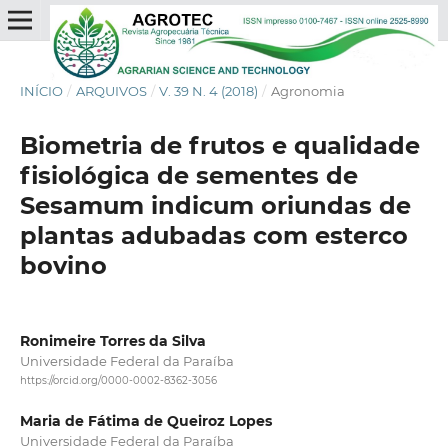
INÍCIO
/
ARQUIVOS
/
V. 39 N. 4 (2018)
/
Agronomia
Biometria de frutos e qualidade
fisiológica de sementes de
Sesamum indicum oriundas de
plantas adubadas com esterco
bovino
Ronimeire Torres da Silva
Universidade Federal da Paraíba
https://orcid.org/0000-0002-8362-3056
Maria de Fátima de Queiroz Lopes
Universidade Federal da Paraíba