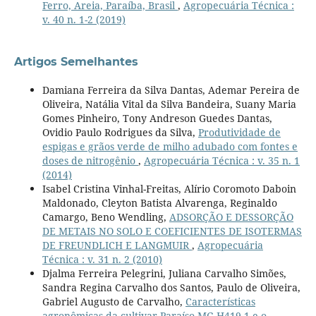
Ferro, Areia, Paraíba, Brasil
,
Agropecuária Técnica :
v. 40 n. 1-2 (2019)
Artigos Semelhantes
Damiana Ferreira da Silva Dantas, Ademar Pereira de
Oliveira, Natália Vital da Silva Bandeira, Suany Maria
Gomes Pinheiro, Tony Andreson Guedes Dantas,
Ovidio Paulo Rodrigues da Silva,
Produtividade de
espigas e grãos verde de milho adubado com fontes e
doses de nitrogênio
,
Agropecuária Técnica : v. 35 n. 1
(2014)
Isabel Cristina Vinhal-Freitas, Alírio Coromoto Daboin
Maldonado, Cleyton Batista Alvarenga, Reginaldo
Camargo, Beno Wendling,
ADSORÇÃO E DESSORÇÃO
DE METAIS NO SOLO E COEFICIENTES DE ISOTERMAS
DE FREUNDLICH E LANGMUIR
,
Agropecuária
Técnica : v. 31 n. 2 (2010)
Djalma Ferreira Pelegrini, Juliana Carvalho Simões,
Sandra Regina Carvalho dos Santos, Paulo de Oliveira,
Gabriel Augusto de Carvalho,
Características
agronômicas da cultivar Paraíso MG H419-1 e o