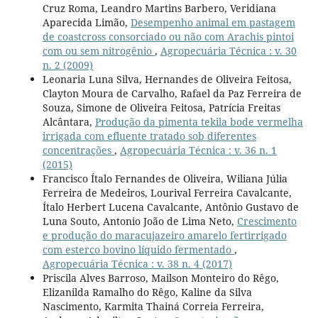
Cruz Roma, Leandro Martins Barbero, Veridiana
Aparecida Limão,
Desempenho animal em pastagem
de coastcross consorciado ou não com Arachis pintoi
com ou sem nitrogênio
,
Agropecuária Técnica : v. 30
n. 2 (2009)
Leonaria Luna Silva, Hernandes de Oliveira Feitosa,
Clayton Moura de Carvalho, Rafael da Paz Ferreira de
Souza, Simone de Oliveira Feitosa, Patrícia Freitas
Alcântara,
Produção da pimenta tekila bode vermelha
irrigada com efluente tratado sob diferentes
concentrações
,
Agropecuária Técnica : v. 36 n. 1
(2015)
Francisco Ítalo Fernandes de Oliveira, Wiliana Júlia
Ferreira de Medeiros, Lourival Ferreira Cavalcante,
Ítalo Herbert Lucena Cavalcante, Antônio Gustavo de
Luna Souto, Antonio João de Lima Neto,
Crescimento
e produção do maracujazeiro amarelo fertirrigado
com esterco bovino líquido fermentado
,
Agropecuária Técnica : v. 38 n. 4 (2017)
Priscila Alves Barroso, Mailson Monteiro do Rêgo,
Elizanilda Ramalho do Rêgo, Kaline da Silva
Nascimento, Karmita Thainá Correia Ferreira,