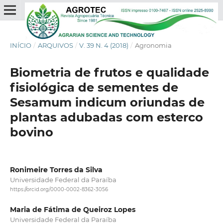
INÍCIO
/
ARQUIVOS
/
V. 39 N. 4 (2018)
/
Agronomia
Biometria de frutos e qualidade
fisiológica de sementes de
Sesamum indicum oriundas de
plantas adubadas com esterco
bovino
Ronimeire Torres da Silva
Universidade Federal da Paraíba
https://orcid.org/0000-0002-8362-3056
Maria de Fátima de Queiroz Lopes
Universidade Federal da Paraíba