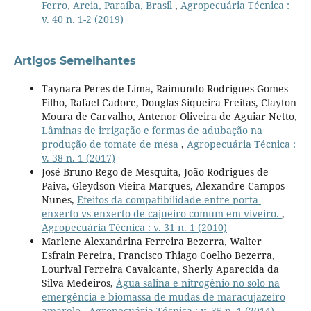
Ferro, Areia, Paraíba, Brasil
,
Agropecuária Técnica :
v. 40 n. 1-2 (2019)
Artigos Semelhantes
Taynara Peres de Lima, Raimundo Rodrigues Gomes
Filho, Rafael Cadore, Douglas Siqueira Freitas, Clayton
Moura de Carvalho, Antenor Oliveira de Aguiar Netto,
Lâminas de irrigação e formas de adubação na
produção de tomate de mesa
,
Agropecuária Técnica :
v. 38 n. 1 (2017)
José Bruno Rego de Mesquita, João Rodrigues de
Paiva, Gleydson Vieira Marques, Alexandre Campos
Nunes,
Efeitos da compatibilidade entre porta-
enxerto vs enxerto de cajueiro comum em viveiro.
,
Agropecuária Técnica : v. 31 n. 1 (2010)
Marlene Alexandrina Ferreira Bezerra, Walter
Esfrain Pereira, Francisco Thiago Coelho Bezerra,
Lourival Ferreira Cavalcante, Sherly Aparecida da
Silva Medeiros,
Água salina e nitrogênio no solo na
emergência e biomassa de mudas de maracujazeiro
amarelo
,
Agropecuária Técnica : v. 35 n. 1 (2014)