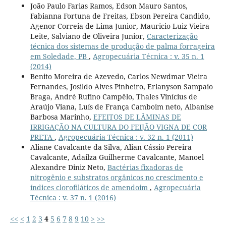
João Paulo Farias Ramos, Edson Mauro Santos,
Fabianna Fortuna de Freitas, Ebson Pereira Candido,
Agenor Correia de Lima Junior, Mauricio Luiz Vieira
Leite, Salviano de Oliveira Junior,
Caracterização
técnica dos sistemas de produção de palma forrageira
em Soledade, PB
,
Agropecuária Técnica : v. 35 n. 1
(2014)
Benito Moreira de Azevedo, Carlos Newdmar Vieira
Fernandes, Josildo Alves Pinheiro, Erlanyson Sampaio
Braga, André Rufino Campêlo, Thales Vinícius de
Araújo Viana, Luís de França Camboim neto, Albanise
Barbosa Marinho,
EFEITOS DE LÂMINAS DE
IRRIGAÇÃO NA CULTURA DO FEIJÃO VIGNA DE COR
PRETA
,
Agropecuária Técnica : v. 32 n. 1 (2011)
Aliane Cavalcante da Silva, Alian Cássio Pereira
Cavalcante, Adailza Guilherme Cavalcante, Manoel
Alexandre Diniz Neto,
Bactérias fixadoras de
nitrogênio e substratos orgânicos no crescimento e
índices clorofiláticos de amendoim
,
Agropecuária
Técnica : v. 37 n. 1 (2016)
<<
<
1
2
3
4
5
6
7
8
9
10
>
>>