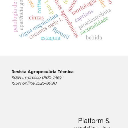
características agronômicas
patologia de sementes
aparência gera
morfologia
1-mcp
piraclostrobina
caprinos
vigna unguiculata
cinzas
sazonalidade
cucumis melo l.
fipronil
bebida
estaquia
Revista Agropecuária Técnica
ISSN impresso 0100-7467
ISSN online 2525-8990