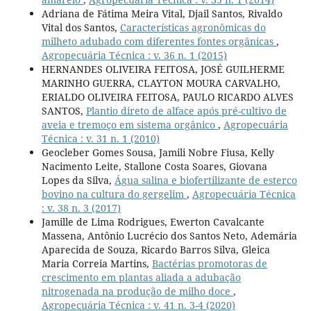
Adriana de Fátima Meira Vital, Djail Santos, Rivaldo
Vital dos Santos,
Características agronômicas do
milheto adubado com diferentes fontes orgânicas
,
Agropecuária Técnica : v. 36 n. 1 (2015)
HERNANDES OLIVEIRA FEITOSA, JOSÉ GUILHERME
MARINHO GUERRA, CLAYTON MOURA CARVALHO,
ERIALDO OLIVEIRA FEITOSA, PAULO RICARDO ALVES
SANTOS,
Plantio direto de alface após pré-cultivo de
aveia e tremoço em sistema orgânico
,
Agropecuária
Técnica : v. 31 n. 1 (2010)
Geocleber Gomes Sousa, Jamili Nobre Fiusa, Kelly
Nacimento Leite, Stallone Costa Soares, Giovana
Lopes da Silva,
Água salina e biofertilizante de esterco
bovino na cultura do gergelim
,
Agropecuária Técnica
: v. 38 n. 3 (2017)
Jamille de Lima Rodrigues, Ewerton Cavalcante
Massena, Antônio Lucrécio dos Santos Neto, Ademária
Aparecida de Souza, Ricardo Barros Silva, Gleica
Maria Correia Martins,
Bactérias promotoras de
crescimento em plantas aliada a adubação
nitrogenada na produção de milho doce
,
Agropecuária Técnica : v. 41 n. 3-4 (2020)