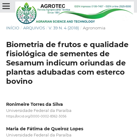
INÍCIO
/
ARQUIVOS
/
V. 39 N. 4 (2018)
/
Agronomia
Biometria de frutos e qualidade
fisiológica de sementes de
Sesamum indicum oriundas de
plantas adubadas com esterco
bovino
Ronimeire Torres da Silva
Universidade Federal da Paraíba
https://orcid.org/0000-0002-8362-3056
Maria de Fátima de Queiroz Lopes
Universidade Federal da Paraíba