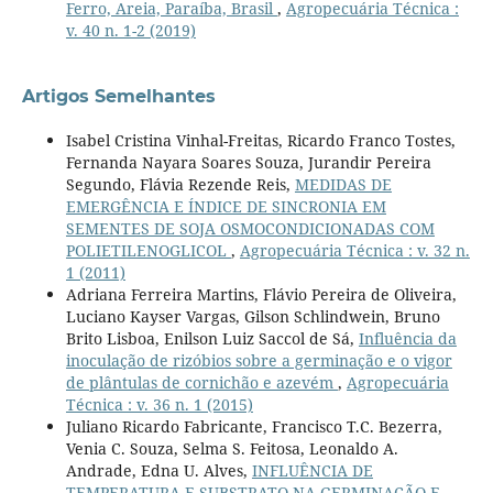
Ferro, Areia, Paraíba, Brasil
,
Agropecuária Técnica :
v. 40 n. 1-2 (2019)
Artigos Semelhantes
Isabel Cristina Vinhal-Freitas, Ricardo Franco Tostes,
Fernanda Nayara Soares Souza, Jurandir Pereira
Segundo, Flávia Rezende Reis,
MEDIDAS DE
EMERGÊNCIA E ÍNDICE DE SINCRONIA EM
SEMENTES DE SOJA OSMOCONDICIONADAS COM
POLIETILENOGLICOL
,
Agropecuária Técnica : v. 32 n.
1 (2011)
Adriana Ferreira Martins, Flávio Pereira de Oliveira,
Luciano Kayser Vargas, Gilson Schlindwein, Bruno
Brito Lisboa, Enilson Luiz Saccol de Sá,
Influência da
inoculação de rizóbios sobre a germinação e o vigor
de plântulas de cornichão e azevém
,
Agropecuária
Técnica : v. 36 n. 1 (2015)
Juliano Ricardo Fabricante, Francisco T.C. Bezerra,
Venia C. Souza, Selma S. Feitosa, Leonaldo A.
Andrade, Edna U. Alves,
INFLUÊNCIA DE
TEMPERATURA E SUBSTRATO NA GERMINAÇÃO E