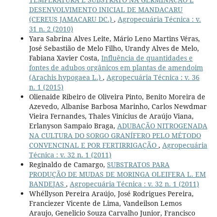
DESENVOLVIMENTO INICIAL DE MANDACARU
(CEREUS JAMACARU DC.)
,
Agropecuária Técnica : v.
31 n. 2 (2010)
Yara Sabrina Alves Leite, Mário Leno Martins Véras,
José Sebastião de Melo Filho, Urandy Alves de Melo,
Fabiana Xavier Costa,
Influência de quantidades e
fontes de adubos orgânicos em plantas de amendoim
(Arachis hypogaea L.)
,
Agropecuária Técnica : v. 36
n. 1 (2015)
Olienaide Ribeiro de Oliveira Pinto, Benito Moreira de
Azevedo, Albanise Barbosa Marinho, Carlos Newdmar
Vieira Fernandes, Thales Vinícius de Araújo Viana,
Erlanyson Sampaio Braga,
ADUBAÇÃO NITROGENADA
NA CULTURA DO SORGO GRANÍFERO PELO MÉTODO
CONVENCINAL E POR FERTIRRIGAÇÃO
,
Agropecuária
Técnica : v. 32 n. 1 (2011)
Reginaldo de Camargo,
SUBSTRATOS PARA
PRODUÇÃO DE MUDAS DE MORINGA OLEIFERA L. EM
BANDEJAS
,
Agropecuária Técnica : v. 32 n. 1 (2011)
Whéllyson Pereira Araújo, José Rodrigues Pereira,
Franciezer Vicente de Lima, Vandeilson Lemos
Araujo, Genelicio Souza Carvalho Junior, Francisco