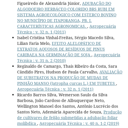
Figueiredo de Alexandria Júnior,
ADUBAÇÃO DO
ALGODOEIRO HERBÁCEO COLORIDO BRS RUBI EM
SISTEMA AGROECOLÓGICO COM ESTERCO BOVINO
NO MUNICÍPIO DE ITAPORANGA, PB. I.
CARACTERÍSTICAS AGRONOMICAS.
,
Agropecuária
Técnica : v. 32 n. 1 (2011)
Isabel Cristina Vinhal-Freitas, Sérgio Macedo Silva,
Lilian Faria Melo,
EFEITO ALELOPÁTICO DE
EXTRATOS AQUOSOS DE RESÍDUOS DE PINUS
CARIBAEA NA GERMINAÇÃO DE SOJA
,
Agropecuária
Técnica : v. 31 n. 2 (2010)
Reginaldo de Camargo, Thaís Ribeiro da Costa, Sara
Cândido Pires, Hudson de Paula Carvalho,
AVALIAÇÃO
DE SUBSTRATOS NA PRODUÇÃO DE MUDAS DE
PINHÃO MANSO (Jatropha curcas L.) EM TUBETES
,
Agropecuária Técnica : v. 32 n. 1 (2011)
Ricardo Barros Silva, Wemerson Saulo da Silva
Barbosa, João Cardoso de Albuquerque Neto,
Wellington Manoel dos Santos, Antônio Lucrécio dos
Santos Neto, Ademária Aparecida de Souza,
Produção
de cultivares de feijão submetidas a adubação foliar
molíbdica
,
Agropecuária Técnica : v. 40 n. 1-2 (2019)