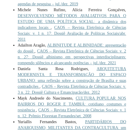
agendas de pesquisa – jul./dez. 2019
Michele Nunes Rufino, Alícia Ferreira Gonçalves,
DESENVOLVENDO MÉTODOS AVALIATIVOS PARA O
ESTUDO DE UMA POLÍTICA SOCIAL: a dinâmica dos
indicadores locais
,
CAOS – Revista Eletrônica de Ciências
Sociais: v. 1 n. 17: Dossiê Avaliação de Políticas Sociais/abr.
2011
Adailton Aragão,
ALBINITUDE E ALBINIDADE: apresentação
do dossiê
,
CAOS – Revista Eletrônica de Ciências Sociais: v. 2
n. 27: Dossiê albinismo em perspectivas interdisciplinares:
rompendo silêncios e alcançando potências – jul./dez. 2021
Daniela Santa Rosa Rodrigues,
ARQUITETURA
MODERNISTA E TRANSFORMAÇÃO DO ESPAÇO
URBANO: uma reflexão sobre a construção de Brasília e suas
contradições
,
CAOS – Revista Eletrônica de Ciências Sociais: v.
3 n. 22: Dossiê Cultura e Emancipação/dez. 2012
Mayk Andreele do Nascimento,
CULTURA POPULAR NOS
BAIRROS DO ROGER E TAMBIÁ: cotidiano costumes e
resistência
,
CAOS – Revista Eletrônica de Ciências Sociais: v. 1
n. 12: Prêmio Florestan Fernandes/set. 2008
Yuriallis Fernandes Bastos,
PARTIDÁRIOS DO
ANARQUISMO, MILITANTES DA CONTRACULTURA: um