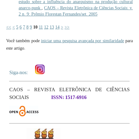
estudo sobre a influência do anarquismo na produção cultural
anarco-punk
,
CAOS – Revista Eletrônica de Ciências Sociais: v.
2 n. 9: Prêmio Florestan Fernandes/set. 2005
<<
<
5
6
7
8
9
10
11
12
13
14
>
>>
Você também pode
iniciar uma pesquisa avançada por similaridade
para
este artigo.
Siga-nos:
CAOS – REVISTA ELETRÔNICA DE CIÊNCIAS
SOCIAIS
ISSN: 1517-6916