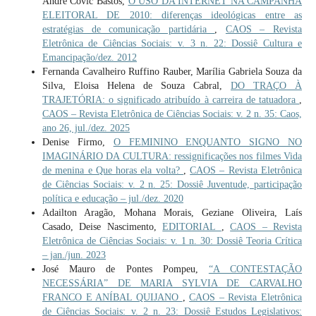
André Covic Bastos,
O USO DA INTERNET NA CAMPANHA
ELEITORAL DE 2010: diferenças ideológicas entre as
estratégias de comunicação partidária
,
CAOS – Revista
Eletrônica de Ciências Sociais: v. 3 n. 22: Dossiê Cultura e
Emancipação/dez. 2012
Fernanda Cavalheiro Ruffino Rauber, Marília Gabriela Souza da
Silva, Eloisa Helena de Souza Cabral,
DO TRAÇO À
TRAJETÓRIA: o significado atribuído à carreira de tatuadora
,
CAOS – Revista Eletrônica de Ciências Sociais: v. 2 n. 35: Caos,
ano 26, jul./dez. 2025
Denise Firmo,
O FEMININO ENQUANTO SIGNO NO
IMAGINÁRIO DA CULTURA: ressignificações nos filmes Vida
de menina e Que horas ela volta?
,
CAOS – Revista Eletrônica
de Ciências Sociais: v. 2 n. 25: Dossiê Juventude, participação
política e educação – jul./dez. 2020
Adailton Aragão, Mohana Morais, Geziane Oliveira, Laís
Casado, Deise Nascimento,
EDITORIAL
,
CAOS – Revista
Eletrônica de Ciências Sociais: v. 1 n. 30: Dossiê Teoria Crítica
– jan./jun. 2023
José Mauro de Pontes Pompeu,
“A CONTESTAÇÃO
NECESSÁRIA” DE MARIA SYLVIA DE CARVALHO
FRANCO E ANÍBAL QUIJANO
,
CAOS – Revista Eletrônica
de Ciências Sociais: v. 2 n. 23: Dossiê Estudos Legislativos: