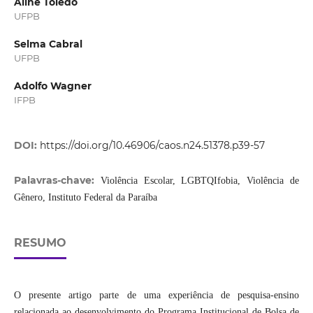
Aline Toledo
UFPB
Selma Cabral
UFPB
Adolfo Wagner
IFPB
DOI:
https://doi.org/10.46906/caos.n24.51378.p39-57
Palavras-chave:
Violência Escolar, LGBTQIfobia, Violência de
Gênero, Instituto Federal da Paraíba
RESUMO
O presente artigo parte de uma experiência de pesquisa-ensino
relacionada ao desenvolvimento do Programa Institucional de Bolsa de