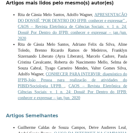
Artigos mais lidos pelo mesmo(s) autor(es)
Rita de Cássia Melo Santos, Adolfo Wagner,
APRESENTAÇÃO
DO DOSSIÊ “POR DENTRO DO IFPB: conhecer e expressar”
,
CAOS – Revista Eletrônica de Ciências Sociais: v. 1 n. 24:
Dossiê Por Dentro do IFPB: conhecer e expressar – jan./jun.
2020
Rita de Cássia Melo Santos, Adriano Felix da Silva, Aline
Toledo, Brenno Ricardo Ramos de Medeiros, Franklyn
Sizernando Liberato (Ayra Liberato), Marcelo Cadore, Paula
Cristina Cavalcante, Roberta do Nascimento Mello, Selma de
Souza Cabral, Tyago Carneiro Mendes, Valter Gomes Silva,
Adolfo Wagner,
CONHECER PARA INTERVIR: diagnóstico do
IFPB-João Pessoa para realização de atividades do
PIBID/Sociologia UFPB
,
CAOS – Revista Eletrônica de
Ciências Sociais: v. 1 n. 24: Dossiê Por Dentro do IFPB:
conhecer e expressar – jan./jun. 2020
Artigos Semelhantes
Guilherme Caldas de Souza Campos, Deive Audieres Leal,