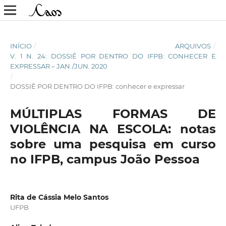
INÍCIO
/
ARQUIVOS
/
V. 1 N. 24: DOSSIÊ POR DENTRO DO IFPB: CONHECER E
EXPRESSAR – JAN./JUN. 2020
/
DOSSIÊ POR DENTRO DO IFPB: conhecer e expressar
MÚLTIPLAS FORMAS DE
VIOLÊNCIA NA ESCOLA: notas
sobre uma pesquisa em curso
no IFPB, campus João Pessoa
Rita de Cássia Melo Santos
UFPB