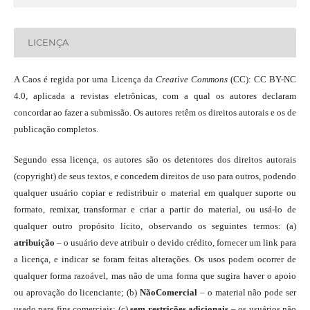
LICENÇA
A Caos é regida por uma Licença da
Creative Commons
(CC): CC BY-NC
4.0, aplicada a revistas eletrônicas, com a qual os autores declaram
concordar ao fazer a submissão. Os autores retêm os direitos autorais e os de
publicação completos.
Segundo essa licença, os autores são os detentores dos direitos autorais
(copyright) de seus textos, e concedem direitos de uso para outros, podendo
qualquer usuário copiar e redistribuir o material em qualquer suporte ou
formato, remixar, transformar e criar a partir do material, ou usá-lo de
qualquer outro propósito lícito, observando os seguintes termos: (a)
atribuição
– o usuário deve atribuir o devido crédito, fornecer um link para
a licença, e indicar se foram feitas alterações. Os usos podem ocorrer de
qualquer forma razoável, mas não de uma forma que sugira haver o apoio
ou aprovação do licenciante; (b)
NãoComercial
– o material não pode ser
usado para fins comerciais; (c)
sem restrições adicionais
– os usuários não