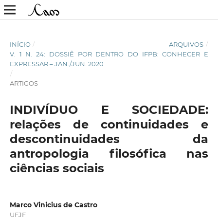
INÍCIO
/
ARQUIVOS
/
V. 1 N. 24: DOSSIÊ POR DENTRO DO IFPB: CONHECER E
EXPRESSAR – JAN./JUN. 2020
/
ARTIGOS
INDIVÍDUO E SOCIEDADE:
relações de continuidades e
descontinuidades da
antropologia filosófica nas
ciências sociais
Marco Vinicius de Castro
UFJF