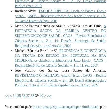
Eletrônica de Ciências Sociais: v. 1 n. 15: Dossiê Políticas
Públicas/mar. 2010
Rosilene Alvim,
ESCOLA PÚBLICA: Escola de Pobres. Escola
pobre?
,
CAOS – Revista Eletrônica de Ciências Sociais: v. 1 n.
5: Dossiê Juventude/ago. 2003
Maria de Fátima Santos de Araújo, Gilvânia Dias de Lima,
A
ESTRATÉGIA SAÚDE DA FAMÍLIA DENTRO DO
SISTEMA ÚNICO DE SAÚDE
,
CAOS – Revista Eletrônica de
Ciências Sociais: v. 2 n. 14: Dossiês: Sociologia da Saúde;
Religiosidades Afro-brasileiras/set. 2009
Michele Eduarda Brasil de Sá,
PRUDÊNCIA E CONSTÂNCIA
NA TEORIA DO ESTADO EM PORTUGAL NA ERA
MODERNA: os clássicos revisitados por Justo Lípsio
,
CAOS –
Revista Eletrônica de Ciências Sociais: v. 1 n. 11: set. 2007
José Vandilo dos Santos, Lara Santos de Amorim,
REVISITANDO O TALHADO: ensaio visual
,
CAOS – Revista
Eletrônica de Ciências Sociais: v. 2 n. 29: Dossiê Antropologia e
Políticas Públicas: confluências epistêmicas – jul./dez. 2022
<<
<
34
35
36
37
38
39
40
>
>>
Você também pode
iniciar uma pesquisa avançada por similaridade
para