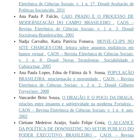
Eletrônica de Ciências Sociais: v. 1 n. 17: Dossiê Avaliação de
Políticas Sociais/abr. 2011
Ana Paula P. Falcão,
CAIO PRADO E O PROCESSO DE
MODERNIZAÇÃO DO CAMPO BRASILEIRO
,
CAOS –
Revista Eletrônica de Ciências Sociais: v. 1 n. 3: Dossiê
Sociologia Brasileira/dez. 2001
Nadja Carvalho, Katia Patrícia Fonseca,
MOVIE-CLIPS NO
SITE CHARGES.COM: leitura sobre assuntos midiáticos em
humor virtual
,
CAOS – Revista Eletrônica de Ciências Sociais:
v. 1 n. 8: Dossiê Novas Tecnologias, Sociabilidade e
Cultura/mar. 2005
Ana Paula Lopes, Edna de Fátima da S. Sousa,
POPULAÇÃO
BRASILEIRA: miscigenação e morenidade
,
CAOS – Revista
Eletrônica de Ciências Sociais: v. 2 n. 2: Dossiê Gilberto
Freyre/nov. 2000
Vancarder Brito Souza,
O DRAGÃO E O POÇO DA DRAGA:
relações entre imagens e subjetividade na moderna Fortaleza
,
CAOS – Revista Eletrônica de Ciências Sociais: v. 1 n. 4: ago.
2002
Cletiane Medeiros Araújo, Saulo Felipe Costa,
O ALCANCE
DA POLÍTICA DE DOWNSIZING NO SETOR PÚBLICO DO
PODER EXECUTIVO BRASILEIRO
,
CAOS – Revista