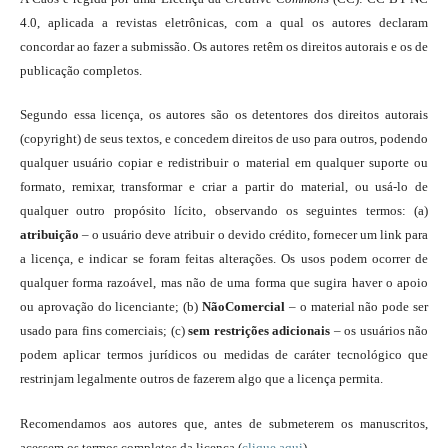
4.0, aplicada a revistas eletrônicas, com a qual os autores declaram
concordar ao fazer a submissão. Os autores retêm os direitos autorais e os de
publicação completos.
Segundo essa licença, os autores são os detentores dos direitos autorais
(copyright) de seus textos, e concedem direitos de uso para outros, podendo
qualquer usuário copiar e redistribuir o material em qualquer suporte ou
formato, remixar, transformar e criar a partir do material, ou usá-lo de
qualquer outro propósito lícito, observando os seguintes termos: (a)
atribuição
– o usuário deve atribuir o devido crédito, fornecer um link para
a licença, e indicar se foram feitas alterações. Os usos podem ocorrer de
qualquer forma razoável, mas não de uma forma que sugira haver o apoio
ou aprovação do licenciante; (b)
NãoComercial
– o material não pode ser
usado para fins comerciais; (c)
sem restrições adicionais
– os usuários não
podem aplicar termos jurídicos ou medidas de caráter tecnológico que
restrinjam legalmente outros de fazerem algo que a licença permita.
Recomendamos aos autores que, antes de submeterem os manuscritos,
acessem os termos completos da licença (
clique aqui
).