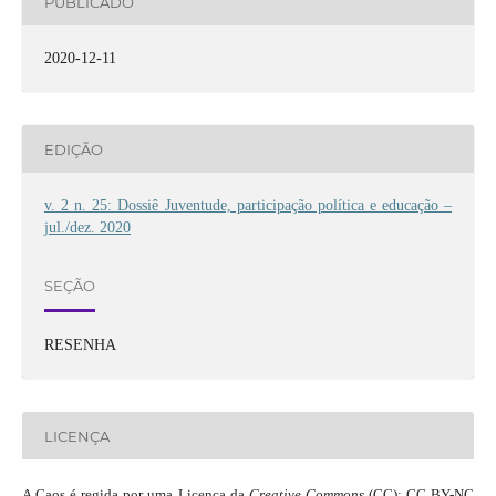
PUBLICADO
2020-12-11
EDIÇÃO
v. 2 n. 25: Dossiê Juventude, participação política e educação –
jul./dez. 2020
SEÇÃO
RESENHA
LICENÇA
A Caos é regida por uma Licença da
Creative Commons
(CC): CC BY-NC