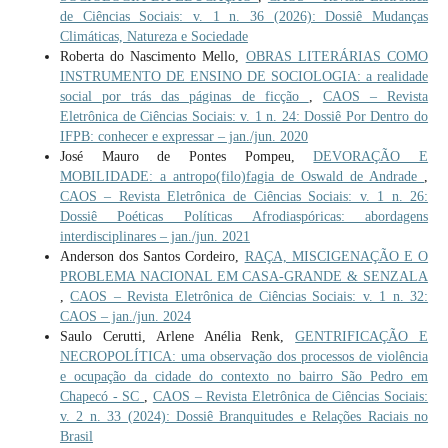
de Ciências Sociais: v. 1 n. 36 (2026): Dossiê Mudanças
Climáticas, Natureza e Sociedade
Roberta do Nascimento Mello,
OBRAS LITERÁRIAS COMO
INSTRUMENTO DE ENSINO DE SOCIOLOGIA: a realidade
social por trás das páginas de ficção
,
CAOS – Revista
Eletrônica de Ciências Sociais: v. 1 n. 24: Dossiê Por Dentro do
IFPB: conhecer e expressar – jan./jun. 2020
José Mauro de Pontes Pompeu,
DEVORAÇÃO E
MOBILIDADE: a antropo(filo)fagia de Oswald de Andrade
,
CAOS – Revista Eletrônica de Ciências Sociais: v. 1 n. 26:
Dossiê Poéticas Políticas Afrodiaspóricas: abordagens
interdisciplinares – jan./jun. 2021
Anderson dos Santos Cordeiro,
RAÇA, MISCIGENAÇÃO E O
PROBLEMA NACIONAL EM CASA-GRANDE & SENZALA
,
CAOS – Revista Eletrônica de Ciências Sociais: v. 1 n. 32:
CAOS – jan./jun. 2024
Saulo Cerutti, Arlene Anélia Renk,
GENTRIFICAÇÃO E
NECROPOLÍTICA: uma observação dos processos de violência
e ocupação da cidade do contexto no bairro São Pedro em
Chapecó - SC
,
CAOS – Revista Eletrônica de Ciências Sociais:
v. 2 n. 33 (2024): Dossiê Branquitudes e Relações Raciais no
Brasil