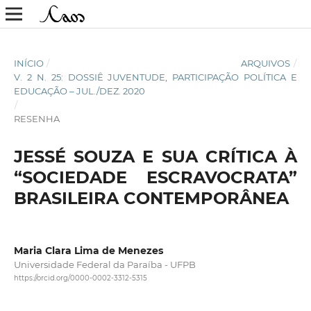
INÍCIO
/
ARQUIVOS
/
V. 2 N. 25: DOSSIÊ JUVENTUDE, PARTICIPAÇÃO POLÍTICA E
EDUCAÇÃO – JUL./DEZ. 2020
/
RESENHA
JESSÉ SOUZA E SUA CRÍTICA À
“SOCIEDADE ESCRAVOCRATA”
BRASILEIRA CONTEMPORÂNEA
Maria Clara Lima de Menezes
Universidade Federal da Paraíba - UFPB
https://orcid.org/0000-0002-3312-5315