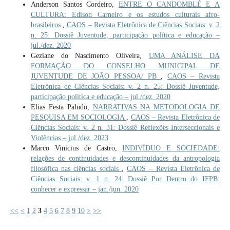
Anderson Santos Cordeiro,
ENTRE O CANDOMBLÉ E A
CULTURA: Edison Carneiro e os estudos culturais afro-
brasileiros
,
CAOS – Revista Eletrônica de Ciências Sociais: v. 2
n. 25: Dossiê Juventude, participação política e educação –
jul./dez. 2020
Geziane do Nascimento Oliveira,
UMA ANÁLISE DA
FORMAÇÃO DO CONSELHO MUNICIPAL DE
JUVENTUDE DE JOÃO PESSOA/ PB
,
CAOS – Revista
Eletrônica de Ciências Sociais: v. 2 n. 25: Dossiê Juventude,
participação política e educação – jul./dez. 2020
Elias Festa Paludo,
NARRATIVAS NA METODOLOGIA DE
PESQUISA EM SOCIOLOGIA
,
CAOS – Revista Eletrônica de
Ciências Sociais: v. 2 n. 31: Dossiê Reflexões Interseccionais e
Violências – jul./dez. 2023
Marco Vinicius de Castro,
INDIVÍDUO E SOCIEDADE:
relações de continuidades e descontinuidades da antropologia
filosófica nas ciências sociais
,
CAOS – Revista Eletrônica de
Ciências Sociais: v. 1 n. 24: Dossiê Por Dentro do IFPB:
conhecer e expressar – jan./jun. 2020
<<
<
1
2
3
4
5
6
7
8
9
10
>
>>