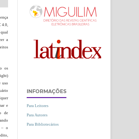
ença
 4.0,
 qual
zer a
eitos
ão os
ight)
e uso
uário
INFORMAÇÕES
lquer
mar e
Para Leitores
lo de
Para Autores
vando
Para Bibliotecários
– o
dito,