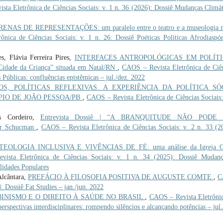
ta Eletrônica de Ciências Sociais: v. 1 n. 36 (2026): Dossiê Mudanças Climát
NAS DE REPRESENTAÇÕES: um paralelo entre o teatro e a museologia 
nica de Ciências Sociais: v. 1 n. 26: Dossiê Poéticas Políticas Afrodiaspór
s, Flávia Ferreira Pires,
INTERFACES ANTROPOLÓGICAS EM POLÍT
Cidade da Criança” situada em Natal/RN
,
CAOS – Revista Eletrônica de Ciê
s Públicas: confluências epistêmicas – jul./dez. 2022
S, POLÍTICAS REFLEXIVAS. A EXPERIÊNCIA DA POLÍTICA SÓ
PIO DE JOÃO PESSOA/PB
,
CAOS – Revista Eletrônica de Ciências Sociais:
os Cordeiro,
Entrevista Dossiê | “A BRANQUITUDE NÃO PODE
er Schucman
,
CAOS – Revista Eletrônica de Ciências Sociais: v. 2 n. 33 (2
TEOLOGIA INCLUSIVA E VIVÊNCIAS DE FÉ: uma análise da Igreja Cr
ista Eletrônica de Ciências Sociais: v. 1 n. 34 (2025): Dossiê Mudanç
lidades Populares
Alcântara,
PREFÁCIO À FILOSOFIA POSITIVA DE AUGUSTE COMTE
,
C
8: Dossiê Fat Studies – jan./jun. 2022
INISMO E O DIREITO À SAÚDE NO BRASIL
,
CAOS – Revista Eletrôni
erspectivas interdisciplinares: rompendo silêncios e alcançando potências – jul.