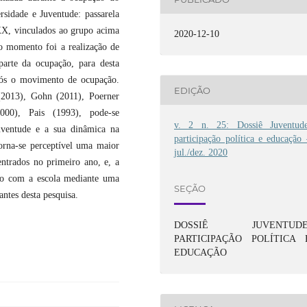
rsidade e Juventude: passarela
 XX, vinculados ao grupo acima
2020-12-10
o momento foi a realização de
arte da ocupação, para desta
pós o movimento de ocupação.
EDIÇÃO
(2013), Gohn (2011), Poerner
000), Pais (1993), pode-se
v. 2 n. 25: Dossiê Juventude
uventude e a sua dinâmica na
participação política e educação
orna-se perceptível uma maior
jul./dez. 2020
entrados no primeiro ano, e, a
ção com a escola mediante uma
SEÇÃO
antes desta pesquisa.
DOSSIÊ JUVENTUDE
PARTICIPAÇÃO POLÍTICA 
EDUCAÇÃO