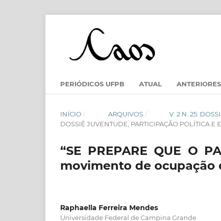
PERIÓDICOS UFPB
ATUAL
ANTERIORES
INÍCIO
/
ARQUIVOS
/
V. 2 N. 25: DO
DOSSIÊ JUVENTUDE, PARTICIPAÇÃO POLÍTICA E
“SE PREPARE QUE O PAV
movimento de ocupação d
Raphaella Ferreira Mendes
Universidade Federal de Campina Grande