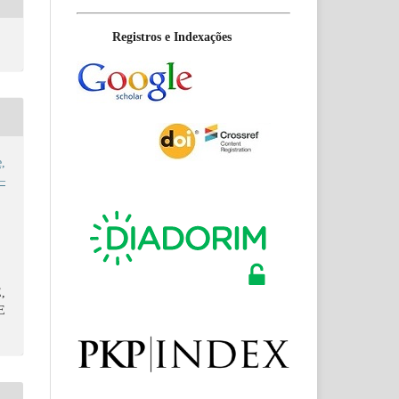
Registros e Indexações
,
 –
,
E