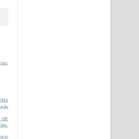
iais:
 UMA
iação
 DE
/dez.
NDOS