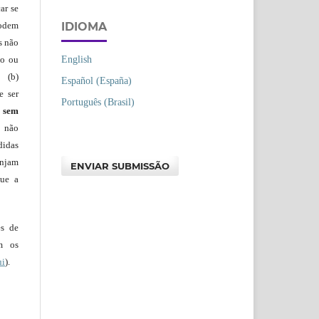
ar se
IDIOMA
podem
s não
English
io ou
 (b)
Español (España)
e ser
Português (Brasil)
)
sem
s não
didas
injam
ENVIAR SUBMISSÃO
que a
es de
em os
ui
).