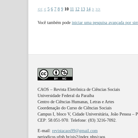
<<
<
5
6
7
8
9
10
11
12
13
14
>
>>
Você também pode
iniciar uma pesquisa avançada por sim
CAOS – Revista Eletrônica de Ciências Sociais
Universidade Federal da Paraíba
Centro de Ciências Humanas, Letras e Artes
Coordenação do Curso de Ciências Sociais
Campus I, bloco V, Cidade Universitária, João Pessoa – 
CEP: 58.051-970. Telefone: (83) 3216-7092.
E-mail:
revistacaos99@gmail.com
periodicos.ufpb.br/ojs2/index.php/caos