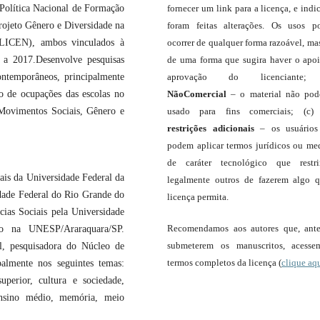
 Política Nacional de Formação
fornecer um link para a licença, e indic
rojeto Gênero e Diversidade na
foram feitas alterações. Os usos 
OLICEN), ambos vinculados à
ocorrer de qualquer forma razoável, ma
 a 2017.Desenvolve pesquisas
de uma forma que sugira haver o apo
ontemporâneos, principalmente
aprovação do licenciante;
o de ocupações das escolas no
NãoComercial
– o material não pod
Movimentos Sociais, Gênero e
usado para fins comerciais; (c
restrições adicionais
– os usuário
podem aplicar termos jurídicos ou me
de caráter tecnológico que restr
ais da Universidade Federal da
legalmente outros de fazerem algo 
idade Federal do Rio Grande do
licença permita.
ias Sociais pela Universidade
Recomendamos aos autores que, ant
o na UNESP/Araraquara/SP.
submeterem os manuscritos, acess
l, pesquisadora do Núcleo de
termos completos da licença (
clique aq
almente nos seguintes temas:
uperior, cultura e sociedade,
 ensino médio, memória, meio