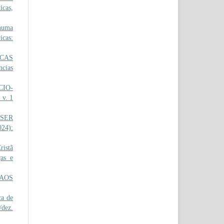
icas,
numa
icas:
ICAS
ncias
CIO-
 v. 1
 SER
024):
istã
as e
AOS
ca de
/dez.