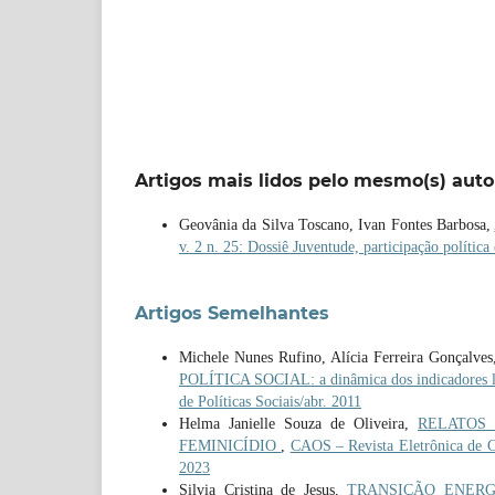
Artigos mais lidos pelo mesmo(s) auto
Geovânia da Silva Toscano, Ivan Fontes Barbosa,
v. 2 n. 25: Dossiê Juventude, participação política
Artigos Semelhantes
Michele Nunes Rufino, Alícia Ferreira Gonçalve
POLÍTICA SOCIAL: a dinâmica dos indicadores 
de Políticas Sociais/abr. 2011
Helma Janielle Souza de Oliveira,
RELATOS
FEMINICÍDIO
,
CAOS – Revista Eletrônica de Ciê
2023
Silvia Cristina de Jesus,
TRANSIÇÃO ENERG