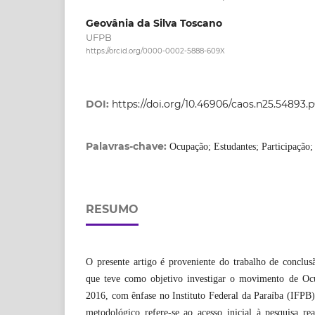
Geovânia da Silva Toscano
UFPB
https://orcid.org/0000-0002-5888-609X
DOI:
https://doi.org/10.46906/caos.n25.54893.
Palavras-chave:
Ocupação; Estudantes; Participação; 
RESUMO
O presente artigo é proveniente do trabalho de conclus
que teve como objetivo investigar o movimento de Oc
2016, com ênfase no Instituto Federal da Paraíba (IFPB
metodológico refere-se ao acesso inicial à pesquisa re