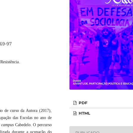
p69-97
Resistência.
PDF
ão de curso da Autora (2017),
HTML
upação das Escolas no ano de
)
campus
Cabedelo. O percurso
alizada durante a ocupação do
PUBLICADO