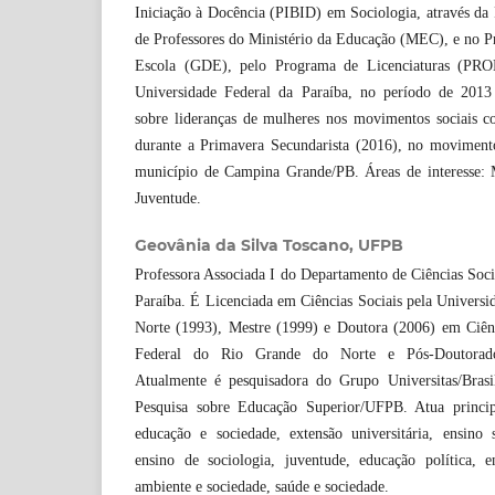
Iniciação à Docência (PIBID) em Sociologia, através da
de Professores do Ministério da Educação (MEC), e no P
Escola (GDE), pelo Programa de Licenciaturas (PR
Universidade Federal da Paraíba, no período de 2013
sobre lideranças de mulheres nos movimentos sociais c
durante a Primavera Secundarista (2016), no moviment
município de Campina Grande/PB. Áreas de interesse: 
Juventude.
Geovânia da Silva Toscano,
UFPB
Professora Associada I do Departamento de Ciências Soci
Paraíba. É Licenciada em Ciências Sociais pela Univers
Norte (1993), Mestre (1999) e Doutora (2006) em Ciênc
Federal do Rio Grande do Norte e Pós-Doutorad
Atualmente é pesquisadora do Grupo Universitas/Brasi
Pesquisa sobre Educação Superior/UFPB. Atua princip
educação e sociedade, extensão universitária, ensino s
ensino de sociologia, juventude, educação política,
ambiente e sociedade, saúde e sociedade.