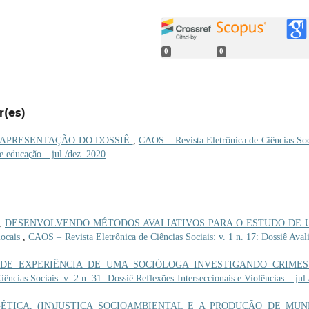
0
0
r(es)
APRESENTAÇÃO DO DOSSIÊ
,
CAOS – Revista Eletrônica de Ciências Soc
 e educação – jul./dez. 2020
s,
DESENVOLVENDO MÉTODOS AVALIATIVOS PARA O ESTUDO DE
locais
,
CAOS – Revista Eletrônica de Ciências Sociais: v. 1 n. 17: Dossiê Aval
 DE EXPERIÊNCIA DE UMA SOCIÓLOGA INVESTIGANDO CRIMES
ncias Sociais: v. 2 n. 31: Dossiê Reflexões Interseccionais e Violências – jul.
ÉTICA, (IN)JUSTIÇA SOCIOAMBIENTAL E A PRODUÇÃO DE MU