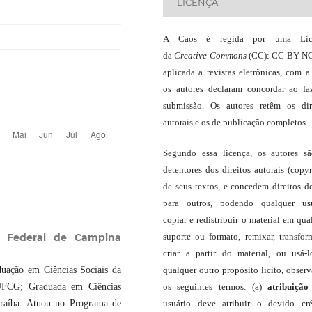
LICENÇA
A Caos é regida por uma Lic
da
Creative Commons
(CC): CC BY-NC
aplicada a revistas eletrônicas, com a
os autores declaram concordar ao fa
submissão. Os autores retêm os dir
autorais e os de publicação completos.
Segundo essa licença, os autores s
detentores dos direitos autorais (copyr
de seus textos, e concedem direitos d
para outros, podendo qualquer us
copiar e redistribuir o material em qua
e Federal de Campina
suporte ou formato, remixar, transfor
criar a partir do material, ou usá-
uação em Ciências Sociais da
qualquer outro propósito lícito, obser
UFCG; Graduada em Ciências
os seguintes termos: (a)
atribuição
Paraíba. Atuou no Programa de
usuário deve atribuir o devido cré