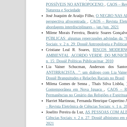
POSSÍVEIS NO ANTROPOCENO
,
CAOS – Revis
Natureza e Sociedade
José Joaquim de Araújo Filho,
O NEGRO NAS ARE
perspectiva afrocentrada
,
CAOS – Revista Eletrô
abordagens interdisciplinares – jan./jun. 2021
Milene Morais Ferreira, Beatriz Soares Gonçalve
PÚBLICAS: algumas repercussões advindas da “
Sociais: v. 2 n. 29: Dossiê Antropologia e Política
Cristiane Leal R. Soares,
RISCOS MODERNO
AMBIENTAL, ACORDO VERDE, DO MUNICÍ
n. 15: Dossiê Políticas Públicas/mar. 2010
Lia Vainer Schucman, Anderson dos Sant
ANTIRRACISTA...”: um diálogo com Lia Vain
Dossiê Branquitudes e Relações Raciais no Brasil
Milena Gomes de Senna , Thaís Silva Lisbôa,
Contemporânea em Nova Iguaçu
,
CAOS – Rev
Permanências no Cenário das Religiões e Espiritua
Harriet Martineau, Fernanda Henrique Cupertino 
– Revista Eletrônica de Ciências Sociais: v. 1 n. 2
Joselito Pereira da Luz,
AS PESSOAS COM ALB
Ciências Sociais: v. 2 n. 27: Dossiê albinismo em p
2021