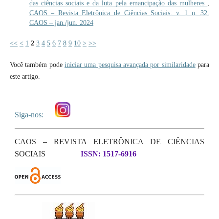
das ciências sociais e da luta pela emancipação das mulheres
,
CAOS – Revista Eletrônica de Ciências Sociais: v. 1 n. 32:
CAOS – jan./jun. 2024
<<
<
1
2
3
4
5
6
7
8
9
10
>
>>
Você também pode
iniciar uma pesquisa avançada por similaridade
para
este artigo.
Siga-nos:
CAOS – REVISTA ELETRÔNICA DE CIÊNCIAS
SOCIAIS
ISSN: 1517-6916