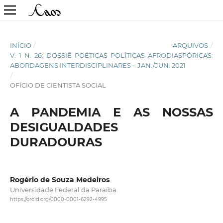
INÍCIO
/
ARQUIVOS
/
V. 1 N. 26: DOSSIÊ POÉTICAS POLÍTICAS AFRODIASPÓRICAS:
ABORDAGENS INTERDISCIPLINARES – JAN./JUN. 2021
/
OFÍCIO DE CIENTISTA SOCIAL
A PANDEMIA E AS NOSSAS
DESIGUALDADES
DURADOURAS
Rogério de Souza Medeiros
Universidade Federal da Paraíba
https://orcid.org/0000-0001-6292-4995