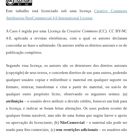
Este trabalho está licenciado sob uma licença
Creative Commons
Attribution-NonCommercial 4.0 International License
.
A Caos é regida por uma Licença da
Creative Commons
(CC): CC BY-NC
4.0, aplicada a revistas eletrônicas, com a qual os autores declaram
concordar ao fazer a submissão. Os autores retêm os direitos autorais e os de
publicação completos.
Segundo essa licença, os autores são os detentores dos direitos autorais
(copyright) de seus textos, e concedem direitos de uso para outros, podendo
qualquer usuário copiar e redistribuir o material em qualquer suporte ou
formato, remixar, transformar e criar a partir do material, ou usá-lo de
qualquer outro propósito lícito, observando os seguintes termos: (a)
atribuição
– o usuário deve atribuir o devido crédito, fornecer um link para
a licença, e indicar se foram feitas alterações. Os usos podem ocorrer de
qualquer forma razoável, mas não de uma forma que sugira haver o apoio
ou aprovação do licenciante; (b)
NãoComercial
– o material não pode ser
usado para fins comerciais; (c)
sem restrições adicionais
– os usuários não