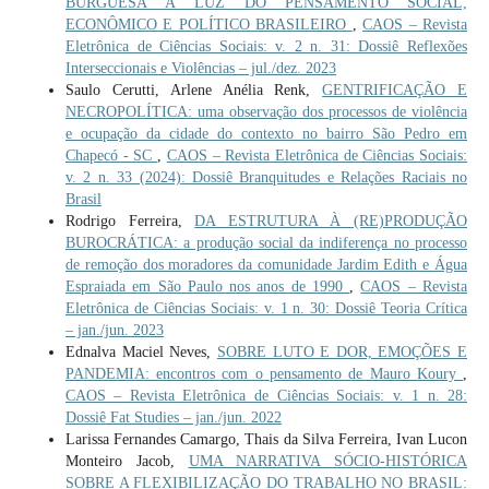
BURGUESA À LUZ DO PENSAMENTO SOCIAL,
ECONÔMICO E POLÍTICO BRASILEIRO
,
CAOS – Revista
Eletrônica de Ciências Sociais: v. 2 n. 31: Dossiê Reflexões
Interseccionais e Violências – jul./dez. 2023
Saulo Cerutti, Arlene Anélia Renk,
GENTRIFICAÇÃO E
NECROPOLÍTICA: uma observação dos processos de violência
e ocupação da cidade do contexto no bairro São Pedro em
Chapecó - SC
,
CAOS – Revista Eletrônica de Ciências Sociais:
v. 2 n. 33 (2024): Dossiê Branquitudes e Relações Raciais no
Brasil
Rodrigo Ferreira,
DA ESTRUTURA À (RE)PRODUÇÃO
BUROCRÁTICA: a produção social da indiferença no processo
de remoção dos moradores da comunidade Jardim Edith e Água
Espraiada em São Paulo nos anos de 1990
,
CAOS – Revista
Eletrônica de Ciências Sociais: v. 1 n. 30: Dossiê Teoria Crítica
– jan./jun. 2023
Ednalva Maciel Neves,
SOBRE LUTO E DOR, EMOÇÕES E
PANDEMIA: encontros com o pensamento de Mauro Koury
,
CAOS – Revista Eletrônica de Ciências Sociais: v. 1 n. 28:
Dossiê Fat Studies – jan./jun. 2022
Larissa Fernandes Camargo, Thais da Silva Ferreira, Ivan Lucon
Monteiro Jacob,
UMA NARRATIVA SÓCIO-HISTÓRICA
SOBRE A FLEXIBILIZAÇÃO DO TRABALHO NO BRASIL: