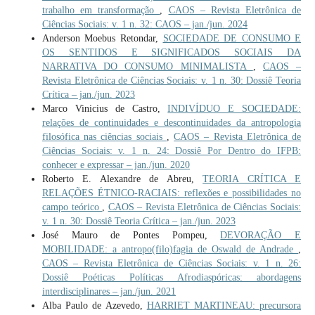
trabalho em transformação
,
CAOS – Revista Eletrônica de
Ciências Sociais: v. 1 n. 32: CAOS – jan./jun. 2024
Anderson Moebus Retondar,
SOCIEDADE DE CONSUMO E
OS SENTIDOS E SIGNIFICADOS SOCIAIS DA
NARRATIVA DO CONSUMO MINIMALISTA
,
CAOS –
Revista Eletrônica de Ciências Sociais: v. 1 n. 30: Dossiê Teoria
Crítica – jan./jun. 2023
Marco Vinicius de Castro,
INDIVÍDUO E SOCIEDADE:
relações de continuidades e descontinuidades da antropologia
filosófica nas ciências sociais
,
CAOS – Revista Eletrônica de
Ciências Sociais: v. 1 n. 24: Dossiê Por Dentro do IFPB:
conhecer e expressar – jan./jun. 2020
Roberto E. Alexandre de Abreu,
TEORIA CRÍTICA E
RELAÇÕES ÉTNICO-RACIAIS: reflexões e possibilidades no
campo teórico
,
CAOS – Revista Eletrônica de Ciências Sociais:
v. 1 n. 30: Dossiê Teoria Crítica – jan./jun. 2023
José Mauro de Pontes Pompeu,
DEVORAÇÃO E
MOBILIDADE: a antropo(filo)fagia de Oswald de Andrade
,
CAOS – Revista Eletrônica de Ciências Sociais: v. 1 n. 26:
Dossiê Poéticas Políticas Afrodiaspóricas: abordagens
interdisciplinares – jan./jun. 2021
Alba Paulo de Azevedo,
HARRIET MARTINEAU: precursora