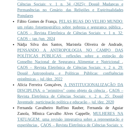
Ciências Sociais: v. 1 n. 34 (2025): Dossiê Mudanças e
Permanências no Cenário das Religiões e Espiritualidades
Populares
Fábio Gomes de França,
PELAS RUAS DO VELHO MUNDO:
um relato fotoetnográfico sobre pobreza e segurança pública
,
CAOS – Revista Eletrônica de Ciências Sociais: v. 1 n. 32:
CAOS – jan./jun. 2024
Nádja Silva dos Santos, Maristela Oliveira de Andrade,
PENSANDO A ANTROPOLOGIA NO CAMPO DAS
POLÍTICAS PÚBLICAS: reflexões sobre a extinção do
Conselho Nacional de Segurança Alimentar e Nutricional
,
CAOS – Revista Eletrônica de Ciências Sociais: v. 2 n. 29:
Dossiê Antropologia e Políticas Públicas: confluências
epistêmicas – jul./dez. 2022
Alícia Ferreira Gonçalves,
A INSTITUCIONALIZAÇÃO DA
DISCIPLINA: o "primitivo" como objeto da ciência
,
CAOS –
Revista Eletrônica de Ciências Sociais: v. 2 n. 25: Dossiê
Juventude, participação política e educação – jul./dez. 2020
Fernanda Cavalheiro Ruffino Rauber, Fernanda de Aguiar
Zanola, Mônica Carvalho Alves Cappelle,
MULHERES NA
TATUAGEM: uma revisão integrativa sobre a representação e
experiências
,
CAOS – Revista Eletrônica de Ciências Sociais: v.