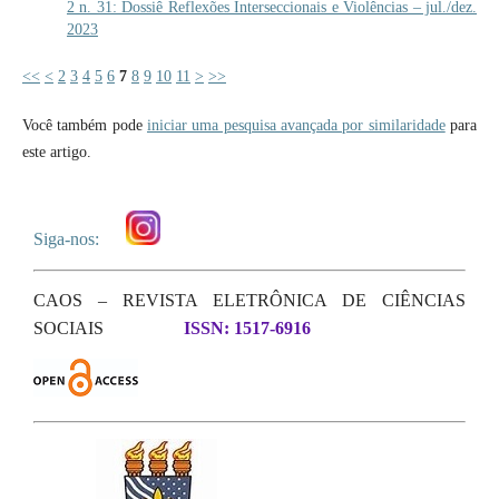
2 n. 31: Dossiê Reflexões Interseccionais e Violências – jul./dez.
2023
<<
<
2
3
4
5
6
7
8
9
10
11
>
>>
Você também pode
iniciar uma pesquisa avançada por similaridade
para
este artigo.
Siga-nos:
CAOS – REVISTA ELETRÔNICA DE CIÊNCIAS
SOCIAIS
ISSN: 1517-6916