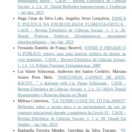
pesquisando morte
,
CAOS – Revista Eletrônica de Ciências
Sociais: v. 2 n. 31: Dossiê Reflexões Interseccionais e Violências
– jul./dez. 2023
Hugo César da Silva Ledo, Angelita Alves Gonçalves,
DANÇA
E POLÍTICA NA ENCRUZILHADA FLORESTA-FAVELA
,
CAOS – Revista Eletrônica de Ciências Sociais: v. 1 n. 26:
Dossiê Poéticas Políticas Afrodiaspóricas: abordagens
interdisciplinares – jan./jun. 2021
Fernanda Daniella de França Bezerril,
ENTRE O PRIVADO E
O PÚBLICO: esboço para uma história política do direito ao
voto feminino
,
CAOS – Revista Eletrônica de Ciências Sociais:
v. 1 n. 13: Prêmio Florestan Fernandes/mar. 2009
Lia Vainer Schucman, Anderson dos Santos Cordeiro, Mariana
Soares Pires Melo,
“WHITENESS CANNOT BE ANTI-
RACIST...”: a dialogue with Lia Vainer Schucman
,
CAOS –
Revista Eletrônica de Ciências Sociais: v. 2 n. 33 (2024): Dossiê
Branquitudes e Relações Raciais no Brasil
Melissa Contreiras,
“TÁ VENDO O QUE EU TÔ FALANDO?”
Reflexões sobre a escuta ativa e as performances da voz no
contexto educacional durante a pandemia da Covid-19
,
CAOS –
Revista Eletrônica de Ciências Sociais: v. 1 n. 28: Dossiê Fat
Studies – jan./jun. 2022
Raphaella Ferreira Mendes, Geovânia da Silva Toscano,
“SE