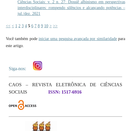
Ciências Sociais: v. 2 n. 27: Dossiê albinismo em perspectivas
interdisciplinares: rompendo silêncios e alcançando potências –
jul./dez. 2021
<<
<
1
2
3
4
5
6
7
8
9
10
>
>>
Você também pode
iniciar uma pesquisa avançada por similaridade
para
este artigo.
Siga-nos:
CAOS – REVISTA ELETRÔNICA DE CIÊNCIAS
SOCIAIS
ISSN: 1517-6916