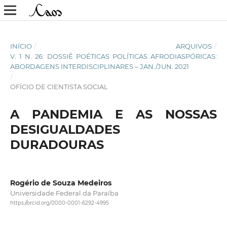
INÍCIO
/
ARQUIVOS
/
V. 1 N. 26: DOSSIÊ POÉTICAS POLÍTICAS AFRODIASPÓRICAS:
ABORDAGENS INTERDISCIPLINARES – JAN./JUN. 2021
/
OFÍCIO DE CIENTISTA SOCIAL
A PANDEMIA E AS NOSSAS
DESIGUALDADES
DURADOURAS
Rogério de Souza Medeiros
Universidade Federal da Paraíba
https://orcid.org/0000-0001-6292-4995