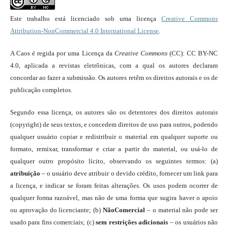
Este trabalho está licenciado sob uma licença
Creative Commons
Attribution-NonCommercial 4.0 International License
.
A Caos é regida por uma Licença da
Creative Commons
(CC): CC BY-NC
4.0, aplicada a revistas eletrônicas, com a qual os autores declaram
concordar ao fazer a submissão. Os autores retêm os direitos autorais e os de
publicação completos.
Segundo essa licença, os autores são os detentores dos direitos autorais
(copyright) de seus textos, e concedem direitos de uso para outros, podendo
qualquer usuário copiar e redistribuir o material em qualquer suporte ou
formato, remixar, transformar e criar a partir do material, ou usá-lo de
qualquer outro propósito lícito, observando os seguintes termos: (a)
atribuição
– o usuário deve atribuir o devido crédito, fornecer um link para
a licença, e indicar se foram feitas alterações. Os usos podem ocorrer de
qualquer forma razoável, mas não de uma forma que sugira haver o apoio
ou aprovação do licenciante; (b)
NãoComercial
– o material não pode ser
usado para fins comerciais; (c)
sem restrições adicionais
– os usuários não