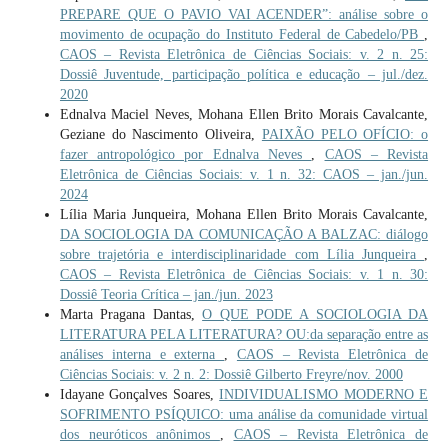
PREPARE QUE O PAVIO VAI ACENDER”: análise sobre o
movimento de ocupação do Instituto Federal de Cabedelo/PB
,
CAOS – Revista Eletrônica de Ciências Sociais: v. 2 n. 25:
Dossiê Juventude, participação política e educação – jul./dez.
2020
Ednalva Maciel Neves, Mohana Ellen Brito Morais Cavalcante,
Geziane do Nascimento Oliveira,
PAIXÃO PELO OFÍCIO: o
fazer antropológico por Ednalva Neves
,
CAOS – Revista
Eletrônica de Ciências Sociais: v. 1 n. 32: CAOS – jan./jun.
2024
Lília Maria Junqueira, Mohana Ellen Brito Morais Cavalcante,
DA SOCIOLOGIA DA COMUNICAÇÃO A BALZAC: diálogo
sobre trajetória e interdisciplinaridade com Lília Junqueira
,
CAOS – Revista Eletrônica de Ciências Sociais: v. 1 n. 30:
Dossiê Teoria Crítica – jan./jun. 2023
Marta Pragana Dantas,
O QUE PODE A SOCIOLOGIA DA
LITERATURA PELA LITERATURA? OU:da separação entre as
análises interna e externa
,
CAOS – Revista Eletrônica de
Ciências Sociais: v. 2 n. 2: Dossiê Gilberto Freyre/nov. 2000
Idayane Gonçalves Soares,
INDIVIDUALISMO MODERNO E
SOFRIMENTO PSÍQUICO: uma análise da comunidade virtual
dos neuróticos anônimos
,
CAOS – Revista Eletrônica de