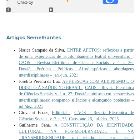
0
0
Artigos Semelhantes
Jéssica Sampaio da Silva,
ENTRE AFETOS: reflexões a partir
de uma experiência de aquilombamento teatral universitário
,
CAOS – Revista Eletrônica de Ciências Sociais: v. 1 n. 26:
Dossiê Poéticas Políticas Afrodiaspóricas: abordagens
interdisciplinares – jan./jun. 2021
Joselito Pereira da Luz,
AS PESSOAS COM ALBINISMO E O
DIREITO À SAÚDE NO BRASIL
,
CAOS – Revista Eletrônica
de Ciências Sociais: v. 2 n. 27: Dossiê albinismo em perspectivas
interdisciplinares: rompendo silêncios e alcançando potências –
jul./dez. 2021
Giovanni Boaes,
Editorial
,
CAOS – Revista Eletrônica de
Ciências Sociais: v. 2 n. 35: Caos, ano 26, jul./dez. 2025
Guilherme Sena,
A CONSTITUIÇÃO DA IDENTIDADE
CULTURAL NA PÓS-MODERNIDADE E NA
TRANSMODERNIDADE: um estudo de teoria social