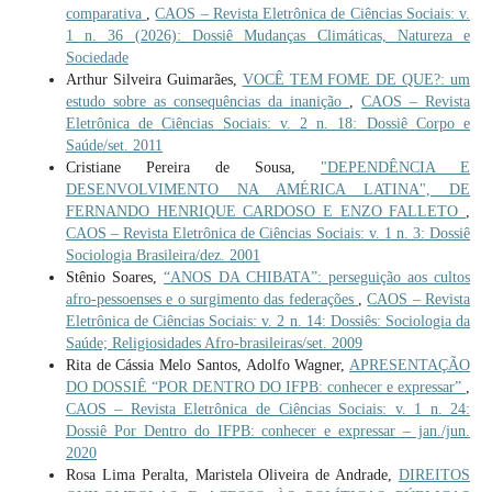
comparativa
,
CAOS – Revista Eletrônica de Ciências Sociais: v.
1 n. 36 (2026): Dossiê Mudanças Climáticas, Natureza e
Sociedade
Arthur Silveira Guimarães,
VOCÊ TEM FOME DE QUE?: um
estudo sobre as consequências da inanição
,
CAOS – Revista
Eletrônica de Ciências Sociais: v. 2 n. 18: Dossiê Corpo e
Saúde/set. 2011
Cristiane Pereira de Sousa,
"DEPENDÊNCIA E
DESENVOLVIMENTO NA AMÉRICA LATINA", DE
FERNANDO HENRIQUE CARDOSO E ENZO FALLETO
,
CAOS – Revista Eletrônica de Ciências Sociais: v. 1 n. 3: Dossiê
Sociologia Brasileira/dez. 2001
Stênio Soares,
“ANOS DA CHIBATA”: perseguição aos cultos
afro-pessoenses e o surgimento das federações
,
CAOS – Revista
Eletrônica de Ciências Sociais: v. 2 n. 14: Dossiês: Sociologia da
Saúde; Religiosidades Afro-brasileiras/set. 2009
Rita de Cássia Melo Santos, Adolfo Wagner,
APRESENTAÇÃO
DO DOSSIÊ “POR DENTRO DO IFPB: conhecer e expressar”
,
CAOS – Revista Eletrônica de Ciências Sociais: v. 1 n. 24:
Dossiê Por Dentro do IFPB: conhecer e expressar – jan./jun.
2020
Rosa Lima Peralta, Maristela Oliveira de Andrade,
DIREITOS