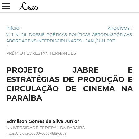
INÍCIO
/
ARQUIVOS
/
V. 1 N. 26: DOSSIÊ POÉTICAS POLÍTICAS AFRODIASPÓRICAS:
ABORDAGENS INTERDISCIPLINARES – JAN./JUN. 2021
/
PRÊMIO FLORESTAN FERNANDES
PROJETO JABRE E
ESTRATÉGIAS DE PRODUÇÃO E
CIRCULAÇÃO DE CINEMA NA
PARAÍBA
Edmilson Gomes da Silva Junior
UNIVERSIDADE FEDERAL DA PARAÌBA
https://orcid.org/0000-0003-1689-3379