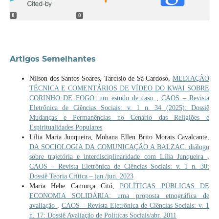
0
0
Artigos Semelhantes
Nilson dos Santos Soares, Tarcísio de Sá Cardoso,
MEDIAÇÃO
TÉCNICA E COMENTÁRIOS DE VÍDEO DO KWAI SOBRE
CORINHO DE FOGO: um estudo de caso
,
CAOS – Revista
Eletrônica de Ciências Sociais: v. 1 n. 34 (2025): Dossiê
Mudanças e Permanências no Cenário das Religiões e
Espiritualidades Populares
Lília Maria Junqueira, Mohana Ellen Brito Morais Cavalcante,
DA SOCIOLOGIA DA COMUNICAÇÃO A BALZAC: diálogo
sobre trajetória e interdisciplinaridade com Lília Junqueira
,
CAOS – Revista Eletrônica de Ciências Sociais: v. 1 n. 30:
Dossiê Teoria Crítica – jan./jun. 2023
Maria Hebe Camurça Citó,
POLÍTICAS PÚBLICAS DE
ECONOMIA SOLIDÁRIA: uma proposta etnográfica de
avaliação
,
CAOS – Revista Eletrônica de Ciências Sociais: v. 1
n. 17: Dossiê Avaliação de Políticas Sociais/abr. 2011