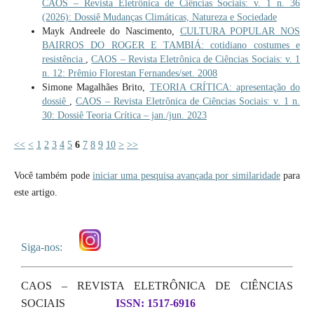
CAOS – Revista Eletrônica de Ciências Sociais: v. 1 n. 36
(2026): Dossiê Mudanças Climáticas, Natureza e Sociedade
Mayk Andreele do Nascimento,
CULTURA POPULAR NOS
BAIRROS DO ROGER E TAMBIÁ: cotidiano costumes e
resistência
,
CAOS – Revista Eletrônica de Ciências Sociais: v. 1
n. 12: Prêmio Florestan Fernandes/set. 2008
Simone Magalhães Brito,
TEORIA CRÍTICA: apresentação do
dossiê
,
CAOS – Revista Eletrônica de Ciências Sociais: v. 1 n.
30: Dossiê Teoria Crítica – jan./jun. 2023
<<
<
1
2
3
4
5
6
7
8
9
10
>
>>
Você também pode
iniciar uma pesquisa avançada por similaridade
para
este artigo.
Siga-nos:
CAOS – REVISTA ELETRÔNICA DE CIÊNCIAS
SOCIAIS
ISSN: 1517-6916