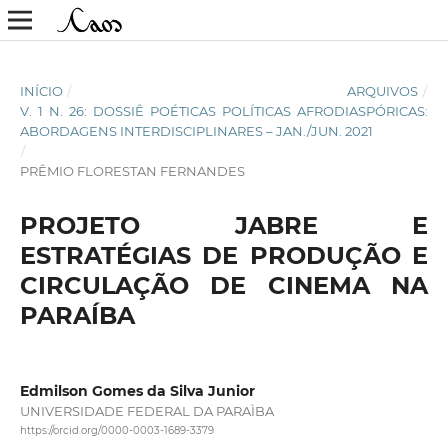
INÍCIO
/
ARQUIVOS
/
V. 1 N. 26: DOSSIÊ POÉTICAS POLÍTICAS AFRODIASPÓRICAS:
ABORDAGENS INTERDISCIPLINARES – JAN./JUN. 2021
/
PRÊMIO FLORESTAN FERNANDES
PROJETO JABRE E
ESTRATÉGIAS DE PRODUÇÃO E
CIRCULAÇÃO DE CINEMA NA
PARAÍBA
Edmilson Gomes da Silva Junior
UNIVERSIDADE FEDERAL DA PARAÌBA
https://orcid.org/0000-0003-1689-3379