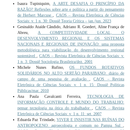
Isaura Tupiniquim,
A ARTE DESAFIA O PRINCÍPIO DA
RAZÃO? Reflexões sobre arte e política a partir do pensamento
de Herbert Marcuse
,
CAOS – Revista Eletrônica de Ciências
Sociais: v. 1 n. 30: Dossiê Teoria Crítica – jan./jun. 2023
Gesinaldo Ataíde Cândido, Adriano R. Goedert, Aline França de
Abreu,
A COMPETITIVIDADE LOCAL, O
DESENVOLVIMENTO REGIONAL E OS SISTEMAS
NACIONAIS E REGIONAIS DE INOVAÇÃO: uma proposta
metodológica para viabilização do desenvolvimento regional
sustentável
,
CAOS – Revista Eletrônica de Ciências Sociais: v.
1 n. 3: Dossiê Sociologia Brasileira/dez. 2001
Michele Nunes Rufino,
OS FUNDOS ROTATIVOS
SOLIDÁRIOS NO ALTO SERTÃO PARAIBANO: diário de
campo de uma pesquisa de avaliação
,
CAOS – Revista
Eletrônica de Ciências Sociais: v. 1 n. 15: Dossiê Políticas
Públicas/mar. 2010
Ana Paula Cavalcanti Ferreira,
TECNOLOGIA DE
INFORMAÇÃO CONTROLE E MUNDO DO TRABALHO:
pensar tecnologia na ótica do trabalhador
,
CAOS – Revista
Eletrônica de Ciências Sociais: v. 1 n. 11: set. 2007
Eduarda Paz Trindade,
VIVER E INSISTIR NAS RUÍNAS DO
ANTROPOCENO: agroecologia e comum no Pampa Sul
,