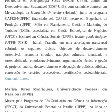
Pós-doutor em Antropologia Social (PPGA/ UFPB); doutor em
Desenvolvimento Sustentável (CDS/ UnB), com sanduíche doutoral em
Mercadologia na
Maastricht University
(Holanda), junto ao programa
CAPES/NUFFIC, financiado pela CAPES; mestre em Engenharia de
Produção (UFPB); MBA em Planejamento, Gestão e Marketing do
Turismo (UCB); especialista em Gestão Estratégica de Negócios
(UFCG), bacharel em Ciências Sociais (UFPB);
leather goods designer
(UFPB/ PISIE - Itália). Trabalha em uma abordagem transversal
cobrindo os seguintes tópicos: objetivos de desenvolvimento
sustentável; economia circular; tradições culturais, identidade e
sustentabilidade; etnodesenvolvimento; argumentação técnica e gestão
de projetos; análise, desenvolvimento e adequação de políticas públicas;
construção de cenários prospectivos; certificações socioambientais.
Currículo Lattes
.
Marisa Pires Rodrigues,
Universidade Federal da
Paraíba (UFPB)
Mestre pelo Programa de Pós-Graduação em Ciência da Informação
(PPGCI) da Universidade Federal da Paraíba (UFPB), na linha de