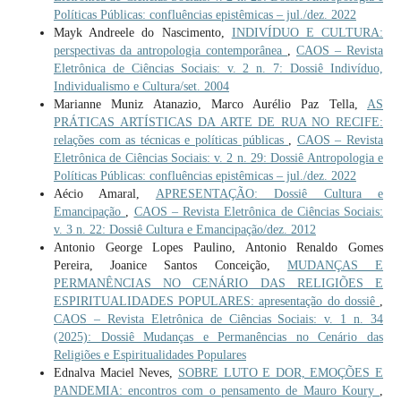
Políticas Públicas: confluências epistêmicas – jul./dez. 2022
Mayk Andreele do Nascimento,
INDIVÍDUO E CULTURA:
perspectivas da antropologia contemporânea
,
CAOS – Revista
Eletrônica de Ciências Sociais: v. 2 n. 7: Dossiê Indivíduo,
Individualismo e Cultura/set. 2004
Marianne Muniz Atanazio, Marco Aurélio Paz Tella,
AS
PRÁTICAS ARTÍSTICAS DA ARTE DE RUA NO RECIFE:
relações com as técnicas e políticas públicas
,
CAOS – Revista
Eletrônica de Ciências Sociais: v. 2 n. 29: Dossiê Antropologia e
Políticas Públicas: confluências epistêmicas – jul./dez. 2022
Aécio Amaral,
APRESENTAÇÃO: Dossiê Cultura e
Emancipação
,
CAOS – Revista Eletrônica de Ciências Sociais:
v. 3 n. 22: Dossiê Cultura e Emancipação/dez. 2012
Antonio George Lopes Paulino, Antonio Renaldo Gomes
Pereira, Joanice Santos Conceição,
MUDANÇAS E
PERMANÊNCIAS NO CENÁRIO DAS RELIGIÕES E
ESPIRITUALIDADES POPULARES: apresentação do dossiê
,
CAOS – Revista Eletrônica de Ciências Sociais: v. 1 n. 34
(2025): Dossiê Mudanças e Permanências no Cenário das
Religiões e Espiritualidades Populares
Ednalva Maciel Neves,
SOBRE LUTO E DOR, EMOÇÕES E
PANDEMIA: encontros com o pensamento de Mauro Koury
,