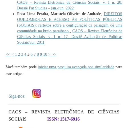
CAOS – Revista Eletrônica de Ciências Sociais: v. 1 n. 28:
Dossiê Fat Studies – jan./jun. 2022
Rosa Lima Peralta, Maristela Oliveira de Andrade,
DIREITOS
QUILOMBOLAS E ACESSO ÀS POLÍTICAS PÚBLICAS
(SOCIAIS): reflexos sobre a configuração da paisagem de uma
comunidade no brejo paraibano
,
CAOS – Revista Eletrônica de
Ciências Sociais: v. 1 n. 17: Dossiê Avaliação de Políticas
Sociais/abr. 2011
<<
<
1
2
3
4
5
6
7
8
9
10
>
>>
Você também pode
iniciar uma pesquisa avançada por similaridade
para
este artigo.
Siga-nos:
CAOS – REVISTA ELETRÔNICA DE CIÊNCIAS
SOCIAIS
ISSN: 1517-6916