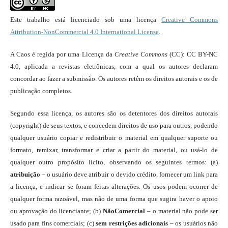
Este trabalho está licenciado sob uma licença
Creative Commons
Attribution-NonCommercial 4.0 International License
.
A Caos é regida por uma Licença da
Creative Commons
(CC): CC BY-NC
4.0, aplicada a revistas eletrônicas, com a qual os autores declaram
concordar ao fazer a submissão. Os autores retêm os direitos autorais e os de
publicação completos.
Segundo essa licença, os autores são os detentores dos direitos autorais
(copyright) de seus textos, e concedem direitos de uso para outros, podendo
qualquer usuário copiar e redistribuir o material em qualquer suporte ou
formato, remixar, transformar e criar a partir do material, ou usá-lo de
qualquer outro propósito lícito, observando os seguintes termos: (a)
atribuição
– o usuário deve atribuir o devido crédito, fornecer um link para
a licença, e indicar se foram feitas alterações. Os usos podem ocorrer de
qualquer forma razoável, mas não de uma forma que sugira haver o apoio
ou aprovação do licenciante; (b)
NãoComercial
– o material não pode ser
usado para fins comerciais; (c)
sem restrições adicionais
– os usuários não