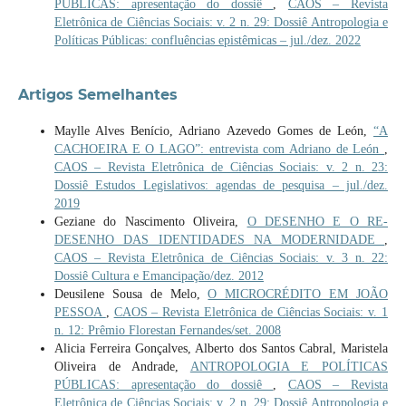
PÚBLICAS: apresentação do dossiê
,
CAOS – Revista
Eletrônica de Ciências Sociais: v. 2 n. 29: Dossiê Antropologia e
Políticas Públicas: confluências epistêmicas – jul./dez. 2022
Artigos Semelhantes
Maylle Alves Benício, Adriano Azevedo Gomes de León,
“A
CACHOEIRA E O LAGO”: entrevista com Adriano de León
,
CAOS – Revista Eletrônica de Ciências Sociais: v. 2 n. 23:
Dossiê Estudos Legislativos: agendas de pesquisa – jul./dez.
2019
Geziane do Nascimento Oliveira,
O DESENHO E O RE-
DESENHO DAS IDENTIDADES NA MODERNIDADE
,
CAOS – Revista Eletrônica de Ciências Sociais: v. 3 n. 22:
Dossiê Cultura e Emancipação/dez. 2012
Deusilene Sousa de Melo,
O MICROCRÉDITO EM JOÃO
PESSOA
,
CAOS – Revista Eletrônica de Ciências Sociais: v. 1
n. 12: Prêmio Florestan Fernandes/set. 2008
Alicia Ferreira Gonçalves, Alberto dos Santos Cabral, Maristela
Oliveira de Andrade,
ANTROPOLOGIA E POLÍTICAS
PÚBLICAS: apresentação do dossiê
,
CAOS – Revista
Eletrônica de Ciências Sociais: v. 2 n. 29: Dossiê Antropologia e