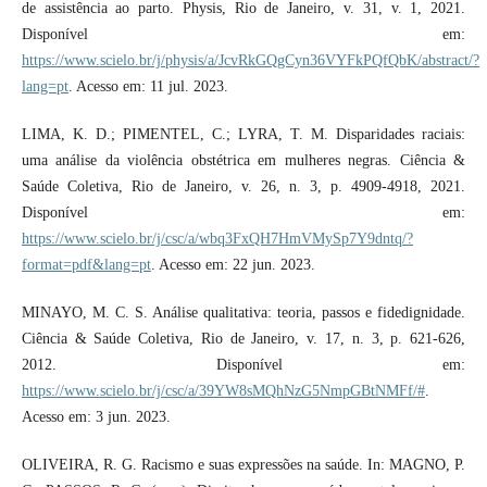
de assistência ao parto. Physis, Rio de Janeiro, v. 31, v. 1, 2021.
Disponível em:
https://www.scielo.br/j/physis/a/JcvRkGQgCyn36VYFkPQfQbK/abstract/?
lang=pt
. Acesso em: 11 jul. 2023.
LIMA, K. D.; PIMENTEL, C.; LYRA, T. M. Disparidades raciais:
uma análise da violência obstétrica em mulheres negras. Ciência &
Saúde Coletiva, Rio de Janeiro, v. 26, n. 3, p. 4909-4918, 2021.
Disponível em:
https://www.scielo.br/j/csc/a/wbq3FxQH7HmVMySp7Y9dntq/?
format=pdf&lang=pt
. Acesso em: 22 jun. 2023.
MINAYO, M. C. S. Análise qualitativa: teoria, passos e fidedignidade.
Ciência & Saúde Coletiva, Rio de Janeiro, v. 17, n. 3, p. 621-626,
2012. Disponível em:
https://www.scielo.br/j/csc/a/39YW8sMQhNzG5NmpGBtNMFf/#
.
Acesso em: 3 jun. 2023.
OLIVEIRA, R. G. Racismo e suas expressões na saúde. In: MAGNO, P.