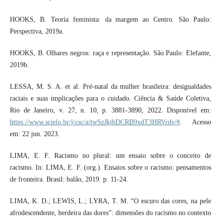
HOOKS, B. Teoria feminista: da margem ao Centro. São Paulo:
Perspectiva, 2019a.
HOOKS, B. Olhares negros: raça e representação. São Paulo: Elefante,
2019b.
LESSA, M. S. A. et al. Pré-natal da mulher brasileira: desigualdades
raciais e suas implicações para o cuidado. Ciência & Saúde Coletiva,
Rio de Janeiro, v. 27, n. 10, p. 3881-3890, 2022. Disponível em:
https://www.scielo.br/j/csc/a/twSzJkjbDCRB9xdT3HRVrdv/#
. Acesso
em: 22 jun. 2023.
LIMA, E. F. Racismo no plural: um ensaio sobre o conceito de
racismo. In: LIMA, E. F. (org.). Ensaios sobre o racismo: pensamentos
de fronteira. Brasil: balão, 2019. p. 11-24.
LIMA, K. D.; LEWIS, L.; LYRA, T. M. “O escuro das cores, na pele
afrodescendente, herdeira das dores”: dimensões do racismo no contexto