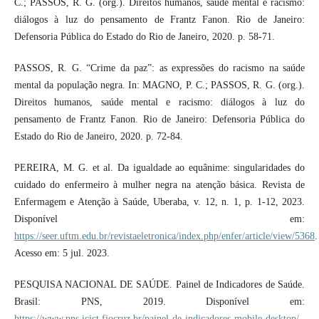
C.; PASSOS, R. G. (org.). Direitos humanos, saúde mental e racismo:
diálogos à luz do pensamento de Frantz Fanon. Rio de Janeiro:
Defensoria Pública do Estado do Rio de Janeiro, 2020. p. 58-71.
PASSOS, R. G. “Crime da paz”: as expressões do racismo na saúde
mental da população negra. In: MAGNO, P. C.; PASSOS, R. G. (org.).
Direitos humanos, saúde mental e racismo: diálogos à luz do
pensamento de Frantz Fanon. Rio de Janeiro: Defensoria Pública do
Estado do Rio de Janeiro, 2020. p. 72-84.
PEREIRA, M. G. et al. Da igualdade ao equânime: singularidades do
cuidado do enfermeiro à mulher negra na atenção básica. Revista de
Enfermagem e Atenção à Saúde, Uberaba, v. 12, n. 1, p. 1-12, 2023.
Disponível em:
https://seer.uftm.edu.br/revistaeletronica/index.php/enfer/article/view/5368
.
Acesso em: 5 jul. 2023.
PESQUISA NACIONAL DE SAÚDE. Painel de Indicadores de Saúde.
Brasil: PNS, 2019. Disponível em:
https://www.pns.icict.fiocruz.br/painel-de-indicadores-mobile-desktop/
.