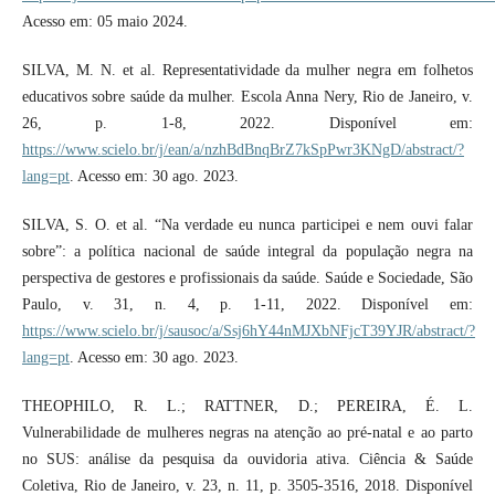
Acesso em: 05 maio 2024.
SILVA, M. N. et al. Representatividade da mulher negra em folhetos
educativos sobre saúde da mulher. Escola Anna Nery, Rio de Janeiro, v.
26, p. 1-8, 2022. Disponível em:
https://www.scielo.br/j/ean/a/nzhBdBnqBrZ7kSpPwr3KNgD/abstract/?
lang=pt
. Acesso em: 30 ago. 2023.
SILVA, S. O. et al. “Na verdade eu nunca participei e nem ouvi falar
sobre”: a política nacional de saúde integral da população negra na
perspectiva de gestores e profissionais da saúde. Saúde e Sociedade, São
Paulo, v. 31, n. 4, p. 1-11, 2022. Disponível em:
https://www.scielo.br/j/sausoc/a/Ssj6hY44nMJXbNFjcT39YJR/abstract/?
lang=pt
. Acesso em: 30 ago. 2023.
THEOPHILO, R. L.; RATTNER, D.; PEREIRA, É. L.
Vulnerabilidade de mulheres negras na atenção ao pré-natal e ao parto
no SUS: análise da pesquisa da ouvidoria ativa. Ciência & Saúde
Coletiva, Rio de Janeiro, v. 23, n. 11, p. 3505-3516, 2018. Disponível