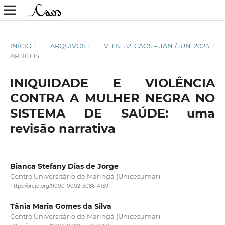
INÍCIO
/
ARQUIVOS
/
V. 1 N. 32: CAOS – JAN./JUN. 2024
/
ARTIGOS
INIQUIDADE E VIOLÊNCIA
CONTRA A MULHER NEGRA NO
SISTEMA DE SAÚDE: uma
revisão narrativa
Bianca Stefany Dias de Jorge
Centro Universitário de Maringá (Unicesumar)
https://orcid.org/0000-0002-3086-4139
Tânia Maria Gomes da Silva
Centro Universitário de Maringá (Unicesumar)