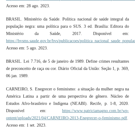
Acesso em: 28 ago. 2023.
BRASIL. Ministério da Saúde. Política nacional de saúde integral da
população negra: uma política para o SUS. 3 ed. Brasília: Editora do
Ministério da Saúde, 2017. Disponível em:
https://bvsms.saude.gov.br/bvs/publicacoes/politica_nacional_saude_popul
Acesso em: 5 ago. 2023.
BRASIL. Lei 7.716, de 5 de janeiro de 1989. Define crimes resultantes
de preconceito de raça ou cor. Diário Oficial da União: Seção 1, p. 369,
06 jan. 1989.
CARNEIRO, S. Enegrecer o feminismo: a situação da mulher negra na
América Latina a partir de uma perspectiva de gênero. Núcleo de
Estudos Afro-brasileiro e Indígena (NEABI). Recife, p. 1-8, 2020.
Disponível em:
https://www.patriciamagno.com.br/wp-
ontent/uploads/2021/04/CARNEIRO-2013-Enegrecer-o-feminismo.pdf
.
Acesso em: 1 set. 2023.