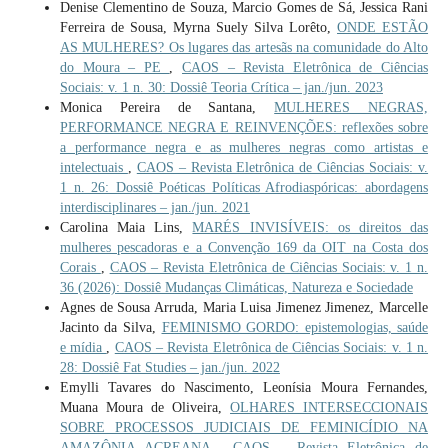
Denise Clementino de Souza, Marcio Gomes de Sá, Jessica Rani
Ferreira de Sousa, Myrna Suely Silva Lorêto,
ONDE ESTÃO
AS MULHERES? Os lugares das artesãs na comunidade do Alto
do Moura – PE
,
CAOS – Revista Eletrônica de Ciências
Sociais: v. 1 n. 30: Dossiê Teoria Crítica – jan./jun. 2023
Monica Pereira de Santana,
MULHERES NEGRAS,
PERFORMANCE NEGRA E REINVENÇÕES: reflexões sobre
a performance negra e as mulheres negras como artistas e
intelectuais
,
CAOS – Revista Eletrônica de Ciências Sociais: v.
1 n. 26: Dossiê Poéticas Políticas Afrodiaspóricas: abordagens
interdisciplinares – jan./jun. 2021
Carolina Maia Lins,
MARÉS INVISÍVEIS: os direitos das
mulheres pescadoras e a Convenção 169 da OIT na Costa dos
Corais
,
CAOS – Revista Eletrônica de Ciências Sociais: v. 1 n.
36 (2026): Dossiê Mudanças Climáticas, Natureza e Sociedade
Agnes de Sousa Arruda, Maria Luisa Jimenez Jimenez, Marcelle
Jacinto da Silva,
FEMINISMO GORDO: epistemologias, saúde
e mídia
,
CAOS – Revista Eletrônica de Ciências Sociais: v. 1 n.
28: Dossiê Fat Studies – jan./jun. 2022
Emylli Tavares do Nascimento, Leonísia Moura Fernandes,
Muana Moura de Oliveira,
OLHARES INTERSECCIONAIS
SOBRE PROCESSOS JUDICIAIS DE FEMINICÍDIO NA
AMAZÔNIA ACREANA
,
CAOS – Revista Eletrônica de