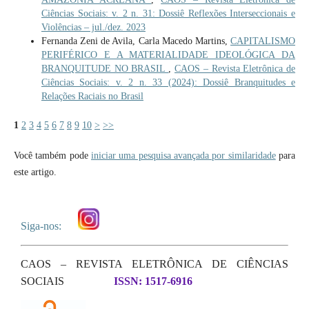
Ciências Sociais: v. 2 n. 31: Dossiê Reflexões Interseccionais e
Violências – jul./dez. 2023
Fernanda Zeni de Avila, Carla Macedo Martins,
CAPITALISMO
PERIFÉRICO E A MATERIALIDADE IDEOLÓGICA DA
BRANQUITUDE NO BRASIL
,
CAOS – Revista Eletrônica de
Ciências Sociais: v. 2 n. 33 (2024): Dossiê Branquitudes e
Relações Raciais no Brasil
1
2
3
4
5
6
7
8
9
10
>
>>
Você também pode
iniciar uma pesquisa avançada por similaridade
para
este artigo.
Siga-nos:
CAOS – REVISTA ELETRÔNICA DE CIÊNCIAS
SOCIAIS
ISSN: 1517-6916