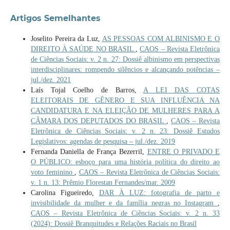
Artigos Semelhantes
Joselito Pereira da Luz,
AS PESSOAS COM ALBINISMO E O
DIREITO À SAÚDE NO BRASIL
,
CAOS – Revista Eletrônica
de Ciências Sociais: v. 2 n. 27: Dossiê albinismo em perspectivas
interdisciplinares: rompendo silêncios e alcançando potências –
jul./dez. 2021
Laís Tojal Coelho de Barros,
A LEI DAS COTAS
ELEITORAIS DE GÊNERO E SUA INFLUÊNCIA NA
CANDIDATURA E NA ELEIÇÃO DE MULHERES PARA A
CÂMARA DOS DEPUTADOS DO BRASIL
,
CAOS – Revista
Eletrônica de Ciências Sociais: v. 2 n. 23: Dossiê Estudos
Legislativos: agendas de pesquisa – jul./dez. 2019
Fernanda Daniella de França Bezerril,
ENTRE O PRIVADO E
O PÚBLICO: esboço para uma história política do direito ao
voto feminino
,
CAOS – Revista Eletrônica de Ciências Sociais:
v. 1 n. 13: Prêmio Florestan Fernandes/mar. 2009
Carolina Figueiredo,
DAR À LUZ: fotografia de parto e
invisibilidade da mulher e da família negras no Instagram
,
CAOS – Revista Eletrônica de Ciências Sociais: v. 2 n. 33
(2024): Dossiê Branquitudes e Relações Raciais no Brasil