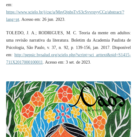
em:
https://www.scielo.br/j/csc/a/MsvQjnbsTvS3cSvvrqyyCCz/abstract/?
lang=pt
. Acesso em: 26 jun. 2023.
TOLEDO, J. A.; RODRIGUES, M. C. Teoria da mente em adultos:
uma revisão narrativa da literatura. Boletim da Academia Paulista de
Psicologia, São Paulo, v. 37, n. 92, p. 139-156, jan. 2017. Disponível
em:
http://pepsic.bvsalud.org/scielo.php?script=sci_arttext&pid=S1415-
711X2017000100011
. Acesso em: 3 set. de 2023.