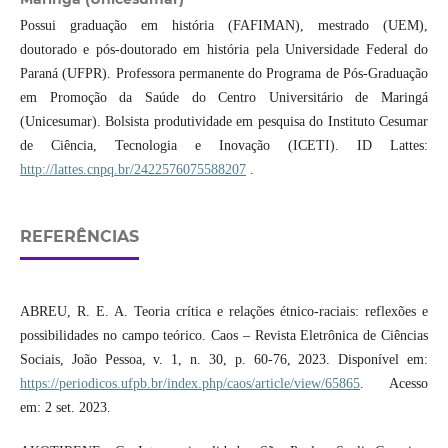
Possui graduação em história (FAFIMAN), mestrado (UEM),
doutorado e pós-doutorado em história pela Universidade Federal do
Paraná (UFPR). Professora permanente do Programa de Pós-Graduação
em Promoção da Saúde do Centro Universitário de Maringá
(Unicesumar). Bolsista produtividade em pesquisa do Instituto Cesumar
de Ciência, Tecnologia e Inovação (ICETI). ID Lattes:
http://lattes.cnpq.br/2422576075588207
.
REFERÊNCIAS
ABREU, R. E. A. Teoria crítica e relações étnico-raciais: reflexões e
possibilidades no campo teórico. Caos – Revista Eletrônica de Ciências
Sociais, João Pessoa, v. 1, n. 30, p. 60-76, 2023. Disponível em:
https://periodicos.ufpb.br/index.php/caos/article/view/65865
. Acesso
em: 2 set. 2023.