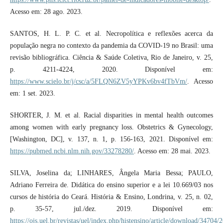
Acesso em: 28 ago. 2023.
SANTOS, H. L. P. C. et al. Necropolítica e reflexões acerca da
população negra no contexto da pandemia da COVID-19 no Brasil: uma
revisão bibliográfica. Ciência & Saúde Coletiva, Rio de Janeiro, v. 25,
p. 4211-4224, 2020. Disponível em:
https://www.scielo.br/j/csc/a/5FLQN6ZV5yYPKv6bv4fTbVm/
. Acesso
em: 1 set. 2023.
SHORTER, J. M. et al. Racial disparities in mental health outcomes
among women with early pregnancy loss. Obstetrics & Gynecology,
[Washington, DC], v. 137, n. 1, p. 156-163, 2021. Disponível em:
https://pubmed.ncbi.nlm.nih.gov/33278280/
. Acesso em: 28 mai. 2023.
SILVA, Joselina da; LINHARES, Ângela Maria Bessa; PAULO,
Adriano Ferreira de. Didática do ensino superior e a lei 10.669/03 nos
cursos de história do Ceará. História & Ensino, Londrina, v. 25, n. 02,
p. 35-57, jul./dez. 2019. Disponível em:
https://ojs.uel.br/revistas/uel/index.php/histensino/article/download/34704/