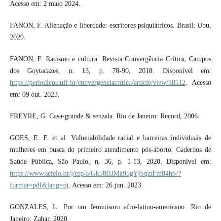
Acesso em: 2 maio 2024.
FANON, F. Alienação e liberdade: escritores psiquiátricos. Brasil: Ubu,
2020.
FANON, F. Racismo e cultura. Revista Convergência Crítica, Campos
dos Goytacazes, n. 13, p. 78-90, 2018. Disponível em:
https://periodicos.uff.br/convergenciacritica/article/view/38512
. Acesso
em: 09 out. 2023.
FREYRE, G. Casa-grande & senzala. Rio de Janeiro: Record, 2006.
GOES, E. F. et al. Vulnerabilidade racial e barreiras individuais de
mulheres em busca do primeiro atendimento pós-aborto. Cadernos de
Saúde Pública, São Paulo, n. 36, p. 1-13, 2020. Disponível em:
https://www.scielo.br/j/csp/a/Gk58HJMk95gYjSqztFm84hS/?
format=pdf&lang=pt
. Acesso em: 26 jun. 2023.
GONZALES, L. Por um feminismo afro-latino-americano. Rio de
Janeiro: Zahar, 2020.