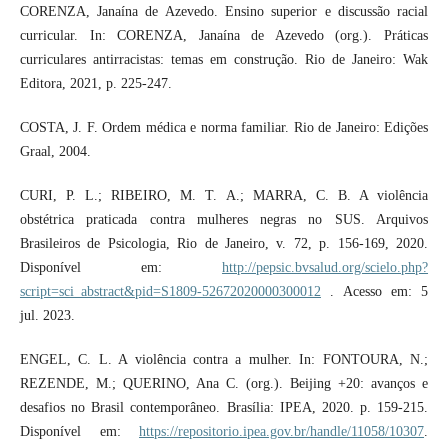
CORENZA, Janaína de Azevedo. Ensino superior e discussão racial
curricular. In: CORENZA, Janaína de Azevedo (org.). Práticas
curriculares antirracistas: temas em construção. Rio de Janeiro: Wak
Editora, 2021, p. 225-247.
COSTA, J. F. Ordem médica e norma familiar. Rio de Janeiro: Edições
Graal, 2004.
CURI, P. L.; RIBEIRO, M. T. A.; MARRA, C. B. A violência
obstétrica praticada contra mulheres negras no SUS. Arquivos
Brasileiros de Psicologia, Rio de Janeiro, v. 72, p. 156-169, 2020.
Disponível em:
http://pepsic.bvsalud.org/scielo.php?
script=sci_abstract&pid=S1809-52672020000300012
. Acesso em: 5
jul. 2023.
ENGEL, C. L. A violência contra a mulher. In: FONTOURA, N.;
REZENDE, M.; QUERINO, Ana C. (org.). Beijing +20: avanços e
desafios no Brasil contemporâneo. Brasília: IPEA, 2020. p. 159-215.
Disponível em:
https://repositorio.ipea.gov.br/handle/11058/10307
.