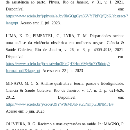
de assistência ao parto. Physis, Rio de Janeiro, v. 31, v. 1, 2021.
Disponível em:
https://www.scielo.br/j/physis/a/JcvRkGQgCyn36VYFkPQfQbK/abstract/?
lang=pt
. Acesso em: 11 jul. 2023.
LIMA, K. D.; PIMENTEL, C.; LYRA, T. M. Disparidades raciais:
uma análise da violência obstétrica em mulheres negras. Ciência &
Saúde Coletiva, Rio de Janeiro, v. 26, n. 3, p. 4909-4918, 2021.
Disponível em:
https://www.scielo.br/j/csc/a/wbq3FxQH7HmVMySp7Y9dntq/?
format=pdf&lang=pt
. Acesso em: 22 jun. 2023.
MINAYO, M. C. S. Análise qualitativa: teoria, passos e fidedignidade.
Ciência & Saúde Coletiva, Rio de Janeiro, v. 17, n. 3, p. 621-626,
2012. Disponível em:
https://www.scielo.br/j/csc/a/39YW8sMQhNzG5NmpGBtNMFf/#
.
Acesso em: 3 jun. 2023.
OLIVEIRA, R. G. Racismo e suas expressões na saúde. In: MAGNO, P.