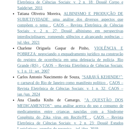
Eletrônica de Ciências Sociais: v. 2 n. 18: Dossiê Corpo e
Saúde/set. 2011
Tatiana Oliveira Moreira,
ALBINISMO E PRODUÇÃO DE
SUBJETIVIDADE: uma análise dos diversos aspectos que
compõem o tema
,
CAOS – Revista Eletrônica de Ciências
Sociais: v. 2 n. 27: Dossiê albinismo em perspectivas
interdisciplinares: rompendo silêncios e alcançando potências –
jul./dez. 2021
Charlene Origuela Gaspar de Pinho,
VIOLÊNCIA E
POBREZA: negociando o enquadramento jurídico na construção
do registro de ocorrência em uma delegacia de polícia, Rio
Grande (RS)
,
CAOS – Revista Eletrônica de Ciências Sociais:
v. 1 n. 11: set. 2007
Carlos Antonio Nascimento de Souza,
“SARAVÁ KEHINDE!”:
o carnaval do Rio de Janeiro como manifesto político
,
CAOS –
Revista Eletrônica de Ciências Sociais: v. 1 n. 32: CAOS –
jan./jun. 2024
Ana Claudia Knihs de Camargo,
“A QUESTÃO DOS
MEDICAMENTOS”: uma análise acerca do uso e consumo de
medicamentos entre crianças nascidas com a Síndrome
Congênita do Zika vírus em Recife/PE
,
CAOS – Revista
Eletrônica de Ciências Sociais: v. 2 n. 23: Dossiê Estudos
Legislativos: agendas de pesquisa – jul./dez. 2019