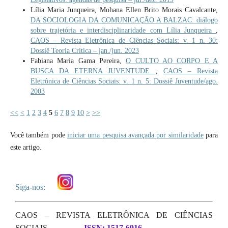
Lília Maria Junqueira, Mohana Ellen Brito Morais Cavalcante,
DA SOCIOLOGIA DA COMUNICAÇÃO A BALZAC: diálogo
sobre trajetória e interdisciplinaridade com Lília Junqueira
,
CAOS – Revista Eletrônica de Ciências Sociais: v. 1 n. 30:
Dossiê Teoria Crítica – jan./jun. 2023
Fabiana Maria Gama Pereira,
O CULTO AO CORPO E A
BUSCA DA ETERNA JUVENTUDE
,
CAOS – Revista
Eletrônica de Ciências Sociais: v. 1 n. 5: Dossiê Juventude/ago.
2003
<<
<
1
2
3
4
5
6
7
8
9
10
>
>>
Você também pode
iniciar uma pesquisa avançada por similaridade
para
este artigo.
Siga-nos:
CAOS – REVISTA ELETRÔNICA DE CIÊNCIAS
SOCIAIS
ISSN: 1517-6916