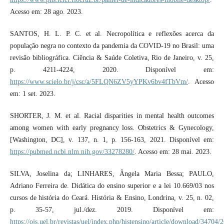
Acesso em: 28 ago. 2023.
SANTOS, H. L. P. C. et al. Necropolítica e reflexões acerca da
população negra no contexto da pandemia da COVID-19 no Brasil: uma
revisão bibliográfica. Ciência & Saúde Coletiva, Rio de Janeiro, v. 25,
p. 4211-4224, 2020. Disponível em:
https://www.scielo.br/j/csc/a/5FLQN6ZV5yYPKv6bv4fTbVm/
. Acesso
em: 1 set. 2023.
SHORTER, J. M. et al. Racial disparities in mental health outcomes
among women with early pregnancy loss. Obstetrics & Gynecology,
[Washington, DC], v. 137, n. 1, p. 156-163, 2021. Disponível em:
https://pubmed.ncbi.nlm.nih.gov/33278280/
. Acesso em: 28 mai. 2023.
SILVA, Joselina da; LINHARES, Ângela Maria Bessa; PAULO,
Adriano Ferreira de. Didática do ensino superior e a lei 10.669/03 nos
cursos de história do Ceará. História & Ensino, Londrina, v. 25, n. 02,
p. 35-57, jul./dez. 2019. Disponível em:
https://ojs.uel.br/revistas/uel/index.php/histensino/article/download/34704/