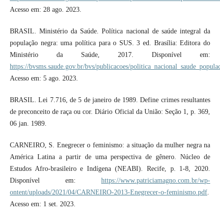
Acesso em: 28 ago. 2023.
BRASIL. Ministério da Saúde. Política nacional de saúde integral da
população negra: uma política para o SUS. 3 ed. Brasília: Editora do
Ministério da Saúde, 2017. Disponível em:
https://bvsms.saude.gov.br/bvs/publicacoes/politica_nacional_saude_popul
Acesso em: 5 ago. 2023.
BRASIL. Lei 7.716, de 5 de janeiro de 1989. Define crimes resultantes
de preconceito de raça ou cor. Diário Oficial da União: Seção 1, p. 369,
06 jan. 1989.
CARNEIRO, S. Enegrecer o feminismo: a situação da mulher negra na
América Latina a partir de uma perspectiva de gênero. Núcleo de
Estudos Afro-brasileiro e Indígena (NEABI). Recife, p. 1-8, 2020.
Disponível em:
https://www.patriciamagno.com.br/wp-
ontent/uploads/2021/04/CARNEIRO-2013-Enegrecer-o-feminismo.pdf
.
Acesso em: 1 set. 2023.