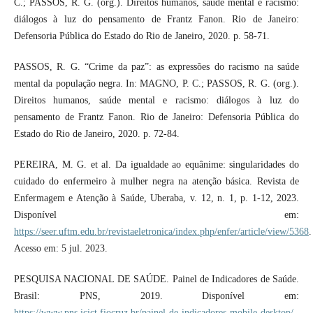
C.; PASSOS, R. G. (org.). Direitos humanos, saúde mental e racismo:
diálogos à luz do pensamento de Frantz Fanon. Rio de Janeiro:
Defensoria Pública do Estado do Rio de Janeiro, 2020. p. 58-71.
PASSOS, R. G. “Crime da paz”: as expressões do racismo na saúde
mental da população negra. In: MAGNO, P. C.; PASSOS, R. G. (org.).
Direitos humanos, saúde mental e racismo: diálogos à luz do
pensamento de Frantz Fanon. Rio de Janeiro: Defensoria Pública do
Estado do Rio de Janeiro, 2020. p. 72-84.
PEREIRA, M. G. et al. Da igualdade ao equânime: singularidades do
cuidado do enfermeiro à mulher negra na atenção básica. Revista de
Enfermagem e Atenção à Saúde, Uberaba, v. 12, n. 1, p. 1-12, 2023.
Disponível em:
https://seer.uftm.edu.br/revistaeletronica/index.php/enfer/article/view/5368
.
Acesso em: 5 jul. 2023.
PESQUISA NACIONAL DE SAÚDE. Painel de Indicadores de Saúde.
Brasil: PNS, 2019. Disponível em:
https://www.pns.icict.fiocruz.br/painel-de-indicadores-mobile-desktop/
.