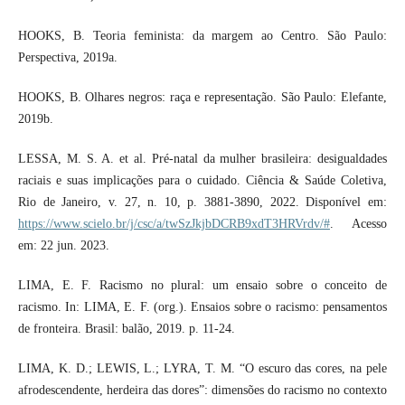
HOOKS, B. Teoria feminista: da margem ao Centro. São Paulo:
Perspectiva, 2019a.
HOOKS, B. Olhares negros: raça e representação. São Paulo: Elefante,
2019b.
LESSA, M. S. A. et al. Pré-natal da mulher brasileira: desigualdades
raciais e suas implicações para o cuidado. Ciência & Saúde Coletiva,
Rio de Janeiro, v. 27, n. 10, p. 3881-3890, 2022. Disponível em:
https://www.scielo.br/j/csc/a/twSzJkjbDCRB9xdT3HRVrdv/#
. Acesso
em: 22 jun. 2023.
LIMA, E. F. Racismo no plural: um ensaio sobre o conceito de
racismo. In: LIMA, E. F. (org.). Ensaios sobre o racismo: pensamentos
de fronteira. Brasil: balão, 2019. p. 11-24.
LIMA, K. D.; LEWIS, L.; LYRA, T. M. “O escuro das cores, na pele
afrodescendente, herdeira das dores”: dimensões do racismo no contexto