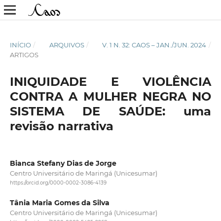
INÍCIO
/
ARQUIVOS
/
V. 1 N. 32: CAOS – JAN./JUN. 2024
/
ARTIGOS
INIQUIDADE E VIOLÊNCIA
CONTRA A MULHER NEGRA NO
SISTEMA DE SAÚDE: uma
revisão narrativa
Bianca Stefany Dias de Jorge
Centro Universitário de Maringá (Unicesumar)
https://orcid.org/0000-0002-3086-4139
Tânia Maria Gomes da Silva
Centro Universitário de Maringá (Unicesumar)