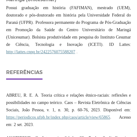
Possui graduação em história (FAFIMAN), mestrado (UEM),
doutorado e pós-doutorado em história pela Universidade Federal do
Paraná (UFPR). Professora permanente do Programa de Pós-Graduação
em Promoção da Saúde do Centro Universitário de Maringá
(Unicesumar). Bolsista produtividade em pesquisa do Instituto Cesumar
de Ciência, Tecnologia e Inovação (ICETI). ID Lattes:
http://lattes.cnpq.br/2422576075588207
.
REFERÊNCIAS
ABREU, R. E. A. Teoria crítica e relações étnico-raciais: reflexões e
possibilidades no campo teórico. Caos – Revista Eletrônica de Ciências
Sociais, João Pessoa, v. 1, n. 30, p. 60-76, 2023. Disponível em:
https://periodicos.ufpb.br/index.php/caos/article/view/65865
. Acesso
em: 2 set. 2023.