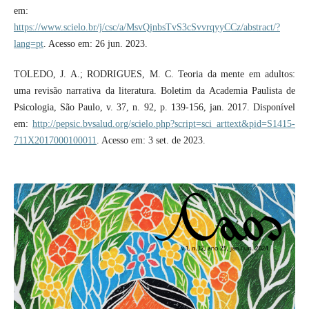
em:
https://www.scielo.br/j/csc/a/MsvQjnbsTvS3cSvvrqyyCCz/abstract/?
lang=pt
. Acesso em: 26 jun. 2023.
TOLEDO, J. A.; RODRIGUES, M. C. Teoria da mente em adultos:
uma revisão narrativa da literatura. Boletim da Academia Paulista de
Psicologia, São Paulo, v. 37, n. 92, p. 139-156, jan. 2017. Disponível
em:
http://pepsic.bvsalud.org/scielo.php?script=sci_arttext&pid=S1415-
711X2017000100011
. Acesso em: 3 set. de 2023.