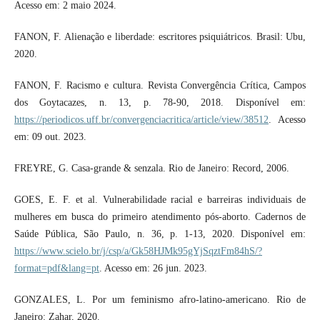
Acesso em: 2 maio 2024.
FANON, F. Alienação e liberdade: escritores psiquiátricos. Brasil: Ubu,
2020.
FANON, F. Racismo e cultura. Revista Convergência Crítica, Campos
dos Goytacazes, n. 13, p. 78-90, 2018. Disponível em:
https://periodicos.uff.br/convergenciacritica/article/view/38512
. Acesso
em: 09 out. 2023.
FREYRE, G. Casa-grande & senzala. Rio de Janeiro: Record, 2006.
GOES, E. F. et al. Vulnerabilidade racial e barreiras individuais de
mulheres em busca do primeiro atendimento pós-aborto. Cadernos de
Saúde Pública, São Paulo, n. 36, p. 1-13, 2020. Disponível em:
https://www.scielo.br/j/csp/a/Gk58HJMk95gYjSqztFm84hS/?
format=pdf&lang=pt
. Acesso em: 26 jun. 2023.
GONZALES, L. Por um feminismo afro-latino-americano. Rio de
Janeiro: Zahar, 2020.