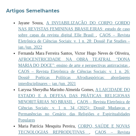
Artigos Semelhantes
Jayane Souza,
A INVIABILIZAÇÃO DO CORPO GORDO
NAS REVISTAS FEMININAS BRASILEIRAS: estudo de caso
sobre capas da revista digital Elle Brasil
,
CAOS – Revista
Eletrônica de Ciências Sociais: v. 1 n. 28: Dossiê Fat Studies –
jan./jun. 2022
Fernanda Mara Ferreira Santos, Victor Hugo Neves de Oliveira,
AFROCENTRICIDADE NA OBRA TEATRAL “DONA
MARIA DO DOCE”: ensino de arte e perspectivas antirracistas
,
CAOS – Revista Eletrônica de Ciências Sociais: v. 1 n. 26:
Dossiê Poéticas Políticas Afrodiaspóricas: abordagens
interdisciplinares – jan./jun. 2021
Laryssa Sherydha Marinho Almeida Gomes,
A LAICIDADE DO
ESTADO E A DEFESA DAS PRÁTICAS RELIGIOSAS
MINORITÁRIAS NO BRASIL
,
CAOS – Revista Eletrônica de
Ciências Sociais: v. 1 n. 34 (2025): Dossiê Mudanças e
Permanências no Cenário das Religiões e Espiritualidades
Populares
Maria Patrícia Mesquita Pereira,
CORPO, SAÚDE E NOVAS
TECNOLOGIAS REPRODUTIVAS
,
CAOS – Revista