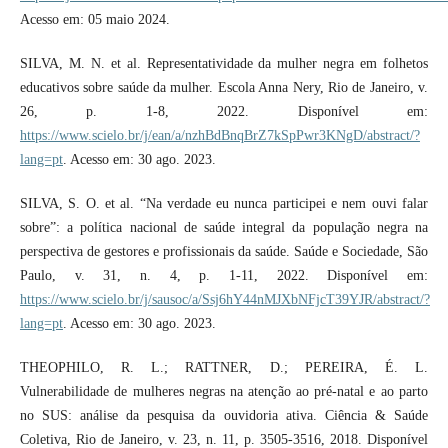
Acesso em: 05 maio 2024.
SILVA, M. N. et al. Representatividade da mulher negra em folhetos
educativos sobre saúde da mulher. Escola Anna Nery, Rio de Janeiro, v.
26, p. 1-8, 2022. Disponível em:
https://www.scielo.br/j/ean/a/nzhBdBnqBrZ7kSpPwr3KNgD/abstract/?
lang=pt
. Acesso em: 30 ago. 2023.
SILVA, S. O. et al. “Na verdade eu nunca participei e nem ouvi falar
sobre”: a política nacional de saúde integral da população negra na
perspectiva de gestores e profissionais da saúde. Saúde e Sociedade, São
Paulo, v. 31, n. 4, p. 1-11, 2022. Disponível em:
https://www.scielo.br/j/sausoc/a/Ssj6hY44nMJXbNFjcT39YJR/abstract/?
lang=pt
. Acesso em: 30 ago. 2023.
THEOPHILO, R. L.; RATTNER, D.; PEREIRA, É. L.
Vulnerabilidade de mulheres negras na atenção ao pré-natal e ao parto
no SUS: análise da pesquisa da ouvidoria ativa. Ciência & Saúde
Coletiva, Rio de Janeiro, v. 23, n. 11, p. 3505-3516, 2018. Disponível