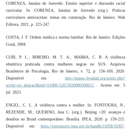
CORENZA, Janaína de Azevedo. Ensino superior e discussão racial
curricular. In: CORENZA, Janaína de Azevedo (org.). Práticas
curriculares antirracistas: temas em construção. Rio de Janeiro: Wak
Editora, 2021, p. 225-247.
COSTA, J. F. Ordem médica e norma familiar. Rio de Janeiro: Edições
Graal, 2004.
CURI, P. L.; RIBEIRO, M. T. A.; MARRA, C. B. A violência
obstétrica praticada contra mulheres negras no SUS. Arquivos
Brasileiros de Psicologia, Rio de Janeiro, v. 72, p. 156-169, 2020.
Disponível em:
http://pepsic.bvsalud.org/scielo.php?
script=sci_abstract&pid=S1809-52672020000300012
. Acesso em: 5
jul. 2023.
ENGEL, C. L. A violência contra a mulher. In: FONTOURA, N.;
REZENDE, M.; QUERINO, Ana C. (org.). Beijing +20: avanços e
desafios no Brasil contemporâneo. Brasília: IPEA, 2020. p. 159-215.
Disponível em:
https://repositorio.ipea.gov.br/handle/11058/10307
.