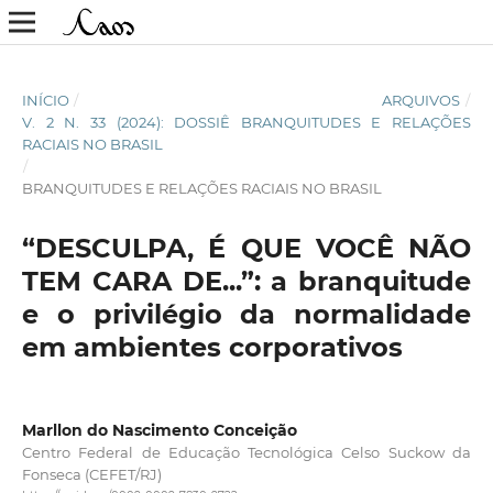
INÍCIO
/
ARQUIVOS
/
V. 2 N. 33 (2024): DOSSIÊ BRANQUITUDES E RELAÇÕES
RACIAIS NO BRASIL
/
BRANQUITUDES E RELAÇÕES RACIAIS NO BRASIL
“DESCULPA, É QUE VOCÊ NÃO
TEM CARA DE...”: a branquitude
e o privilégio da normalidade
em ambientes corporativos
Marllon do Nascimento Conceição
Centro Federal de Educação Tecnológica Celso Suckow da
Fonseca (CEFET/RJ)