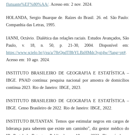
flutuante%EF%80%AA/
. Acesso em: 2 nov. 2024.
HOLANDA, Sergio Buarque de. Raízes do Brasil. 26. ed. São Paulo:
Companhia das Letras, 1995.
IANNI, Octávio. Dialética das relações raciais. Estudos Avançados, São
Paulo, v. 18, n. 50, p. 21-30, 2004. Disponível em:
https://www.scielo.br/j/ea/a/78rQndTBbYLBzHMdc3ygj4w/?lang=pt#
.
Acesso em: 10 ago. 2024.
INSTITUTO BRASILEIRO DE GEOGRAFIA E ESTATÍSTICA –
IBGE. PNAD contínua: pesquisa nacional por amostra de domicílios
contínua 2023. Rio de Janeiro: IBGE, 2023.
INSTITUTO BRASILEIRO DE GEOGRAFIA E ESTATÍSTICA –
IBGE. Censo Brasileiro de 2022. Rio de Janeiro: IBGE, 2022.
INSTITUTO BUTANTAN. Temos que estimular negros em cargos de
liderança para saberem que existe um caminho”, diz gestor médico do