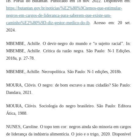
IB. Portal do Butantan. Publicado em 18 nov. 2022. Disponível em:
https://butantan.gov.br/noticias/%E2%80%9Ctemos-que-estimular-
negros-em-cargos-de-lideranca-para-saberem-que-existe-um-
caminho%E2%80%9D-diz-gestor-medico-do-ib
. Acesso em: 20 set.
2024.
MBEMBE, Achille. O devir-negro do mundo e “o sujeito racial”. In:
MBEMBE, Achille. Crítica da razão negra. São Paulo: N-1 Edições.
2018a, p. 27-78.
MBEMBE, Achille. Necropolítica. São Paulo: N-1 edições, 2018b.
MOURA, Clóvis. O negro: de bom escravo a mau cidadão? São Paulo:
Dandara, 2021.
MOURA, Clóvis. Sociologia do negro brasileiro. São Paulo: Editora
Ática, 1988.
NUNES, Caroline. O topo tem cor: negros ainda são minoria em cargos
de liderança da indústria alimentícia. O joio e o trigo, 2020. Disponível