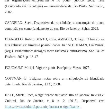
nas organizações empresariais e no poder público. 2002. Tese
(Doutorado em Psicologia) — Universidade de São Paulo, São Paulo,
2002.
CARNEIRO, Sueli. Dispositivo de racialidade: a construção do outro
como não ser como fundamento do ser. Rio de Janeiro: Zahar, 2023.
DIANGELO, Robin; BENTO, Cida; AMPARO, Thiago. O branco na
luta antirracista: limites e possibilidades. In.: SCHUCMAN, Lia Vainer.
(org.). Branquitude: diálogos sobre racismo e antirracismo. São Paulo:
Fósforo, 2023. p. 13-47.
FOUCAULT, Michel. Vigiar e punir. Petrópolis: Vozes, 1977.
GOFFMAN, E. Estigma: notas sobre a manipulação da identidade
deteriorada. Rio de Janeiro,: LTC, 2008.
HALL, Stuart. Raça, o significante flutuante. Rio de Janeiro. Revista Z
Cultural, Rio de Janeiro, v. 8, n. 2, [2015]. Disponível em:
https://revistazcultural.pacc.ufrj.br/raca-o-significante-