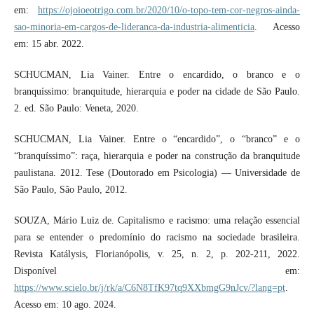
em:
https://ojoioeotrigo.com.br/2020/10/o-topo-tem-cor-negros-ainda-
sao-minoria-em-cargos-de-lideranca-da-industria-alimenticia
. Acesso
em: 15 abr. 2022.
SCHUCMAN, Lia Vainer. Entre o encardido, o branco e o
branquíssimo: branquitude, hierarquia e poder na cidade de São Paulo.
2. ed. São Paulo: Veneta, 2020.
SCHUCMAN, Lia Vainer. Entre o “encardido”, o “branco” e o
“branquíssimo”: raça, hierarquia e poder na construção da branquitude
paulistana. 2012. Tese (Doutorado em Psicologia) — Universidade de
São Paulo, São Paulo, 2012.
SOUZA, Mário Luiz de. Capitalismo e racismo: uma relação essencial
para se entender o predomínio do racismo na sociedade brasileira.
Revista Katálysis, Florianópolis, v. 25, n. 2, p. 202-211, 2022.
Disponível em:
https://www.scielo.br/j/rk/a/C6N8TfK97tq9XXbmgG9nJcv/?lang=pt
.
Acesso em: 10 ago. 2024.