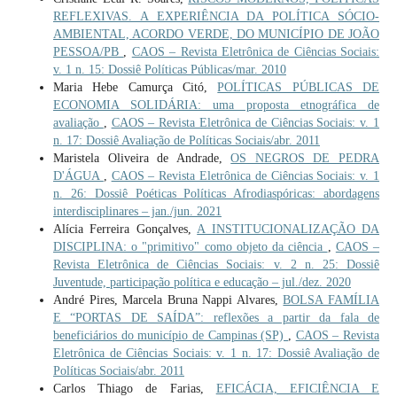
REFLEXIVAS. A EXPERIÊNCIA DA POLÍTICA SÓCIO-
AMBIENTAL, ACORDO VERDE, DO MUNICÍPIO DE JOÃO
PESSOA/PB
,
CAOS – Revista Eletrônica de Ciências Sociais:
v. 1 n. 15: Dossiê Políticas Públicas/mar. 2010
Maria Hebe Camurça Citó,
POLÍTICAS PÚBLICAS DE
ECONOMIA SOLIDÁRIA: uma proposta etnográfica de
avaliação
,
CAOS – Revista Eletrônica de Ciências Sociais: v. 1
n. 17: Dossiê Avaliação de Políticas Sociais/abr. 2011
Maristela Oliveira de Andrade,
OS NEGROS DE PEDRA
D'ÁGUA
,
CAOS – Revista Eletrônica de Ciências Sociais: v. 1
n. 26: Dossiê Poéticas Políticas Afrodiaspóricas: abordagens
interdisciplinares – jan./jun. 2021
Alícia Ferreira Gonçalves,
A INSTITUCIONALIZAÇÃO DA
DISCIPLINA: o "primitivo" como objeto da ciência
,
CAOS –
Revista Eletrônica de Ciências Sociais: v. 2 n. 25: Dossiê
Juventude, participação política e educação – jul./dez. 2020
André Pires, Marcela Bruna Nappi Alvares,
BOLSA FAMÍLIA
E “PORTAS DE SAÍDA”: reflexões a partir da fala de
beneficiários do município de Campinas (SP)
,
CAOS – Revista
Eletrônica de Ciências Sociais: v. 1 n. 17: Dossiê Avaliação de
Políticas Sociais/abr. 2011
Carlos Thiago de Farias,
EFICÁCIA, EFICIÊNCIA E