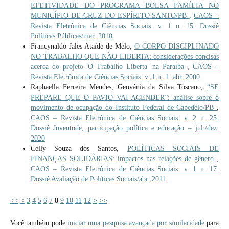
EFETIVIDADE DO PROGRAMA BOLSA FAMÍLIA NO
MUNICÍPIO DE CRUZ DO ESPÍRITO SANTO/PB
,
CAOS –
Revista Eletrônica de Ciências Sociais: v. 1 n. 15: Dossiê
Políticas Públicas/mar. 2010
Francynaldo Jales Ataíde de Melo,
O CORPO DISCIPLINADO
NO TRABALHO QUE NÃO LIBERTA: considerações concisas
acerca do projeto 'O Trabalho Liberta' na Paraíba
,
CAOS –
Revista Eletrônica de Ciências Sociais: v. 1 n. 1: abr. 2000
Raphaella Ferreira Mendes, Geovânia da Silva Toscano,
“SE
PREPARE QUE O PAVIO VAI ACENDER”: análise sobre o
movimento de ocupação do Instituto Federal de Cabedelo/PB
,
CAOS – Revista Eletrônica de Ciências Sociais: v. 2 n. 25:
Dossiê Juventude, participação política e educação – jul./dez.
2020
Celly Souza dos Santos,
POLÍTICAS SOCIAIS DE
FINANÇAS SOLIDÁRIAS: impactos nas relações de gênero
,
CAOS – Revista Eletrônica de Ciências Sociais: v. 1 n. 17:
Dossiê Avaliação de Políticas Sociais/abr. 2011
<<
<
3
4
5
6
7
8
9
10
11
12
>
>>
Você também pode
iniciar uma pesquisa avançada por similaridade
para