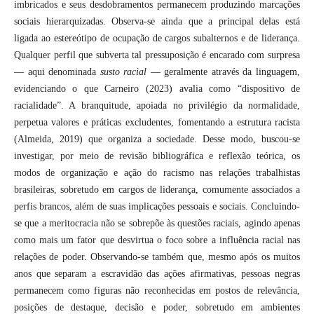
imbricados e seus desdobramentos permanecem produzindo marcações
sociais hierarquizadas. Observa-se ainda que a principal delas está
ligada ao estereótipo de ocupação de cargos subalternos e de liderança.
Qualquer perfil que subverta tal pressuposição é encarado com surpresa
— aqui denominada
susto racial
— geralmente através da linguagem,
evidenciando o que Carneiro (2023) avalia como “dispositivo de
racialidade”. A branquitude, apoiada no privilégio da normalidade,
perpetua valores e práticas excludentes, fomentando a estrutura racista
(Almeida, 2019) que organiza a sociedade. Desse modo, buscou-se
investigar, por meio de revisão bibliográfica e reflexão teórica, os
modos de organização e ação do racismo nas relações trabalhistas
brasileiras, sobretudo em cargos de liderança, comumente associados a
perfis brancos, além de suas implicações pessoais e sociais. Concluindo-
se que a meritocracia não se sobrepõe às questões raciais, agindo apenas
como mais um fator que desvirtua o foco sobre a influência racial nas
relações de poder. Observando-se também que, mesmo após os muitos
anos que separam a escravidão das ações afirmativas, pessoas negras
permanecem como figuras não reconhecidas em postos de relevância,
posições de destaque, decisão e poder, sobretudo em ambientes