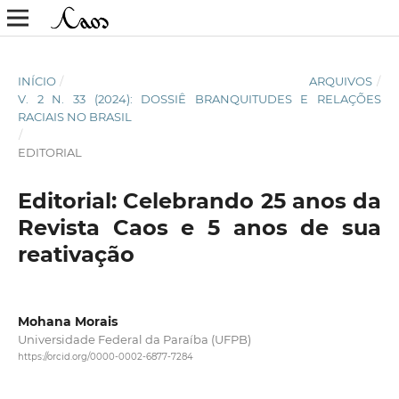
INÍCIO
/
ARQUIVOS
/
V. 2 N. 33 (2024): DOSSIÊ BRANQUITUDES E RELAÇÕES
RACIAIS NO BRASIL
/
EDITORIAL
Editorial: Celebrando 25 anos da
Revista Caos e 5 anos de sua
reativação
Mohana Morais
Universidade Federal da Paraíba (UFPB)
https://orcid.org/0000-0002-6877-7284