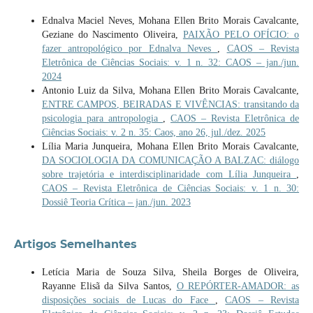
Ednalva Maciel Neves, Mohana Ellen Brito Morais Cavalcante,
Geziane do Nascimento Oliveira,
PAIXÃO PELO OFÍCIO: o
fazer antropológico por Ednalva Neves
,
CAOS – Revista
Eletrônica de Ciências Sociais: v. 1 n. 32: CAOS – jan./jun.
2024
Antonio Luiz da Silva, Mohana Ellen Brito Morais Cavalcante,
ENTRE CAMPOS, BEIRADAS E VIVÊNCIAS: transitando da
psicologia para antropologia
,
CAOS – Revista Eletrônica de
Ciências Sociais: v. 2 n. 35: Caos, ano 26, jul./dez. 2025
Lília Maria Junqueira, Mohana Ellen Brito Morais Cavalcante,
DA SOCIOLOGIA DA COMUNICAÇÃO A BALZAC: diálogo
sobre trajetória e interdisciplinaridade com Lília Junqueira
,
CAOS – Revista Eletrônica de Ciências Sociais: v. 1 n. 30:
Dossiê Teoria Crítica – jan./jun. 2023
Artigos Semelhantes
Letícia Maria de Souza Silva, Sheila Borges de Oliveira,
Rayanne Elisã da Silva Santos,
O REPÓRTER-AMADOR: as
disposições sociais de Lucas do Face
,
CAOS – Revista