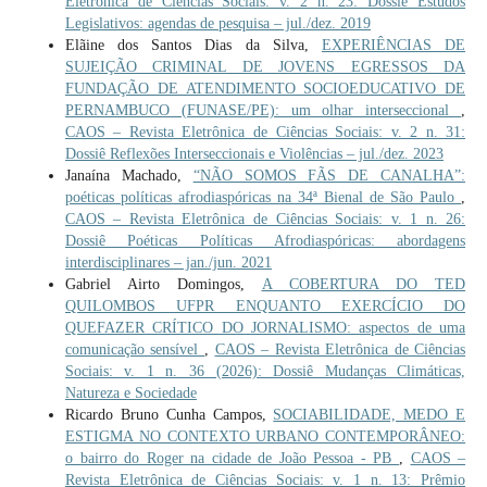
Eletrônica de Ciências Sociais: v. 2 n. 23: Dossiê Estudos
Legislativos: agendas de pesquisa – jul./dez. 2019
Elãine dos Santos Dias da Silva,
EXPERIÊNCIAS DE
SUJEIÇÃO CRIMINAL DE JOVENS EGRESSOS DA
FUNDAÇÃO DE ATENDIMENTO SOCIOEDUCATIVO DE
PERNAMBUCO (FUNASE/PE): um olhar interseccional
,
CAOS – Revista Eletrônica de Ciências Sociais: v. 2 n. 31:
Dossiê Reflexões Interseccionais e Violências – jul./dez. 2023
Janaína Machado,
“NÃO SOMOS FÃS DE CANALHA”:
poéticas políticas afrodiaspóricas na 34ª Bienal de São Paulo
,
CAOS – Revista Eletrônica de Ciências Sociais: v. 1 n. 26:
Dossiê Poéticas Políticas Afrodiaspóricas: abordagens
interdisciplinares – jan./jun. 2021
Gabriel Airto Domingos,
A COBERTURA DO TED
QUILOMBOS UFPR ENQUANTO EXERCÍCIO DO
QUEFAZER CRÍTICO DO JORNALISMO: aspectos de uma
comunicação sensível
,
CAOS – Revista Eletrônica de Ciências
Sociais: v. 1 n. 36 (2026): Dossiê Mudanças Climáticas,
Natureza e Sociedade
Ricardo Bruno Cunha Campos,
SOCIABILIDADE, MEDO E
ESTIGMA NO CONTEXTO URBANO CONTEMPORÂNEO:
o bairro do Roger na cidade de João Pessoa - PB
,
CAOS –
Revista Eletrônica de Ciências Sociais: v. 1 n. 13: Prêmio