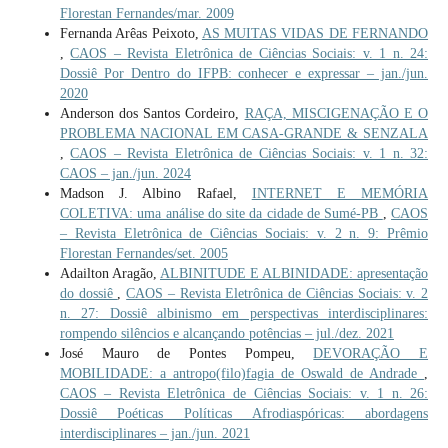
Florestan Fernandes/mar. 2009
Fernanda Arêas Peixoto,
AS MUITAS VIDAS DE FERNANDO
,
CAOS – Revista Eletrônica de Ciências Sociais: v. 1 n. 24:
Dossiê Por Dentro do IFPB: conhecer e expressar – jan./jun.
2020
Anderson dos Santos Cordeiro,
RAÇA, MISCIGENAÇÃO E O
PROBLEMA NACIONAL EM CASA-GRANDE & SENZALA
,
CAOS – Revista Eletrônica de Ciências Sociais: v. 1 n. 32:
CAOS – jan./jun. 2024
Madson J. Albino Rafael,
INTERNET E MEMÓRIA
COLETIVA: uma análise do site da cidade de Sumé-PB
,
CAOS
– Revista Eletrônica de Ciências Sociais: v. 2 n. 9: Prêmio
Florestan Fernandes/set. 2005
Adailton Aragão,
ALBINITUDE E ALBINIDADE: apresentação
do dossiê
,
CAOS – Revista Eletrônica de Ciências Sociais: v. 2
n. 27: Dossiê albinismo em perspectivas interdisciplinares:
rompendo silêncios e alcançando potências – jul./dez. 2021
José Mauro de Pontes Pompeu,
DEVORAÇÃO E
MOBILIDADE: a antropo(filo)fagia de Oswald de Andrade
,
CAOS – Revista Eletrônica de Ciências Sociais: v. 1 n. 26:
Dossiê Poéticas Políticas Afrodiaspóricas: abordagens
interdisciplinares – jan./jun. 2021