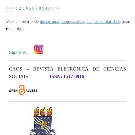
<<
<
1
2
3
4
5
6
7
8
9
10
>
>>
Você também pode
iniciar uma pesquisa avançada por similaridade
para
este artigo.
Siga-nos:
CAOS – REVISTA ELETRÔNICA DE CIÊNCIAS
SOCIAIS
ISSN: 1517-6916