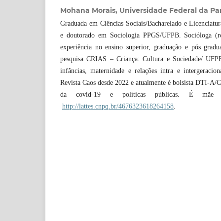
Mohana Morais,
Universidade Federal da Pa
Graduada em Ciências Sociais/Bacharelado e Licenciatu
e doutorado em Sociologia PPGS/UFPB. Socióloga (r
experiência no ensino superior, graduação e pós gra
pesquisa CRIAS – Criança: Cultura e Sociedade/ UFPB
infâncias, maternidade e relações intra e intergeracio
Revista Caos desde 2022 e atualmente é bolsista DTI-A/
da covid-19 e políticas públicas. É mã
http://lattes.cnpq.br/4676323618264158
.