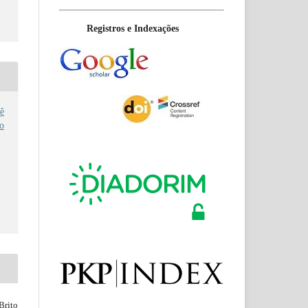
Registros e Indexações
ê
no
Brito