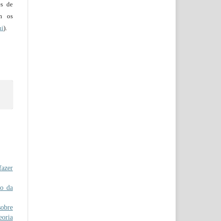
es de
em os
ui
).
azer
o da
obre
eoria