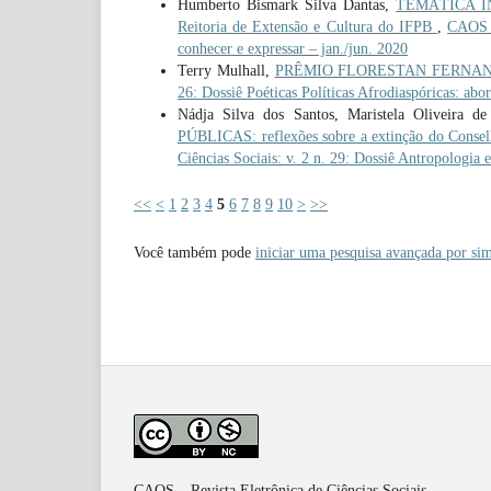
Humberto Bismark Silva Dantas,
TEMÁTICA IN
Reitoria de Extensão e Cultura do IFPB
,
CAOS –
conhecer e expressar – jan./jun. 2020
Terry Mulhall,
PRÊMIO FLORESTAN FERNANDE
26: Dossiê Poéticas Políticas Afrodiaspóricas: abor
Nádja Silva dos Santos, Maristela Oliveira d
PÚBLICAS: reflexões sobre a extinção do Consel
Ciências Sociais: v. 2 n. 29: Dossiê Antropologia e
<<
<
1
2
3
4
5
6
7
8
9
10
>
>>
Você também pode
iniciar uma pesquisa avançada por sim
CAOS – Revista Eletrônica de Ciências Sociais