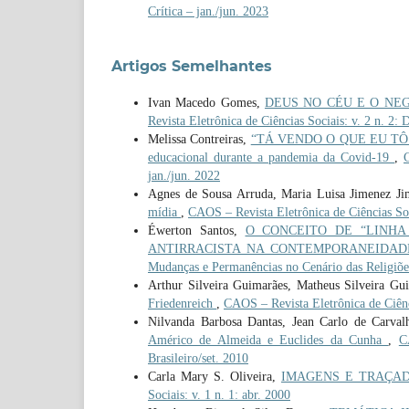
Crítica – jan./jun. 2023
Artigos Semelhantes
Ivan Macedo Gomes,
DEUS NO CÉU E O NEGRO N
Revista Eletrônica de Ciências Sociais: v. 2 n. 2:
Melissa Contreiras,
“TÁ VENDO O QUE EU TÔ FALA
educacional durante a pandemia da Covid-19
,
jan./jun. 2022
Agnes de Sousa Arruda, Maria Luisa Jimenez Jim
mídia
,
CAOS – Revista Eletrônica de Ciências Soci
Éwerton Santos,
O CONCEITO DE “LINHA
ANTIRRACISTA NA CONTEMPORANEIDA
Mudanças e Permanências no Cenário das Religiões
Arthur Silveira Guimarães, Matheus Silveira Gu
Friedenreich
,
CAOS – Revista Eletrônica de Ciênci
Nilvanda Barbosa Dantas, Jean Carlo de Carva
Américo de Almeida e Euclides da Cunha
,
C
Brasileiro/set. 2010
Carla Mary S. Oliveira,
IMAGENS E TRAÇADOS:
Sociais: v. 1 n. 1: abr. 2000