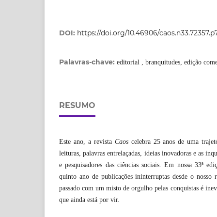
DOI:
https://doi.org/10.46906/caos.n33.72357.p7
Palavras-chave:
editorial , branquitudes, edição com
RESUMO
Este ano, a revista
Caos
celebra 25 anos de uma trajet
leituras, palavras entrelaçadas, ideias inovadoras e as inq
e pesquisadores das ciências sociais. Em nossa 33ª e
quinto ano de publicações ininterruptas desde o nosso 
passado com um misto de orgulho pelas conquistas é inev
que ainda está por vir.