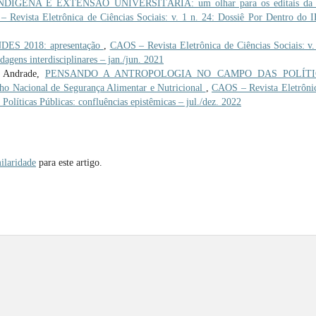
DÍGENA E EXTENSÃO UNIVERSITÁRIA: um olhar para os editais da 
 Revista Eletrônica de Ciências Sociais: v. 1 n. 24: Dossiê Por Dentro do 
S 2018: apresentação
,
CAOS – Revista Eletrônica de Ciências Sociais: v.
dagens interdisciplinares – jan./jun. 2021
e Andrade,
PENSANDO A ANTROPOLOGIA NO CAMPO DAS POLÍTI
ho Nacional de Segurança Alimentar e Nutricional
,
CAOS – Revista Eletrôni
 Políticas Públicas: confluências epistêmicas – jul./dez. 2022
ilaridade
para este artigo.