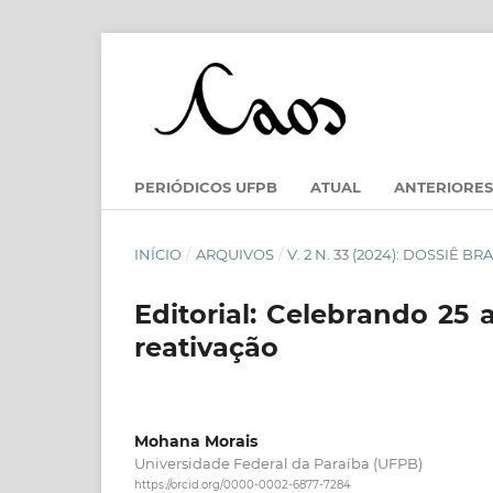
PERIÓDICOS UFPB
ATUAL
ANTERIORES
INÍCIO
/
ARQUIVOS
/
V. 2 N. 33 (2024): DOSSIÊ
Editorial: Celebrando 25
reativação
Mohana Morais
Universidade Federal da Paraíba (UFPB)
https://orcid.org/0000-0002-6877-7284