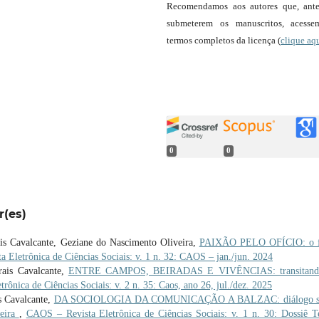
Recomendamos aos autores que, ant
submeterem os manuscritos, acess
termos completos da licença (
clique aq
0
0
r(es)
s Cavalcante, Geziane do Nascimento Oliveira,
PAIXÃO PELO OFÍCIO: o f
 Eletrônica de Ciências Sociais: v. 1 n. 32: CAOS – jan./jun. 2024
rais Cavalcante,
ENTRE CAMPOS, BEIRADAS E VIVÊNCIAS: transitand
rônica de Ciências Sociais: v. 2 n. 35: Caos, ano 26, jul./dez. 2025
s Cavalcante,
DA SOCIOLOGIA DA COMUNICAÇÃO A BALZAC: diálogo s
ueira
,
CAOS – Revista Eletrônica de Ciências Sociais: v. 1 n. 30: Dossiê T