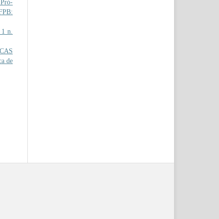
Pró-
IFPB:
 1 n.
CAS
ca de