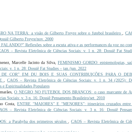
A TERRA: a visão de Gilberto Freyre sobre o futebol brasileiro
,
CA
 Dossiê Gilberto Freyre/nov. 2000
NDO?” Reflexões sobre a escuta ativa e as performances da voz no cont
CAOS – Revista Eletrônica de Ciências Sociais: v. 1 n. 28: Dossiê Fat Stud
enez, Marcelle Jacinto da Silva,
FEMINISMO GORDO: epistemologias, saú
ais: v. 1 n. 28: Dossiê Fat Studies – jan./jun. 2022
 DE COR” EM DU BOIS E SUAS CONTRIBUIÇÕES PARA O DEB
DE
,
CAOS – Revista Eletrônica de Ciências Sociais: v. 1 n. 34 (2025): D
 e Espiritualidades Populares
imarães,
O NEGRO NO FUTEBOL DOS BRANCOS: o caso marcante de Ar
as Sociais: v. 3 n. 16: Dossiê Pensamento Brasileiro/set. 2010
lho Costa,
ENTRE “MAIORES” E “MENORES”: itinerários cruzados entre 
AOS – Revista Eletrônica de Ciências Sociais: v. 3 n. 16: Dossiê Pensa
 a Parahyba dos primeiros séculos
,
CAOS – Revista Eletrônica de Ciê