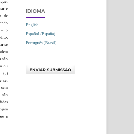
lquer
mar e
IDIOMA
lo de
vando
English
– o
Español (España)
dito,
Português (Brasil)
ar se
podem
s não
io ou
ENVIAR SUBMISSÃO
 (b)
e ser
)
sem
s não
didas
injam
que a