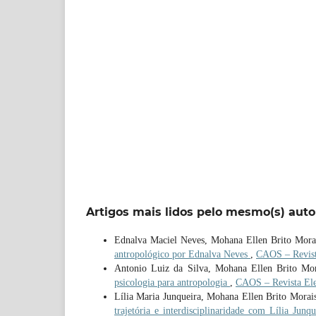
Artigos mais lidos pelo mesmo(s) auto
Ednalva Maciel Neves, Mohana Ellen Brito Morai
antropológico por Ednalva Neves
,
CAOS – Revista
Antonio Luiz da Silva, Mohana Ellen Brito Mo
psicologia para antropologia
,
CAOS – Revista Elet
Lília Maria Junqueira, Mohana Ellen Brito Morai
trajetória e interdisciplinaridade com Lília Junq