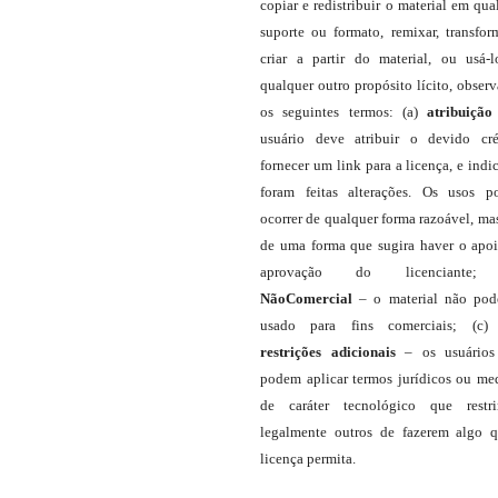
copiar e redistribuir o material em qua
suporte ou formato, remixar, transfor
criar a partir do material, ou usá-
qualquer outro propósito lícito, obser
os seguintes termos: (a)
atribuição
usuário deve atribuir o devido cré
fornecer um link para a licença, e indic
foram feitas alterações. Os usos 
ocorrer de qualquer forma razoável, ma
de uma forma que sugira haver o apo
aprovação do licenciante;
NãoComercial
– o material não pod
usado para fins comerciais; (c
restrições adicionais
– os usuário
podem aplicar termos jurídicos ou me
de caráter tecnológico que restr
legalmente outros de fazerem algo 
licença permita.