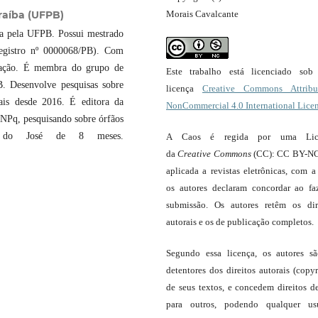
raíba (UFPB)
Morais Cavalcante
ra pela UFPB. Possui mestrado
egistro nº 0000068/PB). Com
duação. É membra do grupo de
Este trabalho está licenciado so
. Desenvolve pesquisas sobre
licença
Creative Commons Attribut
nais desde 2016. É editora da
NonCommercial 4.0 International Lice
CNPq, pesquisando sobre órfãos
e do José de 8 meses.
A Caos é regida por uma Lic
da
Creative Commons
(CC): CC BY-NC
aplicada a revistas eletrônicas, com a
os autores declaram concordar ao fa
submissão. Os autores retêm os dir
autorais e os de publicação completos.
Segundo essa licença, os autores s
detentores dos direitos autorais (copyr
de seus textos, e concedem direitos d
para outros, podendo qualquer us