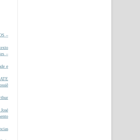
OS –
exto
ies –
de e
ATE
ossiê
thur
José
mento
ncias