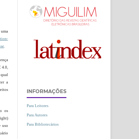
b uma
ion-
nse
.
ença
 4.0,
 qual
zer a
eitos
INFORMAÇÕES
Para Leitores
ão os
Para Autores
ight)
Para Bibliotecários
e uso
uário