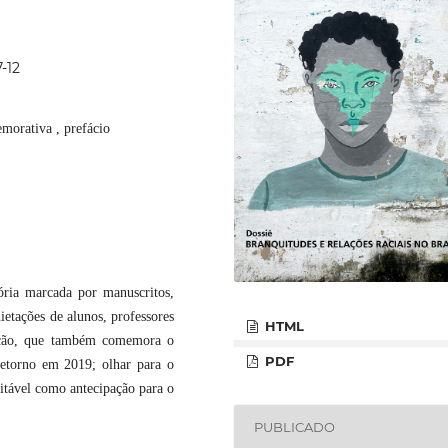
-12
emorativa , prefácio
ória marcada por manuscritos,
uietações de alunos, professores
HTML
dição, que também comemora o
PDF
retorno em 2019; olhar para o
itável como antecipação para o
PUBLICADO