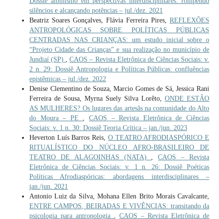
Dossiê albinismo em perspectivas interdisciplinares: rompendo
silêncios e alcançando potências – jul./dez. 2021
Beatriz Soares Gonçalves, Flávia Ferreira Pires,
REFLEXÕES
ANTROPOLÓGICAS SOBRE POLÍTICAS PÚBLICAS
CENTRADAS NAS CRIANÇAS: um estudo inicial sobre o
“Projeto Cidade das Crianças” e sua realização no município de
Jundiaí (SP)
,
CAOS – Revista Eletrônica de Ciências Sociais: v.
2 n. 29: Dossiê Antropologia e Políticas Públicas: confluências
epistêmicas – jul./dez. 2022
Denise Clementino de Souza, Marcio Gomes de Sá, Jessica Rani
Ferreira de Sousa, Myrna Suely Silva Lorêto,
ONDE ESTÃO
AS MULHERES? Os lugares das artesãs na comunidade do Alto
do Moura – PE
,
CAOS – Revista Eletrônica de Ciências
Sociais: v. 1 n. 30: Dossiê Teoria Crítica – jan./jun. 2023
Heverton Luís Barros Reis,
O TEATRO AFRODIASPÓRICO E
RITUALÍSTICO DO NÚCLEO AFRO-BRASILEIRO DE
TEATRO DE ALAGOINHAS (NATA)
,
CAOS – Revista
Eletrônica de Ciências Sociais: v. 1 n. 26: Dossiê Poéticas
Políticas Afrodiaspóricas: abordagens interdisciplinares –
jan./jun. 2021
Antonio Luiz da Silva, Mohana Ellen Brito Morais Cavalcante,
ENTRE CAMPOS, BEIRADAS E VIVÊNCIAS: transitando da
psicologia para antropologia
,
CAOS – Revista Eletrônica de