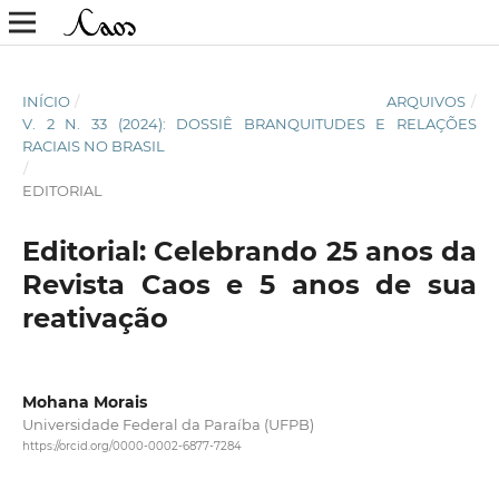
INÍCIO
/
ARQUIVOS
/
V. 2 N. 33 (2024): DOSSIÊ BRANQUITUDES E RELAÇÕES
RACIAIS NO BRASIL
/
EDITORIAL
Editorial: Celebrando 25 anos da
Revista Caos e 5 anos de sua
reativação
Mohana Morais
Universidade Federal da Paraíba (UFPB)
https://orcid.org/0000-0002-6877-7284