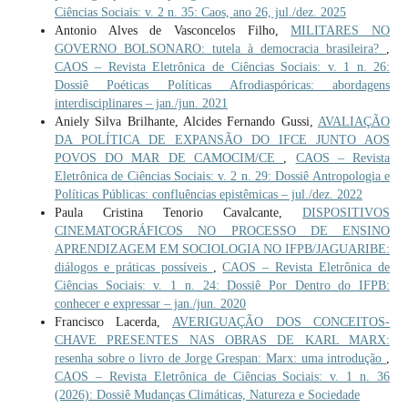
Ciências Sociais: v. 2 n. 35: Caos, ano 26, jul./dez. 2025
Antonio Alves de Vasconcelos Filho,
MILITARES NO
GOVERNO BOLSONARO: tutela à democracia brasileira?
,
CAOS – Revista Eletrônica de Ciências Sociais: v. 1 n. 26:
Dossiê Poéticas Políticas Afrodiaspóricas: abordagens
interdisciplinares – jan./jun. 2021
Aniely Silva Brilhante, Alcides Fernando Gussi,
AVALIAÇÃO
DA POLÍTICA DE EXPANSÃO DO IFCE JUNTO AOS
POVOS DO MAR DE CAMOCIM/CE
,
CAOS – Revista
Eletrônica de Ciências Sociais: v. 2 n. 29: Dossiê Antropologia e
Políticas Públicas: confluências epistêmicas – jul./dez. 2022
Paula Cristina Tenorio Cavalcante,
DISPOSITIVOS
CINEMATOGRÁFICOS NO PROCESSO DE ENSINO
APRENDIZAGEM EM SOCIOLOGIA NO IFPB/JAGUARIBE:
diálogos e práticas possíveis
,
CAOS – Revista Eletrônica de
Ciências Sociais: v. 1 n. 24: Dossiê Por Dentro do IFPB:
conhecer e expressar – jan./jun. 2020
Francisco Lacerda,
AVERIGUAÇÃO DOS CONCEITOS-
CHAVE PRESENTES NAS OBRAS DE KARL MARX:
resenha sobre o livro de Jorge Grespan: Marx: uma introdução
,
CAOS – Revista Eletrônica de Ciências Sociais: v. 1 n. 36
(2026): Dossiê Mudanças Climáticas, Natureza e Sociedade