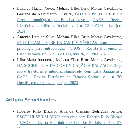
Ednalva Maciel Neves, Mohana Ellen Brito Morais Cavalcante,
Geziane do Nascimento Oliveira,
PAIXÃO PELO OFÍCIO: o
fazer antropológico por Ednalva Neves
,
CAOS – Revista
Eletrônica de Ciências Sociais: v. 1 n. 32: CAOS – jan./jun.
2024
Antonio Luiz da Silva, Mohana Ellen Brito Morais Cavalcante,
ENTRE CAMPOS, BEIRADAS E VIVÊNCIAS: transitando da
psicologia para antropologia
,
CAOS – Revista Eletrônica de
Ciências Sociais: v. 2 n. 35: Caos, ano 26, jul./dez. 2025
Lília Maria Junqueira, Mohana Ellen Brito Morais Cavalcante,
DA SOCIOLOGIA DA COMUNICAÇÃO A BALZAC: diálogo
sobre trajetória e interdisciplinaridade com Lília Junqueira
,
CAOS – Revista Eletrônica de Ciências Sociais: v. 1 n. 30:
Dossiê Teoria Crítica – jan./jun. 2023
Artigos Semelhantes
Roberto Rillo Bíscaro, Amanda Cristina Rodrigues Santos,
ESCOLHI SER ALBINO: entrevista com Roberto Rillo Bíscaro
,
CAOS – Revista Eletrônica de Ciências Sociais: v. 2 n. 27: