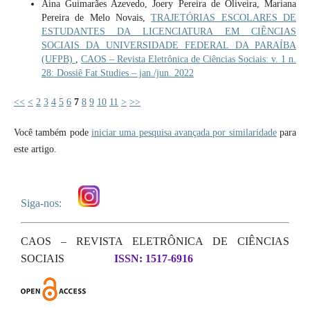
Aina Guimarães Azevedo, Joery Pereira de Oliveira, Mariana
Pereira de Melo Novais,
TRAJETÓRIAS ESCOLARES DE
ESTUDANTES DA LICENCIATURA EM CIÊNCIAS
SOCIAIS DA UNIVERSIDADE FEDERAL DA PARAÍBA
(UFPB)
,
CAOS – Revista Eletrônica de Ciências Sociais: v. 1 n.
28: Dossiê Fat Studies – jan./jun. 2022
<<
<
2
3
4
5
6
7
8
9
10
11
>
>>
Você também pode
iniciar uma pesquisa avançada por similaridade
para
este artigo.
Siga-nos:
CAOS – REVISTA ELETRÔNICA DE CIÊNCIAS
SOCIAIS
ISSN: 1517-6916